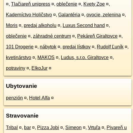
¤
,
Tlačiareň unipress
¤
,
oblečenie
¤
,
Kvety Zoe
¤
,
Kaderníctvo Holičstvo
¤
,
Galantéria
¤
,
ovocie, zelenina
¤
,
Moris
¤
,
predaj alkoholu
¤
,
Luxus Second hand
¤
,
oblečenie
¤
,
záhradné centrum
¤
,
Pekáreň Giraltovce
¤
,
101 Drogerie
¤
,
nábytok
¤
,
predaj lístkov
¤
,
Rudolf Ľuník
¤
,
kvetinárstvo
¤
,
MAKOS
¤
,
Ludus, s.r.o. Giraltovce
¤
,
potraviny
¤
,
ElkoJur
¤
Ubytovanie
penzión
¤
,
Hotel Alfa
¤
Stravovanie
Tribal
¤
,
bar
¤
,
Pizza Jobi
¤
,
Simeon
¤
,
Vrtuľa
¤
,
Pivareň u