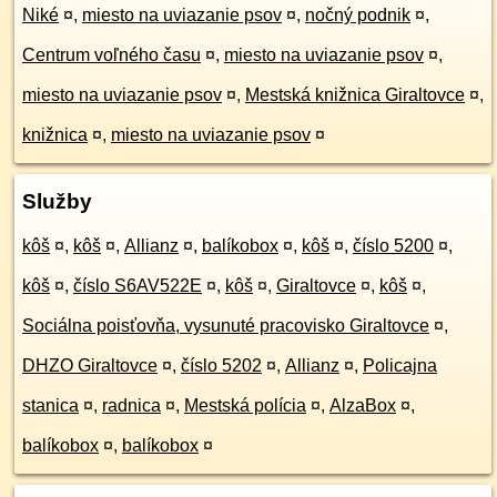
Niké
¤
,
miesto na uviazanie psov
¤
,
nočný podnik
¤
,
Centrum voľného času
¤
,
miesto na uviazanie psov
¤
,
miesto na uviazanie psov
¤
,
Mestská knižnica Giraltovce
¤
,
knižnica
¤
,
miesto na uviazanie psov
¤
Služby
kôš
¤
,
kôš
¤
,
Allianz
¤
,
balíkobox
¤
,
kôš
¤
,
číslo 5200
¤
,
kôš
¤
,
číslo S6AV522E
¤
,
kôš
¤
,
Giraltovce
¤
,
kôš
¤
,
Sociálna poisťovňa, vysunuté pracovisko Giraltovce
¤
,
DHZO Giraltovce
¤
,
číslo 5202
¤
,
Allianz
¤
,
Policajna
stanica
¤
,
radnica
¤
,
Mestská polícia
¤
,
AlzaBox
¤
,
balíkobox
¤
,
balíkobox
¤