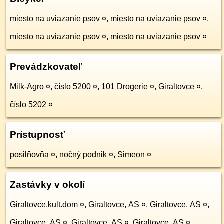
miesto na uviazanie psov
¤
,
miesto na uviazanie psov
¤
,
miesto na uviazanie psov
¤
,
miesto na uviazanie psov
¤
Prevádzkovateľ
Milk-Agro
¤
,
číslo 5200
¤
,
101 Drogerie
¤
,
Giraltovce
¤
,
číslo 5202
¤
Prístupnosť
posilňovňa
¤
,
nočný podnik
¤
,
Simeon
¤
Zastávky v okolí
Giraltovce,kult.dom
¤
,
Giraltovce, AS
¤
,
Giraltovce, AS
¤
,
Giraltovce, AS
¤
,
Giraltovce, AS
¤
,
Giraltovce, AS
¤
,