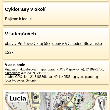
Cyklotrasy v okolí
Bajkom k lodi
¤
V kategóriách
obuv v Prešovský kraj 58x
,
obuv v Východné Slovensko
122x
Viac o bode
Viac info:
aktualizovať mapu
,
uprav v JOSM (pokročilé)
,
2419971730
,
Súradnice:
49°6'51"N
,
21°31'6"E
stiahni GPX
, lon: 21.5183866, lat: 49.1142533, og type: place, og
locality: okres Svidník,