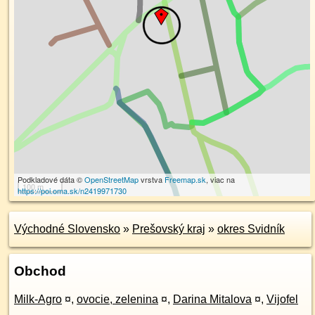
Podkladové dáta ©
OpenStreetMap
vrstva
Freemap.sk
, viac na
100 m
https://poi.oma.sk/n2419971730
Východné Slovensko
»
Prešovský kraj
»
okres Svidník
Obchod
Milk-Agro
¤
,
ovocie, zelenina
¤
,
Darina Mitalova
¤
,
Vijofel