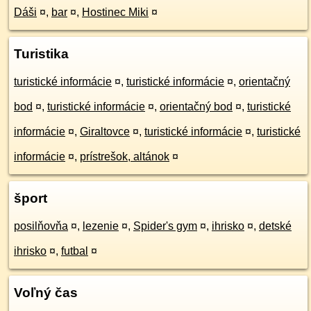
Dáši
¤
,
bar
¤
,
Hostinec Miki
¤
Turistika
turistické informácie
¤
,
turistické informácie
¤
,
orientačný
bod
¤
,
turistické informácie
¤
,
orientačný bod
¤
,
turistické
informácie
¤
,
Giraltovce
¤
,
turistické informácie
¤
,
turistické
informácie
¤
,
prístrešok, altánok
¤
šport
posilňovňa
¤
,
lezenie
¤
,
Spider's gym
¤
,
ihrisko
¤
,
detské
ihrisko
¤
,
futbal
¤
Voľný čas