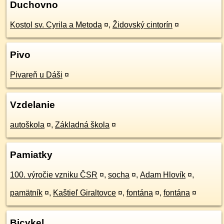
Duchovno
Kostol sv. Cyrila a Metoda
¤
,
Židovský cintorín
¤
Pivo
Pivareň u Dáši
¤
Vzdelanie
autoškola
¤
,
Základná škola
¤
Pamiatky
100. výročie vzniku ČSR
¤
,
socha
¤
,
Adam Hlovík
¤
,
pamätník
¤
,
Kaštieľ Giraltovce
¤
,
fontána
¤
,
fontána
¤
Bicykel