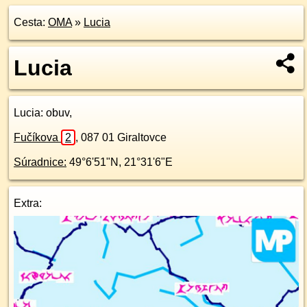
Cesta:
OMA
»
Lucia
Lucia
Lucia
: obuv,
Fučíkova
2
,
087 01
Giraltovce
Súradnice:
49°6'51"N
,
21°31'6"E
Extra: