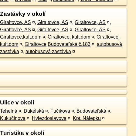
Zastávky v okolí
Giraltovce, AS
¤
,
Giraltovce, AS
¤
,
Giraltovce, AS
¤
,
Giraltovce, AS
¤
,
Giraltovce, AS
¤
,
Giraltovce, AS
¤
,
Giraltovce,kult.dom
¤
,
Giraltovce, kult.dom
¤
,
Giraltovce,
kult.dom
¤
,
Giraltovce,Budovateľská č.183
¤
,
autobusová
zastávka
¤
,
autobusová zastávka
¤
Ulice v okolí
Tehelná
¤
,
Dukelská
¤
,
Fučíkova
¤
,
Budovateľská
¤
,
Kukučínova
¤
,
Hviezdoslavova
¤
,
Kpt. Nálepku
¤
Turistika v okolí