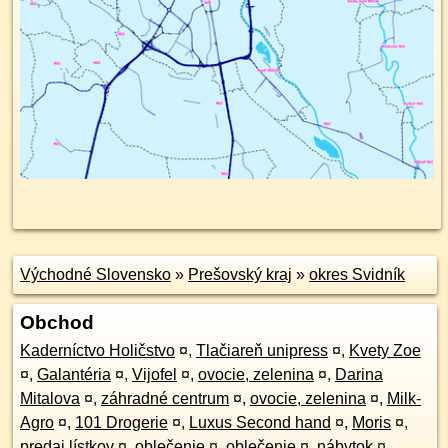
Východné Slovensko
»
Prešovský kraj
»
okres Svidník
Obchod
Kaderníctvo Holičstvo
¤
,
Tlačiareň unipress
¤
,
Kvety Zoe
¤
,
Galantéria
¤
,
Vijofel
¤
,
ovocie, zelenina
¤
,
Darina
Mitalova
¤
,
záhradné centrum
¤
,
ovocie, zelenina
¤
,
Milk-
Agro
¤
,
101 Drogerie
¤
,
Luxus Second hand
¤
,
Moris
¤
,
predaj lístkov
¤
,
oblečenie
¤
,
oblečenie
¤
,
nábytok
¤
,