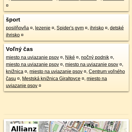
¤
šport
posilňovňa
¤
,
lezenie
¤
,
Spider's gym
¤
,
ihrisko
¤
,
detské
ihrisko
¤
Voľný čas
miesto na uviazanie psov
¤
,
Niké
¤
,
nočný podnik
¤
,
miesto na uviazanie psov
¤
,
miesto na uviazanie psov
¤
,
knižnica
¤
,
miesto na uviazanie psov
¤
,
Centrum voľného
času
¤
,
Mestská knižnica Giraltovce
¤
,
miesto na
uviazanie psov
¤