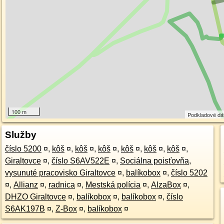
100 m
Podkladové dá
Služby
číslo 5200
¤
,
kôš
¤
,
kôš
¤
,
kôš
¤
,
kôš
¤
,
kôš
¤
,
kôš
¤
,
Giraltovce
¤
,
číslo S6AV522E
¤
,
Sociálna poisťovňa,
vysunuté pracovisko Giraltovce
¤
,
balíkobox
¤
,
číslo 5202
¤
,
Allianz
¤
,
radnica
¤
,
Mestská polícia
¤
,
AlzaBox
¤
,
DHZO Giraltovce
¤
,
balíkobox
¤
,
balíkobox
¤
,
číslo
S6AK197B
¤
,
Z-Box
¤
,
balíkobox
¤