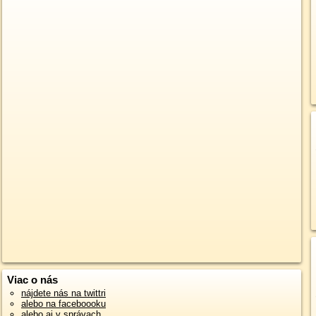
Viac o nás
nájdete nás na twittri
alebo na faceboooku
alebo aj v správach