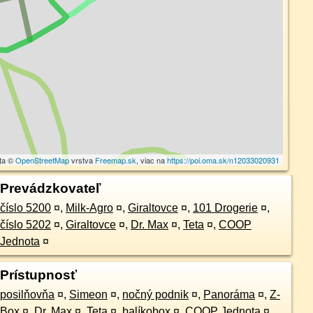
ta ©
OpenStreetMap
vrstva
Freemap.sk
, viac na
https://poi.oma.sk/n12033020931
Prevádzkovateľ
číslo 5200
¤
,
Milk-Agro
¤
,
Giraltovce
¤
,
101 Drogerie
¤
,
číslo 5202
¤
,
Giraltovce
¤
,
Dr. Max
¤
,
Teta
¤
,
COOP
Jednota
¤
Prístupnosť
posilňovňa
¤
,
Simeon
¤
,
nočný podnik
¤
,
Panoráma
¤
,
Z-
Box
¤
,
Dr. Max
¤
,
Teta
¤
,
balíkobox
¤
,
COOP Jednota
¤