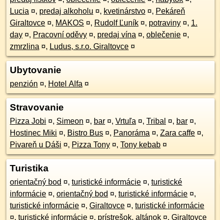
Lucia
¤
,
predaj alkoholu
¤
,
kvetinárstvo
¤
,
Pekáreň
Giraltovce
¤
,
MAKOS
¤
,
Rudolf Ľuník
¤
,
potraviny
¤
,
1.
day
¤
,
Pracovní oděvy
¤
,
predaj vína
¤
,
oblečenie
¤
,
zmrzlina
¤
,
Ludus, s.r.o. Giraltovce
¤
Ubytovanie
penzión
¤
,
Hotel Alfa
¤
Stravovanie
Pizza Jobi
¤
,
Simeon
¤
,
bar
¤
,
Vrtuľa
¤
,
Tribal
¤
,
bar
¤
,
Hostinec Miki
¤
,
Bistro Bus
¤
,
Panoráma
¤
,
Zara caffe
¤
,
Pivareň u Dáši
¤
,
Pizza Tony
¤
,
Tony kebab
¤
Turistika
orientačný bod
¤
,
turistické informácie
¤
,
turistické
informácie
¤
,
orientačný bod
¤
,
turistické informácie
¤
,
turistické informácie
¤
,
Giraltovce
¤
,
turistické informácie
¤
,
turistické informácie
¤
,
prístrešok, altánok
¤
,
Giraltovce