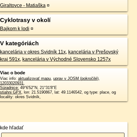
Giraltovce - Matiaška
¤
Cyklotrasy v okolí
Bajkom k lodi
¤
V kategóriách
kancelária v okres Svidník 11x
,
kancelária v Prešovský
kraj 591x
,
kancelária v Východné Slovensko 1257x
Viac o bode
Viac info:
aktualizovať mapu
,
uprav v JOSM (pokročilé)
,
12033020931
,
Súradnice:
49°6'52"N
,
21°31'8"E
stiahni GPX
, lon: 21.5190867, lat: 49.1146542, og type: place, og
locality: okres Svidník,
kde hľadať