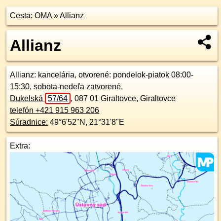
Cesta:
OMA
»
Allianz
Allianz
Allianz
: kancelária, otvorené: pondelok-piatok 08:00-
15:30, sobota-nedeľa zatvorené,
Dukelská
57/64
,
087 01
Giraltovce, Giraltovce
telefón +421 915 963 206
Súradnice:
49°6'52"N
,
21°31'8"E
Extra: