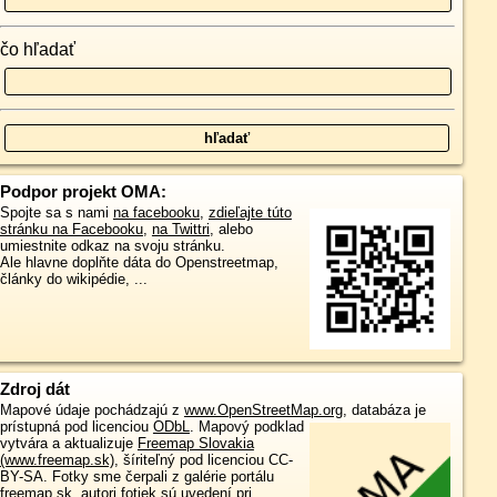
čo hľadať
Podpor projekt OMA:
Spojte sa s nami
na facebooku
,
zdieľajte túto
stránku na Facebooku
,
na Twittri
, alebo
umiestnite odkaz na svoju stránku.
Ale hlavne doplňte dáta do Openstreetmap,
články do wikipédie, ...
Zdroj dát
Mapové údaje pochádzajú z
www.OpenStreetMap.org
, databáza je
prístupná pod licenciou
ODbL
.
Mapový podklad
vytvára a aktualizuje
Freemap Slovakia
(www.freemap.sk)
, šíriteľný pod licenciou CC-
BY-SA. Fotky sme čerpali z galérie portálu
freemap.sk, autori fotiek sú uvedení pri