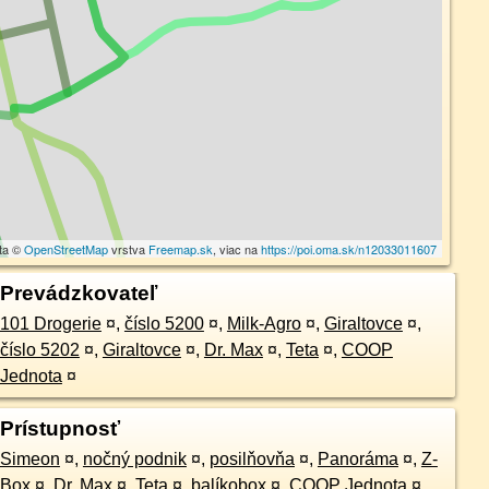
ta ©
OpenStreetMap
vrstva
Freemap.sk
, viac na
https://poi.oma.sk/n12033011607
Prevádzkovateľ
101 Drogerie
¤
,
číslo 5200
¤
,
Milk-Agro
¤
,
Giraltovce
¤
,
číslo 5202
¤
,
Giraltovce
¤
,
Dr. Max
¤
,
Teta
¤
,
COOP
Jednota
¤
Prístupnosť
Simeon
¤
,
nočný podnik
¤
,
posilňovňa
¤
,
Panoráma
¤
,
Z-
Box
¤
,
Dr. Max
¤
,
Teta
¤
,
balíkobox
¤
,
COOP Jednota
¤