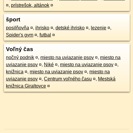
¤
,
prístrešok, altánok
¤
šport
posilňovňa
¤
,
ihrisko
¤
,
detské ihrisko
¤
,
lezenie
¤
,
Spider's gym
¤
,
futbal
¤
Voľný čas
nočný podnik
¤
,
miesto na uviazanie psov
¤
,
miesto na
uviazanie psov
¤
,
Niké
¤
,
miesto na uviazanie psov
¤
,
knižnica
¤
,
miesto na uviazanie psov
¤
,
miesto na
uviazanie psov
¤
,
Centrum voľného času
¤
,
Mestská
knižnica Giraltovce
¤