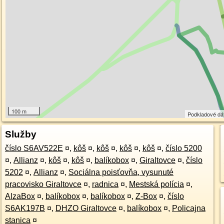
100 m
Podkladové dá
Služby
číslo S6AV522E
¤
,
kôš
¤
,
kôš
¤
,
kôš
¤
,
kôš
¤
,
číslo 5200
¤
,
Allianz
¤
,
kôš
¤
,
kôš
¤
,
balíkobox
¤
,
Giraltovce
¤
,
číslo
5202
¤
,
Allianz
¤
,
Sociálna poisťovňa, vysunuté
pracovisko Giraltovce
¤
,
radnica
¤
,
Mestská polícia
¤
,
AlzaBox
¤
,
balíkobox
¤
,
balíkobox
¤
,
Z-Box
¤
,
číslo
S6AK197B
¤
,
DHZO Giraltovce
¤
,
balíkobox
¤
,
Policajna
stanica
¤