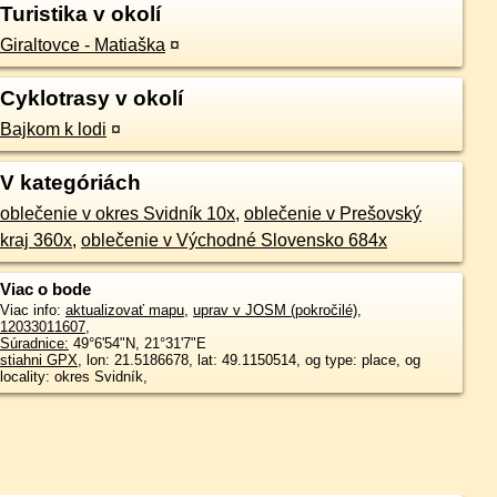
Turistika v okolí
Giraltovce - Matiaška
¤
Cyklotrasy v okolí
Bajkom k lodi
¤
V kategóriách
oblečenie v okres Svidník 10x
,
oblečenie v Prešovský
kraj 360x
,
oblečenie v Východné Slovensko 684x
Viac o bode
Viac info:
aktualizovať mapu
,
uprav v JOSM (pokročilé)
,
12033011607
,
Súradnice:
49°6'54"N
,
21°31'7"E
stiahni GPX
, lon: 21.5186678, lat: 49.1150514, og type: place, og
locality: okres Svidník,