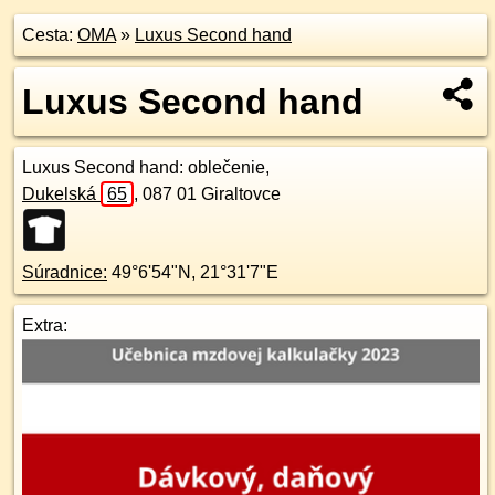
Cesta:
OMA
»
Luxus Second hand
Luxus Second hand
Luxus Second hand
: oblečenie,
Dukelská
65
,
087 01
Giraltovce
Súradnice:
49°6'54"N
,
21°31'7"E
Extra: