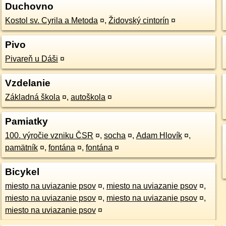
Duchovno
Kostol sv. Cyrila a Metoda
¤
,
Židovský cintorín
¤
Pivo
Pivareň u Dáši
¤
Vzdelanie
Základná škola
¤
,
autoškola
¤
Pamiatky
100. výročie vzniku ČSR
¤
,
socha
¤
,
Adam Hlovík
¤
,
pamätník
¤
,
fontána
¤
,
fontána
¤
Bicykel
miesto na uviazanie psov
¤
,
miesto na uviazanie psov
¤
,
miesto na uviazanie psov
¤
,
miesto na uviazanie psov
¤
,
miesto na uviazanie psov
¤