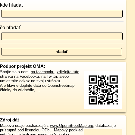
kde hľadať
čo hľadať
Podpor projekt OMA:
Spojte sa s nami
na facebooku
,
zdieľajte túto
stránku na Facebooku
,
na Twittri
, alebo
umiestnite odkaz na svoju stránku.
Ale hlavne doplňte dáta do Openstreetmap,
články do wikipédie, ...
Zdroj dát
Mapové údaje pochádzajú z
www.OpenStreetMap.org
, databáza je
prístupná pod licenciou
ODbL
.
Mapový podklad
vytvára a aktualizuje
Freemap Slovakia