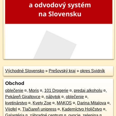
Východné Slovensko
»
Prešovský kraj
»
okres Svidník
Obchod
oblečenie
¤
,
Moris
¤
,
101 Drogerie
¤
,
predaj alkoholu
¤
,
Pekáreň Giraltovce
¤
,
nábytok
¤
,
oblečenie
¤
,
kvetinárstvo
¤
,
Kvety Zoe
¤
,
MAKOS
¤
,
Darina Mitalova
¤
,
Vijofel
¤
,
Tlačiareň unipress
¤
,
Kaderníctvo Holičstvo
¤
,
Galantéria
¤
,
záhradné centrum
¤
,
ovocie, zelenina
¤
,