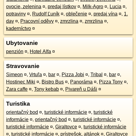
ovocie, zelenina
¤
,
predaj lístkov
¤
,
Milk-Agro
¤
,
Lucia
¤
,
potraviny
¤
,
Rudolf Ľuník
¤
,
oblečenie
¤
,
predaj vína
¤
,
1.
day
¤
,
Pracovní oděvy
¤
,
zmrzlina
¤
,
zmrzlina
¤
,
kaderníctvo
¤
Ubytovanie
penzión
¤
,
Hotel Alfa
¤
Stravovanie
Simeon
¤
,
Vrtuľa
¤
,
bar
¤
,
Pizza Jobi
¤
,
Tribal
¤
,
bar
¤
,
Hostinec Miki
¤
,
Bistro Bus
¤
,
Panoráma
¤
,
Pizza Tony
¤
,
Zara caffe
¤
,
Tony kebab
¤
,
Pivareň u Dáši
¤
Turistika
orientačný bod
¤
,
turistické informácie
¤
,
turistické
informácie
¤
,
orientačný bod
¤
,
turistické informácie
¤
,
turistické informácie
¤
,
Giraltovce
¤
,
turistické informácie
¤
,
turistické informácie
¤
,
prístrešok, altánok
¤
,
Giraltovce