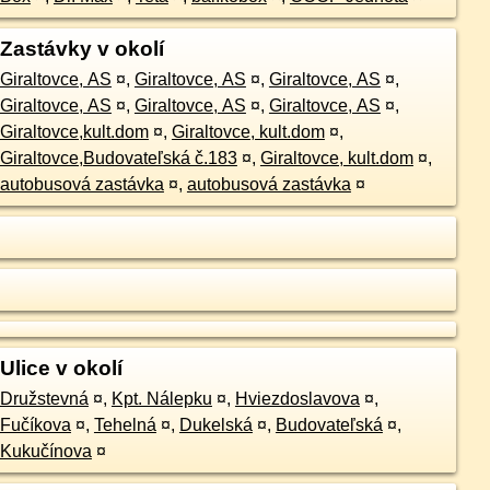
Zastávky v okolí
Giraltovce, AS
¤
,
Giraltovce, AS
¤
,
Giraltovce, AS
¤
,
Giraltovce, AS
¤
,
Giraltovce, AS
¤
,
Giraltovce, AS
¤
,
Giraltovce,kult.dom
¤
,
Giraltovce, kult.dom
¤
,
Giraltovce,Budovateľská č.183
¤
,
Giraltovce, kult.dom
¤
,
autobusová zastávka
¤
,
autobusová zastávka
¤
Ulice v okolí
Družstevná
¤
,
Kpt. Nálepku
¤
,
Hviezdoslavova
¤
,
Fučíkova
¤
,
Tehelná
¤
,
Dukelská
¤
,
Budovateľská
¤
,
Kukučínova
¤