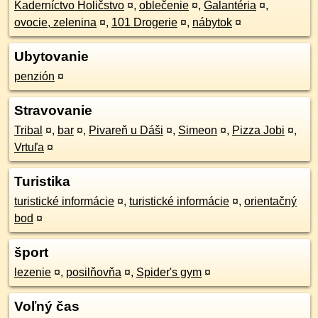
Kaderníctvo Holičstvo
¤
,
oblečenie
¤
,
Galantéria
¤
,
ovocie, zelenina
¤
,
101 Drogerie
¤
,
nábytok
¤
Ubytovanie
penzión
¤
Stravovanie
Tribal
¤
,
bar
¤
,
Pivareň u Dáši
¤
,
Simeon
¤
,
Pizza Jobi
¤
,
Vrtuľa
¤
Turistika
turistické informácie
¤
,
turistické informácie
¤
,
orientačný
bod
¤
šport
lezenie
¤
,
posilňovňa
¤
,
Spider's gym
¤
Voľný čas