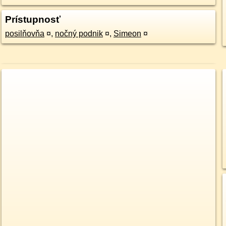
Prístupnosť
posilňovňa
¤
,
nočný podnik
¤
,
Simeon
¤