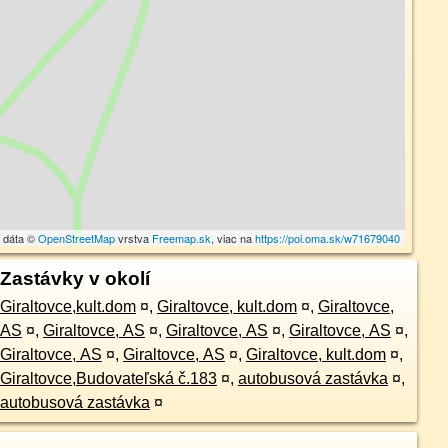
 dáta ©
OpenStreetMap
vrstva
Freemap.sk
, viac na
https://poi.oma.sk/w71679040
Zastávky v okolí
Giraltovce,kult.dom
¤
,
Giraltovce, kult.dom
¤
,
Giraltovce,
AS
¤
,
Giraltovce, AS
¤
,
Giraltovce, AS
¤
,
Giraltovce, AS
¤
,
Giraltovce, AS
¤
,
Giraltovce, AS
¤
,
Giraltovce, kult.dom
¤
,
Giraltovce,Budovateľská č.183
¤
,
autobusová zastávka
¤
,
autobusová zastávka
¤