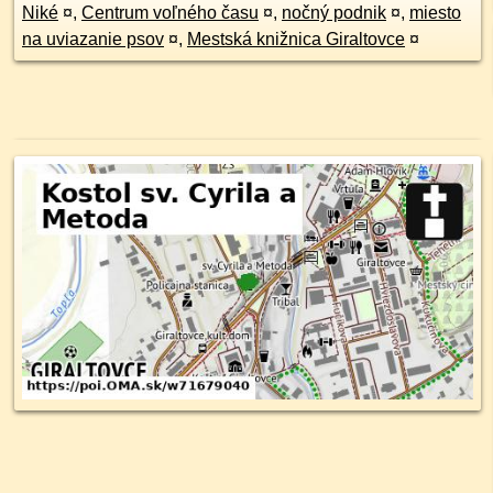
Niké
¤
,
Centrum voľného času
¤
,
nočný podnik
¤
,
miesto
na uviazanie psov
¤
,
Mestská knižnica Giraltovce
¤