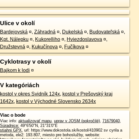
Ulice v okolí
Bardejovská
¤
,
Záhradná
¤
,
Dukelská
¤
,
Budovateľská
¤
,
Kpt. Nálepku
¤
,
Kukorelliho
¤
,
Hviezdoslavova
¤
,
Družstevná
¤
,
Kukučínova
¤
,
Fučíkova
¤
Cyklotrasy v okolí
Bajkom k lodi
¤
V kategóriách
kostol v okres Svidník 124x
,
kostol v Prešovský kraj
1642x
,
kostol v Východné Slovensko 2634x
Viac o bode
Viac info:
aktualizovať mapu
,
uprav v JOSM (pokročilé)
,
71679040
,
Súradnice:
49°6'50"N
,
21°31'0"E
stiahni GPX
, url: https://www.dokostola.sk/kostol/410902 sv cyrila a
metoda, ele2: 193.807, miesto pre bohoslužby, website: