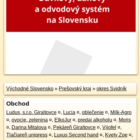
Východné Slovensko
»
Prešovský kraj
»
okres Svidník
Obchod
Ludus, s.r.o. Giraltovce
¤
,
Lucia
¤
,
oblečenie
¤
,
Milk-Agro
¤
,
ovocie, zelenina
¤
,
ElkoJur
¤
,
predaj alkoholu
¤
,
Moris
¤
,
Darina Mitalova
¤
,
Pekáreň Giraltovce
¤
,
Vijofel
¤
,
Tlačiareň unipress
¤
,
Luxus Second hand
¤
,
Kvety Zoe
¤
,