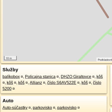
10 m
Podkladové
Služby
balíkobox
¤
,
Policajna stanica
¤
,
DHZO Giraltovce
¤
,
kôš
¤
,
kôš
¤
,
kôš
¤
,
Allianz
¤
,
číslo S6AV522E
¤
,
kôš
¤
,
číslo
5200
¤
Auto
Auto-súčastky
¤
,
parkovisko
¤
,
parkovisko
¤