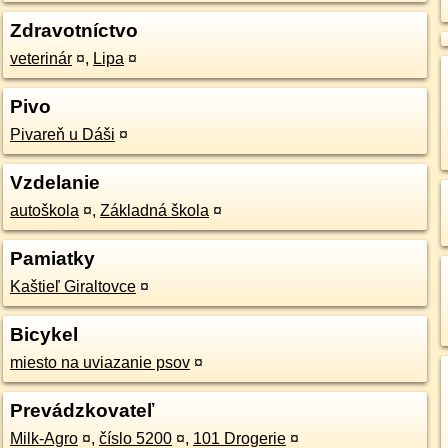
Zdravotníctvo
veterinár
¤
,
Lipa
¤
Pivo
Pivareň u Dáši
¤
Vzdelanie
autoškola
¤
,
Základná škola
¤
Pamiatky
Kaštieľ Giraltovce
¤
Bicykel
miesto na uviazanie psov
¤
Prevádzkovateľ
Milk-Agro
¤
,
číslo 5200
¤
,
101 Drogerie
¤