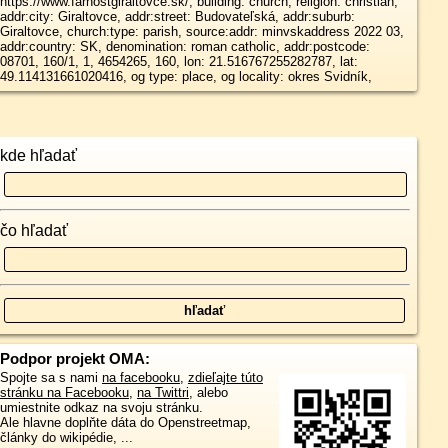
https://www.farnostgiraltovce.sk/, building: church, religion: christian,
addr:city: Giraltovce, addr:street: Budovateľská, addr:suburb:
Giraltovce, church:type: parish, source:addr: minvskaddress 2022 03,
addr:country: SK, denomination: roman catholic, addr:postcode:
08701, 160/1, 1, 4654265, 160, lon: 21.516767255282787, lat:
49.114131661020416, og type: place, og locality: okres Svidník,
kde hľadať
čo hľadať
Podpor projekt OMA:
Spojte sa s nami
na facebooku
,
zdieľajte túto
stránku na Facebooku
,
na Twittri
, alebo
umiestnite odkaz na svoju stránku.
Ale hlavne doplňte dáta do Openstreetmap,
články do wikipédie, ...