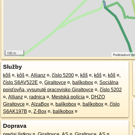
100 m
Podkladové dá
Služby
kôš
¤
,
kôš
¤
,
Allianz
¤
,
číslo 5200
¤
,
kôš
¤
,
kôš
¤
,
kôš
¤
,
číslo S6AV522E
¤
,
Giraltovce
¤
,
balíkobox
¤
,
Sociálna
poisťovňa, vysunuté pracovisko Giraltovce
¤
,
číslo 5202
¤
,
Allianz
¤
,
radnica
¤
,
Mestská polícia
¤
,
DHZO
Giraltovce
¤
,
AlzaBox
¤
,
balíkobox
¤
,
balíkobox
¤
,
číslo
S6AK197B
¤
,
Z-Box
¤
,
balíkobox
¤
Doprava
predaj lístkov
¤
,
Giraltovce, AS
¤
,
Giraltovce, AS
¤