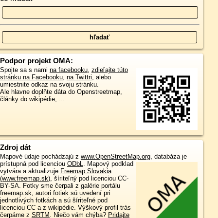
Podpor projekt OMA:
Spojte sa s nami
na facebooku
,
zdieľajte túto
stránku na Facebooku
,
na Twittri
, alebo
umiestnite odkaz na svoju stránku.
Ale hlavne doplňte dáta do Openstreetmap,
články do wikipédie, ...
Zdroj dát
Mapové údaje pochádzajú z
www.OpenStreetMap.org
, databáza je
prístupná pod licenciou
ODbL
.
Mapový podklad
vytvára a aktualizuje
Freemap Slovakia
(www.freemap.sk)
, šíriteľný pod licenciou CC-
BY-SA. Fotky sme čerpali z galérie portálu
freemap.sk, autori fotiek sú uvedení pri
jednotlivých fotkách a sú šíriteľné pod
licenciou CC a z wikipédie. Výškový profil trás
čerpáme z
SRTM
. Niečo vám chýba?
Pridajte