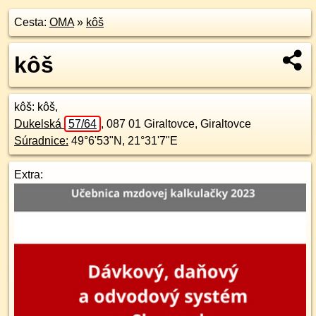
Cesta:
OMA
»
kôš
kôš
kôš
: kôš,
Dukelská
57/64
,
087 01
Giraltovce, Giraltovce
Súradnice:
49°6'53"N
,
21°31'7"E
Extra: