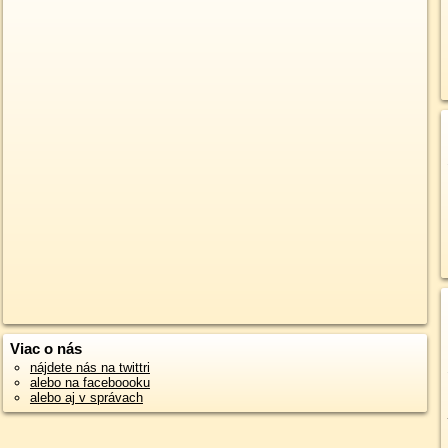
Viac o nás
nájdete nás na twittri
alebo na faceboooku
alebo aj v správach