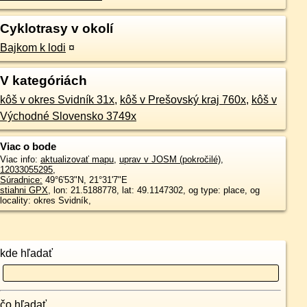
Cyklotrasy v okolí
Bajkom k lodi
¤
V kategóriách
kôš v okres Svidník 31x
,
kôš v Prešovský kraj 760x
,
kôš v
Východné Slovensko 3749x
Viac o bode
Viac info:
aktualizovať mapu
,
uprav v JOSM (pokročilé)
,
12033055295
,
Súradnice:
49°6'53"N
,
21°31'7"E
stiahni GPX
, lon: 21.5188778, lat: 49.1147302, og type: place, og
locality: okres Svidník,
kde hľadať
čo hľadať