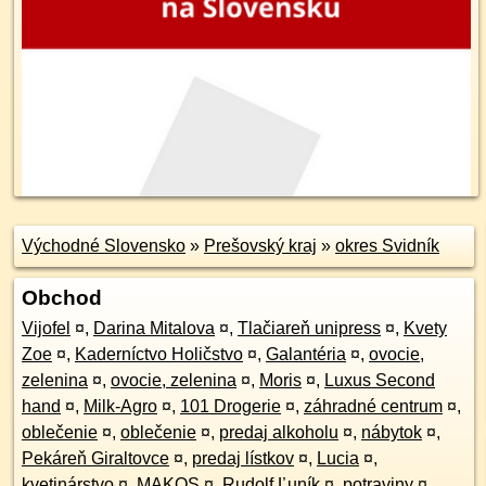
Východné Slovensko
»
Prešovský kraj
»
okres Svidník
Obchod
Vijofel
¤
,
Darina Mitalova
¤
,
Tlačiareň unipress
¤
,
Kvety
Zoe
¤
,
Kaderníctvo Holičstvo
¤
,
Galantéria
¤
,
ovocie,
zelenina
¤
,
ovocie, zelenina
¤
,
Moris
¤
,
Luxus Second
hand
¤
,
Milk-Agro
¤
,
101 Drogerie
¤
,
záhradné centrum
¤
,
oblečenie
¤
,
oblečenie
¤
,
predaj alkoholu
¤
,
nábytok
¤
,
Pekáreň Giraltovce
¤
,
predaj lístkov
¤
,
Lucia
¤
,
kvetinárstvo
¤
,
MAKOS
¤
,
Rudolf Ľuník
¤
,
potraviny
¤
,