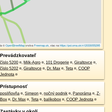
ta ©
OpenStreetMap
vrstva
Freemap.sk
, viac na
https://poi.oma.sk/n12033055295
Prevádzkovateľ
číslo 5200
¤
,
Milk-Agro
¤
,
101 Drogerie
¤
,
Giraltovce
¤
,
číslo 5202
¤
,
Giraltovce
¤
,
Dr. Max
¤
,
Teta
¤
,
COOP
Jednota
¤
Prístupnosť
posilňovňa
¤
,
Simeon
¤
,
nočný podnik
¤
,
Panoráma
¤
,
Z-
Box
¤
,
Dr. Max
¤
,
Teta
¤
,
balíkobox
¤
,
COOP Jednota
¤
Zastávky v okolí