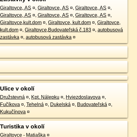
Giraltovce, AS
¤
,
Giraltovce, AS
¤
,
Giraltovce, AS
¤
,
Giraltovce, AS
¤
,
Giraltovce, AS
¤
,
Giraltovce, AS
¤
,
Giraltovce,kult.dom
¤
,
Giraltovce, kult.dom
¤
,
Giraltovce,
kult.dom
¤
,
Giraltovce,Budovateľská č.183
¤
,
autobusová
zastávka
¤
,
autobusová zastávka
¤
Ulice v okolí
Družstevná
¤
,
Kpt. Nálepku
¤
,
Hviezdoslavova
¤
,
Fučíkova
¤
,
Tehelná
¤
,
Dukelská
¤
,
Budovateľská
¤
,
Kukučínova
¤
Turistika v okolí
Giraltovce - Matiaška
¤