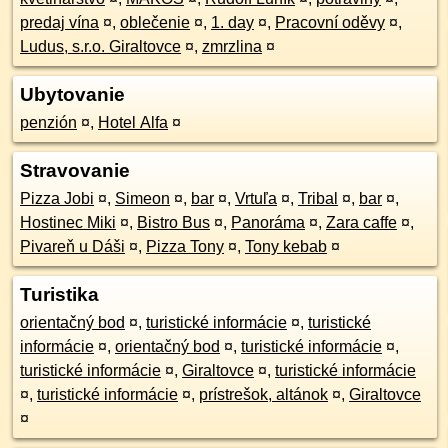
predaj vína
¤
,
oblečenie
¤
,
1. day
¤
,
Pracovní oděvy
¤
,
Ludus, s.r.o. Giraltovce
¤
,
zmrzlina
¤
Ubytovanie
penzión
¤
,
Hotel Alfa
¤
Stravovanie
Pizza Jobi
¤
,
Simeon
¤
,
bar
¤
,
Vrtuľa
¤
,
Tribal
¤
,
bar
¤
,
Hostinec Miki
¤
,
Bistro Bus
¤
,
Panoráma
¤
,
Zara caffe
¤
,
Pivareň u Dáši
¤
,
Pizza Tony
¤
,
Tony kebab
¤
Turistika
orientačný bod
¤
,
turistické informácie
¤
,
turistické
informácie
¤
,
orientačný bod
¤
,
turistické informácie
¤
,
turistické informácie
¤
,
Giraltovce
¤
,
turistické informácie
¤
,
turistické informácie
¤
,
prístrešok, altánok
¤
,
Giraltovce
¤