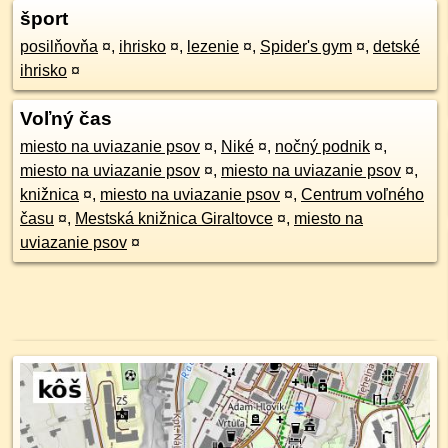
šport
posilňovňa
¤
,
ihrisko
¤
,
lezenie
¤
,
Spider's gym
¤
,
detské
ihrisko
¤
Voľný čas
miesto na uviazanie psov
¤
,
Niké
¤
,
nočný podnik
¤
,
miesto na uviazanie psov
¤
,
miesto na uviazanie psov
¤
,
knižnica
¤
,
miesto na uviazanie psov
¤
,
Centrum voľného
času
¤
,
Mestská knižnica Giraltovce
¤
,
miesto na
uviazanie psov
¤