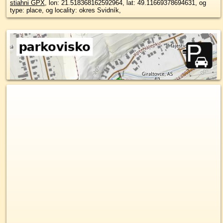
stiahni GPX
, lon: 21.518368162592964, lat: 49.11669378694631, og
type: place, og locality: okres Svidník,