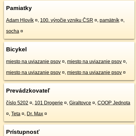
Pamiatky
Adam Hlovík
¤
,
100. výročie vzniku ČSR
¤
,
pamätník
¤
,
socha
¤
Bicykel
miesto na uviazanie psov
¤
,
miesto na uviazanie psov
¤
,
miesto na uviazanie psov
¤
,
miesto na uviazanie psov
¤
Prevádzkovateľ
číslo 5202
¤
,
101 Drogerie
¤
,
Giraltovce
¤
,
COOP Jednota
¤
,
Teta
¤
,
Dr. Max
¤
Prístupnosť