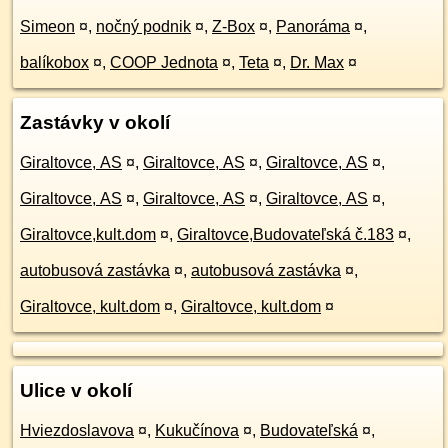
Simeon
¤
,
nočný podnik
¤
,
Z-Box
¤
,
Panoráma
¤
,
balíkobox
¤
,
COOP Jednota
¤
,
Teta
¤
,
Dr. Max
¤
Zastávky v okolí
Giraltovce, AS
¤
,
Giraltovce, AS
¤
,
Giraltovce, AS
¤
,
Giraltovce, AS
¤
,
Giraltovce, AS
¤
,
Giraltovce, AS
¤
,
Giraltovce,kult.dom
¤
,
Giraltovce,Budovateľská č.183
¤
,
autobusová zastávka
¤
,
autobusová zastávka
¤
,
Giraltovce, kult.dom
¤
,
Giraltovce, kult.dom
¤
Ulice v okolí
Hviezdoslavova
¤
,
Kukučínova
¤
,
Budovateľská
¤
,