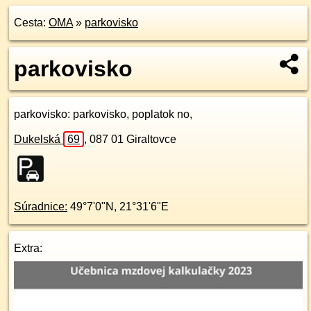
Cesta:
OMA
»
parkovisko
parkovisko
parkovisko
: parkovisko, poplatok no,
Dukelská
69
,
087 01
Giraltovce
Súradnice:
49°7'0"N
,
21°31'6"E
Extra: