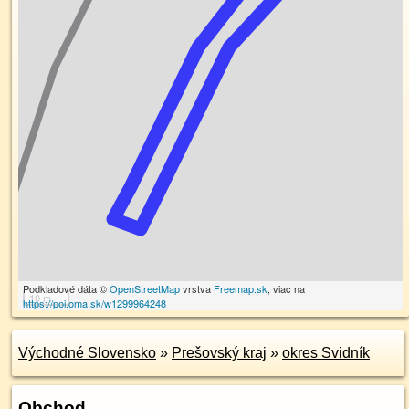
Podkladové dáta ©
OpenStreetMap
vrstva
Freemap.sk
, viac na
10 m
https://poi.oma.sk/w1299964248
Východné Slovensko
»
Prešovský kraj
»
okres Svidník
Obchod