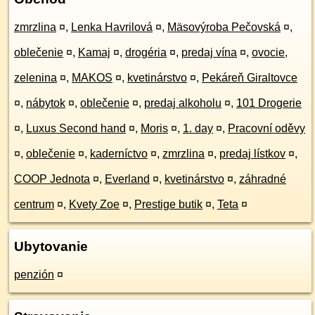
zmrzlina
¤
,
Lenka Havrilová
¤
,
Mäsovýroba Pečovská
¤
,
oblečenie
¤
,
Kamaj
¤
,
drogéria
¤
,
predaj vína
¤
,
ovocie,
zelenina
¤
,
MAKOS
¤
,
kvetinárstvo
¤
,
Pekáreň Giraltovce
¤
,
nábytok
¤
,
oblečenie
¤
,
predaj alkoholu
¤
,
101 Drogerie
¤
,
Luxus Second hand
¤
,
Moris
¤
,
1. day
¤
,
Pracovní oděvy
¤
,
oblečenie
¤
,
kaderníctvo
¤
,
zmrzlina
¤
,
predaj lístkov
¤
,
COOP Jednota
¤
,
Everland
¤
,
kvetinárstvo
¤
,
záhradné
centrum
¤
,
Kvety Zoe
¤
,
Prestige butik
¤
,
Teta
¤
Ubytovanie
penzión
¤