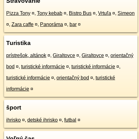
Stravovanie
Pizza Tony
¤
,
Tony kebab
¤
,
Bistro Bus
¤
,
Vrtuľa
¤
,
Simeon
¤
,
Zara caffe
¤
,
Panoráma
¤
,
bar
¤
Turistika
prístrešok, altánok
¤
,
Giraltovce
¤
,
Giraltovce
¤
,
orientačný
bod
¤
,
turistické informácie
¤
,
turistické informácie
¤
,
turistické informácie
¤
,
orientačný bod
¤
,
turistické
informácie
¤
šport
ihrisko
¤
,
detské ihrisko
¤
,
futbal
¤
Voľný čas