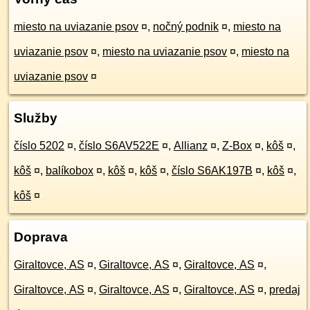
miesto na uviazanie psov
¤
,
nočný podnik
¤
,
miesto na
uviazanie psov
¤
,
miesto na uviazanie psov
¤
,
miesto na
uviazanie psov
¤
Služby
číslo 5202
¤
,
číslo S6AV522E
¤
,
Allianz
¤
,
Z-Box
¤
,
kôš
¤
,
kôš
¤
,
balíkobox
¤
,
kôš
¤
,
kôš
¤
,
číslo S6AK197B
¤
,
kôš
¤
,
kôš
¤
Doprava
Giraltovce, AS
¤
,
Giraltovce, AS
¤
,
Giraltovce, AS
¤
,
Giraltovce, AS
¤
,
Giraltovce, AS
¤
,
Giraltovce, AS
¤
,
predaj