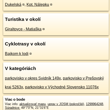
Dukelská
¤
,
Kpt. Nálepku
¤
Turistika v okolí
Giraltovce - Matiaška
¤
Cyklotrasy v okolí
Bajkom k lodi
¤
V kategóriách
parkovisko v okres Svidník 149x
,
parkovisko v Prešovský
kraj 5263x
,
parkovisko v Východné Slovensko 11076x
Viac o bode
Viac info:
aktualizovať mapu
,
uprav v JOSM (pokročilé)
,
1299964248
,
Súradnice:
49°7'0"N
,
21°31'6"E