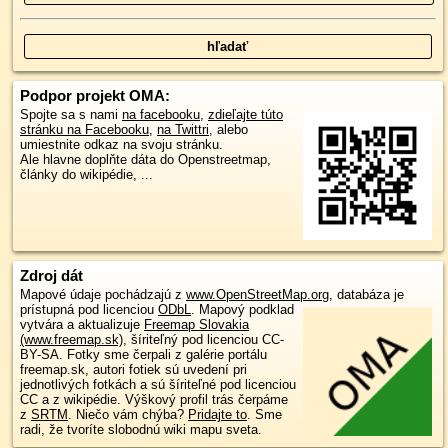
Podpor projekt OMA:
Spojte sa s nami
na facebooku
,
zdieľajte túto
stránku na Facebooku
,
na Twittri
, alebo
umiestnite odkaz na svoju stránku.
Ale hlavne doplňte dáta do Openstreetmap,
články do wikipédie, ...
Zdroj dát
Mapové údaje pochádzajú z
www.OpenStreetMap.org
, databáza je
prístupná pod licenciou
ODbL
.
Mapový podklad
vytvára a aktualizuje
Freemap Slovakia
(www.freemap.sk)
, šíriteľný pod licenciou CC-
BY-SA. Fotky sme čerpali z galérie portálu
freemap.sk, autori fotiek sú uvedení pri
jednotlivých fotkách a sú šíriteľné pod licenciou
CC a z wikipédie. Výškový profil trás čerpáme
z
SRTM
. Niečo vám chýba?
Pridajte to
. Sme
radi, že tvoríte slobodnú wiki mapu sveta.