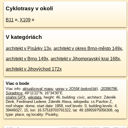
Cyklotrasy v okolí
B11
¤
,
X109
¤
V kategóriách
architekt v Pisárky 13x
,
architekt v okres Brno-město 149x
,
architekt v Brno 149x
,
architekt v Jihomoravský kraj 168x
,
architekt v Jihovýchod 172x
Viac o bode
Viac info:
aktualizovať mapu
,
uprav v JOSM (pokročilé)
,
-20390796
,
Súradnice:
49°11'22"N
,
16°34'30"E
stiahni GPX
,
wikidata
, height: 46, building: civic, architect: Zdeněk
Denk, Ferdinand Lederer, Zdeněk Alexa, wikipedia: cs:Pavilon Z,
roof:shape: dome, start date: 1958, roof:levels: 0, building:levels: 4,
39449327, 15, lon: 16.57518703791322, lat: 49.18955975056308, og
type: place, og locality: Pisárky,