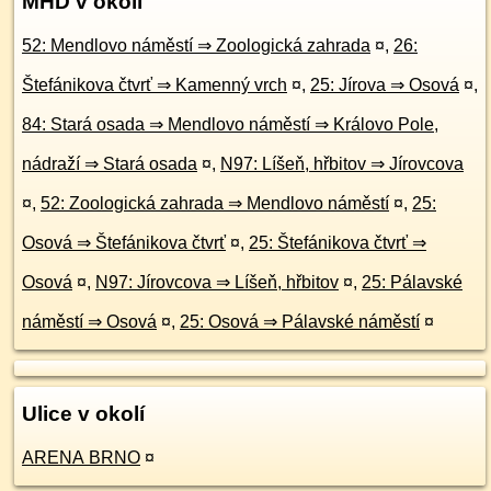
MHD v okolí
52: Mendlovo náměstí ⇒ Zoologická zahrada
¤
,
26:
Štefánikova čtvrť ⇒ Kamenný vrch
¤
,
25: Jírova ⇒ Osová
¤
,
84: Stará osada ⇒ Mendlovo náměstí ⇒ Královo Pole,
nádraží ⇒ Stará osada
¤
,
N97: Líšeň, hřbitov ⇒ Jírovcova
¤
,
52: Zoologická zahrada ⇒ Mendlovo náměstí
¤
,
25:
Osová ⇒ Štefánikova čtvrť
¤
,
25: Štefánikova čtvrť ⇒
Osová
¤
,
N97: Jírovcova ⇒ Líšeň, hřbitov
¤
,
25: Pálavské
náměstí ⇒ Osová
¤
,
25: Osová ⇒ Pálavské náměstí
¤
Ulice v okolí
ARENA BRNO
¤