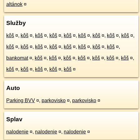
altánok
¤
Služby
kôš
¤
,
kôš
¤
,
kôš
¤
,
kôš
¤
,
kôš
¤
,
kôš
¤
,
kôš
¤
,
kôš
¤
,
kôš
¤
,
kôš
¤
,
kôš
¤
,
kôš
¤
,
kôš
¤
,
kôš
¤
,
kôš
¤
,
kôš
¤
,
kôš
¤
,
bankomat
¤
,
kôš
¤
,
kôš
¤
,
kôš
¤
,
kôš
¤
,
kôš
¤
,
kôš
¤
,
kôš
¤
,
kôš
¤
,
kôš
¤
,
kôš
¤
,
kôš
¤
,
kôš
¤
Auto
Parking BVV
¤
,
parkovisko
¤
,
parkovisko
¤
Splav
nalodenie
¤
,
nalodenie
¤
,
nalodenie
¤