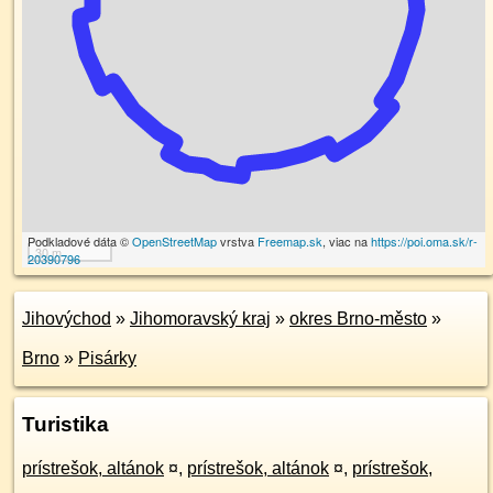
Podkladové dáta ©
OpenStreetMap
vrstva
Freemap.sk
, viac na
https://poi.oma.sk/r-
30 m
20390796
Jihovýchod
»
Jihomoravský kraj
»
okres Brno-město
»
Brno
»
Pisárky
Turistika
prístrešok, altánok
¤
,
prístrešok, altánok
¤
,
prístrešok,