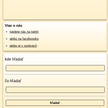
Viac o nás
nájdete nás na twittri
alebo na faceboooku
alebo aj v správach
kde hľadať
čo hľadať