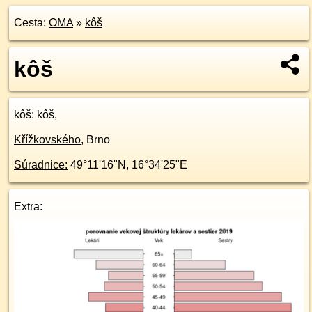
Cesta:
OMA
»
kôš
kôš
kôš
: kôš,
Křížkovského
,
Brno
Súradnice:
49°11'16"N
,
16°34'25"E
Extra: