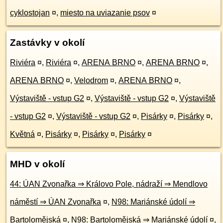
cyklostojan
¤
,
miesto na uviazanie psov
¤
Zastávky v okolí
Riviéra
¤
,
Riviéra
¤
,
ARENA BRNO
¤
,
ARENA BRNO
¤
,
ARENA BRNO
¤
,
Velodrom
¤
,
ARENA BRNO
¤
,
Výstaviště - vstup G2
¤
,
Výstaviště - vstup G2
¤
,
Výstaviště
- vstup G2
¤
,
Výstaviště - vstup G2
¤
,
Pisárky
¤
,
Pisárky
¤
,
Květná
¤
,
Pisárky
¤
,
Pisárky
¤
,
Pisárky
¤
MHD v okolí
44: ÚAN Zvonařka ⇒ Královo Pole, nádraží ⇒ Mendlovo
náměstí ⇒ ÚAN Zvonařka
¤
,
N98: Mariánské údolí ⇒
Bartolomějská
¤
,
N98: Bartolomějská ⇒ Mariánské údolí
¤
,