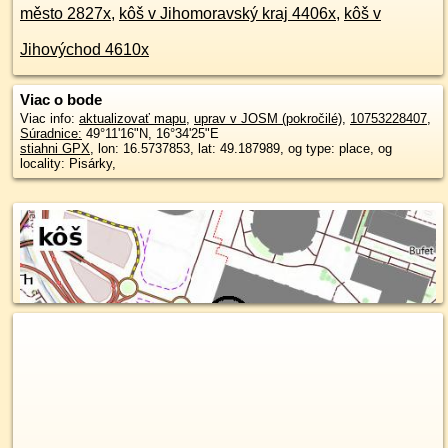
město 2827x
,
kôš v Jihomoravský kraj 4406x
,
kôš v
Jihovýchod 4610x
Viac o bode
Viac info:
aktualizovať mapu
,
uprav v JOSM (pokročilé)
,
10753228407
,
Súradnice:
49°11'16"N
,
16°34'25"E
stiahni GPX
, lon: 16.5737853, lat: 49.187989, og type: place, og
locality: Pisárky,