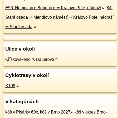
E56: Nemocnice Bohunice ⇒ Královo Pole, nádraží
¤
,
84:
Stará osada ⇒ Mendlovo náměstí ⇒ Královo Pole, nádraží
⇒ Stará osada
¤
Ulice v okolí
Křížkovského
¤
,
Bauerova
¤
Cyklotrasy v okolí
X109
¤
V kategóriách
kôš v Pisárky 60x
,
kôš v Brno 2827x
,
kôš v okres Brno-