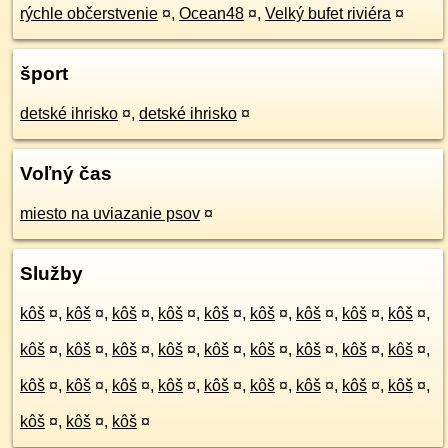
rýchle občerstvenie
¤
,
Ocean48
¤
,
Velký bufet riviéra
¤
šport
detské ihrisko
¤
,
detské ihrisko
¤
Voľný čas
miesto na uviazanie psov
¤
Služby
kôš
¤
,
kôš
¤
,
kôš
¤
,
kôš
¤
,
kôš
¤
,
kôš
¤
,
kôš
¤
,
kôš
¤
,
kôš
¤
,
kôš
¤
,
kôš
¤
,
kôš
¤
,
kôš
¤
,
kôš
¤
,
kôš
¤
,
kôš
¤
,
kôš
¤
,
kôš
¤
,
kôš
¤
,
kôš
¤
,
kôš
¤
,
kôš
¤
,
kôš
¤
,
kôš
¤
,
kôš
¤
,
kôš
¤
,
kôš
¤
,
kôš
¤
,
kôš
¤
,
kôš
¤