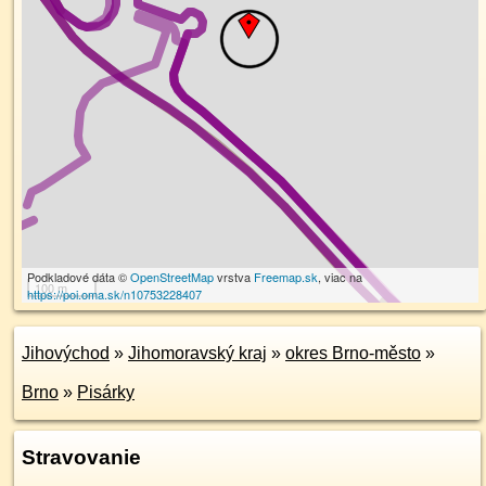
Podkladové dáta ©
OpenStreetMap
vrstva
Freemap.sk
, viac na
100 m
https://poi.oma.sk/n10753228407
Jihovýchod
»
Jihomoravský kraj
»
okres Brno-město
»
Brno
»
Pisárky
Stravovanie