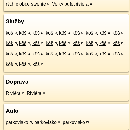
rýchle občerstvenie
¤
,
Velký bufet riviéra
¤
Služby
kôš
¤
,
kôš
¤
,
kôš
¤
,
kôš
¤
,
kôš
¤
,
kôš
¤
,
kôš
¤
,
kôš
¤
,
kôš
¤
,
kôš
¤
,
kôš
¤
,
kôš
¤
,
kôš
¤
,
kôš
¤
,
kôš
¤
,
kôš
¤
,
kôš
¤
,
kôš
¤
,
kôš
¤
,
kôš
¤
,
kôš
¤
,
kôš
¤
,
kôš
¤
,
kôš
¤
,
kôš
¤
,
kôš
¤
,
kôš
¤
,
kôš
¤
,
kôš
¤
,
kôš
¤
Doprava
Riviéra
¤
,
Riviéra
¤
Auto
parkovisko
¤
,
parkovisko
¤
,
parkovisko
¤