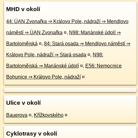
MHD v okolí
44: ÚAN Zvonařka ⇒ Královo Pole, nádraží ⇒ Mendlovo
náměstí ⇒ ÚAN Zvonařka
¤
,
N98: Mariánské údolí ⇒
Bartolomějská
¤
,
84: Stará osada ⇒ Mendlovo náměstí ⇒
Královo Pole, nádraží ⇒ Stará osada
¤
,
N98:
Bartolomějská ⇒ Mariánské údolí
¤
,
E56: Nemocnice
Bohunice ⇒ Královo Pole, nádraží
¤
Ulice v okolí
Bauerova
¤
,
Křížkovského
¤
Cyklotrasy v okolí