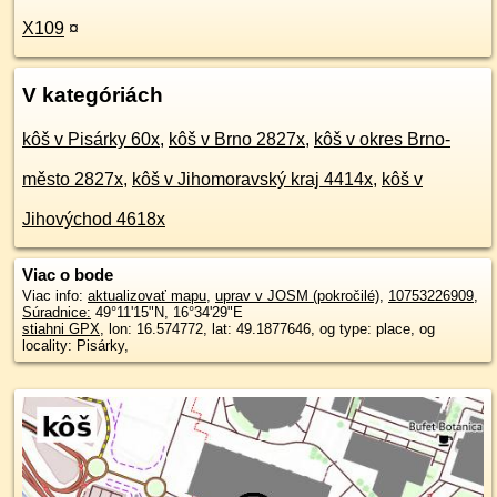
X109
¤
V kategóriách
kôš v Pisárky 60x
,
kôš v Brno 2827x
,
kôš v okres Brno-
město 2827x
,
kôš v Jihomoravský kraj 4414x
,
kôš v
Jihovýchod 4618x
Viac o bode
Viac info:
aktualizovať mapu
,
uprav v JOSM (pokročilé)
,
10753226909
,
Súradnice:
49°11'15"N
,
16°34'29"E
stiahni GPX
, lon: 16.574772, lat: 49.1877646, og type: place, og
locality: Pisárky,