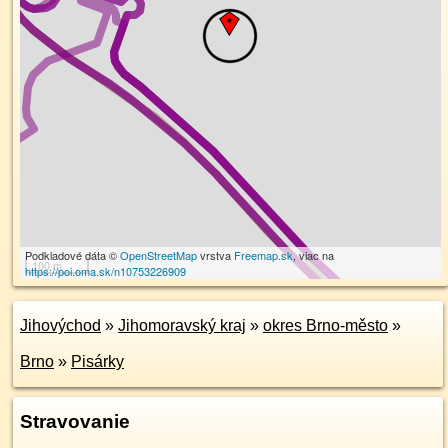
Podkladové dáta ©
OpenStreetMap
vrstva
Freemap.sk
, viac na
100 m
https://poi.oma.sk/n10753226909
Jihovýchod
»
Jihomoravský kraj
»
okres Brno-město
»
Brno
»
Pisárky
Stravovanie