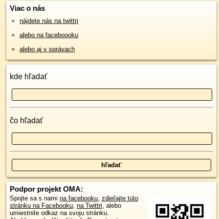
Viac o nás
nájdete nás na twittri
alebo na faceboooku
alebo aj v správach
kde hľadať
čo hľadať
Podpor projekt OMA:
Spojte sa s nami
na facebooku
,
zdieľajte túto
stránku na Facebooku
,
na Twittri
, alebo
umiestnite odkaz na svoju stránku.