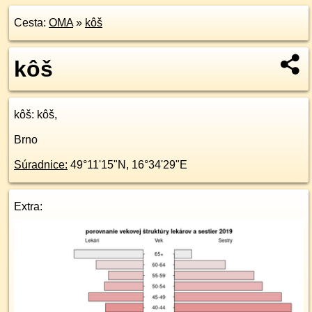
Cesta:
OMA
»
kôš
kôš
kôš
: kôš,
Brno
Súradnice:
49°11'15"N
,
16°34'29"E
Extra: