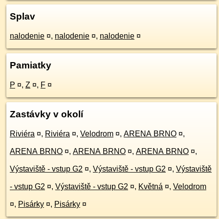
Splav
nalodenie
¤
,
nalodenie
¤
,
nalodenie
¤
Pamiatky
P
¤
,
Z
¤
,
F
¤
Zastávky v okolí
Riviéra
¤
,
Riviéra
¤
,
Velodrom
¤
,
ARENA BRNO
¤
,
ARENA BRNO
¤
,
ARENA BRNO
¤
,
ARENA BRNO
¤
,
Výstaviště - vstup G2
¤
,
Výstaviště - vstup G2
¤
,
Výstaviště
- vstup G2
¤
,
Výstaviště - vstup G2
¤
,
Květná
¤
,
Velodrom
¤
,
Pisárky
¤
,
Pisárky
¤