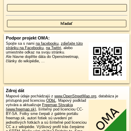
Podpor projekt OMA:
Spojte sa s nami
na facebooku
,
zdieľajte túto
stránku na Facebooku
,
na Twittri
, alebo
umiestnite odkaz na svoju stránku.
Ale hlavne doplňte dáta do Openstreetmap,
články do wikipédie, ...
Zdroj dát
Mapové údaje pochádzajú z
www.OpenStreetMap.org
, databáza je
prístupná pod licenciou
ODbL
.
Mapový podklad
vytvára a aktualizuje
Freemap Slovakia
(www.freemap.sk)
, šíriteľný pod licenciou CC-
BY-SA. Fotky sme čerpali z galérie portálu
freemap.sk, autori fotiek sú uvedení pri
jednotlivých fotkách a sú šíriteľné pod licenciou
CC a z wikipédie. Výškový profil trás čerpáme