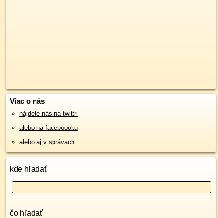
Viac o nás
nájdete nás na twittri
alebo na faceboooku
alebo aj v správach
kde hľadať
čo hľadať