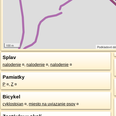
100 m
Podkladové dá
Splav
nalodenie
¤
,
nalodenie
¤
,
nalodenie
¤
Pamiatky
P
¤
,
Z
¤
Bicykel
cyklostojan
¤
,
miesto na uviazanie psov
¤