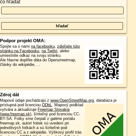
čo hľadať
Podpor projekt OMA:
Spojte sa s nami
na facebooku
,
zdieľajte túto
stránku na Facebooku
,
na Twittri
, alebo
umiestnite odkaz na svoju stránku.
Ale hlavne doplňte dáta do Openstreetmap,
články do wikipédie, ...
Zdroj dát
Mapové údaje pochádzajú z
www.OpenStreetMap.org
, databáza je
prístupná pod licenciou
ODbL
.
Mapový podklad
vytvára a aktualizuje
Freemap Slovakia
(www.freemap.sk)
, šíriteľný pod licenciou CC-
BY-SA. Fotky sme čerpali z galérie portálu
freemap.sk, autori fotiek sú uvedení pri
jednotlivých fotkách a sú šíriteľné pod
licenciou CC a z wikipédie. Výškový profil trás