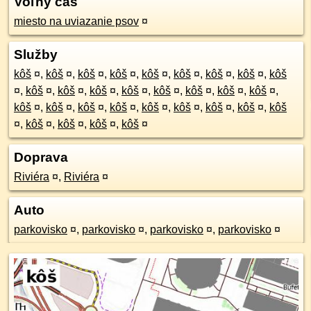
Voľný čas
miesto na uviazanie psov
¤
Služby
kôš
¤
,
kôš
¤
,
kôš
¤
,
kôš
¤
,
kôš
¤
,
kôš
¤
,
kôš
¤
,
kôš
¤
,
kôš
¤
,
kôš
¤
,
kôš
¤
,
kôš
¤
,
kôš
¤
,
kôš
¤
,
kôš
¤
,
kôš
¤
,
kôš
¤
,
kôš
¤
,
kôš
¤
,
kôš
¤
,
kôš
¤
,
kôš
¤
,
kôš
¤
,
kôš
¤
,
kôš
¤
,
kôš
¤
,
kôš
¤
,
kôš
¤
,
kôš
¤
,
kôš
¤
Doprava
Riviéra
¤
,
Riviéra
¤
Auto
parkovisko
¤
,
parkovisko
¤
,
parkovisko
¤
,
parkovisko
¤