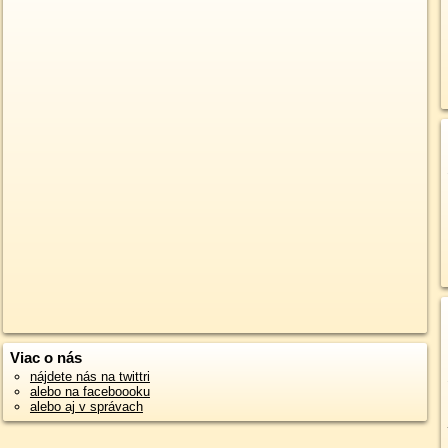
Viac o nás
nájdete nás na twittri
alebo na faceboooku
alebo aj v správach