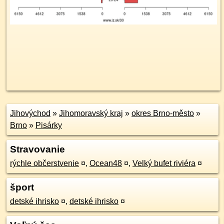
Jihovýchod
»
Jihomoravský kraj
»
okres Brno-město
»
Brno
»
Pisárky
Stravovanie
rýchle občerstvenie
¤
,
Ocean48
¤
,
Velký bufet riviéra
¤
šport
detské ihrisko
¤
,
detské ihrisko
¤