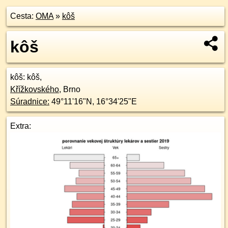
Cesta:
OMA
»
kôš
kôš
kôš
: kôš,
Křížkovského
,
Brno
Súradnice:
49°11'16"N
,
16°34'25"E
Extra: