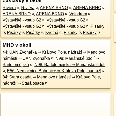
Zastávky v okolí
Riviéra
¤
,
Riviéra
¤
,
ARENA BRNO
¤
,
ARENA BRNO
¤
,
ARENA BRNO
¤
,
ARENA BRNO
¤
,
Velodrom
¤
,
Výstaviště - vstup G2
¤
,
Výstaviště - vstup G2
¤
,
Výstaviště - vstup G2
¤
,
Výstaviště - vstup G2
¤
,
Pisárky
¤
,
Pisárky
¤
,
Pisárky
¤
,
Květná
¤
,
Pisárky
¤
,
Pisárky
¤
MHD v okolí
44: ÚAN Zvonařka ⇒ Královo Pole, nádraží ⇒ Mendlovo
náměstí ⇒ ÚAN Zvonařka
¤
,
N98: Mariánské údolí ⇒
Bartolomějská
¤
,
N98: Bartolomějská ⇒ Mariánské údolí
¤
,
E56: Nemocnice Bohunice ⇒ Královo Pole, nádraží
¤
,
84: Stará osada ⇒ Mendlovo náměstí ⇒ Královo Pole,
nádraží ⇒ Stará osada
¤