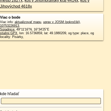
město 2827x
,
kôš v Jihomoravský kraj 4414x
,
kôš v
Jihovýchod 4618x
Viac o bode
Viac info:
aktualizovať mapu
,
uprav v JOSM (pokročilé)
,
10753226913
,
Súradnice:
49°11'16"N
,
16°34'25"E
stiahni GPX
, lon: 16.5736859, lat: 49.1880209, og type: place, og
locality: Pisárky,
kde hľadať