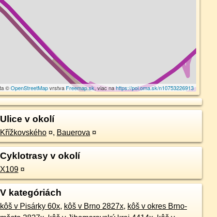
ta ©
OpenStreetMap
vrstva
Freemap.sk
, viac na
https://poi.oma.sk/n10753226913
Ulice v okolí
Křížkovského
¤
,
Bauerova
¤
Cyklotrasy v okolí
X109
¤
V kategóriách
kôš v Pisárky 60x
,
kôš v Brno 2827x
,
kôš v okres Brno-