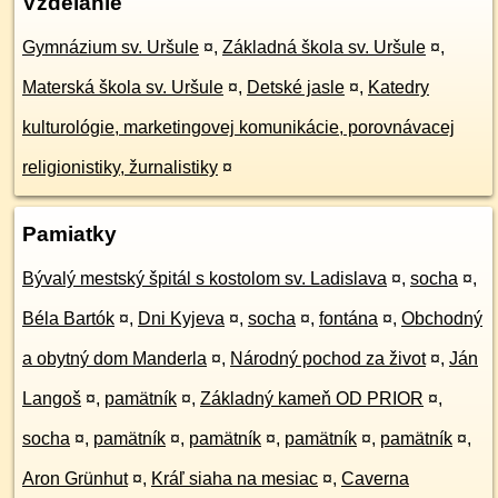
Vzdelanie
Gymnázium sv. Uršule
¤
,
Základná škola sv. Uršule
¤
,
Materská škola sv. Uršule
¤
,
Detské jasle
¤
,
Katedry
kulturológie, marketingovej komunikácie, porovnávacej
religionistiky, žurnalistiky
¤
Pamiatky
Bývalý mestský špitál s kostolom sv. Ladislava
¤
,
socha
¤
,
Béla Bartók
¤
,
Dni Kyjeva
¤
,
socha
¤
,
fontána
¤
,
Obchodný
a obytný dom Manderla
¤
,
Národný pochod za život
¤
,
Ján
Langoš
¤
,
pamätník
¤
,
Základný kameň OD PRIOR
¤
,
socha
¤
,
pamätník
¤
,
pamätník
¤
,
pamätník
¤
,
pamätník
¤
,
Aron Grünhut
¤
,
Kráľ siaha na mesiac
¤
,
Caverna