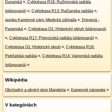
Dunajská
¤
,
Cyklotrasa R16: Ružinovská radiála
(plánovaná)
¤
,
Cyklotrasa R13: Račianska radiála
¤
,
spojka Kamenné nám.-Medická záhrada
¤
,
Drevená -
Panenská
¤
,
Cyklotrasa O1: Historický okruh (plánovaná)
¤
,
Cyklotrasa R17: Prievozská radiála (plánovaná)
¤
,
Cyklotrasa O1: Historický okruh
¤
,
Cyklotrasa R18:
Petržalská radiála
¤
,
Cyklotrasa R14: Vajnorská radiála
(plánovaná)
¤
Wikipédia
Obchodný a obytný dom Manderla
¤
,
Kamenné námestie
¤
V kategóriách