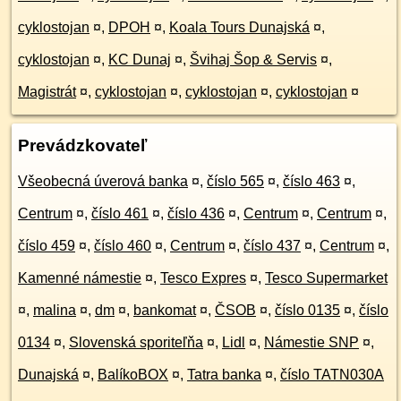
cyklostojan
¤
,
DPOH
¤
,
Koala Tours Dunajská
¤
,
cyklostojan
¤
,
KC Dunaj
¤
,
Švihaj Šop & Servis
¤
,
Magistrát
¤
,
cyklostojan
¤
,
cyklostojan
¤
,
cyklostojan
¤
Prevádzkovateľ
Všeobecná úverová banka
¤
,
číslo 565
¤
,
číslo 463
¤
,
Centrum
¤
,
číslo 461
¤
,
číslo 436
¤
,
Centrum
¤
,
Centrum
¤
,
číslo 459
¤
,
číslo 460
¤
,
Centrum
¤
,
číslo 437
¤
,
Centrum
¤
,
Kamenné námestie
¤
,
Tesco Expres
¤
,
Tesco Supermarket
¤
,
malina
¤
,
dm
¤
,
bankomat
¤
,
ČSOB
¤
,
číslo 0135
¤
,
číslo
0134
¤
,
Slovenská sporiteľňa
¤
,
Lidl
¤
,
Námestie SNP
¤
,
Dunajská
¤
,
BalíkoBOX
¤
,
Tatra banka
¤
,
číslo TATN030A