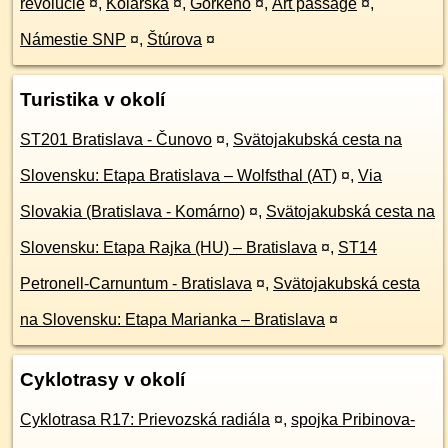
revolúcie
¤
,
Kolárska
¤
,
Gorkého
¤
,
Art passage
¤
,
Námestie SNP
¤
,
Štúrova
¤
Turistika v okolí
ST201 Bratislava - Čunovo
¤
,
Svätojakubská cesta na
Slovensku: Etapa Bratislava – Wolfsthal (AT)
¤
,
Via
Slovakia (Bratislava - Komárno)
¤
,
Svätojakubská cesta na
Slovensku: Etapa Rajka (HU) – Bratislava
¤
,
ST14
Petronell-Carnuntum - Bratislava
¤
,
Svätojakubská cesta
na Slovensku: Etapa Marianka – Bratislava
¤
Cyklotrasy v okolí
Cyklotrasa R17: Prievozská radiála
¤
,
spojka Pribinova-