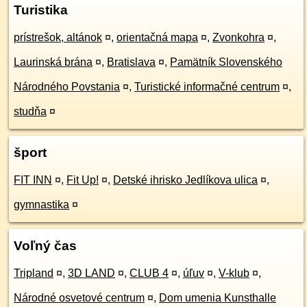
Turistika
prístrešok, altánok
¤
,
orientačná mapa
¤
,
Zvonkohra
¤
,
Laurinská brána
¤
,
Bratislava
¤
,
Pamätník Slovenského
Národného Povstania
¤
,
Turistické informačné centrum
¤
,
studňa
¤
šport
FIT INN
¤
,
Fit Up!
¤
,
Detské ihrisko Jedlíkova ulica
¤
,
gymnastika
¤
Voľný čas
Tripland
¤
,
3D LAND
¤
,
CLUB 4
¤
,
úľuv
¤
,
V-klub
¤
,
Národné osvetové centrum
¤
,
Dom umenia Kunsthalle