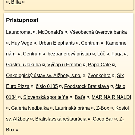
¤
,
Billa
¤
Prístupnosť
Laundromat
¤
,
McDonald's
¤
,
Všeobecná úverová banka
¤
,
Huy Vege
¤
,
Urban Elephants
¤
,
Centrum
¤
,
Kamenné
nám.
¤
,
Centrum
¤
,
bezbarierový prístup
¤
,
Lúč
¤
,
Fuga
¤
,
Gastro u Jakuba
¤
,
Výčap u Ernöho
¤
,
Papa Cafe
¤
,
Onkologický ústav sv. Alžbety, s.r.o.
¤
,
Zvonkohra
¤
,
Six
Euro Pizza
¤
,
číslo 0135
¤
,
Foodstock Bratislava
¤
,
číslo
0134
¤
,
Slovenská sporiteľňa
¤
,
Baťa
¤
,
MARINA RINALDI
¤
,
Galéria Nedbalka
¤
,
Laurinská brána
¤
,
Z-Box
¤
,
Kostol
sv. Alžbety
¤
,
Bratislavská reštaurácia
¤
,
Coco Bar
¤
,
Z-
Box
¤