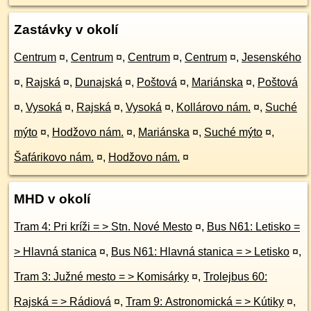
Zastávky v okolí
Centrum
¤
,
Centrum
¤
,
Centrum
¤
,
Centrum
¤
,
Jesenského
¤
,
Rajská
¤
,
Dunajská
¤
,
Poštová
¤
,
Mariánska
¤
,
Poštová
¤
,
Vysoká
¤
,
Rajská
¤
,
Vysoká
¤
,
Kollárovo nám.
¤
,
Suché
mýto
¤
,
Hodžovo nám.
¤
,
Mariánska
¤
,
Suché mýto
¤
,
Šafárikovo nám.
¤
,
Hodžovo nám.
¤
MHD v okolí
Tram 4: Pri kríži = > Stn. Nové Mesto
¤
,
Bus N61: Letisko =
> Hlavná stanica
¤
,
Bus N61: Hlavná stanica = > Letisko
¤
,
Tram 3: Južné mesto = > Komisárky
¤
,
Trolejbus 60:
Rajská = > Rádiová
¤
,
Tram 9: Astronomická = > Kútiky
¤
,