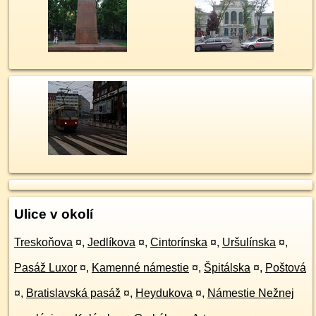
Ulice v okolí
Treskoňova
¤
,
Jedlíkova
¤
,
Cintorínska
¤
,
Uršulínska
¤
,
Pasáž Luxor
¤
,
Kamenné námestie
¤
,
Špitálska
¤
,
Poštová
¤
,
Bratislavská pasáž
¤
,
Heydukova
¤
,
Námestie Nežnej