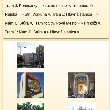
Tram 3: Komisárky = > Južné mesto
¤
,
Trolejbus 72:
Rajská = > Stn. Vrakuňa
¤
,
Tram 1: Hlavná stanica = >
Nám. Ľ. Štúra
¤
,
Tram 4: Stn. Nové Mesto = > Pri kríži
¤
,
Tram 1: Nám. Ľ. Štúra = > Hlavná stanica
¤