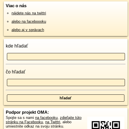
Viac o nás
nájdete nás na twittri
alebo na faceboooku
alebo aj v správach
kde hľadať
čo hľadať
Podpor projekt OMA:
Spojte sa s nami
na facebooku
,
zdieľajte túto
stránku na Facebooku
,
na Twittri
, alebo
umiestnite odkaz na svoju stránku.