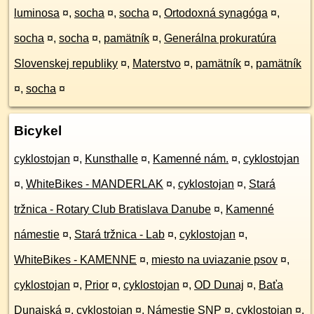
luminosa
¤
,
socha
¤
,
socha
¤
,
Ortodoxná synagóga
¤
,
socha
¤
,
socha
¤
,
pamätník
¤
,
Generálna prokuratúra
Slovenskej republiky
¤
,
Materstvo
¤
,
pamätník
¤
,
pamätník
¤
,
socha
¤
Bicykel
cyklostojan
¤
,
Kunsthalle
¤
,
Kamenné nám.
¤
,
cyklostojan
¤
,
WhiteBikes - MANDERLAK
¤
,
cyklostojan
¤
,
Stará
tržnica - Rotary Club Bratislava Danube
¤
,
Kamenné
námestie
¤
,
Stará tržnica - Lab
¤
,
cyklostojan
¤
,
WhiteBikes - KAMENNE
¤
,
miesto na uviazanie psov
¤
,
cyklostojan
¤
,
Prior
¤
,
cyklostojan
¤
,
OD Dunaj
¤
,
Baťa
Dunajská
¤
,
cyklostojan
¤
,
Námestie SNP
¤
,
cyklostojan
¤
,