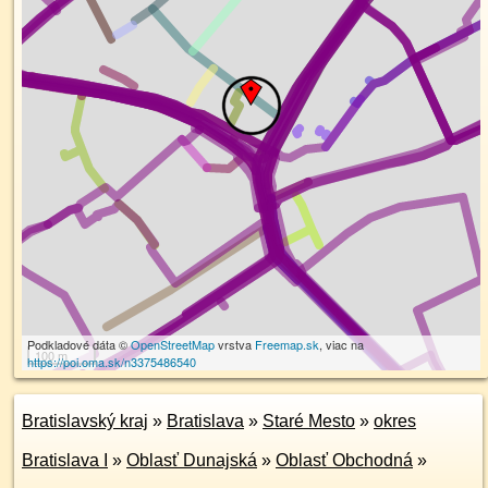
Podkladové dáta ©
OpenStreetMap
vrstva
Freemap.sk
, viac na
100 m
https://poi.oma.sk/n3375486540
Bratislavský kraj
»
Bratislava
»
Staré Mesto
»
okres
Bratislava I
»
Oblasť Dunajská
»
Oblasť Obchodná
»