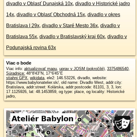
divadlo v Oblasť Dunajská 10x
,
divadlo v Historické jadro
14x
,
divadlo v Oblasť Obchodná 15x
,
divadlo v okres
Bratislava I 29x
,
divadlo v Staré Mesto 36x
,
divadlo v
Bratislava 55x
,
divadlo v Bratislavský kraj 60x
,
divadlo v
Podunajská rovina 63x
Viac o bode
Viac info:
aktualizovať mapu
,
uprav v JOSM (pokročilé)
,
3375486540
,
Súradnice:
48°8'43"N
,
17°6'45"E
stiahni GPX
,
wikidata
, ele2: 146.53226, divadlo, website:
https://www.babylonatelier.sk/, old name: Divadlo West, addr:city:
Bratislava, addr:street: Kolárska, addr:postcode: 81101, 3, 3, lon:
17.1125926, lat: 48.1453859, og type: place, og locality: Historické
jadro,