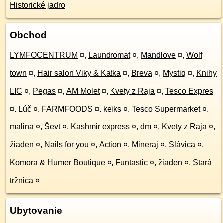
Historické jadro
Obchod
LYMFOCENTRUM
¤
,
Laundromat
¤
,
Mandlove
¤
,
Wolf
town
¤
,
Hair salon Viky & Katka
¤
,
Breva
¤
,
Mystiq
¤
,
Knihy
LIC
¤
,
Pegas
¤
,
AM Molet
¤
,
Kvety z Raja
¤
,
Tesco Expres
¤
,
Lúč
¤
,
FARMFOODS
¤
,
keiks
¤
,
Tesco Supermarket
¤
,
malina
¤
,
Ševt
¤
,
Kashmir express
¤
,
dm
¤
,
Kvety z Raja
¤
,
žiaden
¤
,
Nails for you
¤
,
Action
¤
,
Mineraj
¤
,
Slávica
¤
,
Komora & Humer Boutique
¤
,
Funtastic
¤
,
žiaden
¤
,
Stará
tržnica
¤
Ubytovanie