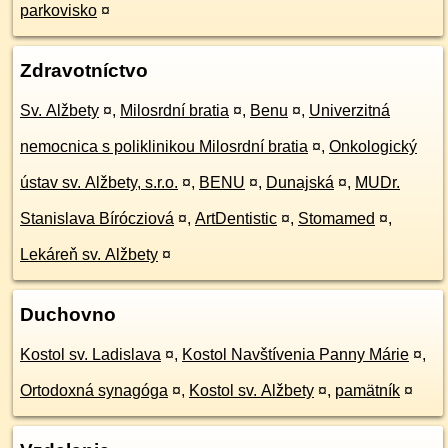
parkovisko
¤
Zdravotníctvo
Sv. Alžbety
¤
,
Milosrdní bratia
¤
,
Benu
¤
,
Univerzitná
nemocnica s poliklinikou Milosrdní bratia
¤
,
Onkologický
ústav sv. Alžbety, s.r.o.
¤
,
BENU
¤
,
Dunajská
¤
,
MUDr.
Stanislava Bírócziová
¤
,
ArtDentistic
¤
,
Stomamed
¤
,
Lekáreň sv. Alžbety
¤
Duchovno
Kostol sv. Ladislava
¤
,
Kostol Navštívenia Panny Márie
¤
,
Ortodoxná synagóga
¤
,
Kostol sv. Alžbety
¤
,
pamätník
¤