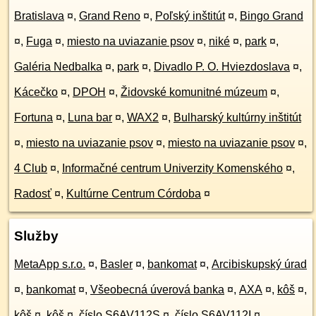
Bratislava
¤
,
Grand Reno
¤
,
Poľský inštitút
¤
,
Bingo Grand
¤
,
Fuga
¤
,
miesto na uviazanie psov
¤
,
niké
¤
,
park
¤
,
Galéria Nedbalka
¤
,
park
¤
,
Divadlo P. O. Hviezdoslava
¤
,
Kácečko
¤
,
DPOH
¤
,
Židovské komunitné múzeum
¤
,
Fortuna
¤
,
Luna bar
¤
,
WAX2
¤
,
Bulharský kultúrny inštitút
¤
,
miesto na uviazanie psov
¤
,
miesto na uviazanie psov
¤
,
4 Club
¤
,
Informačné centrum Univerzity Komenského
¤
,
Radosť
¤
,
Kultúrne Centrum Córdoba
¤
Služby
MetaApp s.r.o.
¤
,
Basler
¤
,
bankomat
¤
,
Arcibiskupský úrad
¤
,
bankomat
¤
,
Všeobecná úverová banka
¤
,
AXA
¤
,
kôš
¤
,
kôš
¤
,
kôš
¤
,
číslo S6AV112S
¤
,
číslo S6AV112I
¤
,