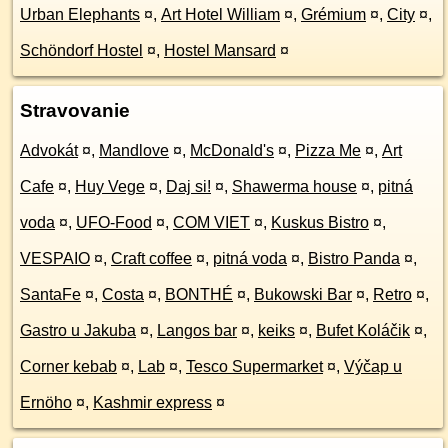
Urban Elephants
¤
,
Art Hotel William
¤
,
Grémium
¤
,
City
¤
,
Schöndorf Hostel
¤
,
Hostel Mansard
¤
Stravovanie
Advokát
¤
,
Mandlove
¤
,
McDonald's
¤
,
Pizza Me
¤
,
Art
Cafe
¤
,
Huy Vege
¤
,
Daj si!
¤
,
Shawerma house
¤
,
pitná
voda
¤
,
UFO-Food
¤
,
COM VIET
¤
,
Kuskus Bistro
¤
,
VESPAIO
¤
,
Craft coffee
¤
,
pitná voda
¤
,
Bistro Panda
¤
,
SantaFe
¤
,
Costa
¤
,
BONTHÉ
¤
,
Bukowski Bar
¤
,
Retro
¤
,
Gastro u Jakuba
¤
,
Langos bar
¤
,
keiks
¤
,
Bufet Koláčik
¤
,
Corner kebab
¤
,
Lab
¤
,
Tesco Supermarket
¤
,
Výčap u
Ernöho
¤
,
Kashmir express
¤