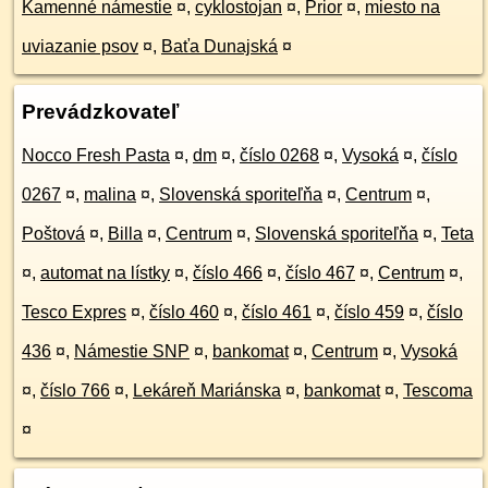
Kamenné námestie
¤
,
cyklostojan
¤
,
Prior
¤
,
miesto na
uviazanie psov
¤
,
Baťa Dunajská
¤
Prevádzkovateľ
Nocco Fresh Pasta
¤
,
dm
¤
,
číslo 0268
¤
,
Vysoká
¤
,
číslo
0267
¤
,
malina
¤
,
Slovenská sporiteľňa
¤
,
Centrum
¤
,
Poštová
¤
,
Billa
¤
,
Centrum
¤
,
Slovenská sporiteľňa
¤
,
Teta
¤
,
automat na lístky
¤
,
číslo 466
¤
,
číslo 467
¤
,
Centrum
¤
,
Tesco Expres
¤
,
číslo 460
¤
,
číslo 461
¤
,
číslo 459
¤
,
číslo
436
¤
,
Námestie SNP
¤
,
bankomat
¤
,
Centrum
¤
,
Vysoká
¤
,
číslo 766
¤
,
Lekáreň Mariánska
¤
,
bankomat
¤
,
Tescoma
¤