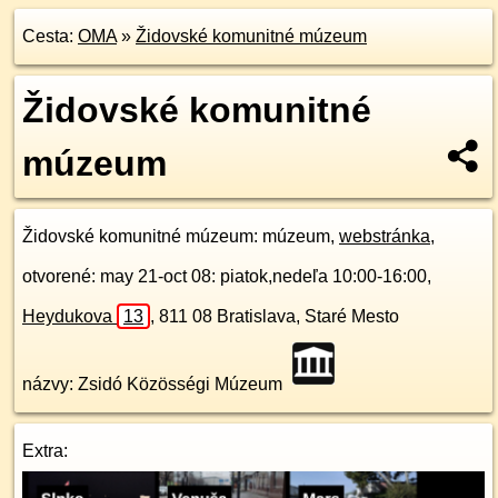
Cesta:
OMA
»
Židovské komunitné múzeum
Židovské komunitné
múzeum
Židovské komunitné múzeum
: múzeum,
webstránka
,
otvorené: may 21-oct 08: piatok,nedeľa 10:00-16:00,
Heydukova
13
,
811 08
Bratislava, Staré Mesto
názvy: Zsidó Közösségi Múzeum
Extra: