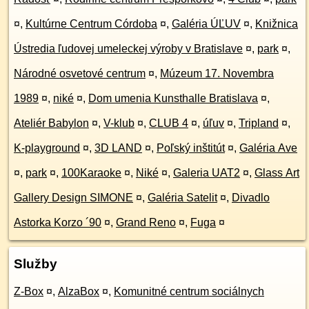
¤
,
Kultúrne Centrum Córdoba
¤
,
Galéria ÚĽUV
¤
,
Knižnica
Ústredia ľudovej umeleckej výroby v Bratislave
¤
,
park
¤
,
Národné osvetové centrum
¤
,
Múzeum 17. Novembra
1989
¤
,
niké
¤
,
Dom umenia Kunsthalle Bratislava
¤
,
Ateliér Babylon
¤
,
V-klub
¤
,
CLUB 4
¤
,
úľuv
¤
,
Tripland
¤
,
K-playground
¤
,
3D LAND
¤
,
Poľský inštitút
¤
,
Galéria Ave
¤
,
park
¤
,
100Karaoke
¤
,
Niké
¤
,
Galeria UAT2
¤
,
Glass Art
Gallery Design SIMONE
¤
,
Galéria Satelit
¤
,
Divadlo
Astorka Korzo ´90
¤
,
Grand Reno
¤
,
Fuga
¤
Služby
Z-Box
¤
,
AlzaBox
¤
,
Komunitné centrum sociálnych