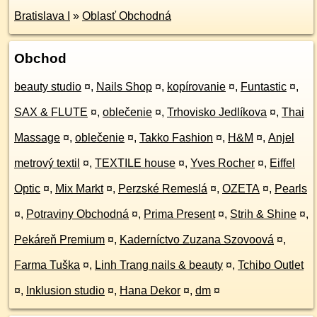
Bratislava I
»
Oblasť Obchodná
Obchod
beauty studio
¤
,
Nails Shop
¤
,
kopírovanie
¤
,
Funtastic
¤
,
SAX & FLUTE
¤
,
oblečenie
¤
,
Trhovisko Jedlíkova
¤
,
Thai
Massage
¤
,
oblečenie
¤
,
Takko Fashion
¤
,
H&M
¤
,
Anjel
metrový textil
¤
,
TEXTILE house
¤
,
Yves Rocher
¤
,
Eiffel
Optic
¤
,
Mix Markt
¤
,
Perzské Remeslá
¤
,
OZETA
¤
,
Pearls
¤
,
Potraviny Obchodná
¤
,
Prima Present
¤
,
Strih & Shine
¤
,
Pekáreň Premium
¤
,
Kaderníctvo Zuzana Szovoová
¤
,
Farma Tuška
¤
,
Linh Trang nails & beauty
¤
,
Tchibo Outlet
¤
,
Inklusion studio
¤
,
Hana Dekor
¤
,
dm
¤