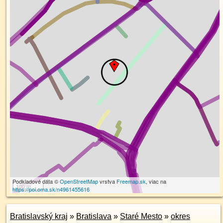
Podkladové dáta ©
OpenStreetMap
vrstva
Freemap.sk
, viac na
100 m
https://poi.oma.sk/n4961455616
Bratislavský kraj
»
Bratislava
»
Staré Mesto
»
okres