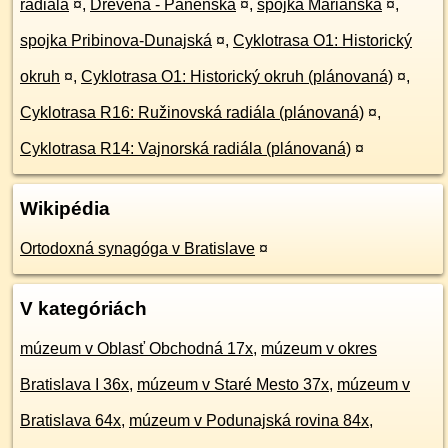
radiála
¤
,
Drevená - Panenská
¤
,
spojka Mariánska
¤
,
spojka Pribinova-Dunajská
¤
,
Cyklotrasa O1: Historický
okruh
¤
,
Cyklotrasa O1: Historický okruh (plánovaná)
¤
,
Cyklotrasa R16: Ružinovská radiála (plánovaná)
¤
,
Cyklotrasa R14: Vajnorská radiála (plánovaná)
¤
Wikipédia
Ortodoxná synagóga v Bratislave
¤
V kategóriách
múzeum v Oblasť Obchodná 17x
,
múzeum v okres
Bratislava I 36x
,
múzeum v Staré Mesto 37x
,
múzeum v
Bratislava 64x
,
múzeum v Podunajská rovina 84x
,