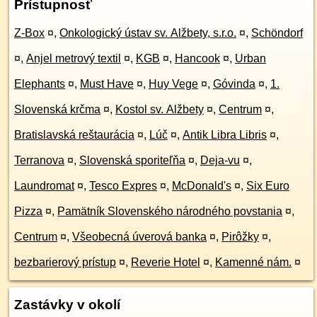
Prístupnosť
Z-Box
¤
,
Onkologický ústav sv. Alžbety, s.r.o.
¤
,
Schöndorf
¤
,
Anjel metrový textil
¤
,
KGB
¤
,
Hancook
¤
,
Urban
Elephants
¤
,
Must Have
¤
,
Huy Vege
¤
,
Góvinda
¤
,
1.
Slovenská krčma
¤
,
Kostol sv. Alžbety
¤
,
Centrum
¤
,
Bratislavská reštaurácia
¤
,
Lúč
¤
,
Antik Libra Libris
¤
,
Terranova
¤
,
Slovenská sporiteľňa
¤
,
Deja-vu
¤
,
Laundromat
¤
,
Tesco Expres
¤
,
McDonald's
¤
,
Six Euro
Pizza
¤
,
Pamätník Slovenského národného povstania
¤
,
Centrum
¤
,
Všeobecná úverová banka
¤
,
Pirôžky
¤
,
bezbarierový prístup
¤
,
Reverie Hotel
¤
,
Kamenné nám.
¤
Zastávky v okolí