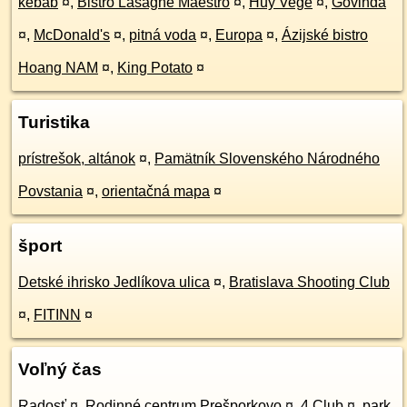
kebab
¤
,
Bistro Lasagne Maestro
¤
,
Huy Vege
¤
,
Góvinda
¤
,
McDonald's
¤
,
pitná voda
¤
,
Europa
¤
,
Ázijské bistro
Hoang NAM
¤
,
King Potato
¤
Turistika
prístrešok, altánok
¤
,
Pamätník Slovenského Národného
Povstania
¤
,
orientačná mapa
¤
šport
Detské ihrisko Jedlíkova ulica
¤
,
Bratislava Shooting Club
¤
,
FITINN
¤
Voľný čas
Radosť
¤
,
Rodinné centrum Prešporkovo
¤
,
4 Club
¤
,
park