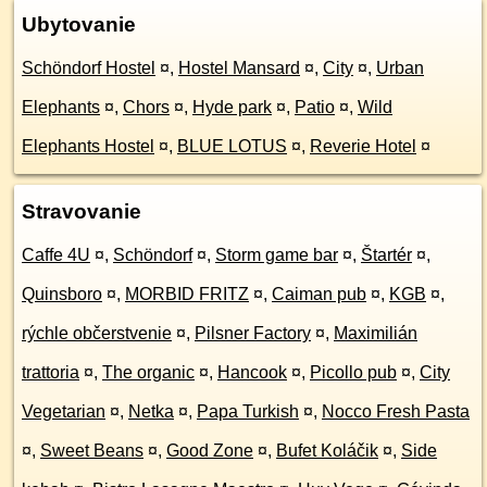
Ubytovanie
Schöndorf Hostel
¤
,
Hostel Mansard
¤
,
City
¤
,
Urban
Elephants
¤
,
Chors
¤
,
Hyde park
¤
,
Patio
¤
,
Wild
Elephants Hostel
¤
,
BLUE LOTUS
¤
,
Reverie Hotel
¤
Stravovanie
Caffe 4U
¤
,
Schöndorf
¤
,
Storm game bar
¤
,
Štartér
¤
,
Quinsboro
¤
,
MORBID FRITZ
¤
,
Caiman pub
¤
,
KGB
¤
,
rýchle občerstvenie
¤
,
Pilsner Factory
¤
,
Maximilián
trattoria
¤
,
The organic
¤
,
Hancook
¤
,
Picollo pub
¤
,
City
Vegetarian
¤
,
Netka
¤
,
Papa Turkish
¤
,
Nocco Fresh Pasta
¤
,
Sweet Beans
¤
,
Good Zone
¤
,
Bufet Koláčik
¤
,
Side