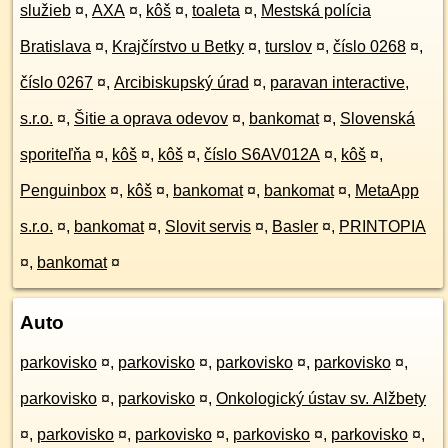
služieb
¤
,
AXA
¤
,
kôš
¤
,
toaleta
¤
,
Mestská polícia
Bratislava
¤
,
Krajčírstvo u Betky
¤
,
turslov
¤
,
číslo 0268
¤
,
číslo 0267
¤
,
Arcibiskupský úrad
¤
,
paravan interactive,
s.r.o.
¤
,
Šitie a oprava odevov
¤
,
bankomat
¤
,
Slovenská
sporiteľňa
¤
,
kôš
¤
,
kôš
¤
,
číslo S6AV012A
¤
,
kôš
¤
,
Penguinbox
¤
,
kôš
¤
,
bankomat
¤
,
bankomat
¤
,
MetaApp
s.r.o.
¤
,
bankomat
¤
,
Slovit servis
¤
,
Basler
¤
,
PRINTOPIA
¤
,
bankomat
¤
Auto
parkovisko
¤
,
parkovisko
¤
,
parkovisko
¤
,
parkovisko
¤
,
parkovisko
¤
,
parkovisko
¤
,
Onkologický ústav sv. Alžbety
¤
,
parkovisko
¤
,
parkovisko
¤
,
parkovisko
¤
,
parkovisko
¤
,