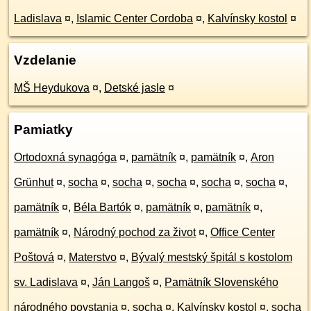
Ladislava
¤
,
Islamic Center Cordoba
¤
,
Kalvínsky kostol
¤
Vzdelanie
MŠ Heydukova
¤
,
Detské jasle
¤
Pamiatky
Ortodoxná synagóga
¤
,
pamätník
¤
,
pamätník
¤
,
Aron
Grünhut
¤
,
socha
¤
,
socha
¤
,
socha
¤
,
socha
¤
,
socha
¤
,
pamätník
¤
,
Béla Bartók
¤
,
pamätník
¤
,
pamätník
¤
,
pamätník
¤
,
Národný pochod za život
¤
,
Office Center
Poštová
¤
,
Materstvo
¤
,
Bývalý mestský špitál s kostolom
sv. Ladislava
¤
,
Ján Langoš
¤
,
Pamätník Slovenského
národného povstania
¤
,
socha
¤
,
Kalvínsky kostol
¤
,
socha