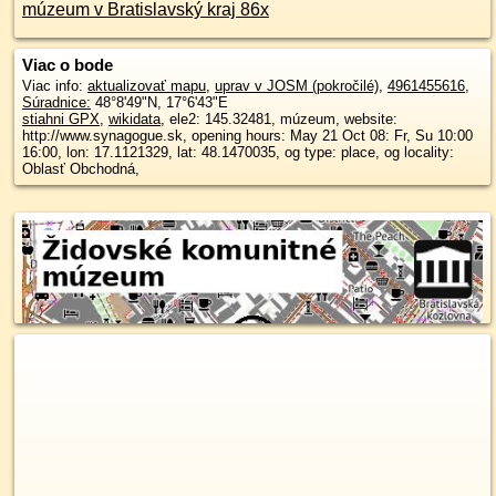
múzeum v Bratislavský kraj 86x
Viac o bode
Viac info:
aktualizovať mapu
,
uprav v JOSM (pokročilé)
,
4961455616
,
Súradnice:
48°8'49"N
,
17°6'43"E
stiahni GPX
,
wikidata
, ele2: 145.32481, múzeum, website:
http://www.synagogue.sk, opening hours: May 21 Oct 08: Fr, Su 10:00
16:00, lon: 17.1121329, lat: 48.1470035, og type: place, og locality:
Oblasť Obchodná,