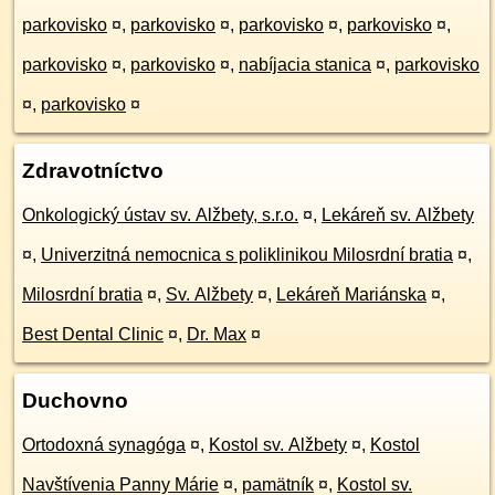
parkovisko
¤
,
parkovisko
¤
,
parkovisko
¤
,
parkovisko
¤
,
parkovisko
¤
,
parkovisko
¤
,
nabíjacia stanica
¤
,
parkovisko
¤
,
parkovisko
¤
Zdravotníctvo
Onkologický ústav sv. Alžbety, s.r.o.
¤
,
Lekáreň sv. Alžbety
¤
,
Univerzitná nemocnica s poliklinikou Milosrdní bratia
¤
,
Milosrdní bratia
¤
,
Sv. Alžbety
¤
,
Lekáreň Mariánska
¤
,
Best Dental Clinic
¤
,
Dr. Max
¤
Duchovno
Ortodoxná synagóga
¤
,
Kostol sv. Alžbety
¤
,
Kostol
Navštívenia Panny Márie
¤
,
pamätník
¤
,
Kostol sv.