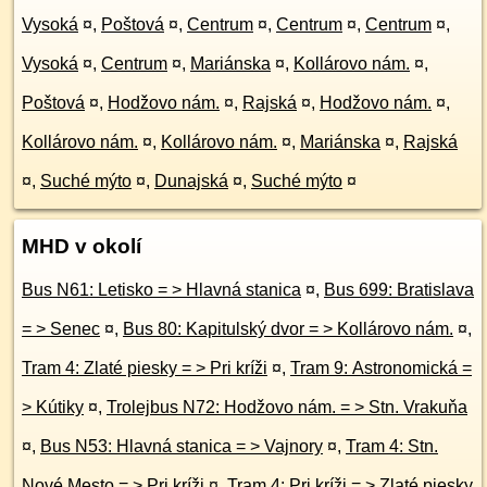
Vysoká
¤
,
Poštová
¤
,
Centrum
¤
,
Centrum
¤
,
Centrum
¤
,
Vysoká
¤
,
Centrum
¤
,
Mariánska
¤
,
Kollárovo nám.
¤
,
Poštová
¤
,
Hodžovo nám.
¤
,
Rajská
¤
,
Hodžovo nám.
¤
,
Kollárovo nám.
¤
,
Kollárovo nám.
¤
,
Mariánska
¤
,
Rajská
¤
,
Suché mýto
¤
,
Dunajská
¤
,
Suché mýto
¤
MHD v okolí
Bus N61: Letisko = > Hlavná stanica
¤
,
Bus 699: Bratislava
= > Senec
¤
,
Bus 80: Kapitulský dvor = > Kollárovo nám.
¤
,
Tram 4: Zlaté piesky = > Pri kríži
¤
,
Tram 9: Astronomická =
> Kútiky
¤
,
Trolejbus N72: Hodžovo nám. = > Stn. Vrakuňa
¤
,
Bus N53: Hlavná stanica = > Vajnory
¤
,
Tram 4: Stn.
Nové Mesto = > Pri kríži
¤
,
Tram 4: Pri kríži = > Zlaté piesky