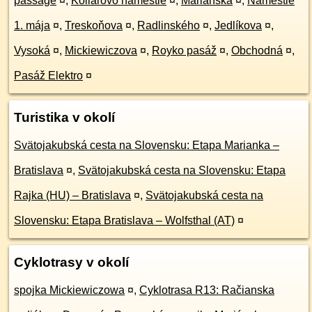
passage
¤
,
Kollárovo námestie
¤
,
Mariánska
¤
,
Námestie
1. mája
¤
,
Treskoňova
¤
,
Radlinského
¤
,
Jedlíkova
¤
,
Vysoká
¤
,
Mickiewiczova
¤
,
Royko pasáž
¤
,
Obchodná
¤
,
Pasáž Elektro
¤
Turistika v okolí
Svätojakubská cesta na Slovensku: Etapa Marianka –
Bratislava
¤
,
Svätojakubská cesta na Slovensku: Etapa
Rajka (HU) – Bratislava
¤
,
Svätojakubská cesta na
Slovensku: Etapa Bratislava – Wolfsthal (AT)
¤
Cyklotrasy v okolí
spojka Mickiewiczowa
¤
,
Cyklotrasa R13: Račianska