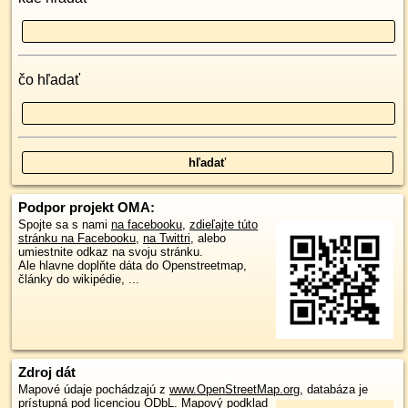
čo hľadať
Podpor projekt OMA:
Spojte sa s nami
na facebooku
,
zdieľajte túto
stránku na Facebooku
,
na Twittri
, alebo
umiestnite odkaz na svoju stránku.
Ale hlavne doplňte dáta do Openstreetmap,
články do wikipédie, ...
Zdroj dát
Mapové údaje pochádzajú z
www.OpenStreetMap.org
, databáza je
prístupná pod licenciou
ODbL
.
Mapový podklad