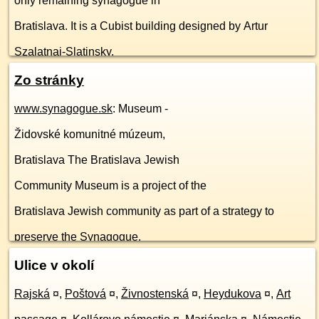
only remaining synagogue in
Bratislava. It is a Cubist building designed by Artur
Szalatnai-Slatinsky.
Zo stránky
www.synagogue.sk
: Museum -
Židovské komunitné múzeum,
Bratislava The Bratislava Jewish
Community Museum is a project of the
Bratislava Jewish community as part of a strategy to
preserve the Synagogue.
Ulice v okolí
Rajská
¤
,
Poštová
¤
,
Živnostenská
¤
,
Heydukova
¤
,
Art