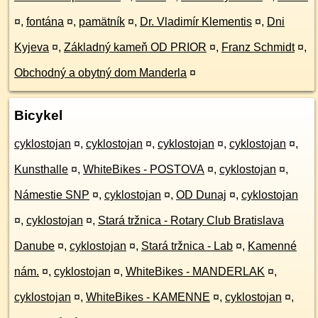
¤
,
fontána
¤
,
pamätník
¤
,
Dr. Vladimír Klementis
¤
,
Dni
Kyjeva
¤
,
Základný kameň OD PRIOR
¤
,
Franz Schmidt
¤
,
Obchodný a obytný dom Manderla
¤
Bicykel
cyklostojan
¤
,
cyklostojan
¤
,
cyklostojan
¤
,
cyklostojan
¤
,
Kunsthalle
¤
,
WhiteBikes - POSTOVA
¤
,
cyklostojan
¤
,
Námestie SNP
¤
,
cyklostojan
¤
,
OD Dunaj
¤
,
cyklostojan
¤
,
cyklostojan
¤
,
Stará tržnica - Rotary Club Bratislava
Danube
¤
,
cyklostojan
¤
,
Stará tržnica - Lab
¤
,
Kamenné
nám.
¤
,
cyklostojan
¤
,
WhiteBikes - MANDERLAK
¤
,
cyklostojan
¤
,
WhiteBikes - KAMENNE
¤
,
cyklostojan
¤
,