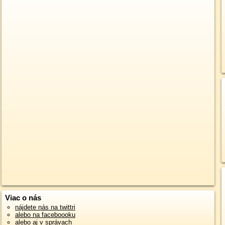
Viac o nás
nájdete nás na twittri
alebo na faceboooku
alebo aj v správach