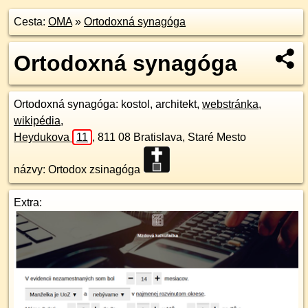
Cesta:
OMA
»
Ortodoxná synagóga
Ortodoxná synagóga
Ortodoxná synagóga
: kostol, architekt,
webstránka
,
wikipédia
,
Heydukova
11
,
811 08
Bratislava, Staré Mesto
názvy: Ortodox zsinagóga
Extra: