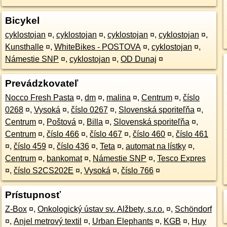
Bicykel
cyklostojan
¤
,
cyklostojan
¤
,
cyklostojan
¤
,
cyklostojan
¤
,
Kunsthalle
¤
,
WhiteBikes - POSTOVA
¤
,
cyklostojan
¤
,
Námestie SNP
¤
,
cyklostojan
¤
,
OD Dunaj
¤
Prevádzkovateľ
Nocco Fresh Pasta
¤
,
dm
¤
,
malina
¤
,
Centrum
¤
,
číslo
0268
¤
,
Vysoká
¤
,
číslo 0267
¤
,
Slovenská sporiteľňa
¤
,
Centrum
¤
,
Poštová
¤
,
Billa
¤
,
Slovenská sporiteľňa
¤
,
Centrum
¤
,
číslo 466
¤
,
číslo 467
¤
,
číslo 460
¤
,
číslo 461
¤
,
číslo 459
¤
,
číslo 436
¤
,
Teta
¤
,
automat na lístky
¤
,
Centrum
¤
,
bankomat
¤
,
Námestie SNP
¤
,
Tesco Expres
¤
,
číslo S2CS202E
¤
,
Vysoká
¤
,
číslo 766
¤
Prístupnosť
Z-Box
¤
,
Onkologický ústav sv. Alžbety, s.r.o.
¤
,
Schöndorf
¤
,
Anjel metrový textil
¤
,
Urban Elephants
¤
,
KGB
¤
,
Huy