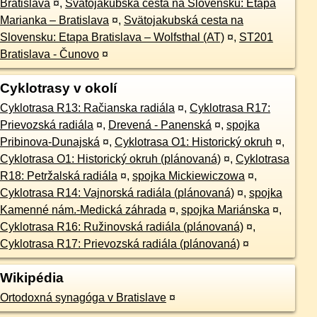
Bratislava
¤
,
Svätojakubská cesta na Slovensku: Etapa
Marianka – Bratislava
¤
,
Svätojakubská cesta na
Slovensku: Etapa Bratislava – Wolfsthal (AT)
¤
,
ST201
Bratislava - Čunovo
¤
Cyklotrasy v okolí
Cyklotrasa R13: Račianska radiála
¤
,
Cyklotrasa R17:
Prievozská radiála
¤
,
Drevená - Panenská
¤
,
spojka
Pribinova-Dunajská
¤
,
Cyklotrasa O1: Historický okruh
¤
,
Cyklotrasa O1: Historický okruh (plánovaná)
¤
,
Cyklotrasa
R18: Petržalská radiála
¤
,
spojka Mickiewiczowa
¤
,
Cyklotrasa R14: Vajnorská radiála (plánovaná)
¤
,
spojka
Kamenné nám.-Medická záhrada
¤
,
spojka Mariánska
¤
,
Cyklotrasa R16: Ružinovská radiála (plánovaná)
¤
,
Cyklotrasa R17: Prievozská radiála (plánovaná)
¤
Wikipédia
Ortodoxná synagóga v Bratislave
¤