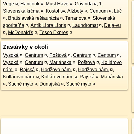
Vege
¤
,
Hancook
¤
,
Must Have
¤
,
Góvinda
¤
,
1.
Slovenská krčma
¤
,
Kostol sv. Alžbety
¤
,
Centrum
¤
,
Lúč
¤
,
Bratislavská reštaurácia
¤
,
Terranova
¤
,
Slovenská
sporiteľňa
¤
,
Antik Libra Libris
¤
,
Laundromat
¤
,
Deja-vu
¤
,
McDonald's
¤
,
Tesco Expres
¤
Zastávky v okolí
Vysoká
¤
,
Centrum
¤
,
Poštová
¤
,
Centrum
¤
,
Centrum
¤
,
Vysoká
¤
,
Centrum
¤
,
Mariánska
¤
,
Poštová
¤
,
Kollárovo
nám.
¤
,
Rajská
¤
,
Hodžovo nám.
¤
,
Hodžovo nám.
¤
,
Kollárovo nám.
¤
,
Kollárovo nám.
¤
,
Rajská
¤
,
Mariánska
¤
,
Suché mýto
¤
,
Dunajská
¤
,
Suché mýto
¤