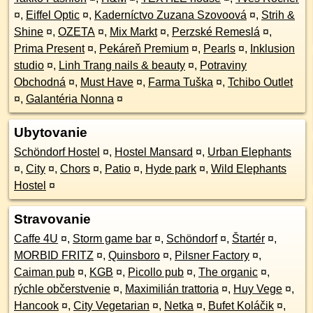
¤
,
Eiffel Optic
¤
,
Kaderníctvo Zuzana Szovoová
¤
,
Strih &
Shine
¤
,
OZETA
¤
,
Mix Markt
¤
,
Perzské Remeslá
¤
,
Prima Present
¤
,
Pekáreň Premium
¤
,
Pearls
¤
,
Inklusion
studio
¤
,
Linh Trang nails & beauty
¤
,
Potraviny
Obchodná
¤
,
Must Have
¤
,
Farma Tuška
¤
,
Tchibo Outlet
¤
,
Galantéria Nonna
¤
Ubytovanie
Schöndorf Hostel
¤
,
Hostel Mansard
¤
,
Urban Elephants
¤
,
City
¤
,
Chors
¤
,
Patio
¤
,
Hyde park
¤
,
Wild Elephants
Hostel
¤
Stravovanie
Caffe 4U
¤
,
Storm game bar
¤
,
Schöndorf
¤
,
Štartér
¤
,
MORBID FRITZ
¤
,
Quinsboro
¤
,
Pilsner Factory
¤
,
Caiman pub
¤
,
KGB
¤
,
Picollo pub
¤
,
The organic
¤
,
rýchle občerstvenie
¤
,
Maximilián trattoria
¤
,
Huy Vege
¤
,
Hancook
¤
,
City Vegetarian
¤
,
Netka
¤
,
Bufet Koláčik
¤
,