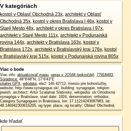
V kategóriách
kostol v Oblasť Obchodná 23x
,
architekt v Oblasť
Obchodná 35x
,
kostol v okres Bratislava I 46x
,
kostol v
Staré Mesto 48x
,
architekt v okres Bratislava I 97x
,
architekt v Staré Mesto 111x
,
architekt v Podunajská
rovina 144x
,
architekt v Bratislava 163x
,
kostol v
Bratislava 172x
,
architekt v Bratislavský kraj 176x
,
kostol
v Bratislavský kraj 515x
,
kostol v Podunajská rovina 805x
Viac o bode
Viac info:
aktualizovať mapu
,
uprav v JOSM (pokročilé)
,
77918493
,
Súradnice:
48°8'48"N
,
17°6'43"E
stiahni GPX
,
wikidata
, ele2: 145.42712, miesto pre bohoslužby,
website: http://www.synagogue.sk/, building: synagogue, religion:
jewish, architect: Artúr Szalatnai Slatinský, wikipedia: sk:Ortodoxná
synagóga v Bratislave, start date: 1924, denomination: orthodox,
Category:Synagogues in Bratislava, lon: 17.11214243097983, lat:
48.146942303615205, og type: place, og locality: Oblasť Obchodná,
kde hľadať