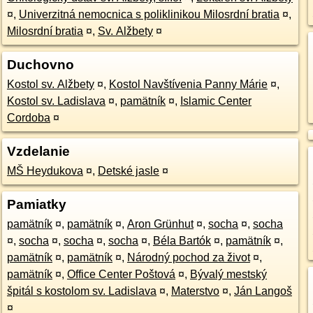
¤
,
Univerzitná nemocnica s poliklinikou Milosrdní bratia
¤
,
Milosrdní bratia
¤
,
Sv. Alžbety
¤
Duchovno
Kostol sv. Alžbety
¤
,
Kostol Navštívenia Panny Márie
¤
,
Kostol sv. Ladislava
¤
,
pamätník
¤
,
Islamic Center
Cordoba
¤
Vzdelanie
MŠ Heydukova
¤
,
Detské jasle
¤
Pamiatky
pamätník
¤
,
pamätník
¤
,
Aron Grünhut
¤
,
socha
¤
,
socha
¤
,
socha
¤
,
socha
¤
,
socha
¤
,
Béla Bartók
¤
,
pamätník
¤
,
pamätník
¤
,
pamätník
¤
,
Národný pochod za život
¤
,
pamätník
¤
,
Office Center Poštová
¤
,
Bývalý mestský
špitál s kostolom sv. Ladislava
¤
,
Materstvo
¤
,
Ján Langoš
¤