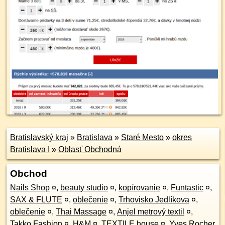
Bratislavský kraj
»
Bratislava
»
Staré Mesto
»
okres
Bratislava I
»
Oblasť Obchodná
Obchod
Nails Shop
¤
,
beauty studio
¤
,
kopírovanie
¤
,
Funtastic
¤
,
SAX & FLUTE
¤
,
oblečenie
¤
,
Trhovisko Jedlíkova
¤
,
oblečenie
¤
,
Thai Massage
¤
,
Anjel metrový textil
¤
,
Takko Fashion
¤
,
H&M
¤
,
TEXTILE house
¤
,
Yves Rocher