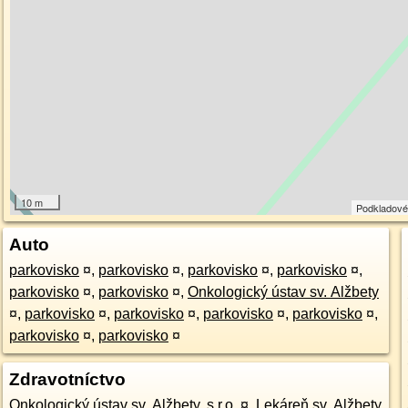
10 m
Podkladové
Auto
parkovisko
¤
,
parkovisko
¤
,
parkovisko
¤
,
parkovisko
¤
,
parkovisko
¤
,
parkovisko
¤
,
Onkologický ústav sv. Alžbety
¤
,
parkovisko
¤
,
parkovisko
¤
,
parkovisko
¤
,
parkovisko
¤
,
parkovisko
¤
,
parkovisko
¤
Zdravotníctvo
Onkologický ústav sv. Alžbety, s.r.o.
¤
,
Lekáreň sv. Alžbety