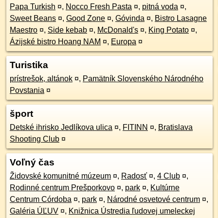
Papa Turkish
¤
,
Nocco Fresh Pasta
¤
,
pitná voda
¤
,
Sweet Beans
¤
,
Good Zone
¤
,
Góvinda
¤
,
Bistro Lasagne
Maestro
¤
,
Side kebab
¤
,
McDonald's
¤
,
King Potato
¤
,
Ázijské bistro Hoang NAM
¤
,
Europa
¤
Turistika
prístrešok, altánok
¤
,
Pamätník Slovenského Národného
Povstania
¤
šport
Detské ihrisko Jedlíkova ulica
¤
,
FITINN
¤
,
Bratislava
Shooting Club
¤
Voľný čas
Židovské komunitné múzeum
¤
,
Radosť
¤
,
4 Club
¤
,
Rodinné centrum Prešporkovo
¤
,
park
¤
,
Kultúrne
Centrum Córdoba
¤
,
park
¤
,
Národné osvetové centrum
¤
,
Galéria ÚĽUV
¤
,
Knižnica Ústredia ľudovej umeleckej