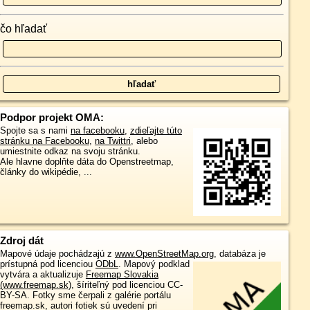
čo hľadať
Podpor projekt OMA:
Spojte sa s nami
na facebooku
,
zdieľajte túto
stránku na Facebooku
,
na Twittri
, alebo
umiestnite odkaz na svoju stránku.
Ale hlavne doplňte dáta do Openstreetmap,
články do wikipédie, ...
Zdroj dát
Mapové údaje pochádzajú z
www.OpenStreetMap.org
, databáza je
prístupná pod licenciou
ODbL
.
Mapový podklad
vytvára a aktualizuje
Freemap Slovakia
(www.freemap.sk)
, šíriteľný pod licenciou CC-
BY-SA. Fotky sme čerpali z galérie portálu
freemap.sk, autori fotiek sú uvedení pri