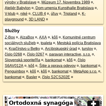
výroby v Bratislave
¤
,
Múzeum 17. Novembra 1989
¤
,
Ateliér Babylon
¤
,
Dom umenia Kunsthalle Bratislava
¤
,
V-klub
¤
,
niké
¤
,
CLUB 4
¤
,
úľuv
¤
,
Tripland
¤
,
K-
playground
¤
,
3D LAND
¤
Služby
Z-Box
¤
,
AlzaBox
¤
,
AXA
¤
,
kôš
¤
,
Komunitné centrum
sociálnych služieb
¤
,
toaleta
¤
,
Mestská polícia Bratislava
¤
,
Krajčírstvo u Betky
¤
,
Arcibiskupský úrad
¤
,
turslov
¤
,
číslo 0268
¤
,
číslo 0267
¤
,
paravan interactive, s.r.o.
¤
,
Slovenská sporiteľňa
¤
,
bankomat
¤
,
kôš
¤
,
číslo
S6AV012A
¤
,
kôš
¤
,
Šitie a oprava odevov
¤
,
bankomat
¤
,
Penguinbox
¤
,
kôš
¤
,
kôš
¤
,
bankomat
¤
,
MetaApp s.r.o.
¤
,
bankomat
¤
,
Basler
¤
,
číslo S2CS202E
¤