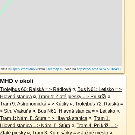
 dáta ©
OpenStreetMap
vrstva
Freemap.sk
, viac na
https://poi.oma.sk/w77918493
MHD v okolí
Trolejbus 60: Rajská = > Rádiová
¤
,
Bus N61: Letisko = >
Hlavná stanica
¤
,
Tram 4: Zlaté piesky = > Pri kríži
¤
,
Tram 9: Astronomická = > Kútiky
¤
,
Trolejbus 72: Rajská =
> Stn. Vrakuňa
¤
,
Bus N61: Hlavná stanica = > Letisko
¤
,
Tram 1: Nám. Ľ. Štúra = > Hlavná stanica
¤
,
Tram 1:
Hlavná stanica = > Nám. Ľ. Štúra
¤
,
Tram 4: Pri kríži = >
Zlaté piesky
¤
,
Tram 3: Komisárky = > Južné mesto
¤
,