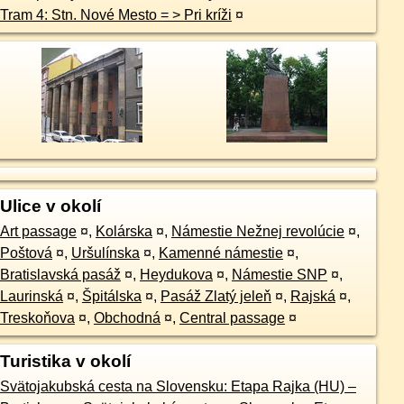
Tram 4: Stn. Nové Mesto = > Pri kríži
¤
Ulice v okolí
Art passage
¤
,
Kolárska
¤
,
Námestie Nežnej revolúcie
¤
,
Poštová
¤
,
Uršulínska
¤
,
Kamenné námestie
¤
,
Bratislavská pasáž
¤
,
Heydukova
¤
,
Námestie SNP
¤
,
Laurinská
¤
,
Špitálska
¤
,
Pasáž Zlatý jeleň
¤
,
Rajská
¤
,
Treskoňova
¤
,
Obchodná
¤
,
Central passage
¤
Turistika v okolí
Svätojakubská cesta na Slovensku: Etapa Rajka (HU) –