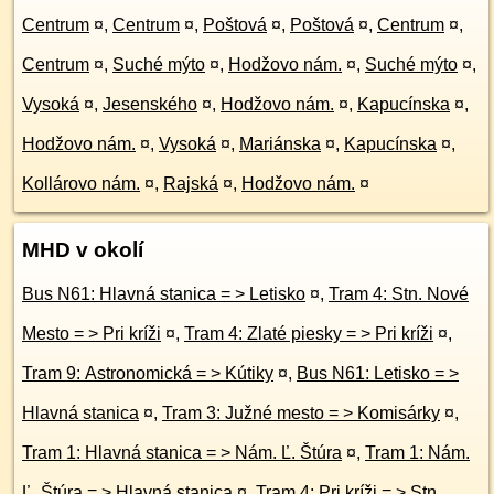
Centrum
¤
,
Centrum
¤
,
Poštová
¤
,
Poštová
¤
,
Centrum
¤
,
Centrum
¤
,
Suché mýto
¤
,
Hodžovo nám.
¤
,
Suché mýto
¤
,
Vysoká
¤
,
Jesenského
¤
,
Hodžovo nám.
¤
,
Kapucínska
¤
,
Hodžovo nám.
¤
,
Vysoká
¤
,
Mariánska
¤
,
Kapucínska
¤
,
Kollárovo nám.
¤
,
Rajská
¤
,
Hodžovo nám.
¤
MHD v okolí
Bus N61: Hlavná stanica = > Letisko
¤
,
Tram 4: Stn. Nové
Mesto = > Pri kríži
¤
,
Tram 4: Zlaté piesky = > Pri kríži
¤
,
Tram 9: Astronomická = > Kútiky
¤
,
Bus N61: Letisko = >
Hlavná stanica
¤
,
Tram 3: Južné mesto = > Komisárky
¤
,
Tram 1: Hlavná stanica = > Nám. Ľ. Štúra
¤
,
Tram 1: Nám.
Ľ. Štúra = > Hlavná stanica
¤
,
Tram 4: Pri kríži = > Stn.