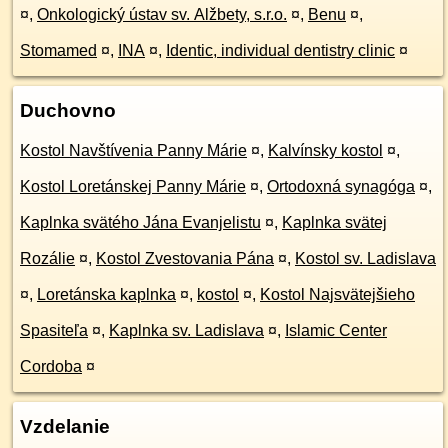
¤
,
Onkologický ústav sv. Alžbety, s.r.o.
¤
,
Benu
¤
,
Stomamed
¤
,
INA
¤
,
Identic, individual dentistry clinic
¤
Duchovno
Kostol Navštívenia Panny Márie
¤
,
Kalvínsky kostol
¤
,
Kostol Loretánskej Panny Márie
¤
,
Ortodoxná synagóga
¤
,
Kaplnka svätého Jána Evanjelistu
¤
,
Kaplnka svätej
Rozálie
¤
,
Kostol Zvestovania Pána
¤
,
Kostol sv. Ladislava
¤
,
Loretánska kaplnka
¤
,
kostol
¤
,
Kostol Najsvätejšieho
Spasiteľa
¤
,
Kaplnka sv. Ladislava
¤
,
Islamic Center
Cordoba
¤
Vzdelanie