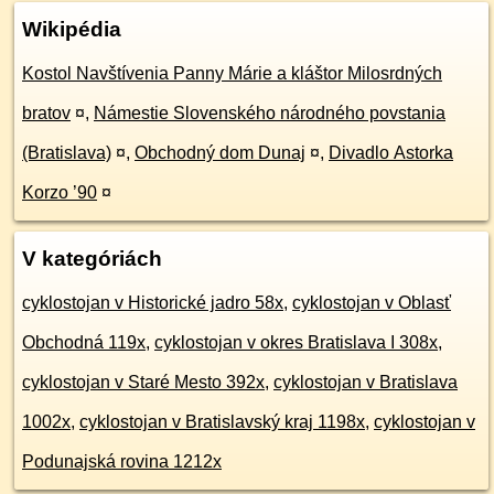
Wikipédia
Kostol Navštívenia Panny Márie a kláštor Milosrdných
bratov
¤
,
Námestie Slovenského národného povstania
(Bratislava)
¤
,
Obchodný dom Dunaj
¤
,
Divadlo Astorka
Korzo ’90
¤
V kategóriách
cyklostojan v Historické jadro 58x
,
cyklostojan v Oblasť
Obchodná 119x
,
cyklostojan v okres Bratislava I 308x
,
cyklostojan v Staré Mesto 392x
,
cyklostojan v Bratislava
1002x
,
cyklostojan v Bratislavský kraj 1198x
,
cyklostojan v
Podunajská rovina 1212x