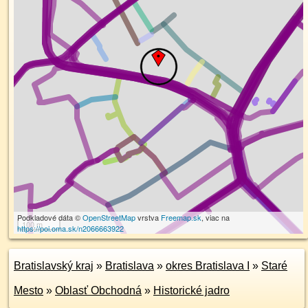
Podkladové dáta ©
OpenStreetMap
vrstva
Freemap.sk
, viac na
100 m
https://poi.oma.sk/n2066663922
Bratislavský kraj
»
Bratislava
»
okres Bratislava I
»
Staré
Mesto
»
Oblasť Obchodná
»
Historické jadro