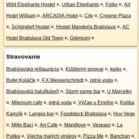
Wild Elephants Hostel
¤
,
Urban Elephants
¤
,
Folks
¤
,
Art
Hotel William
¤
,
ARCADIA Hotel
¤
,
City
¤
,
Crowne Plaza
¤
,
Schöndorf Hostel
¤
,
Hostel Manderla Bratislava
¤
,
AC
Hotel Bratislava Old Town
¤
,
Grémium
¤
Stravovanie
Bratislavská reštaurácia
¤
,
Kláštorný pivovar
¤
,
keiks
¤
,
Bufet Koláčik
¤
,
F.X.Messerschmidt
¤
,
pitná voda
¤
,
Bratislavská haluškáreň
¤
,
Storm game bar
¤
,
U Marcelky
¤
,
Milenium cafe
¤
,
pitná voda
¤
,
Výčap u Ernöho
¤
,
Koliba
Kamzík
¤
,
Langos bar
¤
,
Foodstock Bratislava
¤
,
Huy Vege
¤
,
Mille Baci
¤
,
Art Cafe
¤
,
Mandlove
¤
,
Vespaio
¤
,
La
Putika
¤
,
Viecha malých vinárov
¤
,
Pizza Me
¤
,
Banchan
¤
,