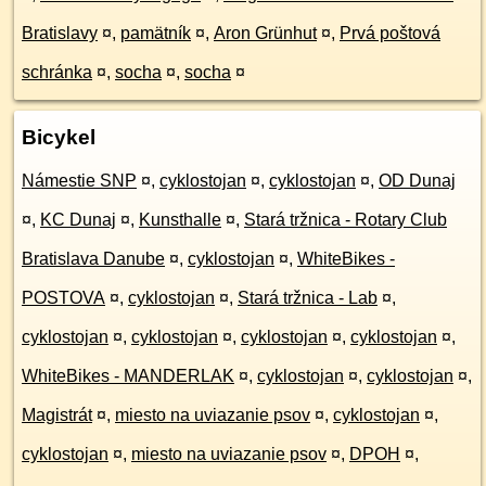
Bratislavy
¤
,
pamätník
¤
,
Aron Grünhut
¤
,
Prvá poštová
schránka
¤
,
socha
¤
,
socha
¤
Bicykel
Námestie SNP
¤
,
cyklostojan
¤
,
cyklostojan
¤
,
OD Dunaj
¤
,
KC Dunaj
¤
,
Kunsthalle
¤
,
Stará tržnica - Rotary Club
Bratislava Danube
¤
,
cyklostojan
¤
,
WhiteBikes -
POSTOVA
¤
,
cyklostojan
¤
,
Stará tržnica - Lab
¤
,
cyklostojan
¤
,
cyklostojan
¤
,
cyklostojan
¤
,
cyklostojan
¤
,
WhiteBikes - MANDERLAK
¤
,
cyklostojan
¤
,
cyklostojan
¤
,
Magistrát
¤
,
miesto na uviazanie psov
¤
,
cyklostojan
¤
,
cyklostojan
¤
,
miesto na uviazanie psov
¤
,
DPOH
¤
,