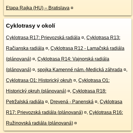
Etapa Rajka (HU) – Bratislava
¤
Cyklotrasy v okolí
Cyklotrasa R17: Prievozská radiála
¤
,
Cyklotrasa R13:
Račianska radiála
¤
,
Cyklotrasa R12 - Lamačská radiála
(plánovaná)
¤
,
Cyklotrasa R14: Vajnorská radiála
(plánovaná)
¤
,
spojka Kamenné nám.-Medická záhrada
¤
,
Cyklotrasa O1: Historický okruh
¤
,
Cyklotrasa O1:
Historický okruh (plánovaná)
¤
,
Cyklotrasa R18:
Petržalská radiála
¤
,
Drevená - Panenská
¤
,
Cyklotrasa
R17: Prievozská radiála (plánovaná)
¤
,
Cyklotrasa R16:
Ružinovská radiála (plánovaná)
¤