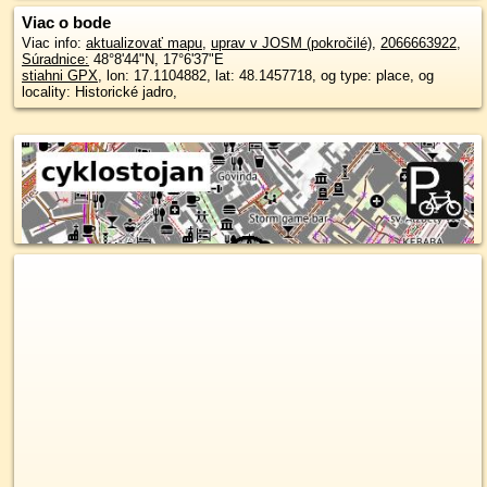
Viac o bode
Viac info:
aktualizovať mapu
,
uprav v JOSM (pokročilé)
,
2066663922
,
Súradnice:
48°8'44"N
,
17°6'37"E
stiahni GPX
, lon: 17.1104882, lat: 48.1457718, og type: place, og
locality: Historické jadro,