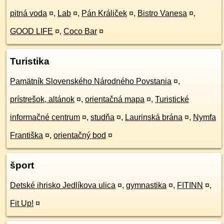
pitná voda
¤
,
Lab
¤
,
Pán Králiček
¤
,
Bistro Vanesa
¤
,
GOOD LIFE
¤
,
Coco Bar
¤
Turistika
Pamätník Slovenského Národného Povstania
¤
,
prístrešok, altánok
¤
,
orientačná mapa
¤
,
Turistické
informačné centrum
¤
,
studňa
¤
,
Laurinská brána
¤
,
Nymfa
Františka
¤
,
orientačný bod
¤
šport
Detské ihrisko Jedlíkova ulica
¤
,
gymnastika
¤
,
FITINN
¤
,
Fit Up!
¤