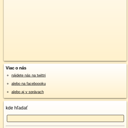
Viac o nás
nájdete nás na twittri
alebo na faceboooku
alebo aj v správach
kde hľadať