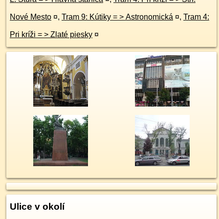
Nové Mesto
¤
,
Tram 9: Kútiky = > Astronomická
¤
,
Tram 4:
Pri kríži = > Zlaté piesky
¤
Ulice v okolí