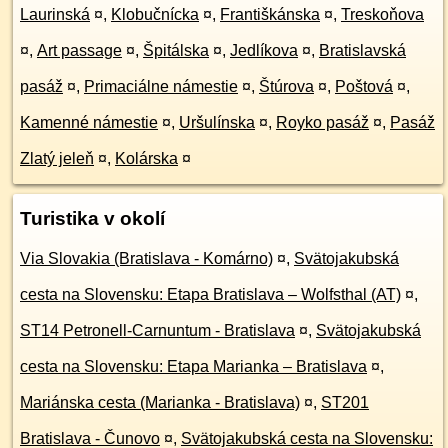
Laurinská
¤
,
Klobučnícka
¤
,
Františkánska
¤
,
Treskoňova
¤
,
Art passage
¤
,
Špitálska
¤
,
Jedlíkova
¤
,
Bratislavská
pasáž
¤
,
Primaciálne námestie
¤
,
Štúrova
¤
,
Poštová
¤
,
Kamenné námestie
¤
,
Uršulínska
¤
,
Royko pasáž
¤
,
Pasáž
Zlatý jeleň
¤
,
Kolárska
¤
Turistika v okolí
Via Slovakia (Bratislava - Komárno)
¤
,
Svätojakubská
cesta na Slovensku: Etapa Bratislava – Wolfsthal (AT)
¤
,
ST14 Petronell-Carnuntum - Bratislava
¤
,
Svätojakubská
cesta na Slovensku: Etapa Marianka – Bratislava
¤
,
Mariánska cesta (Marianka - Bratislava)
¤
,
ST201
Bratislava - Čunovo
¤
,
Svätojakubská cesta na Slovensku: