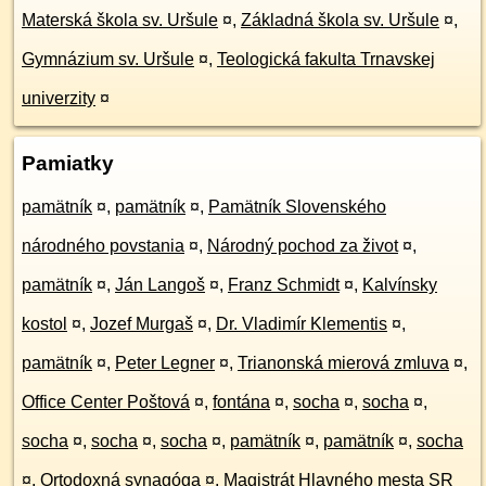
Materská škola sv. Uršule
¤
,
Základná škola sv. Uršule
¤
,
Gymnázium sv. Uršule
¤
,
Teologická fakulta Trnavskej
univerzity
¤
Pamiatky
pamätník
¤
,
pamätník
¤
,
Pamätník Slovenského
národného povstania
¤
,
Národný pochod za život
¤
,
pamätník
¤
,
Ján Langoš
¤
,
Franz Schmidt
¤
,
Kalvínsky
kostol
¤
,
Jozef Murgaš
¤
,
Dr. Vladimír Klementis
¤
,
pamätník
¤
,
Peter Legner
¤
,
Trianonská mierová zmluva
¤
,
Office Center Poštová
¤
,
fontána
¤
,
socha
¤
,
socha
¤
,
socha
¤
,
socha
¤
,
socha
¤
,
pamätník
¤
,
pamätník
¤
,
socha
¤
,
Ortodoxná synagóga
¤
,
Magistrát Hlavného mesta SR