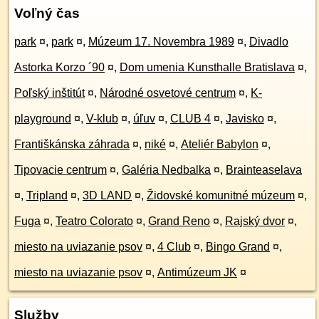
Voľný čas
park
¤
,
park
¤
,
Múzeum 17. Novembra 1989
¤
,
Divadlo
Astorka Korzo ´90
¤
,
Dom umenia Kunsthalle Bratislava
¤
,
Poľský inštitút
¤
,
Národné osvetové centrum
¤
,
K-
playground
¤
,
V-klub
¤
,
úľuv
¤
,
CLUB 4
¤
,
Javisko
¤
,
Františkánska záhrada
¤
,
niké
¤
,
Ateliér Babylon
¤
,
Tipovacie centrum
¤
,
Galéria Nedbalka
¤
,
Brainteaselava
¤
,
Tripland
¤
,
3D LAND
¤
,
Židovské komunitné múzeum
¤
,
Fuga
¤
,
Teatro Colorato
¤
,
Grand Reno
¤
,
Rajský dvor
¤
,
miesto na uviazanie psov
¤
,
4 Club
¤
,
Bingo Grand
¤
,
miesto na uviazanie psov
¤
,
Antimúzeum JK
¤
Služby