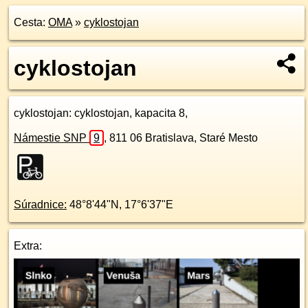
Cesta:
OMA
»
cyklostojan
cyklostojan
cyklostojan
: cyklostojan, kapacita 8,
Námestie SNP
9
,
811 06
Bratislava, Staré Mesto
Súradnice:
48°8'44"N
,
17°6'37"E
Extra: