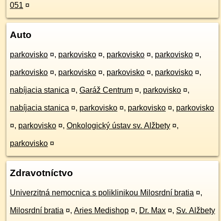
051
¤
Auto
parkovisko
¤
,
parkovisko
¤
,
parkovisko
¤
,
parkovisko
¤
,
parkovisko
¤
,
parkovisko
¤
,
parkovisko
¤
,
parkovisko
¤
,
nabíjacia stanica
¤
,
Garáž Centrum
¤
,
parkovisko
¤
,
nabíjacia stanica
¤
,
parkovisko
¤
,
parkovisko
¤
,
parkovisko
¤
,
parkovisko
¤
,
Onkologický ústav sv. Alžbety
¤
,
parkovisko
¤
Zdravotníctvo
Univerzitná nemocnica s poliklinikou Milosrdní bratia
¤
,
Milosrdní bratia
¤
,
Aries Medishop
¤
,
Dr. Max
¤
,
Sv. Alžbety