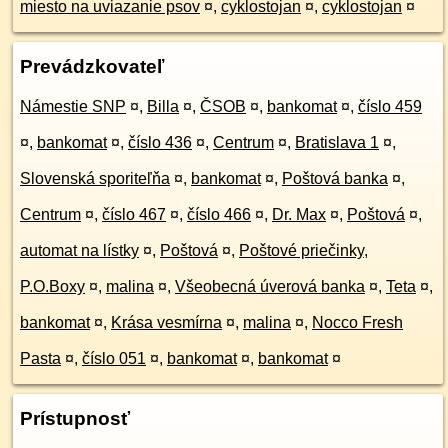
miesto na uviazanie psov
¤
,
cyklostojan
¤
,
cyklostojan
¤
Prevádzkovateľ
Námestie SNP
¤
,
Billa
¤
,
ČSOB
¤
,
bankomat
¤
,
číslo 459
¤
,
bankomat
¤
,
číslo 436
¤
,
Centrum
¤
,
Bratislava 1
¤
,
Slovenská sporiteľňa
¤
,
bankomat
¤
,
Poštová banka
¤
,
Centrum
¤
,
číslo 467
¤
,
číslo 466
¤
,
Dr. Max
¤
,
Poštová
¤
,
automat na lístky
¤
,
Poštová
¤
,
Poštové priečinky,
P.O.Boxy
¤
,
malina
¤
,
Všeobecná úverová banka
¤
,
Teta
¤
,
bankomat
¤
,
Krása vesmírna
¤
,
malina
¤
,
Nocco Fresh
Pasta
¤
,
číslo 051
¤
,
bankomat
¤
,
bankomat
¤
Prístupnosť