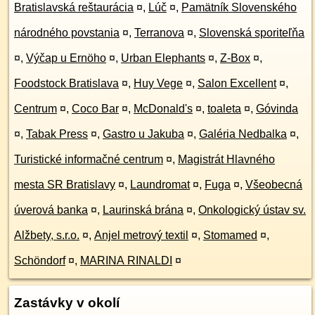
Bratislavská reštaurácia
¤
,
Lúč
¤
,
Pamätník Slovenského
národného povstania
¤
,
Terranova
¤
,
Slovenská sporiteľňa
¤
,
Výčap u Ernöho
¤
,
Urban Elephants
¤
,
Z-Box
¤
,
Foodstock Bratislava
¤
,
Huy Vege
¤
,
Salon Excellent
¤
,
Centrum
¤
,
Coco Bar
¤
,
McDonald's
¤
,
toaleta
¤
,
Góvinda
¤
,
Tabak Press
¤
,
Gastro u Jakuba
¤
,
Galéria Nedbalka
¤
,
Turistické informačné centrum
¤
,
Magistrát Hlavného
mesta SR Bratislavy
¤
,
Laundromat
¤
,
Fuga
¤
,
Všeobecná
úverová banka
¤
,
Laurinská brána
¤
,
Onkologický ústav sv.
Alžbety, s.r.o.
¤
,
Anjel metrový textil
¤
,
Stomamed
¤
,
Schöndorf
¤
,
MARINA RINALDI
¤
Zastávky v okolí