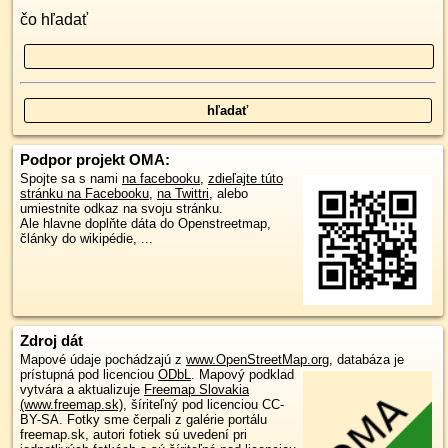
čo hľadať
Podpor projekt OMA:
Spojte sa s nami
na facebooku
,
zdieľajte túto
stránku na Facebooku
,
na Twittri
, alebo
umiestnite odkaz na svoju stránku.
Ale hlavne doplňte dáta do Openstreetmap,
články do wikipédie, ...
Zdroj dát
Mapové údaje pochádzajú z
www.OpenStreetMap.org
, databáza je
prístupná pod licenciou
ODbL
.
Mapový podklad
vytvára a aktualizuje
Freemap Slovakia
(www.freemap.sk)
, šíriteľný pod licenciou CC-
BY-SA. Fotky sme čerpali z galérie portálu
freemap.sk, autori fotiek sú uvedení pri