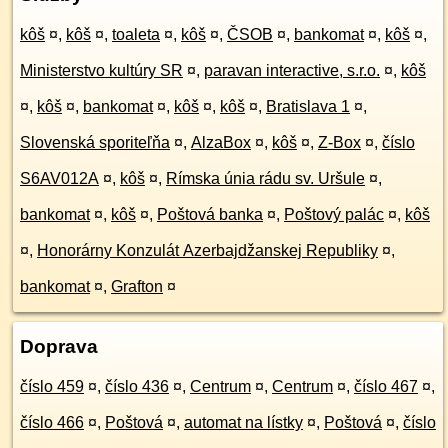
kôš
¤
,
kôš
¤
,
toaleta
¤
,
kôš
¤
,
ČSOB
¤
,
bankomat
¤
,
kôš
¤
,
Ministerstvo kultúry SR
¤
,
paravan interactive, s.r.o.
¤
,
kôš
¤
,
kôš
¤
,
bankomat
¤
,
kôš
¤
,
kôš
¤
,
Bratislava 1
¤
,
Slovenská sporiteľňa
¤
,
AlzaBox
¤
,
kôš
¤
,
Z-Box
¤
,
číslo
S6AV012A
¤
,
kôš
¤
,
Rímska únia rádu sv. Uršule
¤
,
bankomat
¤
,
kôš
¤
,
Poštová banka
¤
,
Poštový palác
¤
,
kôš
¤
,
Honorárny Konzulát Azerbajdžanskej Republiky
¤
,
bankomat
¤
,
Grafton
¤
Doprava
číslo 459
¤
,
číslo 436
¤
,
Centrum
¤
,
Centrum
¤
,
číslo 467
¤
,
číslo 466
¤
,
Poštová
¤
,
automat na lístky
¤
,
Poštová
¤
,
číslo