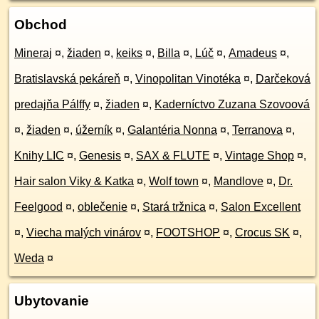
Obchod
Mineraj
¤
,
žiaden
¤
,
keiks
¤
,
Billa
¤
,
Lúč
¤
,
Amadeus
¤
,
Bratislavská pekáreň
¤
,
Vinopolitan Vinotéka
¤
,
Darčeková
predajňa Pálffy
¤
,
žiaden
¤
,
Kaderníctvo Zuzana Szovoová
¤
,
žiaden
¤
,
úžerník
¤
,
Galantéria Nonna
¤
,
Terranova
¤
,
Knihy LIC
¤
,
Genesis
¤
,
SAX & FLUTE
¤
,
Vintage Shop
¤
,
Hair salon Viky & Katka
¤
,
Wolf town
¤
,
Mandlove
¤
,
Dr.
Feelgood
¤
,
oblečenie
¤
,
Stará tržnica
¤
,
Salon Excellent
¤
,
Viecha malých vinárov
¤
,
FOOTSHOP
¤
,
Crocus SK
¤
,
Weda
¤
Ubytovanie