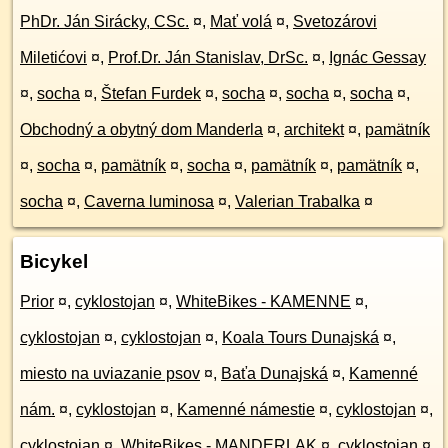
PhDr. Ján Sirácky, CSc.
¤
,
Mať volá
¤
,
Svetozárovi
Miletićovi
¤
,
Prof.Dr. Ján Stanislav, DrSc.
¤
,
Ignác Gessay
¤
,
socha
¤
,
Štefan Furdek
¤
,
socha
¤
,
socha
¤
,
socha
¤
,
Obchodný a obytný dom Manderla
¤
,
architekt
¤
,
pamätník
¤
,
socha
¤
,
pamätník
¤
,
socha
¤
,
pamätník
¤
,
pamätník
¤
,
socha
¤
,
Caverna luminosa
¤
,
Valerian Trabalka
¤
Bicykel
Prior
¤
,
cyklostojan
¤
,
WhiteBikes - KAMENNE
¤
,
cyklostojan
¤
,
cyklostojan
¤
,
Koala Tours Dunajská
¤
,
miesto na uviazanie psov
¤
,
Baťa Dunajská
¤
,
Kamenné
nám.
¤
,
cyklostojan
¤
,
Kamenné námestie
¤
,
cyklostojan
¤
,
cyklostojan
¤
,
WhiteBikes - MANDERLAK
¤
,
cyklostojan
¤
,