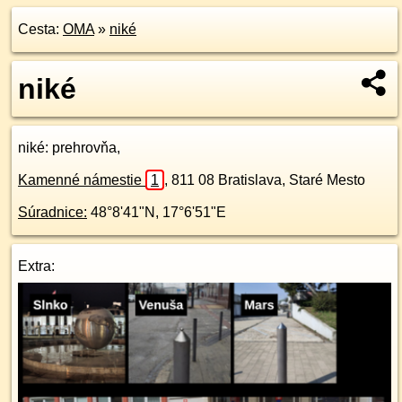
Cesta:
OMA
»
niké
niké
niké
: prehrovňa,
Kamenné námestie
1
,
811 08
Bratislava, Staré Mesto
Súradnice:
48°8'41"N
,
17°6'51"E
Extra: