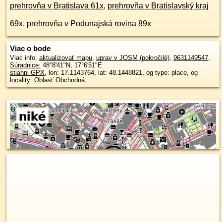
prehrovňa v Bratislava 61x
,
prehrovňa v Bratislavský kraj
69x
,
prehrovňa v Podunajská rovina 89x
Viac o bode
Viac info:
aktualizovať mapu
,
uprav v JOSM (pokročilé)
,
9631149547
,
Súradnice:
48°8'41"N
,
17°6'51"E
stiahni GPX
, lon: 17.1143764, lat: 48.1448821, og type: place, og
locality: Oblasť Obchodná,