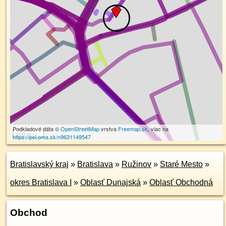
Podkladové dáta ©
OpenStreetMap
vrstva
Freemap.sk
, viac na
100 m
https://poi.oma.sk/n9631149547
Bratislavský kraj
»
Bratislava
»
Ružinov
»
Staré Mesto
»
okres Bratislava I
»
Oblasť Dunajská
»
Oblasť Obchodná
Obchod