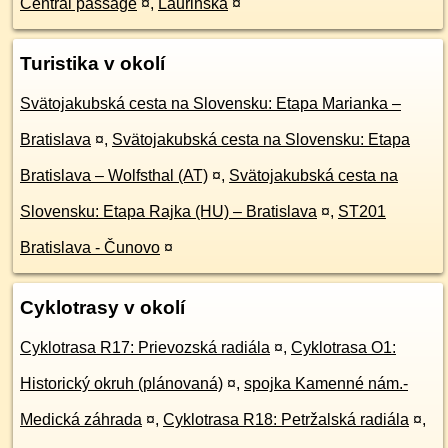
Central passage
¤
,
Laurinská
¤
Turistika v okolí
Svätojakubská cesta na Slovensku: Etapa Marianka –
Bratislava
¤
,
Svätojakubská cesta na Slovensku: Etapa
Bratislava – Wolfsthal (AT)
¤
,
Svätojakubská cesta na
Slovensku: Etapa Rajka (HU) – Bratislava
¤
,
ST201
Bratislava - Čunovo
¤
Cyklotrasy v okolí
Cyklotrasa R17: Prievozská radiála
¤
,
Cyklotrasa O1:
Historický okruh (plánovaná)
¤
,
spojka Kamenné nám.-
Medická záhrada
¤
,
Cyklotrasa R18: Petržalská radiála
¤
,