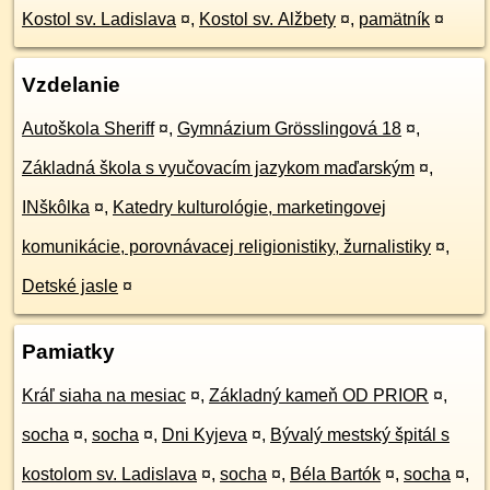
Kostol sv. Ladislava
¤
,
Kostol sv. Alžbety
¤
,
pamätník
¤
Vzdelanie
Autoškola Sheriff
¤
,
Gymnázium Grösslingová 18
¤
,
Základná škola s vyučovacím jazykom maďarským
¤
,
INškôlka
¤
,
Katedry kulturológie, marketingovej
komunikácie, porovnávacej religionistiky, žurnalistiky
¤
,
Detské jasle
¤
Pamiatky
Kráľ siaha na mesiac
¤
,
Základný kameň OD PRIOR
¤
,
socha
¤
,
socha
¤
,
Dni Kyjeva
¤
,
Bývalý mestský špitál s
kostolom sv. Ladislava
¤
,
socha
¤
,
Béla Bartók
¤
,
socha
¤
,