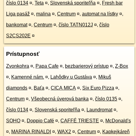
číslo 0134
¤
,
Teta
¤
,
Slovenská sporiteľňa
¤
,
Fresh bar
Liga pasáž
¤
,
malina
¤
,
Centrum
¤
,
automat na lístky
¤
,
bankomat
¤
,
Centrum
¤
,
číslo TATN012J
¤
,
číslo
S2CS202E
¤
Prístupnosť
Zvonkohra
¤
,
Papa Cafe
¤
,
bezbarierový prístup
¤
,
Z-Box
¤
,
Kamenné nám.
¤
,
Lahôdky u Gustáva
¤
,
Mikuš
diamonds
¤
,
Baťa
¤
,
CICA MICA
¤
,
Six Euro Pizza
¤
,
Centrum
¤
,
Všeobecná úverová banka
¤
,
číslo 0135
¤
,
číslo 0134
¤
,
Slovenská sporiteľňa
¤
,
Laundromat
¤
,
SOHO
¤
,
Doppio Café
¤
,
CAFFÉ TRIESTE
¤
,
McDonald's
¤
,
MARINA RINALDI
¤
,
WAX2
¤
,
Centrum
¤
,
Kapkejkáreň