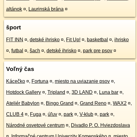
altánok
¤
,
Laurinská brána
¤
šport
FIT INN
¤
,
detské ihrisko
¤
,
Fit Up!
¤
,
basketbal
¤
,
ihrisko
¤
,
futbal
¤
,
šach
¤
,
detské ihrisko
¤
,
park pre psov
¤
Voľný čas
Kácečko
¤
,
Fortuna
¤
,
miesto na uviazanie psov
¤
,
Hotdock Gallery
¤
,
Tripland
¤
,
3D LAND
¤
,
Luna bar
¤
,
Ateliér Babylon
¤
,
Bingo Grand
¤
,
Grand Reno
¤
,
WAX2
¤
,
CLUB 4
¤
,
Fuga
¤
,
úľuv
¤
,
park
¤
,
V-klub
¤
,
park
¤
,
Národné osvetové centrum
¤
,
Divadlo P. O. Hviezdoslava
¤
,
Informačné centrum Univerzity Komenského
¤
,
miesto