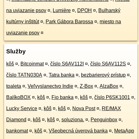
na uviazanie psov
¤
,
Lumière
¤
,
DPOH
¤
,
Bulharský
kultúrny inštitút
¤
,
Park Gábora Barossa
¤
,
miesto na
uviazanie psov
¤
Služby
kôš
¤
,
Bitcoinmat
¤
,
číslo S6AV112I
¤
,
číslo S6AV112S
¤
,
číslo TATN030A
¤
,
Tatra banka
¤
,
bezbarierový prístup
¤
,
toaleta
¤
,
Veľvyslanectvo Indie
¤
,
Z-Box
¤
,
AlzaBox
¤
,
BalíkoBOX
¤
,
kôš
¤
,
Fio banka
¤
,
kôš
¤
,
číslo P6SK1001
¤
,
Lucky Service
¤
,
kôš
¤
,
kôš
¤
,
Nova Post
¤
,
RE/MAX
Diamond
¤
,
kôš
¤
,
kôš
¤
,
soluziona.
¤
,
Penguinbox
¤
,
bankomat
¤
,
kôš
¤
,
Všeobecná úverová banka
¤
,
MetaApp