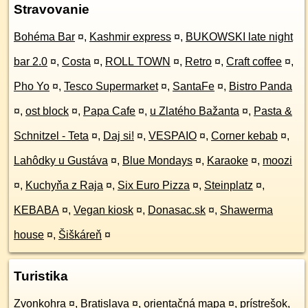
Stravovanie
Bohéma Bar
¤
,
Kashmir express
¤
,
BUKOWSKI late night
bar 2.0
¤
,
Costa
¤
,
ROLL TOWN
¤
,
Retro
¤
,
Craft coffee
¤
,
Pho Yo
¤
,
Tesco Supermarket
¤
,
SantaFe
¤
,
Bistro Panda
¤
,
ost block
¤
,
Papa Cafe
¤
,
u Zlatého Bažanta
¤
,
Pasta &
Schnitzel - Teta
¤
,
Daj si!
¤
,
VESPAIO
¤
,
Corner kebab
¤
,
Lahôdky u Gustáva
¤
,
Blue Mondays
¤
,
Karaoke
¤
,
moozi
¤
,
Kuchyňa z Raja
¤
,
Six Euro Pizza
¤
,
Steinplatz
¤
,
KEBABA
¤
,
Vegan kiosk
¤
,
Donasac.sk
¤
,
Shawerma
house
¤
,
Šiškáreň
¤
Turistika
Zvonkohra
¤
,
Bratislava
¤
,
orientačná mapa
¤
,
prístrešok,