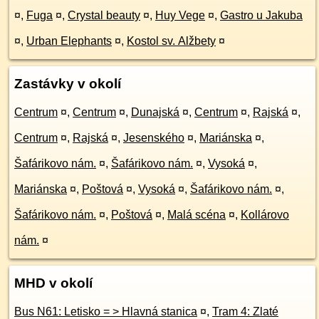
¤
,
Fuga
¤
,
Crystal beauty
¤
,
Huy Vege
¤
,
Gastro u Jakuba
¤
,
Urban Elephants
¤
,
Kostol sv. Alžbety
¤
Zastávky v okolí
Centrum
¤
,
Centrum
¤
,
Dunajská
¤
,
Centrum
¤
,
Rajská
¤
,
Centrum
¤
,
Rajská
¤
,
Jesenského
¤
,
Mariánska
¤
,
Šafárikovo nám.
¤
,
Šafárikovo nám.
¤
,
Vysoká
¤
,
Mariánska
¤
,
Poštová
¤
,
Vysoká
¤
,
Šafárikovo nám.
¤
,
Šafárikovo nám.
¤
,
Poštová
¤
,
Malá scéna
¤
,
Kollárovo
nám.
¤
MHD v okolí
Bus N61: Letisko = > Hlavná stanica
¤
,
Tram 4: Zlaté