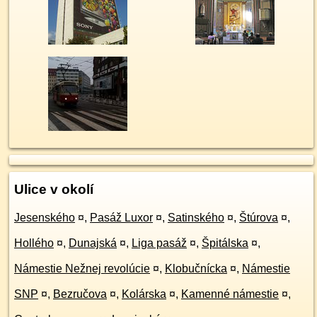
Ulice v okolí
Jesenského
¤
,
Pasáž Luxor
¤
,
Satinského
¤
,
Štúrova
¤
,
Hollého
¤
,
Dunajská
¤
,
Liga pasáž
¤
,
Špitálska
¤
,
Námestie Nežnej revolúcie
¤
,
Klobučnícka
¤
,
Námestie
SNP
¤
,
Bezručova
¤
,
Kolárska
¤
,
Kamenné námestie
¤
,