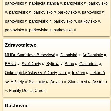
parkovisko
¤
,
nabíjacia stanica
¤
,
parkovisko
¤
,
parkovisko
¤
,
parkovisko
¤
,
parkovisko
¤
,
parkovisko
¤
,
parkovisko
¤
,
parkovisko
¤
,
parkovisko
¤
,
parkovisko
¤
,
parkovisko
¤
,
parkovisko
¤
,
parkovisko
¤
,
parkovisko
¤
Zdravotníctvo
MUDr. Stanislava Bírócziová
¤
,
Dunajská
¤
,
ArtDentistic
¤
,
BENU
¤
,
Sv. Alžbety
¤
,
Bylinka
¤
,
Benu
¤
,
Calendula
¤
,
Onkologický ústav sv. Alžbety, s.r.o.
¤
,
lekáreň
¤
,
Lekáreň
sv. Alžbety
¤
,
Sv. Lucie
¤
,
Amarth
¤
,
Stomamed
¤
,
Assiduo
¤
,
Family Dental Care
¤
Duchovno