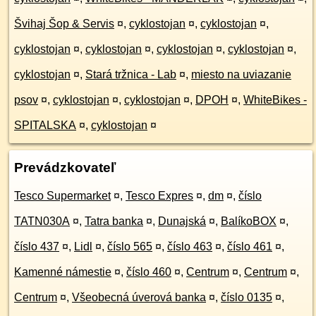
Švihaj Šop & Servis
¤
,
cyklostojan
¤
,
cyklostojan
¤
,
cyklostojan
¤
,
cyklostojan
¤
,
cyklostojan
¤
,
cyklostojan
¤
,
cyklostojan
¤
,
Stará tržnica - Lab
¤
,
miesto na uviazanie
psov
¤
,
cyklostojan
¤
,
cyklostojan
¤
,
DPOH
¤
,
WhiteBikes -
SPITALSKA
¤
,
cyklostojan
¤
Prevádzkovateľ
Tesco Supermarket
¤
,
Tesco Expres
¤
,
dm
¤
,
číslo
TATN030A
¤
,
Tatra banka
¤
,
Dunajská
¤
,
BalíkoBOX
¤
,
číslo 437
¤
,
Lidl
¤
,
číslo 565
¤
,
číslo 463
¤
,
číslo 461
¤
,
Kamenné námestie
¤
,
číslo 460
¤
,
Centrum
¤
,
Centrum
¤
,
Centrum
¤
,
Všeobecná úverová banka
¤
,
číslo 0135
¤
,