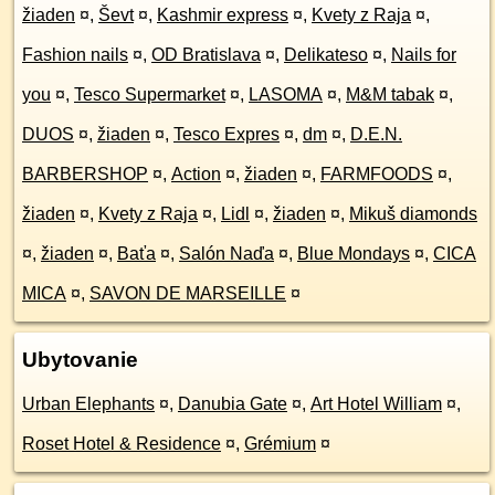
žiaden
¤
,
Ševt
¤
,
Kashmir express
¤
,
Kvety z Raja
¤
,
Fashion nails
¤
,
OD Bratislava
¤
,
Delikateso
¤
,
Nails for
you
¤
,
Tesco Supermarket
¤
,
LASOMA
¤
,
M&M tabak
¤
,
DUOS
¤
,
žiaden
¤
,
Tesco Expres
¤
,
dm
¤
,
D.E.N.
BARBERSHOP
¤
,
Action
¤
,
žiaden
¤
,
FARMFOODS
¤
,
žiaden
¤
,
Kvety z Raja
¤
,
Lidl
¤
,
žiaden
¤
,
Mikuš diamonds
¤
,
žiaden
¤
,
Baťa
¤
,
Salón Naďa
¤
,
Blue Mondays
¤
,
CICA
MICA
¤
,
SAVON DE MARSEILLE
¤
Ubytovanie
Urban Elephants
¤
,
Danubia Gate
¤
,
Art Hotel William
¤
,
Roset Hotel & Residence
¤
,
Grémium
¤