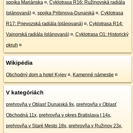
spojka Mariánska
¤
,
Cyklotrasa R16: Ružinovská radiála
(plánovaná)
¤
,
spojka Pribinova-Dunajská
¤
,
Cyklotrasa
R17: Prievozská radiála (plánovaná)
¤
,
Cyklotrasa R14:
Vajnorská radiála (plánovaná)
¤
,
Cyklotrasa O1: Historický
okruh
¤
Wikipédia
Obchodný dom a hotel Kyjev
¤
,
Kamenné námestie
¤
V kategóriách
prehrovňa v Oblasť Dunajská 9x
,
prehrovňa v Oblasť
Obchodná 11x
,
prehrovňa v okres Bratislava I 14x
,
prehrovňa v Staré Mesto 18x
,
prehrovňa v Ružinov 23x
,