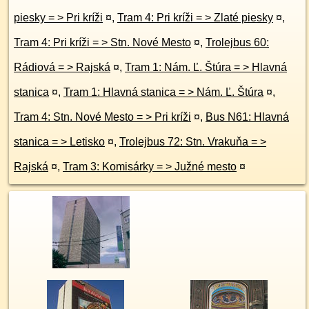
piesky = > Pri kríži
¤
,
Tram 4: Pri kríži = > Zlaté piesky
¤
,
Tram 4: Pri kríži = > Stn. Nové Mesto
¤
,
Trolejbus 60:
Rádiová = > Rajská
¤
,
Tram 1: Nám. Ľ. Štúra = > Hlavná
stanica
¤
,
Tram 1: Hlavná stanica = > Nám. Ľ. Štúra
¤
,
Tram 4: Stn. Nové Mesto = > Pri kríži
¤
,
Bus N61: Hlavná
stanica = > Letisko
¤
,
Trolejbus 72: Stn. Vrakuňa = >
Rajská
¤
,
Tram 3: Komisárky = > Južné mesto
¤