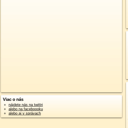
Viac o nás
nájdete nás na twittri
alebo na faceboooku
alebo aj v správach