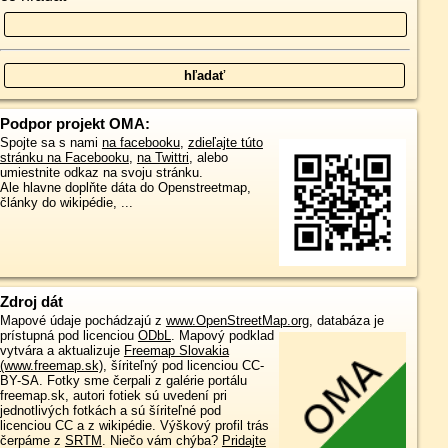
Podpor projekt OMA:
Spojte sa s nami
na facebooku
,
zdieľajte túto
stránku na Facebooku
,
na Twittri
, alebo
umiestnite odkaz na svoju stránku.
Ale hlavne doplňte dáta do Openstreetmap,
články do wikipédie, ...
Zdroj dát
Mapové údaje pochádzajú z
www.OpenStreetMap.org
, databáza je
prístupná pod licenciou
ODbL
.
Mapový podklad
vytvára a aktualizuje
Freemap Slovakia
(www.freemap.sk)
, šíriteľný pod licenciou CC-
BY-SA. Fotky sme čerpali z galérie portálu
freemap.sk, autori fotiek sú uvedení pri
jednotlivých fotkách a sú šíriteľné pod
licenciou CC a z wikipédie. Výškový profil trás
čerpáme z
SRTM
. Niečo vám chýba?
Pridajte