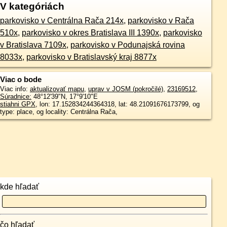
V kategóriách
parkovisko v Centrálna Rača 214x
,
parkovisko v Rača
510x
,
parkovisko v okres Bratislava III 1390x
,
parkovisko
v Bratislava 7109x
,
parkovisko v Podunajská rovina
8033x
,
parkovisko v Bratislavský kraj 8877x
Viac o bode
Viac info:
aktualizovať mapu
,
uprav v JOSM (pokročilé)
,
23169512
,
Súradnice:
48°12'39"N
,
17°9'10"E
stiahni GPX
, lon: 17.152834244364318, lat: 48.21091676173799, og
type: place, og locality: Centrálna Rača,
kde hľadať
čo hľadať