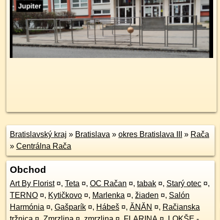
Bratislavský kraj
»
Bratislava
»
okres Bratislava III
»
Rača
»
Centrálna Rača
Obchod
Art By Florist
¤
,
Teta
¤
,
OC Račan
¤
,
tabak
¤
,
Starý otec
¤
,
TERNO
¤
,
Kytičkovo
¤
,
Marlenka
¤
,
žiaden
¤
,
Salón
Harmónia
¤
,
Gašparík
¤
,
Hábeš
¤
,
ĂNĂN
¤
,
Račianska
tržnica
¤
,
Zmrzlina
¤
,
zmrzlina
¤
,
FLARINA
¤
,
LOKŠE -