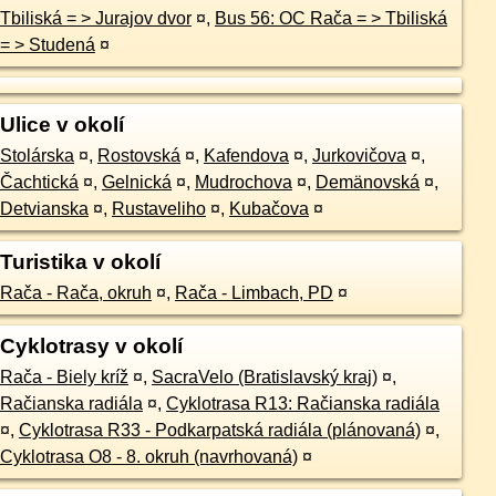
Tbiliská = > Jurajov dvor
¤
,
Bus 56: OC Rača = > Tbiliská
= > Studená
¤
Ulice v okolí
Stolárska
¤
,
Rostovská
¤
,
Kafendova
¤
,
Jurkovičova
¤
,
Čachtická
¤
,
Gelnická
¤
,
Mudrochova
¤
,
Demänovská
¤
,
Detvianska
¤
,
Rustaveliho
¤
,
Kubačova
¤
Turistika v okolí
Rača - Rača, okruh
¤
,
Rača - Limbach, PD
¤
Cyklotrasy v okolí
Rača - Biely kríž
¤
,
SacraVelo (Bratislavský kraj)
¤
,
Račianska radiála
¤
,
Cyklotrasa R13: Račianska radiála
¤
,
Cyklotrasa R33 - Podkarpatská radiála (plánovaná)
¤
,
Cyklotrasa O8 - 8. okruh (navrhovaná)
¤