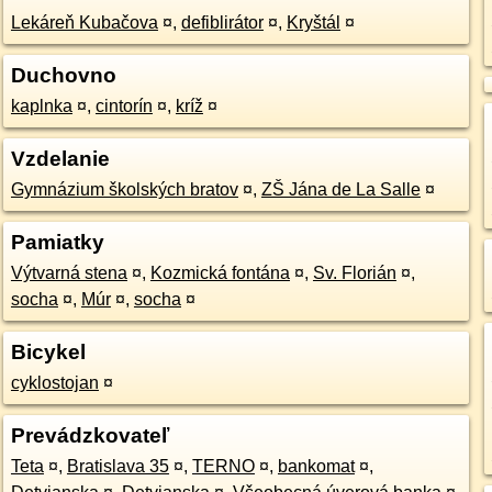
Lekáreň Kubačova
¤
,
defiblirátor
¤
,
Kryštál
¤
Duchovno
kaplnka
¤
,
cintorín
¤
,
kríž
¤
Vzdelanie
Gymnázium školských bratov
¤
,
ZŠ Jána de La Salle
¤
Pamiatky
Výtvarná stena
¤
,
Kozmická fontána
¤
,
Sv. Florián
¤
,
socha
¤
,
Múr
¤
,
socha
¤
Bicykel
cyklostojan
¤
Prevádzkovateľ
Teta
¤
,
Bratislava 35
¤
,
TERNO
¤
,
bankomat
¤
,