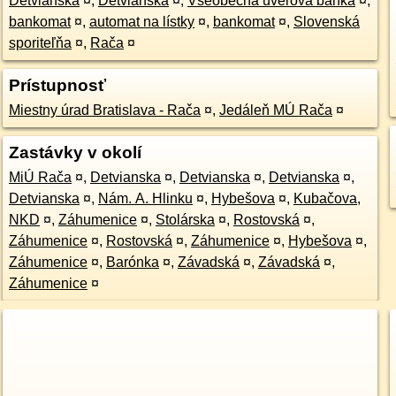
Detvianska
¤
,
Detvianska
¤
,
Všeobecná úverová banka
¤
,
bankomat
¤
,
automat na lístky
¤
,
bankomat
¤
,
Slovenská
sporiteľňa
¤
,
Rača
¤
Prístupnosť
Miestny úrad Bratislava - Rača
¤
,
Jedáleň MÚ Rača
¤
Zastávky v okolí
MiÚ Rača
¤
,
Detvianska
¤
,
Detvianska
¤
,
Detvianska
¤
,
Detvianska
¤
,
Nám. A. Hlinku
¤
,
Hybešova
¤
,
Kubačova,
NKD
¤
,
Záhumenice
¤
,
Stolárska
¤
,
Rostovská
¤
,
Záhumenice
¤
,
Rostovská
¤
,
Záhumenice
¤
,
Hybešova
¤
,
Záhumenice
¤
,
Barónka
¤
,
Závadská
¤
,
Závadská
¤
,
Záhumenice
¤