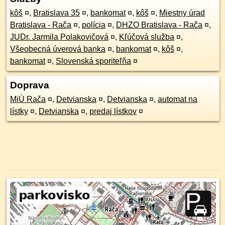
kôš
¤
,
Bratislava 35
¤
,
bankomat
¤
,
kôš
¤
,
Miestny úrad
Bratislava - Rača
¤
,
polícia
¤
,
DHZO Bratislava - Rača
¤
,
JUDr. Jarmila Polakovičová
¤
,
Kľúčová služba
¤
,
Všeobecná úverová banka
¤
,
bankomat
¤
,
kôš
¤
,
bankomat
¤
,
Slovenská sporiteľňa
¤
Doprava
MiÚ Rača
¤
,
Detvianska
¤
,
Detvianska
¤
,
automat na
lístky
¤
,
Detvianska
¤
,
predaj lístkov
¤