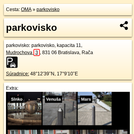
Cesta:
OMA
»
parkovisko
parkovisko
parkovisko
: parkovisko, kapacita 11,
Mudrochova
3
,
831 06
Bratislava, Rača
Súradnice:
48°12'39"N
,
17°9'10"E
Extra: