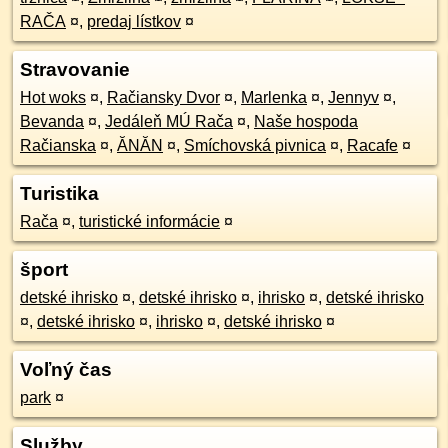
RAČA
¤
,
predaj lístkov
¤
Stravovanie
Hot woks
¤
,
Račiansky Dvor
¤
,
Marlenka
¤
,
Jennyv
¤
,
Bevanda
¤
,
Jedáleň MÚ Rača
¤
,
Naše hospoda
Račianska
¤
,
ĂNĂN
¤
,
Smíchovská pivnica
¤
,
Racafe
¤
Turistika
Rača
¤
,
turistické informácie
¤
šport
detské ihrisko
¤
,
detské ihrisko
¤
,
ihrisko
¤
,
detské ihrisko
¤
,
detské ihrisko
¤
,
ihrisko
¤
,
detské ihrisko
¤
Voľný čas
park
¤
Služby