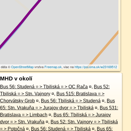
 dáta ©
OpenStreetMap
vrstva
Freemap.sk
, viac na
https://poi.oma.sk/w23169512
MHD v okolí
Bus 56: Studená = > Tbiliská = > OC Rača
¤
,
Bus 52:
Tbiliská = > Stn. Vajnory
¤
,
Bus 515: Bratislava = >
Chorvátsky Grob
¤
,
Bus 56: Tbiliská = > Studená
¤
,
Bus
65: Stn. Vrakuňa = > Jurajov dvor = > Tbiliská
¤
,
Bus 531:
Bratislava = > Limbach
¤
,
Bus 65: Tbiliská = > Jurajov
dvor = > Stn. Vrakuňa
¤
,
Bus 52: Stn. Vajnory = > Tbiliská
= > Potočná
¤
,
Bus 56: Studená = > Tbiliská
¤
,
Bus 65: