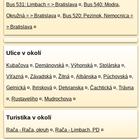
Bus 531: Limbach = > Bratislava
¤
,
Bus 540: Modra,
Okružná = > Bratislava
¤
,
Bus 520: Pezinok, Nemocnica =
> Bratislava
¤
Ulice v okolí
Kubačova
¤
,
Demänovská
¤
,
Výhonská
¤
,
Stolárska
¤
,
Víťazná
¤
,
Závadská
¤
,
Žitná
¤
,
Albánska
¤
,
Púchovská
¤
,
Gelnická
¤
,
Ihrisková
¤
,
Detvianska
¤
,
Čachtická
¤
,
Trávna
¤
,
Rustaveliho
¤
,
Mudrochova
¤
Turistika v okolí
Rača - Rača, okruh
¤
,
Rača - Limbach, PD
¤