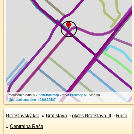
Podkladové dáta ©
OpenStreetMap
vrstva
Freemap.sk
, viac na
100 m
https://poi.oma.sk/n11530672507
Bratislavský kraj
»
Bratislava
»
okres Bratislava III
»
Rača
»
Centrálna Rača