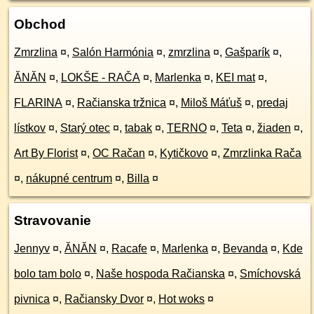
Obchod
Zmrzlina
¤
,
Salón Harmónia
¤
,
zmrzlina
¤
,
Gašparík
¤
,
ĂNĂN
¤
,
LOKŠE - RAČA
¤
,
Marlenka
¤
,
KEI mat
¤
,
FLARINA
¤
,
Račianska tržnica
¤
,
Miloš Máťuš
¤
,
predaj
lístkov
¤
,
Starý otec
¤
,
tabak
¤
,
TERNO
¤
,
Teta
¤
,
žiaden
¤
,
Art By Florist
¤
,
OC Račan
¤
,
Kytičkovo
¤
,
Zmrzlinka Rača
¤
,
nákupné centrum
¤
,
Billa
¤
Stravovanie
Jennyv
¤
,
ĂNĂN
¤
,
Racafe
¤
,
Marlenka
¤
,
Bevanda
¤
,
Kde
bolo tam bolo
¤
,
Naše hospoda Račianska
¤
,
Smíchovská
pivnica
¤
,
Račiansky Dvor
¤
,
Hot woks
¤