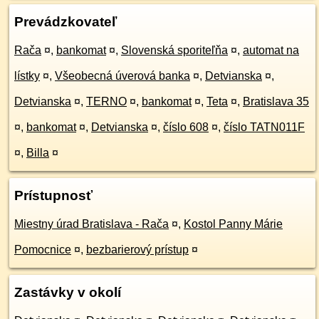
Prevádzkovateľ
Rača
¤
,
bankomat
¤
,
Slovenská sporiteľňa
¤
,
automat na
lístky
¤
,
Všeobecná úverová banka
¤
,
Detvianska
¤
,
Detvianska
¤
,
TERNO
¤
,
bankomat
¤
,
Teta
¤
,
Bratislava 35
¤
,
bankomat
¤
,
Detvianska
¤
,
číslo 608
¤
,
číslo TATN011F
¤
,
Billa
¤
Prístupnosť
Miestny úrad Bratislava - Rača
¤
,
Kostol Panny Márie
Pomocnice
¤
,
bezbarierový prístup
¤
Zastávky v okolí