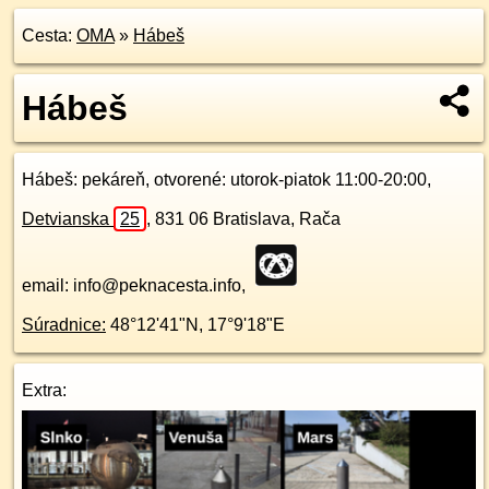
Cesta:
OMA
»
Hábeš
Hábeš
Hábeš
: pekáreň, otvorené: utorok-piatok 11:00-20:00,
Detvianska
25
,
831 06
Bratislava, Rača
email: info@peknacesta.info,
Súradnice:
48°12'41"N
,
17°9'18"E
Extra: