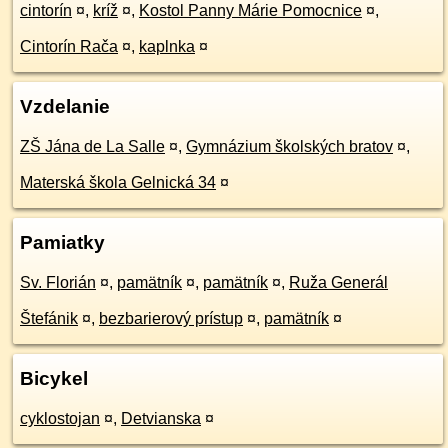
cintorín
¤
,
kríž
¤
,
Kostol Panny Márie Pomocnice
¤
,
Cintorín Rača
¤
,
kaplnka
¤
Vzdelanie
ZŠ Jána de La Salle
¤
,
Gymnázium školských bratov
¤
,
Materská škola Gelnická 34
¤
Pamiatky
Sv. Florián
¤
,
pamätník
¤
,
pamätník
¤
,
Ruža Generál
Štefánik
¤
,
bezbarierový prístup
¤
,
pamätník
¤
Bicykel
cyklostojan
¤
,
Detvianska
¤