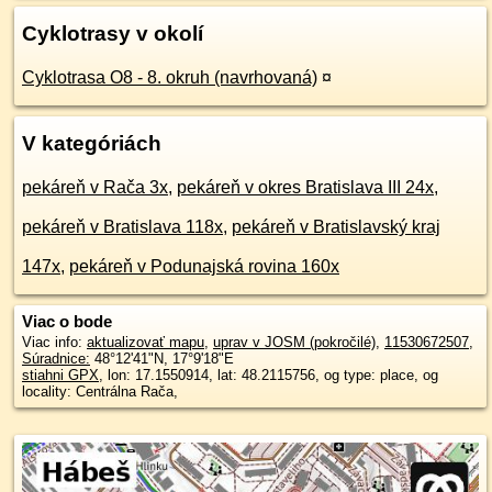
Cyklotrasy v okolí
Cyklotrasa O8 - 8. okruh (navrhovaná)
¤
V kategóriách
pekáreň v Rača 3x
,
pekáreň v okres Bratislava III 24x
,
pekáreň v Bratislava 118x
,
pekáreň v Bratislavský kraj
147x
,
pekáreň v Podunajská rovina 160x
Viac o bode
Viac info:
aktualizovať mapu
,
uprav v JOSM (pokročilé)
,
11530672507
,
Súradnice:
48°12'41"N
,
17°9'18"E
stiahni GPX
, lon: 17.1550914, lat: 48.2115756, og type: place, og
locality: Centrálna Rača,