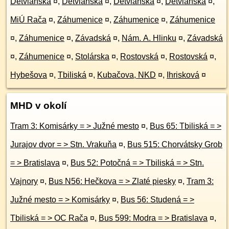
Detvianska
¤
,
Detvianska
¤
,
Detvianska
¤
,
Detvianska
¤
,
MiÚ Rača
¤
,
Záhumenice
¤
,
Záhumenice
¤
,
Záhumenice
¤
,
Záhumenice
¤
,
Závadská
¤
,
Nám. A. Hlinku
¤
,
Závadská
¤
,
Záhumenice
¤
,
Stolárska
¤
,
Rostovská
¤
,
Rostovská
¤
,
Hybešova
¤
,
Tbiliská
¤
,
Kubačova, NKD
¤
,
Ihrisková
¤
MHD v okolí
Tram 3: Komisárky = > Južné mesto
¤
,
Bus 65: Tbiliská = >
Jurajov dvor = > Stn. Vrakuňa
¤
,
Bus 515: Chorvátsky Grob
= > Bratislava
¤
,
Bus 52: Potočná = > Tbiliská = > Stn.
Vajnory
¤
,
Bus N56: Hečkova = > Zlaté piesky
¤
,
Tram 3:
Južné mesto = > Komisárky
¤
,
Bus 56: Studená = >
Tbiliská = > OC Rača
¤
,
Bus 599: Modra = > Bratislava
¤
,