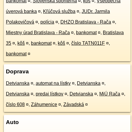
bankomat
¤
,
Slovenská sporiteľňa
¤
,
kôš
¤
,
Všeobecná
úverová banka
¤
,
Kľúčová služba
¤
,
JUDr. Jarmila
Polakovičová
¤
,
polícia
¤
,
DHZO Bratislava - Rača
¤
,
Miestny úrad Bratislava - Rača
¤
,
bankomat
¤
,
Bratislava
35
¤
,
kôš
¤
,
bankomat
¤
,
kôš
¤
,
číslo TATN011F
¤
,
bankomat
¤
Doprava
Detvianska
¤
,
automat na lístky
¤
,
Detvianska
¤
,
Detvianska
¤
,
predaj lístkov
¤
,
Detvianska
¤
,
MiÚ Rača
¤
,
číslo 608
¤
,
Záhumenice
¤
,
Závadská
¤
Auto