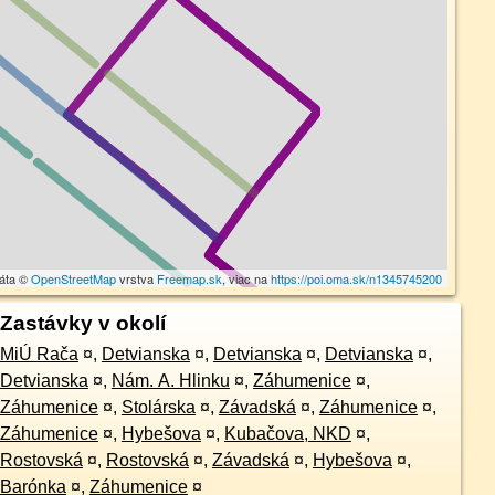
dáta ©
OpenStreetMap
vrstva
Freemap.sk
, viac na
https://poi.oma.sk/n1345745200
Zastávky v okolí
MiÚ Rača
¤
,
Detvianska
¤
,
Detvianska
¤
,
Detvianska
¤
,
Detvianska
¤
,
Nám. A. Hlinku
¤
,
Záhumenice
¤
,
Záhumenice
¤
,
Stolárska
¤
,
Závadská
¤
,
Záhumenice
¤
,
Záhumenice
¤
,
Hybešova
¤
,
Kubačova, NKD
¤
,
Rostovská
¤
,
Rostovská
¤
,
Závadská
¤
,
Hybešova
¤
,
Barónka
¤
,
Záhumenice
¤