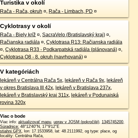
Turistika v okolí
Rača - Rača, okruh
¤
,
Rača - Limbach, PD
¤
Cyklotrasy v okolí
Rača - Biely kríž
¤
,
SacraVelo (Bratislavský kraj)
¤
,
Račianska radiála
¤
,
Cyklotrasa R13: Račianska radiála
¤
,
Cyklotrasa R33 - Podkarpatská radiála (plánovaná)
¤
,
Cyklotrasa O8 - 8. okruh (navrhovaná)
¤
V kategóriách
lekáreň v Centrálna Rača 5x
,
lekáreň v Rača 9x
,
lekáreň
v okres Bratislava III 42x
,
lekáreň v Bratislava 237x
,
lekáreň v Bratislavský kraj 311x
,
lekáreň v Podunajská
rovina 320x
Viac o bode
Viac info:
aktualizovať mapu
,
uprav v JOSM (pokročilé)
,
1345745200
,
Súradnice:
48°12'40"N
,
17°9'12"E
stiahni GPX
, lon: 17.1533958, lat: 48.2111992, og type: place, og
locality: Centrálna Rača,