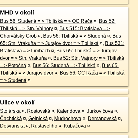
MHD v okolí
Bus 56: Studená = > Tbiliská = > OC Rača
¤
,
Bus 52:
Tbiliská = > Stn. Vajnory
¤
,
Bus 515: Bratislava = >
Chorvátsky Grob
¤
,
Bus 56: Tbiliská = > Studená
¤
,
Bus
65: Stn. Vrakuňa = > Jurajov dvor = > Tbiliská
¤
,
Bus 531:
Bratislava = > Limbach
¤
,
Bus 65: Tbiliská = > Jurajov
dvor = > Stn. Vrakuňa
¤
,
Bus 52: Stn. Vajnory = > Tbiliská
= > Potočná
¤
,
Bus 56: Studená = > Tbiliská
¤
,
Bus 65:
Tbiliská = > Jurajov dvor
¤
,
Bus 56: OC Rača = > Tbiliská
= > Studená
¤
Ulice v okolí
Stolárska
¤
,
Rostovská
¤
,
Kafendova
¤
,
Jurkovičova
¤
,
Čachtická
¤
,
Gelnická
¤
,
Mudrochova
¤
,
Demänovská
¤
,
Detvianska
¤
,
Rustaveliho
¤
,
Kubačova
¤