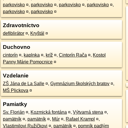
parkovisko
¤
,
parkovisko
¤
,
parkovisko
¤
,
parkovisko
¤
,
parkovisko
¤
,
parkovisko
¤
Zdravotníctvo
defiblirátor
¤
,
Kryštál
¤
Duchovno
cintorín
¤
,
kaplnka
¤
,
kríž
¤
,
Cintorín Rača
¤
,
Kostol
Panny Márie Pomocnice
¤
Vzdelanie
ZŠ Jána de La Salle
¤
,
Gymnázium školských bratov
¤
,
MŠ Plickova
¤
Pamiatky
Sv. Florián
¤
,
Kozmická fontána
¤
,
Výtvarná stena
¤
,
pamätník
¤
,
pamätník
¤
,
Múr
¤
,
Rafael Krampl
¤
,
Vlastimilovi Ružičkovi
¤
,
pamätník
¤
,
pomník padlým