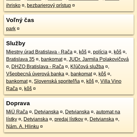
ihrisko
¤
,
bezbarierový prístup
¤
Voľný čas
park
¤
Služby
Miestny úrad Bratislava - Rača
¤
,
kôš
¤
,
polícia
¤
,
kôš
¤
,
Bratislava 35
¤
,
bankomat
¤
,
JUDr. Jarmila Polakovičová
¤
,
DHZO Bratislava - Rača
¤
,
Kľúčová služba
¤
,
Všeobecná úverová banka
¤
,
bankomat
¤
,
kôš
¤
,
bankomat
¤
,
Slovenská sporiteľňa
¤
,
kôš
¤
,
Villa Vino
Rača
¤
,
kôš
¤
Doprava
MiÚ Rača
¤
,
Detvianska
¤
,
Detvianska
¤
,
automat na
lístky
¤
,
Detvianska
¤
,
predaj lístkov
¤
,
Detvianska
¤
,
Nám. A. Hlinku
¤