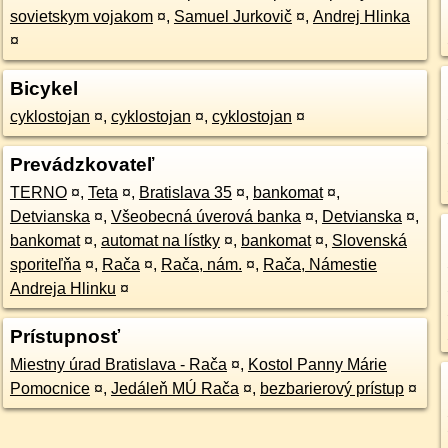
sovietskym vojakom
¤
,
Samuel Jurkovič
¤
,
Andrej Hlinka
¤
Bicykel
cyklostojan
¤
,
cyklostojan
¤
,
cyklostojan
¤
Prevádzkovateľ
TERNO
¤
,
Teta
¤
,
Bratislava 35
¤
,
bankomat
¤
,
Detvianska
¤
,
Všeobecná úverová banka
¤
,
Detvianska
¤
,
bankomat
¤
,
automat na lístky
¤
,
bankomat
¤
,
Slovenská
sporiteľňa
¤
,
Rača
¤
,
Rača, nám.
¤
,
Rača, Námestie
Andreja Hlinku
¤
Prístupnosť
Miestny úrad Bratislava - Rača
¤
,
Kostol Panny Márie
Pomocnice
¤
,
Jedáleň MÚ Rača
¤
,
bezbarierový prístup
¤