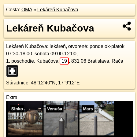
Cesta:
OMA
»
Lekáreň Kubačova
Lekáreň Kubačova
Lekáreň Kubačova
: lekáreň, otvorené: pondelok-piatok
07:30-18:00, sobota 09:00-12:00,
1. poschodie
,
Kubačova
19
,
831 06
Bratislava, Rača
Súradnice:
48°12'40"N
,
17°9'12"E
Extra: