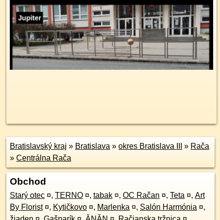
Bratislavský kraj
»
Bratislava
»
okres Bratislava III
»
Rača
»
Centrálna Rača
Obchod
Starý otec
¤
,
TERNO
¤
,
tabak
¤
,
OC Račan
¤
,
Teta
¤
,
Art
By Florist
¤
,
Kytičkovo
¤
,
Marlenka
¤
,
Salón Harmónia
¤
,
žiaden
¤
,
Gašparík
¤
,
ĂNĂN
¤
,
Račianska tržnica
¤
,