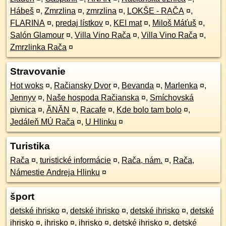
Hábeš
¤
,
Zmrzlina
¤
,
zmrzlina
¤
,
LOKŠE - RAČA
¤
,
FLARINA
¤
,
predaj lístkov
¤
,
KEI mat
¤
,
Miloš Máťuš
¤
,
Salón Glamour
¤
,
Villa Vino Rača
¤
,
Villa Vino Rača
¤
,
Zmrzlinka Rača
¤
Stravovanie
Hot woks
¤
,
Račiansky Dvor
¤
,
Bevanda
¤
,
Marlenka
¤
,
Jennyv
¤
,
Naše hospoda Račianska
¤
,
Smíchovská
pivnica
¤
,
ĂNĂN
¤
,
Racafe
¤
,
Kde bolo tam bolo
¤
,
Jedáleň MÚ Rača
¤
,
U Hlinku
¤
Turistika
Rača
¤
,
turistické informácie
¤
,
Rača, nám.
¤
,
Rača,
Námestie Andreja Hlinku
¤
šport
detské ihrisko
¤
,
detské ihrisko
¤
,
detské ihrisko
¤
,
detské
ihrisko
¤
,
ihrisko
¤
,
ihrisko
¤
,
detské ihrisko
¤
,
detské