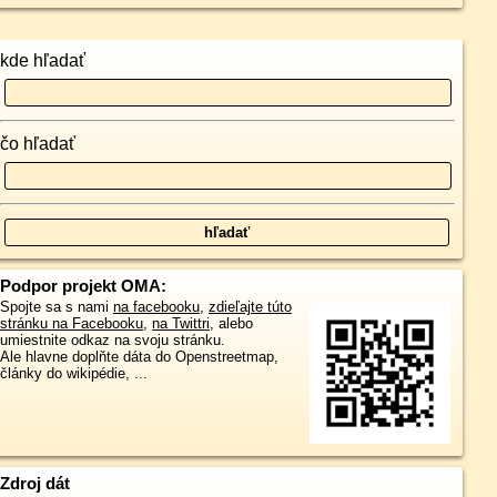
kde hľadať
čo hľadať
Podpor projekt OMA:
Spojte sa s nami
na facebooku
,
zdieľajte túto
stránku na Facebooku
,
na Twittri
, alebo
umiestnite odkaz na svoju stránku.
Ale hlavne doplňte dáta do Openstreetmap,
články do wikipédie, ...
Zdroj dát