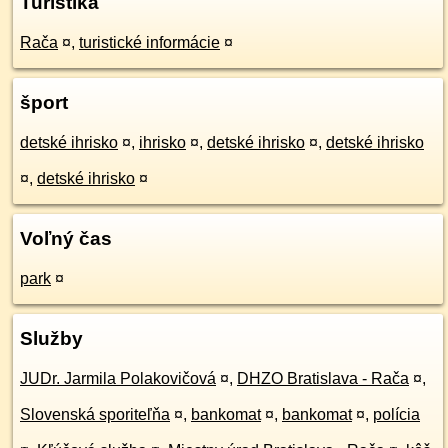
Turistika
Rača
¤
,
turistické informácie
¤
šport
detské ihrisko
¤
,
ihrisko
¤
,
detské ihrisko
¤
,
detské ihrisko
¤
,
detské ihrisko
¤
Voľný čas
park
¤
Služby
JUDr. Jarmila Polakovičová
¤
,
DHZO Bratislava - Rača
¤
,
Slovenská sporiteľňa
¤
,
bankomat
¤
,
bankomat
¤
,
polícia