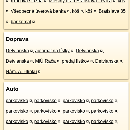
¤
,
Kľúčová služba
¤
,
Miestny úrad Bratislava - Rača
¤
,
kôš
¤
,
Všeobecná úverová banka
¤
,
kôš
¤
,
kôš
¤
,
Bratislava 35
¤
,
bankomat
¤
Doprava
Detvianska
¤
,
automat na lístky
¤
,
Detvianska
¤
,
Detvianska
¤
,
MiÚ Rača
¤
,
predaj lístkov
¤
,
Detvianska
¤
,
Nám. A. Hlinku
¤
Auto
parkovisko
¤
,
parkovisko
¤
,
parkovisko
¤
,
parkovisko
¤
,
parkovisko
¤
,
parkovisko
¤
,
parkovisko
¤
,
parkovisko
¤
,
parkovisko
¤
,
parkovisko
¤
,
parkovisko
¤
,
parkovisko
¤
,