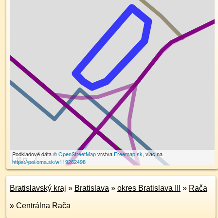
Podkladové dáta ©
OpenStreetMap
vrstva
Freemap.sk
, viac na
10 m
https://poi.oma.sk/w119262498
Bratislavský kraj
»
Bratislava
»
okres Bratislava III
»
Rača
»
Centrálna Rača