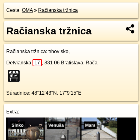
Cesta:
OMA
»
Račianska tržnica
Račianska tržnica
Račianska tržnica
: trhovisko,
Detvianska
17
,
831 06
Bratislava, Rača
Súradnice:
48°12'43"N
,
17°9'15"E
Extra: