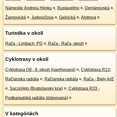
Námestie Andreja Hlinku
¤
,
Rustaveliho
¤
,
Demänovská
¤
,
Žarnovická
¤
,
Jurkovičova
¤
,
Gelnická
¤
,
Alstrova
¤
Turistika v okolí
Rača - Limbach, PD
¤
,
Rača - Rača, okruh
¤
Cyklotrasy v okolí
Cyklotrasa O8 - 8. okruh (navrhovaná)
¤
,
Cyklotrasa R13:
Račianska radiála
¤
,
Račianska radiála
¤
,
Rača - Biely kríž
¤
,
SacraVelo (Bratislavský kraj)
¤
,
Cyklotrasa R33 -
Podkarpatská radiála (plánovaná)
¤
V kategóriách