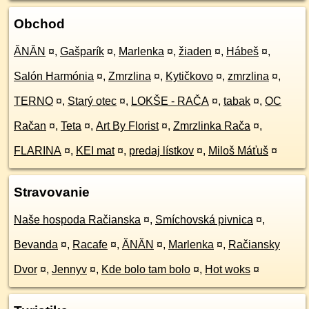
Obchod
ĂNĂN
¤
,
Gašparík
¤
,
Marlenka
¤
,
žiaden
¤
,
Hábeš
¤
,
Salón Harmónia
¤
,
Zmrzlina
¤
,
Kytičkovo
¤
,
zmrzlina
¤
,
TERNO
¤
,
Starý otec
¤
,
LOKŠE - RAČA
¤
,
tabak
¤
,
OC
Račan
¤
,
Teta
¤
,
Art By Florist
¤
,
Zmrzlinka Rača
¤
,
FLARINA
¤
,
KEI mat
¤
,
predaj lístkov
¤
,
Miloš Máťuš
¤
Stravovanie
Naše hospoda Račianska
¤
,
Smíchovská pivnica
¤
,
Bevanda
¤
,
Racafe
¤
,
ĂNĂN
¤
,
Marlenka
¤
,
Račiansky
Dvor
¤
,
Jennyv
¤
,
Kde bolo tam bolo
¤
,
Hot woks
¤