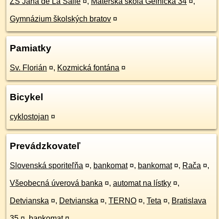
ZŠ Jána de La Salle
¤
,
Materská škola Gelnická 34
¤
,
Gymnázium školských bratov
¤
Pamiatky
Sv. Florián
¤
,
Kozmická fontána
¤
Bicykel
cyklostojan
¤
Prevádzkovateľ
Slovenská sporiteľňa
¤
,
bankomat
¤
,
bankomat
¤
,
Rača
¤
,
Všeobecná úverová banka
¤
,
automat na lístky
¤
,
Detvianska
¤
,
Detvianska
¤
,
TERNO
¤
,
Teta
¤
,
Bratislava
35
¤
,
bankomat
¤