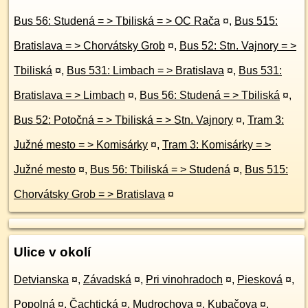
Bus 56: Studená = > Tbiliská = > OC Rača
¤
,
Bus 515:
Bratislava = > Chorvátsky Grob
¤
,
Bus 52: Stn. Vajnory = >
Tbiliská
¤
,
Bus 531: Limbach = > Bratislava
¤
,
Bus 531:
Bratislava = > Limbach
¤
,
Bus 56: Studená = > Tbiliská
¤
,
Bus 52: Potočná = > Tbiliská = > Stn. Vajnory
¤
,
Tram 3:
Južné mesto = > Komisárky
¤
,
Tram 3: Komisárky = >
Južné mesto
¤
,
Bus 56: Tbiliská = > Studená
¤
,
Bus 515:
Chorvátsky Grob = > Bratislava
¤
Ulice v okolí
Detvianska
¤
,
Závadská
¤
,
Pri vinohradoch
¤
,
Piesková
¤
,
Popolná
¤
,
Čachtická
¤
,
Mudrochova
¤
,
Kubačova
¤
,