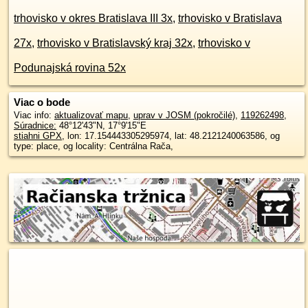
trhovisko v okres Bratislava III 3x
,
trhovisko v Bratislava
27x
,
trhovisko v Bratislavský kraj 32x
,
trhovisko v
Podunajská rovina 52x
Viac o bode
Viac info:
aktualizovať mapu
,
uprav v JOSM (pokročilé)
,
119262498
,
Súradnice:
48°12'43"N
,
17°9'15"E
stiahni GPX
, lon: 17.154443305295974, lat: 48.2121240063586, og
type: place, og locality: Centrálna Rača,