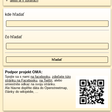
alebo aj v správach
kde hľadať
čo hľadať
Podpor projekt OMA:
Spojte sa s nami
na facebooku
,
zdieľajte túto
stránku na Facebooku
,
na Twittri
, alebo
umiestnite odkaz na svoju stránku.
Ale hlavne doplňte dáta do Openstreetmap,
články do wikipédie, ...