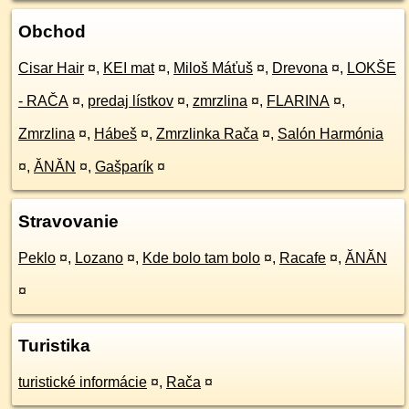
Obchod
Cisar Hair
¤
,
KEI mat
¤
,
Miloš Máťuš
¤
,
Drevona
¤
,
LOKŠE
- RAČA
¤
,
predaj lístkov
¤
,
zmrzlina
¤
,
FLARINA
¤
,
Zmrzlina
¤
,
Hábeš
¤
,
Zmrzlinka Rača
¤
,
Salón Harmónia
¤
,
ĂNĂN
¤
,
Gašparík
¤
Stravovanie
Peklo
¤
,
Lozano
¤
,
Kde bolo tam bolo
¤
,
Racafe
¤
,
ĂNĂN
¤
Turistika
turistické informácie
¤
,
Rača
¤