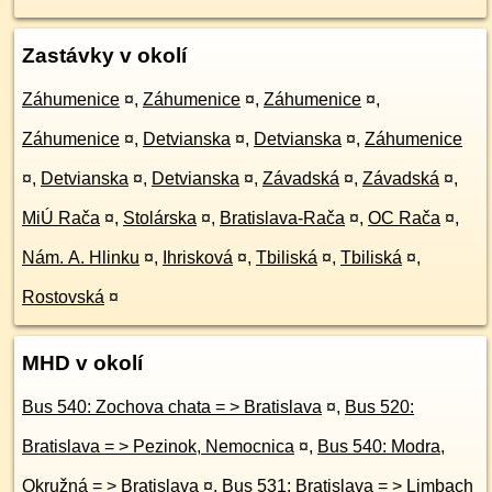
Zastávky v okolí
Záhumenice
¤
,
Záhumenice
¤
,
Záhumenice
¤
,
Záhumenice
¤
,
Detvianska
¤
,
Detvianska
¤
,
Záhumenice
¤
,
Detvianska
¤
,
Detvianska
¤
,
Závadská
¤
,
Závadská
¤
,
MiÚ Rača
¤
,
Stolárska
¤
,
Bratislava-Rača
¤
,
OC Rača
¤
,
Nám. A. Hlinku
¤
,
Ihrisková
¤
,
Tbiliská
¤
,
Tbiliská
¤
,
Rostovská
¤
MHD v okolí
Bus 540: Zochova chata = > Bratislava
¤
,
Bus 520:
Bratislava = > Pezinok, Nemocnica
¤
,
Bus 540: Modra,
Okružná = > Bratislava
¤
,
Bus 531: Bratislava = > Limbach