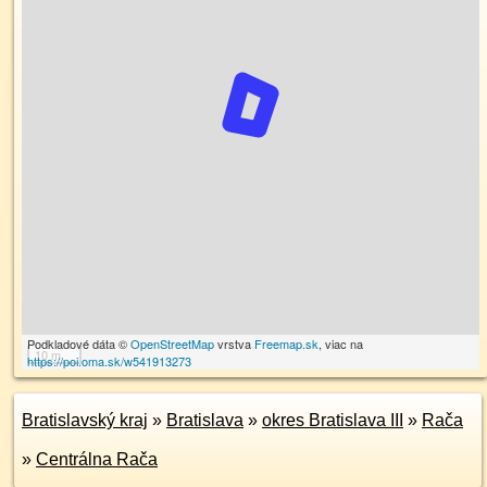
Podkladové dáta ©
OpenStreetMap
vrstva
Freemap.sk
, viac na
10 m
https://poi.oma.sk/w541913273
Bratislavský kraj
»
Bratislava
»
okres Bratislava III
»
Rača
»
Centrálna Rača