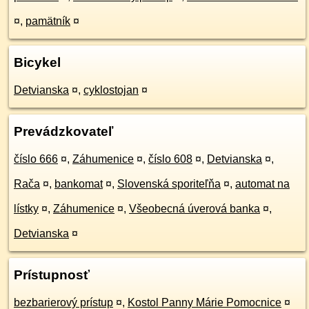
¤
,
pamätník
¤
Bicykel
Detvianska
¤
,
cyklostojan
¤
Prevádzkovateľ
číslo 666
¤
,
Záhumenice
¤
,
číslo 608
¤
,
Detvianska
¤
,
Rača
¤
,
bankomat
¤
,
Slovenská sporiteľňa
¤
,
automat na
lístky
¤
,
Záhumenice
¤
,
Všeobecná úverová banka
¤
,
Detvianska
¤
Prístupnosť
bezbarierový prístup
¤
,
Kostol Panny Márie Pomocnice
¤