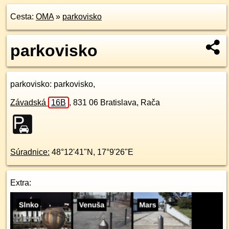
Cesta:
OMA
»
parkovisko
parkovisko
parkovisko
: parkovisko,
Závadská
16B
,
831 06
Bratislava, Rača
Súradnice:
48°12'41"N
,
17°9'26"E
Extra: