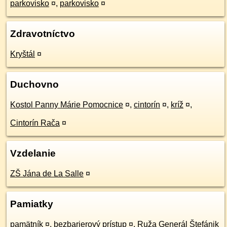
parkovisko
¤
,
parkovisko
¤
Zdravotníctvo
Kryštál
¤
Duchovno
Kostol Panny Márie Pomocnice
¤
,
cintorín
¤
,
kríž
¤
,
Cintorín Rača
¤
Vzdelanie
ZŠ Jána de La Salle
¤
Pamiatky
pamätník
¤
,
bezbarierový prístup
¤
,
Ruža Generál Štefánik