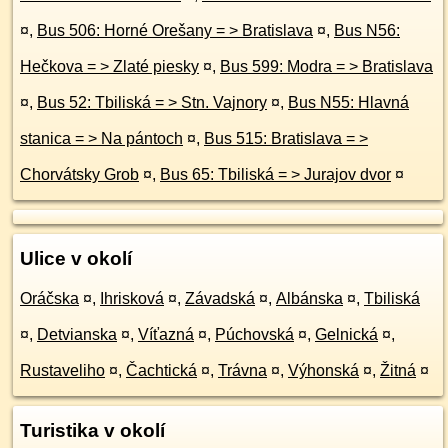
¤
,
Bus 506: Horné Orešany = > Bratislava
¤
,
Bus N56:
Hečkova = > Zlaté piesky
¤
,
Bus 599: Modra = > Bratislava
¤
,
Bus 52: Tbiliská = > Stn. Vajnory
¤
,
Bus N55: Hlavná
stanica = > Na pántoch
¤
,
Bus 515: Bratislava = >
Chorvátsky Grob
¤
,
Bus 65: Tbiliská = > Jurajov dvor
¤
Ulice v okolí
Oráčska
¤
,
Ihrisková
¤
,
Závadská
¤
,
Albánska
¤
,
Tbiliská
¤
,
Detvianska
¤
,
Víťazná
¤
,
Púchovská
¤
,
Gelnická
¤
,
Rustaveliho
¤
,
Čachtická
¤
,
Trávna
¤
,
Výhonská
¤
,
Žitná
¤
Turistika v okolí