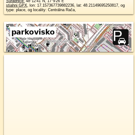
Súradnice:
48°12'41"N
,
17°9'26"E
stiahni GPX
, lon: 17.157367739882236, lat: 48.21149695250817, og
type: place, og locality: Centrálna Rača,