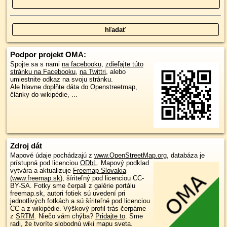
Podpor projekt OMA:
Spojte sa s nami
na facebooku
,
zdieľajte túto
stránku na Facebooku
,
na Twittri
, alebo
umiestnite odkaz na svoju stránku.
Ale hlavne doplňte dáta do Openstreetmap,
články do wikipédie, ...
Zdroj dát
Mapové údaje pochádzajú z
www.OpenStreetMap.org
, databáza je
prístupná pod licenciou
ODbL
.
Mapový podklad
vytvára a aktualizuje
Freemap Slovakia
(www.freemap.sk)
, šíriteľný pod licenciou CC-
BY-SA. Fotky sme čerpali z galérie portálu
freemap.sk, autori fotiek sú uvedení pri
jednotlivých fotkách a sú šíriteľné pod licenciou
CC a z wikipédie. Výškový profil trás čerpáme
z
SRTM
. Niečo vám chýba?
Pridajte to
. Sme
radi, že tvoríte slobodnú wiki mapu sveta.