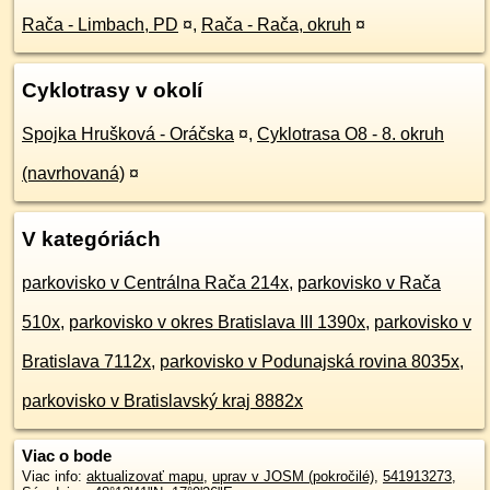
Rača - Limbach, PD
¤
,
Rača - Rača, okruh
¤
Cyklotrasy v okolí
Spojka Hrušková - Oráčska
¤
,
Cyklotrasa O8 - 8. okruh
(navrhovaná)
¤
V kategóriách
parkovisko v Centrálna Rača 214x
,
parkovisko v Rača
510x
,
parkovisko v okres Bratislava III 1390x
,
parkovisko v
Bratislava 7112x
,
parkovisko v Podunajská rovina 8035x
,
parkovisko v Bratislavský kraj 8882x
Viac o bode
Viac info:
aktualizovať mapu
,
uprav v JOSM (pokročilé)
,
541913273
,