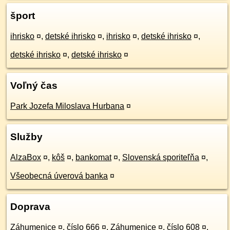
šport
ihrisko
¤
,
detské ihrisko
¤
,
ihrisko
¤
,
detské ihrisko
¤
,
detské ihrisko
¤
,
detské ihrisko
¤
Voľný čas
Park Jozefa Miloslava Hurbana
¤
Služby
AlzaBox
¤
,
kôš
¤
,
bankomat
¤
,
Slovenská sporiteľňa
¤
,
Všeobecná úverová banka
¤
Doprava
Záhumenice
¤
,
číslo 666
¤
,
Záhumenice
¤
,
číslo 608
¤
,