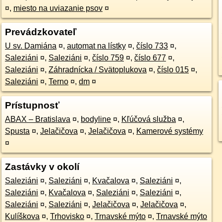
¤
,
miesto na uviazanie psov
¤
Prevádzkovateľ
U sv. Damiána
¤
,
automat na lístky
¤
,
číslo 733
¤
,
Saleziáni
¤
,
Saleziáni
¤
,
číslo 759
¤
,
číslo 677
¤
,
Saleziáni
¤
,
Záhradnícka / Svätoplukova
¤
,
číslo 015
¤
,
Saleziáni
¤
,
Terno
¤
,
dm
¤
Prístupnosť
ABAX – Bratislava
¤
,
bodyline
¤
,
Kľúčová služba
¤
,
Spusta
¤
,
Jelačičova
¤
,
Jelačičova
¤
,
Kamerové systémy
¤
Zastávky v okolí
Saleziáni
¤
,
Saleziáni
¤
,
Kvačalova
¤
,
Saleziáni
¤
,
Saleziáni
¤
,
Kvačalova
¤
,
Saleziáni
¤
,
Saleziáni
¤
,
Saleziáni
¤
,
Saleziáni
¤
,
Jelačičova
¤
,
Jelačičova
¤
,
Kulíškova
¤
,
Trhovisko
¤
,
Trnavské mýto
¤
,
Trnavské mýto