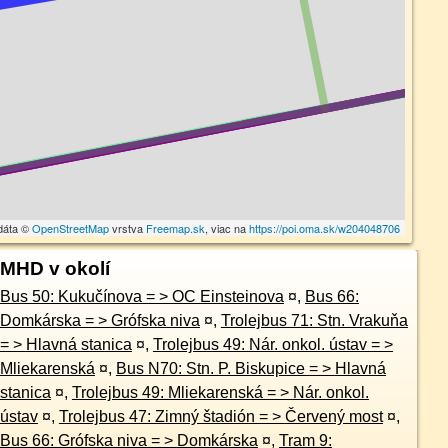
dáta ©
OpenStreetMap
vrstva
Freemap.sk
, viac na
https://poi.oma.sk/w204048706
MHD v okolí
Bus 50: Kukučínova = > OC Einsteinova
¤
,
Bus 66:
Domkárska = > Grófska niva
¤
,
Trolejbus 71: Stn. Vrakuňa
= > Hlavná stanica
¤
,
Trolejbus 49: Nár. onkol. ústav = >
Mliekarenská
¤
,
Bus N70: Stn. P. Biskupice = > Hlavná
stanica
¤
,
Trolejbus 49: Mliekarenská = > Nár. onkol.
ústav
¤
,
Trolejbus 47: Zimný štadión = > Červený most
¤
,
Bus 66: Grófska niva = > Domkárska
¤
,
Tram 9: