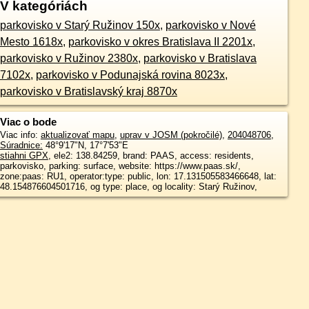
V kategóriách
parkovisko v Starý Ružinov 150x
,
parkovisko v Nové
Mesto 1618x
,
parkovisko v okres Bratislava II 2201x
,
parkovisko v Ružinov 2380x
,
parkovisko v Bratislava
7102x
,
parkovisko v Podunajská rovina 8023x
,
parkovisko v Bratislavský kraj 8870x
Viac o bode
Viac info:
aktualizovať mapu
,
uprav v JOSM (pokročilé)
,
204048706
,
Súradnice:
48°9'17"N
,
17°7'53"E
stiahni GPX
, ele2: 138.84259, brand: PAAS, access: residents,
parkovisko, parking: surface, website: https://www.paas.sk/,
zone:paas: RU1, operator:type: public, lon: 17.131505583466648, lat:
48.154876604501716, og type: place, og locality: Starý Ružinov,