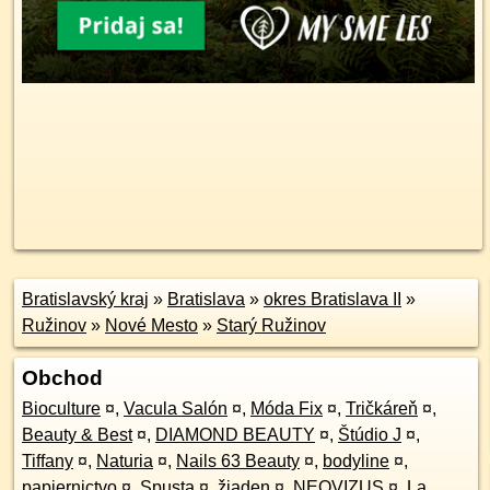
Bratislavský kraj
»
Bratislava
»
okres Bratislava II
»
Ružinov
»
Nové Mesto
»
Starý Ružinov
Obchod
Bioculture
¤
,
Vacula Salón
¤
,
Móda Fix
¤
,
Tričkáreň
¤
,
Beauty & Best
¤
,
DIAMOND BEAUTY
¤
,
Štúdio J
¤
,
Tiffany
¤
,
Naturia
¤
,
Nails 63 Beauty
¤
,
bodyline
¤
,
papiernictvo
¤
,
Spusta
¤
,
žiaden
¤
,
NEOVIZUS
¤
,
La