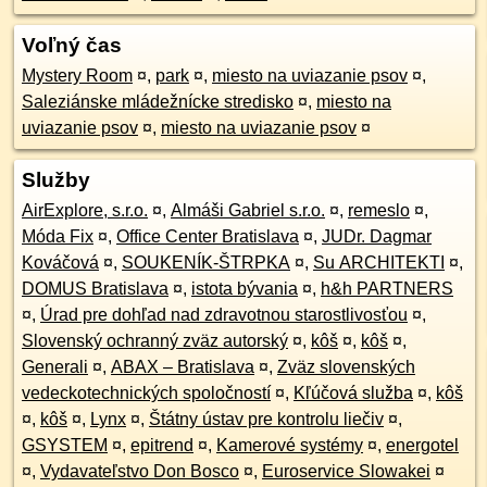
Voľný čas
Mystery Room
¤
,
park
¤
,
miesto na uviazanie psov
¤
,
Saleziánske mládežnícke stredisko
¤
,
miesto na
uviazanie psov
¤
,
miesto na uviazanie psov
¤
Služby
AirExplore, s.r.o.
¤
,
Almáši Gabriel s.r.o.
¤
,
remeslo
¤
,
Móda Fix
¤
,
Office Center Bratislava
¤
,
JUDr. Dagmar
Kováčová
¤
,
SOUKENÍK-ŠTRPKA
¤
,
Su ARCHITEKTI
¤
,
DOMUS Bratislava
¤
,
istota bývania
¤
,
h&h PARTNERS
¤
,
Úrad pre dohľad nad zdravotnou starostlivosťou
¤
,
Slovenský ochranný zväz autorský
¤
,
kôš
¤
,
kôš
¤
,
Generali
¤
,
ABAX – Bratislava
¤
,
Zväz slovenských
vedeckotechnických spoločností
¤
,
Kľúčová služba
¤
,
kôš
¤
,
kôš
¤
,
Lynx
¤
,
Štátny ústav pre kontrolu liečiv
¤
,
GSYSTEM
¤
,
epitrend
¤
,
Kamerové systémy
¤
,
energotel
¤
,
Vydavateľstvo Don Bosco
¤
,
Euroservice Slowakei
¤