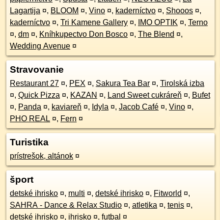
Lagartija
¤
,
BLOOM
¤
,
Vino
¤
,
kaderníctvo
¤
,
Shooos
¤
,
kaderníctvo
¤
,
Tri Kamene Gallery
¤
,
IMO OPTIK
¤
,
Terno
¤
,
dm
¤
,
Kníhkupectvo Don Bosco
¤
,
The Blend
¤
,
Wedding Avenue
¤
Stravovanie
Restaurant 27
¤
,
PEX
¤
,
Sakura Tea Bar
¤
,
Tirolská izba
¤
,
Quick Pizza
¤
,
KAZAN
¤
,
Land Sweet cukráreň
¤
,
Bufet
¤
,
Panda
¤
,
kaviareň
¤
,
Idyla
¤
,
Jacob Café
¤
,
Vino
¤
,
PHO REAL
¤
,
Fern
¤
Turistika
prístrešok, altánok
¤
šport
detské ihrisko
¤
,
multi
¤
,
detské ihrisko
¤
,
Fitworld
¤
,
SAHRA - Dance & Relax Studio
¤
,
atletika
¤
,
tenis
¤
,
detské ihrisko
¤
,
ihrisko
¤
,
futbal
¤