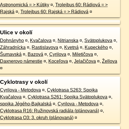
Astronomická = > Kútiky
¤
,
Trolejbus 60: Rádiová = >
Rajská
¤
,
Trolejbus 60: Rajská = > Rádiová
¤
Ulice v okolí
Dohnányho
¤
,
Kvačalova
¤
,
Nitrianska
¤
,
Svätoplukova
¤
,
Záhradnícka
¤
,
Rastislavova
¤
,
Kvetná
¤
,
Kupeckého
¤
,
Šumavská
¤
,
Bazová
¤
,
Cyrilova
¤
,
Miletičova
¤
,
Daxnerovo námestie
¤
,
Koceľova
¤
,
Jelačičova
¤
,
Žellova
¤
Cyklotrasy v okolí
Cyrilova - Metodova
¤
,
Cyklotrasa S263: Spojka
Kvačalova
¤
,
Cyklotrasa S261: Spojka Svätoplukova
¤
,
spojka Jégého-Bajkalská
¤
,
Cyrilova - Metodova
¤
,
Cyklotrasa R16: Ružinovská radiála (plánovaná)
¤
,
Cyklotrasa O3: 3. okruh (plánovaná)
¤