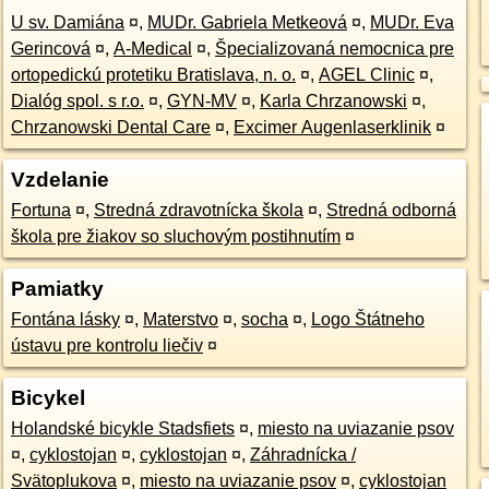
U sv. Damiána
¤
,
MUDr. Gabriela Metkeová
¤
,
MUDr. Eva
Gerincová
¤
,
A-Medical
¤
,
Špecializovaná nemocnica pre
ortopedickú protetiku Bratislava, n. o.
¤
,
AGEL Clinic
¤
,
Dialóg spol. s r.o.
¤
,
GYN-MV
¤
,
Karla Chrzanowski
¤
,
Chrzanowski Dental Care
¤
,
Excimer Augenlaserklinik
¤
Vzdelanie
Fortuna
¤
,
Stredná zdravotnícka škola
¤
,
Stredná odborná
škola pre žiakov so sluchovým postihnutím
¤
Pamiatky
Fontána lásky
¤
,
Materstvo
¤
,
socha
¤
,
Logo Štátneho
ústavu pre kontrolu liečiv
¤
Bicykel
Holandské bicykle Stadsfiets
¤
,
miesto na uviazanie psov
¤
,
cyklostojan
¤
,
cyklostojan
¤
,
Záhradnícka /
Svätoplukova
¤
,
miesto na uviazanie psov
¤
,
cyklostojan