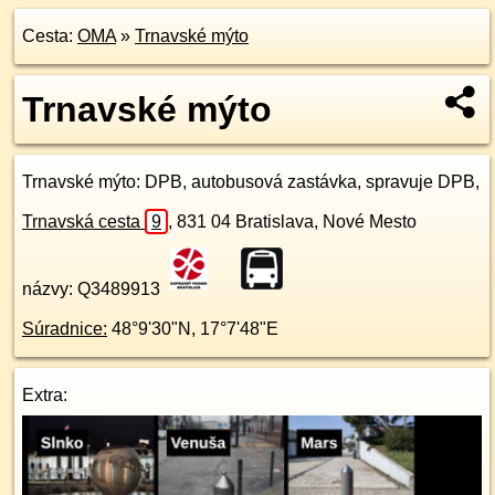
Cesta:
OMA
»
Trnavské mýto
Trnavské mýto
Trnavské mýto
: DPB, autobusová zastávka, spravuje DPB,
Trnavská cesta
9
,
831 04
Bratislava, Nové Mesto
názvy: Q3489913
Súradnice:
48°9'30"N
,
17°7'48"E
Extra: