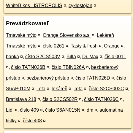
WhiteBikes - ISTROPOLIS
¤
,
cyklostojan
¤
Prevádzkovateľ
Trnavské mýto
¤
,
Orange Slovensko a.s.
¤
,
Lekáreň
Trnavské mýto
¤
,
číslo 0261
¤
,
Tasty & fresh
¤
,
Orange
¤
,
banka
¤
,
číslo S2CS503V
¤
,
Billa
¤
,
Dr. Max
¤
,
číslo 0011
¤
,
číslo TATN026B
¤
,
číslo TBIN026A
¤
,
bezbarierový
prístup
¤
,
bezbarierový prístup
¤
,
číslo TATN026D
¤
,
číslo
S6AP010M
¤
,
Teta
¤
,
lekáreň
¤
,
Teta
¤
,
číslo S2CS003C
¤
,
Bratislava 218
¤
,
číslo S2CS502R
¤
,
číslo TATN026C
¤
,
Lidl
¤
,
číslo 409
¤
,
číslo S6AN015N
¤
,
dm
¤
,
automat na
lístky
¤
,
číslo 408
¤