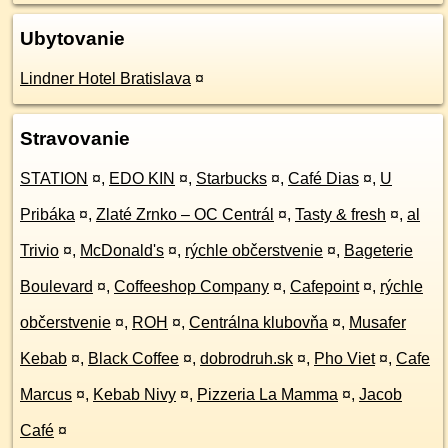
Ubytovanie
Lindner Hotel Bratislava
¤
Stravovanie
STATION
¤
,
EDO KIN
¤
,
Starbucks
¤
,
Café Dias
¤
,
U
Pribáka
¤
,
Zlaté Zrnko – OC Centrál
¤
,
Tasty & fresh
¤
,
al
Trivio
¤
,
McDonald's
¤
,
rýchle občerstvenie
¤
,
Bageterie
Boulevard
¤
,
Coffeeshop Company
¤
,
Cafepoint
¤
,
rýchle
občerstvenie
¤
,
ROH
¤
,
Centrálna klubovňa
¤
,
Musafer
Kebab
¤
,
Black Coffee
¤
,
dobrodruh.sk
¤
,
Pho Viet
¤
,
Cafe
Marcus
¤
,
Kebab Nivy
¤
,
Pizzeria La Mamma
¤
,
Jacob
Café
¤