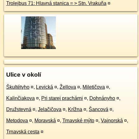
Trolejbus 71: Hlavná stanica = > Stn. Vrakuňa
¤
Ulice v okolí
Škultétyho
¤
,
Levická
¤
,
Žellova
¤
,
Miletičova
¤
,
Kalinčiakova
¤
,
Pri starej prachárni
¤
,
Dohnányho
¤
,
Družstevná
¤
,
Jelačičova
¤
,
Krížna
¤
,
Šancová
¤
,
Metodova
¤
,
Moravská
¤
,
Trnavské mýto
¤
,
Vajnorská
¤
,
Trnavská cesta
¤