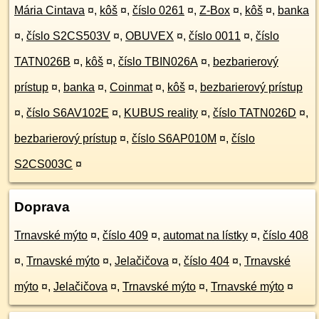
Mária Cintava
¤
,
kôš
¤
,
číslo 0261
¤
,
Z-Box
¤
,
kôš
¤
,
banka
¤
,
číslo S2CS503V
¤
,
OBUVEX
¤
,
číslo 0011
¤
,
číslo
TATN026B
¤
,
kôš
¤
,
číslo TBIN026A
¤
,
bezbarierový
prístup
¤
,
banka
¤
,
Coinmat
¤
,
kôš
¤
,
bezbarierový prístup
¤
,
číslo S6AV102E
¤
,
KUBUS reality
¤
,
číslo TATN026D
¤
,
bezbarierový prístup
¤
,
číslo S6AP010M
¤
,
číslo
S2CS003C
¤
Doprava
Trnavské mýto
¤
,
číslo 409
¤
,
automat na lístky
¤
,
číslo 408
¤
,
Trnavské mýto
¤
,
Jelačičova
¤
,
číslo 404
¤
,
Trnavské
mýto
¤
,
Jelačičova
¤
,
Trnavské mýto
¤
,
Trnavské mýto
¤