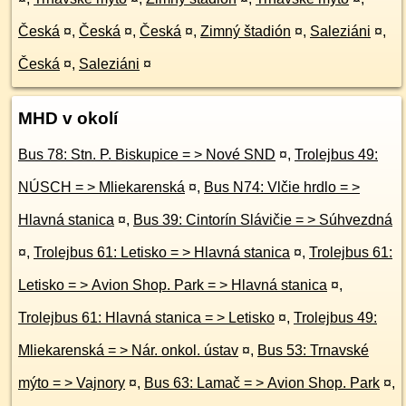
Česká
¤
,
Česká
¤
,
Česká
¤
,
Zimný štadión
¤
,
Saleziáni
¤
,
Česká
¤
,
Saleziáni
¤
MHD v okolí
Bus 78: Stn. P. Biskupice = > Nové SND
¤
,
Trolejbus 49:
NÚSCH = > Mliekarenská
¤
,
Bus N74: Vlčie hrdlo = >
Hlavná stanica
¤
,
Bus 39: Cintorín Slávičie = > Súhvezdná
¤
,
Trolejbus 61: Letisko = > Hlavná stanica
¤
,
Trolejbus 61:
Letisko = > Avion Shop. Park = > Hlavná stanica
¤
,
Trolejbus 61: Hlavná stanica = > Letisko
¤
,
Trolejbus 49:
Mliekarenská = > Nár. onkol. ústav
¤
,
Bus 53: Trnavské
mýto = > Vajnory
¤
,
Bus 63: Lamač = > Avion Shop. Park
¤
,