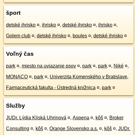
šport
detské ihrisko
¤
,
ihrisko
¤
,
detské ihrisko
¤
,
ihrisko
¤
,
Golem club
¤
,
detské ihrisko
¤
,
boules
¤
,
detské ihrisko
¤
Voľný čas
park
¤
,
miesto na uviazanie psov
¤
,
park
¤
,
park
¤
,
Niké
¤
,
MONACO
¤
,
park
¤
,
Univerzita Komenského v Bratislave,
Farmaceutická fakulta - Ústredná knižnica
¤
,
park
¤
Služby
JUDr. Lýdia Kliská Uhrinová
¤
,
Aspena
¤
,
kôš
¤
,
Broker
Consulting
¤
,
kôš
¤
,
Orange Slovensko a.s.
¤
,
kôš
¤
,
JUDr.