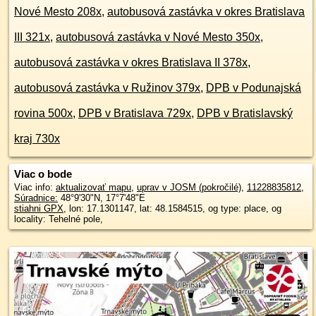
Nové Mesto 208x
,
autobusová zastávka v okres Bratislava
III 321x
,
autobusová zastávka v Nové Mesto 350x
,
autobusová zastávka v okres Bratislava II 378x
,
autobusová zastávka v Ružinov 379x
,
DPB v Podunajská
rovina 500x
,
DPB v Bratislava 729x
,
DPB v Bratislavský
kraj 730x
Viac o bode
Viac info:
aktualizovať mapu
,
uprav v JOSM (pokročilé)
,
11228835812
,
Súradnice:
48°9'30"N
,
17°7'48"E
stiahni GPX
, lon: 17.1301147, lat: 48.1584515, og type: place, og
locality: Tehelné pole,