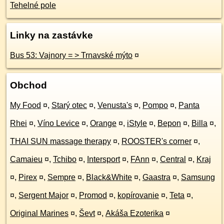
Tehelné pole
Linky na zastávke
Bus 53: Vajnory = > Trnavské mýto
¤
Obchod
My Food
¤
,
Starý otec
¤
,
Venusta's
¤
,
Pompo
¤
,
Panta
Rhei
¤
,
Víno Levice
¤
,
Orange
¤
,
iStyle
¤
,
Bepon
¤
,
Billa
¤
,
THAI SUN massage therapy
¤
,
ROOSTER's corner
¤
,
Camaieu
¤
,
Tchibo
¤
,
Intersport
¤
,
FAnn
¤
,
Central
¤
,
Kraj
¤
,
Pirex
¤
,
Sempre
¤
,
Black&White
¤
,
Gaastra
¤
,
Samsung
¤
,
Sergent Major
¤
,
Promod
¤
,
kopírovanie
¤
,
Teta
¤
,
Original Marines
¤
,
Ševt
¤
,
Akáša Ezoterika
¤