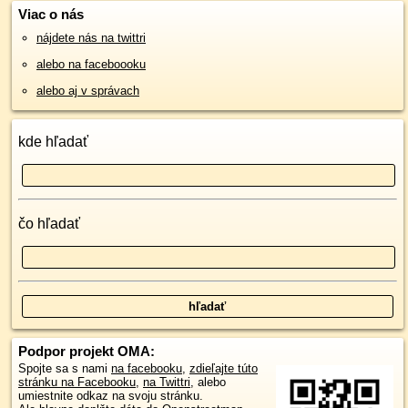
Viac o nás
nájdete nás na twittri
alebo na faceboooku
alebo aj v správach
kde hľadať
čo hľadať
Podpor projekt OMA:
Spojte sa s nami
na facebooku
,
zdieľajte túto
stránku na Facebooku
,
na Twittri
, alebo
umiestnite odkaz na svoju stránku.