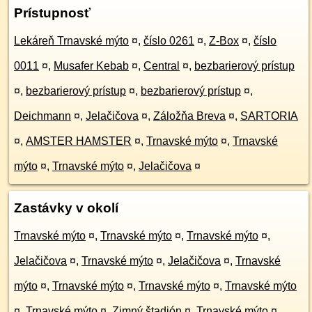
Prístupnosť
Lekáreň Trnavské mýto
¤
,
číslo 0261
¤
,
Z-Box
¤
,
číslo
0011
¤
,
Musafer Kebab
¤
,
Central
¤
,
bezbarierový prístup
¤
,
bezbarierový prístup
¤
,
bezbarierový prístup
¤
,
Deichmann
¤
,
Jelačičova
¤
,
Záložňa Breva
¤
,
SARTORIA
¤
,
AMSTER HAMSTER
¤
,
Trnavské mýto
¤
,
Trnavské
mýto
¤
,
Trnavské mýto
¤
,
Jelačičova
¤
Zastávky v okolí
Trnavské mýto
¤
,
Trnavské mýto
¤
,
Trnavské mýto
¤
,
Jelačičova
¤
,
Trnavské mýto
¤
,
Jelačičova
¤
,
Trnavské
mýto
¤
,
Trnavské mýto
¤
,
Trnavské mýto
¤
,
Trnavské mýto
¤
,
Trnavské mýto
¤
,
Zimný štadión
¤
,
Trnavské mýto
¤
,