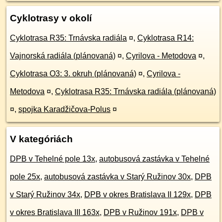
Cyklotrasy v okolí
Cyklotrasa R35: Trnávska radiála
¤
,
Cyklotrasa R14:
Vajnorská radiála (plánovaná)
¤
,
Cyrilova - Metodova
¤
,
Cyklotrasa O3: 3. okruh (plánovaná)
¤
,
Cyrilova -
Metodova
¤
,
Cyklotrasa R35: Trnávska radiála (plánovaná)
¤
,
spojka Karadžičova-Polus
¤
V kategóriách
DPB v Tehelné pole 13x
,
autobusová zastávka v Tehelné
pole 25x
,
autobusová zastávka v Starý Ružinov 30x
,
DPB
v Starý Ružinov 34x
,
DPB v okres Bratislava II 129x
,
DPB
v okres Bratislava III 163x
,
DPB v Ružinov 191x
,
DPB v