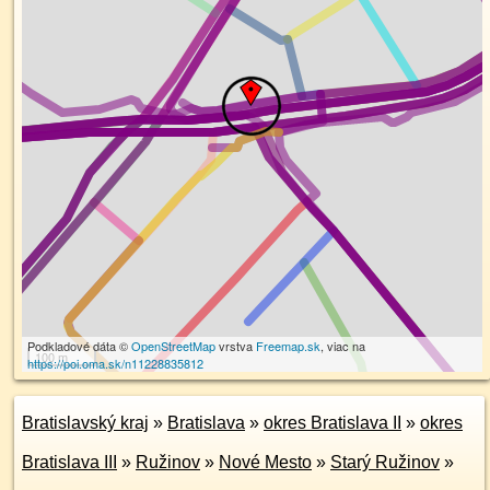
Podkladové dáta ©
OpenStreetMap
vrstva
Freemap.sk
, viac na
100 m
https://poi.oma.sk/n11228835812
Bratislavský kraj
»
Bratislava
»
okres Bratislava II
»
okres
Bratislava III
»
Ružinov
»
Nové Mesto
»
Starý Ružinov
»