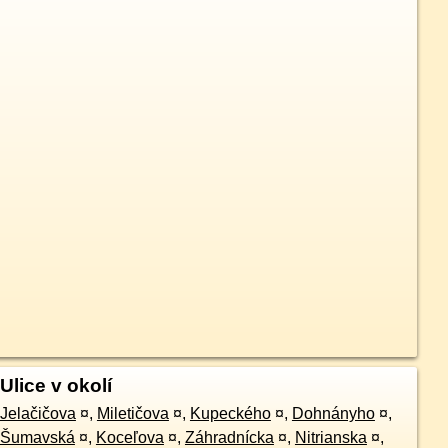
Ulice v okolí
Jelačičova
¤
,
Miletičova
¤
,
Kupeckého
¤
,
Dohnányho
¤
,
Šumavská
¤
,
Koceľova
¤
,
Záhradnícka
¤
,
Nitrianska
¤
,