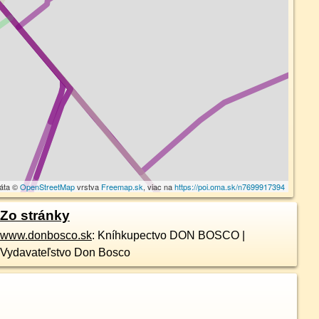
dáta ©
OpenStreetMap
vrstva
Freemap.sk
, viac na
https://poi.oma.sk/n7699917394
Zo stránky
www.donbosco.sk
: Kníhkupectvo DON BOSCO |
Vydavateľstvo Don Bosco