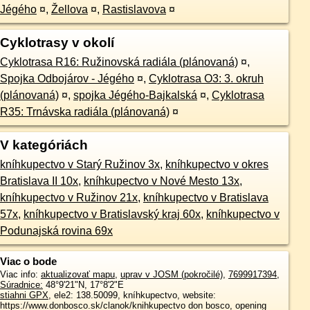
Jégého
¤
,
Žellova
¤
,
Rastislavova
¤
Cyklotrasy v okolí
Cyklotrasa R16: Ružinovská radiála (plánovaná)
¤
,
Spojka Odbojárov - Jégého
¤
,
Cyklotrasa O3: 3. okruh
(plánovaná)
¤
,
spojka Jégého-Bajkalská
¤
,
Cyklotrasa
R35: Trnávska radiála (plánovaná)
¤
V kategóriách
kníhkupectvo v Starý Ružinov 3x
,
kníhkupectvo v okres
Bratislava II 10x
,
kníhkupectvo v Nové Mesto 13x
,
kníhkupectvo v Ružinov 21x
,
kníhkupectvo v Bratislava
57x
,
kníhkupectvo v Bratislavský kraj 60x
,
kníhkupectvo v
Podunajská rovina 69x
Viac o bode
Viac info:
aktualizovať mapu
,
uprav v JOSM (pokročilé)
,
7699917394
,
Súradnice:
48°9'21"N
,
17°8'2"E
stiahni GPX
, ele2: 138.50099, kníhkupectvo, website:
https://www.donbosco.sk/clanok/knihkupectvo don bosco, opening