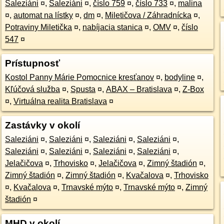
Saleziáni
¤
,
Saleziáni
¤
,
číslo 759
¤
,
číslo 733
¤
,
malina
¤
,
automat na lístky
¤
,
dm
¤
,
Miletičova / Záhradnícka
¤
,
Potraviny Miletička
¤
,
nabíjacia stanica
¤
,
OMV
¤
,
číslo
547
¤
Prístupnosť
Kostol Panny Márie Pomocnice kresťanov
¤
,
bodyline
¤
,
Kľúčová služba
¤
,
Spusta
¤
,
ABAX – Bratislava
¤
,
Z-Box
¤
,
Virtuálna realita Bratislava
¤
Zastávky v okolí
Saleziáni
¤
,
Saleziáni
¤
,
Saleziáni
¤
,
Saleziáni
¤
,
Saleziáni
¤
,
Saleziáni
¤
,
Saleziáni
¤
,
Saleziáni
¤
,
Jelačičova
¤
,
Trhovisko
¤
,
Jelačičova
¤
,
Zimný štadión
¤
,
Zimný štadión
¤
,
Zimný štadión
¤
,
Kvačalova
¤
,
Trhovisko
¤
,
Kvačalova
¤
,
Trnavské mýto
¤
,
Trnavské mýto
¤
,
Zimný
štadión
¤
MHD v okolí