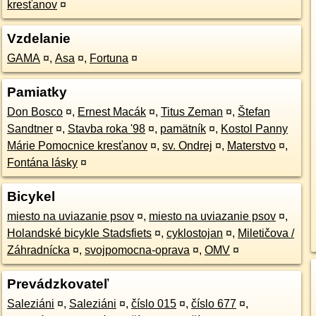
kresťanov
¤
Vzdelanie
GAMA
¤
,
Asa
¤
,
Fortuna
¤
Pamiatky
Don Bosco
¤
,
Ernest Macák
¤
,
Titus Zeman
¤
,
Štefan
Sandtner
¤
,
Stavba roka '98
¤
,
pamätník
¤
,
Kostol Panny
Márie Pomocnice kresťanov
¤
,
sv. Ondrej
¤
,
Materstvo
¤
,
Fontána lásky
¤
Bicykel
miesto na uviazanie psov
¤
,
miesto na uviazanie psov
¤
,
Holandské bicykle Stadsfiets
¤
,
cyklostojan
¤
,
Miletičova /
Záhradnícka
¤
,
svojpomocna-oprava
¤
,
OMV
¤
Prevádzkovateľ
Saleziáni
¤
,
Saleziáni
¤
,
číslo 015
¤
,
číslo 677
¤
,