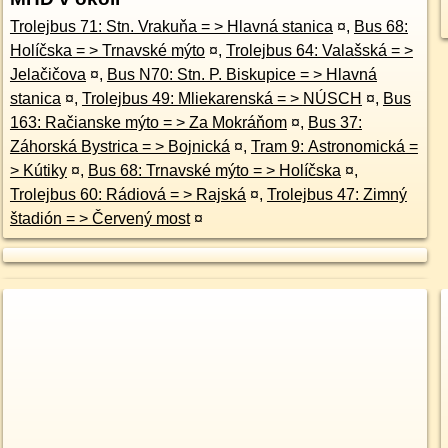
Trolejbus 71: Stn. Vrakuňa = > Hlavná stanica
¤
,
Bus 68:
Holíčska = > Trnavské mýto
¤
,
Trolejbus 64: Valašská = >
Jelačičova
¤
,
Bus N70: Stn. P. Biskupice = > Hlavná
stanica
¤
,
Trolejbus 49: Mliekarenská = > NÚSCH
¤
,
Bus
163: Račianske mýto = > Za Mokráňom
¤
,
Bus 37:
Záhorská Bystrica = > Bojnická
¤
,
Tram 9: Astronomická =
> Kútiky
¤
,
Bus 68: Trnavské mýto = > Holíčska
¤
,
Trolejbus 60: Rádiová = > Rajská
¤
,
Trolejbus 47: Zimný
štadión = > Červený most
¤