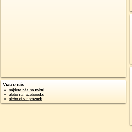
Viac o nás
nájdete nás na twittri
alebo na faceboooku
alebo aj v správach