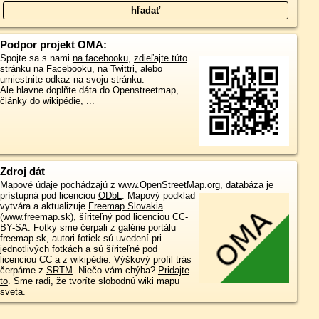
Podpor projekt OMA:
Spojte sa s nami
na facebooku
,
zdieľajte túto
stránku na Facebooku
,
na Twittri
, alebo
umiestnite odkaz na svoju stránku.
Ale hlavne doplňte dáta do Openstreetmap,
články do wikipédie, ...
Zdroj dát
Mapové údaje pochádzajú z
www.OpenStreetMap.org
, databáza je
prístupná pod licenciou
ODbL
.
Mapový podklad
vytvára a aktualizuje
Freemap Slovakia
(www.freemap.sk)
, šíriteľný pod licenciou CC-
BY-SA. Fotky sme čerpali z galérie portálu
freemap.sk, autori fotiek sú uvedení pri
jednotlivých fotkách a sú šíriteľné pod
licenciou CC a z wikipédie. Výškový profil trás
čerpáme z
SRTM
. Niečo vám chýba?
Pridajte
to
. Sme radi, že tvoríte slobodnú wiki mapu
sveta.