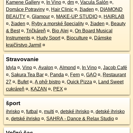
Kamene Gallery
¤
,
In Vino
¤
,
dm
¤
,
Vacula Salón
¤
,
Domáce Potraviny
¤
,
Hair Clinic
¤
,
žiaden
¤
,
DIAMOND
BEAUTY
¤
,
Glamour
¤
,
MAKE-UP STUDIO
¤
,
HAIRLAB
¤
,
žiaden
¤
,
Ryby a morské špeciality
¤
,
žiaden
¤
,
Beauty
& Best
¤
,
Tričkáreň
¤
,
Bio Alej
¤
,
On Board Musical
Instruments
¤
,
Hudy Sport
¤
,
Bioculture
¤
,
Dámske
krajčírstvo Jarmil
¤
Stravovanie
Idyla
¤
,
Vino
¤
,
Avalon
¤
,
Almond
¤
,
In Vino
¤
,
Jacob Café
¤
,
Sakura Tea Bar
¤
,
Panda
¤
,
Fern
¤
,
GAO
¤
,
Restaurant
27
¤
,
Bufet
¤
,
A phở bistro
¤
,
Quick Pizza
¤
,
Land Sweet
cukráreň
¤
,
KAZAN
¤
,
PEX
¤
šport
ihrisko
¤
,
futbal
¤
,
multi
¤
,
detské ihrisko
¤
,
detské ihrisko
¤
,
detské ihrisko
¤
,
SAHRA - Dance & Relax Studio
¤
Voľný čas