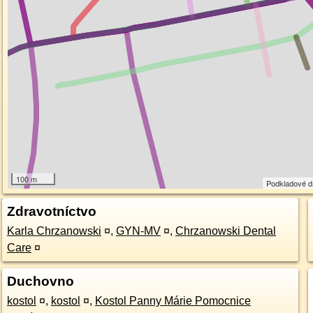
100 m
Podkladové 
Zdravotníctvo
Karla Chrzanowski
¤
,
GYN-MV
¤
,
Chrzanowski Dental
Care
¤
Duchovno
kostol
¤
,
kostol
¤
,
Kostol Panny Márie Pomocnice