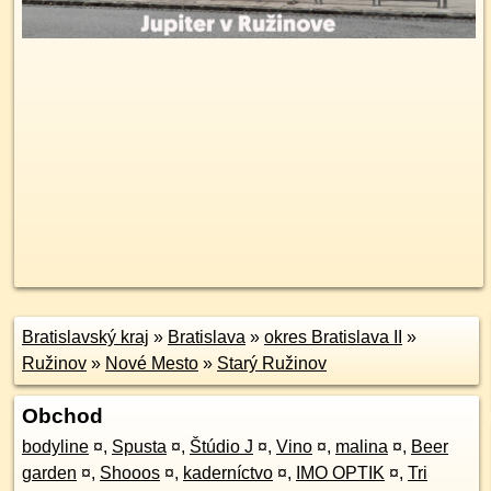
Bratislavský kraj
»
Bratislava
»
okres Bratislava II
»
Ružinov
»
Nové Mesto
»
Starý Ružinov
Obchod
bodyline
¤
,
Spusta
¤
,
Štúdio J
¤
,
Vino
¤
,
malina
¤
,
Beer
garden
¤
,
Shooos
¤
,
kaderníctvo
¤
,
IMO OPTIK
¤
,
Tri