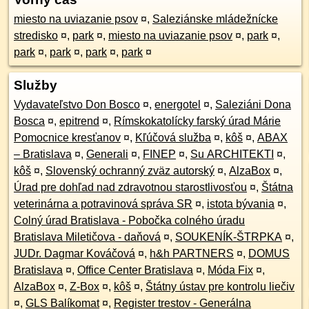
miesto na uviazanie psov
¤
,
Saleziánske mládežnícke
stredisko
¤
,
park
¤
,
miesto na uviazanie psov
¤
,
park
¤
,
park
¤
,
park
¤
,
park
¤
,
park
¤
Služby
Vydavateľstvo Don Bosco
¤
,
energotel
¤
,
Saleziáni Dona
Bosca
¤
,
epitrend
¤
,
Rímskokatolícky farský úrad Márie
Pomocnice kresťanov
¤
,
Kľúčová služba
¤
,
kôš
¤
,
ABAX
– Bratislava
¤
,
Generali
¤
,
FINEP
¤
,
Su ARCHITEKTI
¤
,
kôš
¤
,
Slovenský ochranný zväz autorský
¤
,
AlzaBox
¤
,
Úrad pre dohľad nad zdravotnou starostlivosťou
¤
,
Štátna
veterinárna a potravinová správa SR
¤
,
istota bývania
¤
,
Colný úrad Bratislava - Pobočka colného úradu
Bratislava Miletičova - daňová
¤
,
SOUKENÍK-ŠTRPKA
¤
,
JUDr. Dagmar Kováčová
¤
,
h&h PARTNERS
¤
,
DOMUS
Bratislava
¤
,
Office Center Bratislava
¤
,
Móda Fix
¤
,
AlzaBox
¤
,
Z-Box
¤
,
kôš
¤
,
Štátny ústav pre kontrolu liečiv
¤
,
GLS Balíkomat
¤
,
Register trestov - Generálna