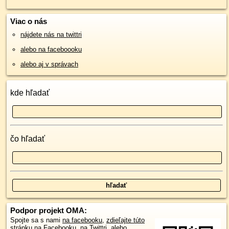
Viac o nás
nájdete nás na twittri
alebo na faceboooku
alebo aj v správach
kde hľadať
čo hľadať
Podpor projekt OMA:
Spojte sa s nami
na facebooku
,
zdieľajte túto
stránku na Facebooku
,
na Twittri
, alebo