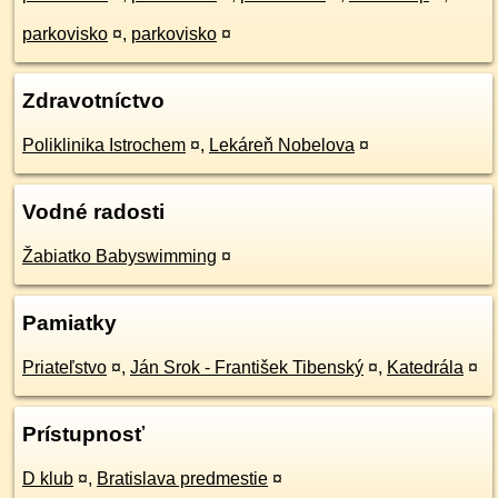
parkovisko
¤
,
parkovisko
¤
Zdravotníctvo
Poliklinika Istrochem
¤
,
Lekáreň Nobelova
¤
Vodné radosti
Žabiatko Babyswimming
¤
Pamiatky
Priateľstvo
¤
,
Ján Srok - František Tibenský
¤
,
Katedrála
¤
Prístupnosť
D klub
¤
,
Bratislava predmestie
¤