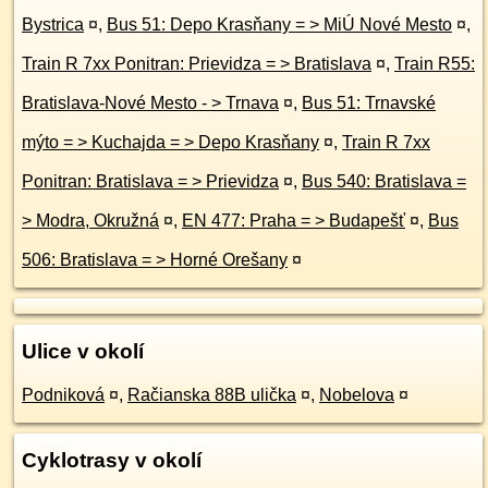
Bystrica
¤
,
Bus 51: Depo Krasňany = > MiÚ Nové Mesto
¤
,
Train R 7xx Ponitran: Prievidza = > Bratislava
¤
,
Train R55:
Bratislava-Nové Mesto - > Trnava
¤
,
Bus 51: Trnavské
mýto = > Kuchajda = > Depo Krasňany
¤
,
Train R 7xx
Ponitran: Bratislava = > Prievidza
¤
,
Bus 540: Bratislava =
> Modra, Okružná
¤
,
EN 477: Praha = > Budapešť
¤
,
Bus
506: Bratislava = > Horné Orešany
¤
Ulice v okolí
Podniková
¤
,
Račianska 88B ulička
¤
,
Nobelova
¤
Cyklotrasy v okolí