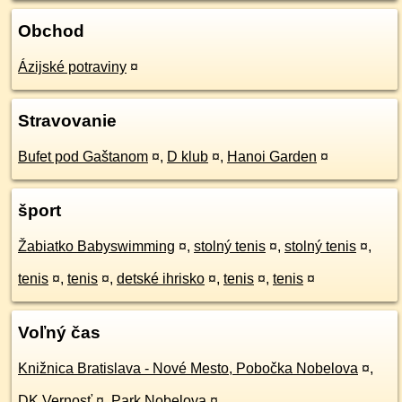
Obchod
Ázijské potraviny
¤
Stravovanie
Bufet pod Gaštanom
¤
,
D klub
¤
,
Hanoi Garden
¤
šport
Žabiatko Babyswimming
¤
,
stolný tenis
¤
,
stolný tenis
¤
,
tenis
¤
,
tenis
¤
,
detské ihrisko
¤
,
tenis
¤
,
tenis
¤
Voľný čas
Knižnica Bratislava - Nové Mesto, Pobočka Nobelova
¤
,
DK Vernosť
¤
,
Park Nobelova
¤