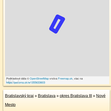
Podkladové dáta ©
OpenStreetMap
vrstva
Freemap.sk
, viac na
10 m
https://poi.oma.sk/w1355633603
Bratislavský kraj
»
Bratislava
»
okres Bratislava III
»
Nové
Mesto