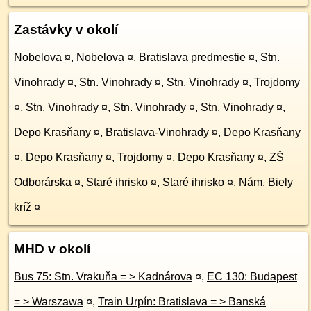
Zastávky v okolí
Nobelova
¤
,
Nobelova
¤
,
Bratislava predmestie
¤
,
Stn.
Vinohrady
¤
,
Stn. Vinohrady
¤
,
Stn. Vinohrady
¤
,
Trojdomy
¤
,
Stn. Vinohrady
¤
,
Stn. Vinohrady
¤
,
Stn. Vinohrady
¤
,
Depo Krasňany
¤
,
Bratislava-Vinohrady
¤
,
Depo Krasňany
¤
,
Depo Krasňany
¤
,
Trojdomy
¤
,
Depo Krasňany
¤
,
ZŠ
Odborárska
¤
,
Staré ihrisko
¤
,
Staré ihrisko
¤
,
Nám. Biely
kríž
¤
MHD v okolí
Bus 75: Stn. Vrakuňa = > Kadnárova
¤
,
EC 130: Budapest
= > Warszawa
¤
,
Train Urpín: Bratislava = > Banská