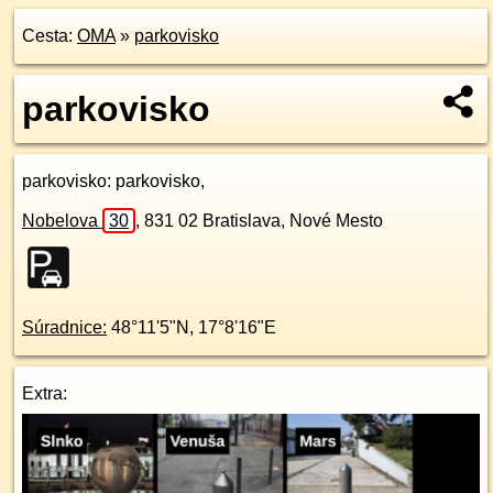
Cesta:
OMA
»
parkovisko
parkovisko
parkovisko
: parkovisko,
Nobelova
30
,
831 02
Bratislava, Nové Mesto
Súradnice:
48°11'5"N
,
17°8'16"E
Extra: