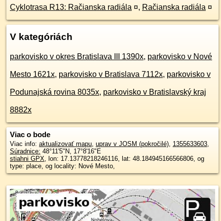
Cyklotrasa R13: Račianska radiála
¤
,
Račianska radiála
¤
V kategóriách
parkovisko v okres Bratislava III 1390x
,
parkovisko v Nové
Mesto 1621x
,
parkovisko v Bratislava 7112x
,
parkovisko v
Podunajská rovina 8035x
,
parkovisko v Bratislavský kraj
8882x
Viac o bode
Viac info:
aktualizovať mapu
,
uprav v JOSM (pokročilé)
,
1355633603
,
Súradnice:
48°11'5"N
,
17°8'16"E
stiahni GPX
, lon: 17.13778218246116, lat: 48.184945166566806, og
type: place, og locality: Nové Mesto,