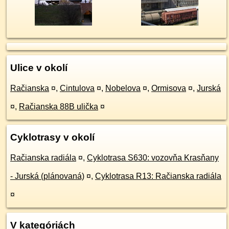
Ulice v okolí
Račianska
¤
,
Cintulova
¤
,
Nobelova
¤
,
Ormisova
¤
,
Jurská
¤
,
Račianska 88B ulička
¤
Cyklotrasy v okolí
Račianska radiála
¤
,
Cyklotrasa S630: vozovňa Krasňany
- Jurská (plánovaná)
¤
,
Cyklotrasa R13: Račianska radiála
¤
V kategóriách