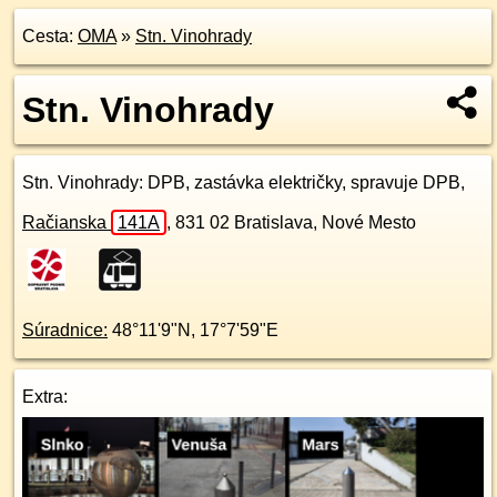
Cesta:
OMA
»
Stn. Vinohrady
Stn. Vinohrady
Stn. Vinohrady
: DPB, zastávka električky, spravuje DPB,
Račianska
141A
,
831 02
Bratislava, Nové Mesto
Súradnice:
48°11'9"N
,
17°7'59"E
Extra: