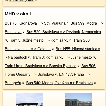
MHD v okolí
Bus 75: Kadnárova = > Stn. Vrakuňa
¤
,
Bus 599: Modra = >
Bratislava
¤
,
Bus 520: Bratislava = > Pezinok, Nemocnica
¤
,
Tram 3: Južné mesto = > Komisárky
¤
,
Train S60:
Bratislava hl.st. = > Galanta
¤
,
Bus N55: Hlavná stanica =
> Na pántoch
¤
,
Tram 3: Komisárky = > Južné mesto
¤
,
Train Urpín: Bratislava = > Banská Bystrica
¤
,
Bus 506:
Horné Orešany = > Bratislava
¤
,
EN 477: Praha = >
Budapešť
¤
,
Bus 540: Modra, Okružná = > Bratislava
¤