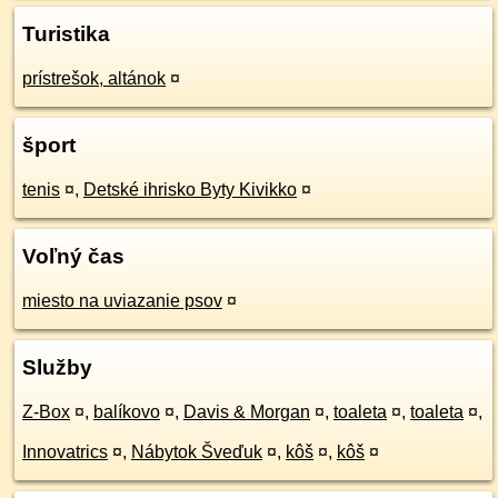
Turistika
prístrešok, altánok
¤
šport
tenis
¤
,
Detské ihrisko Byty Kivikko
¤
Voľný čas
miesto na uviazanie psov
¤
Služby
Z-Box
¤
,
balíkovo
¤
,
Davis & Morgan
¤
,
toaleta
¤
,
toaleta
¤
,
Innovatrics
¤
,
Nábytok Šveďuk
¤
,
kôš
¤
,
kôš
¤