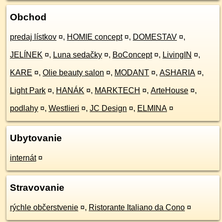
Obchod
predaj lístkov
¤
,
HOMIE concept
¤
,
DOMESTAV
¤
,
JELÍNEK
¤
,
Luna sedačky
¤
,
BoConcept
¤
,
LivingIN
¤
,
KARE
¤
,
Olie beauty salon
¤
,
MODANT
¤
,
ASHARIA
¤
,
Light Park
¤
,
HANÁK
¤
,
MARKTECH
¤
,
ArteHouse
¤
,
podlahy
¤
,
Westlieri
¤
,
JC Design
¤
,
ELMINA
¤
Ubytovanie
internát
¤
Stravovanie
rýchle občerstvenie
¤
,
Ristorante Italiano da Cono
¤