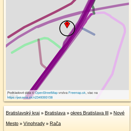
Podkladové dáta ©
OpenStreetMap
vrstva
Freemap.sk
, viac na
100 m
https://poi.oma.sk/n2349393158
Bratislavský kraj
»
Bratislava
»
okres Bratislava III
»
Nové
Mesto
»
Vinohrady
»
Rača