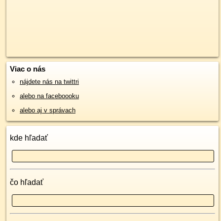
Viac o nás
nájdete nás na twittri
alebo na faceboooku
alebo aj v správach
kde hľadať
čo hľadať