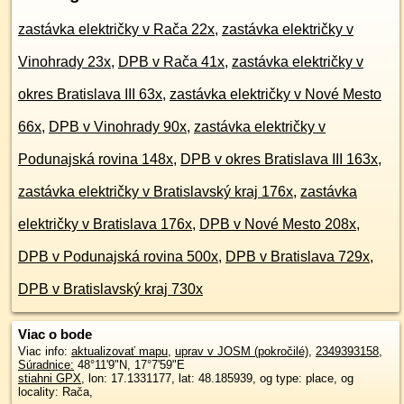
zastávka električky v Rača 22x
,
zastávka električky v
Vinohrady 23x
,
DPB v Rača 41x
,
zastávka električky v
okres Bratislava III 63x
,
zastávka električky v Nové Mesto
66x
,
DPB v Vinohrady 90x
,
zastávka električky v
Podunajská rovina 148x
,
DPB v okres Bratislava III 163x
,
zastávka električky v Bratislavský kraj 176x
,
zastávka
električky v Bratislava 176x
,
DPB v Nové Mesto 208x
,
DPB v Podunajská rovina 500x
,
DPB v Bratislava 729x
,
DPB v Bratislavský kraj 730x
Viac o bode
Viac info:
aktualizovať mapu
,
uprav v JOSM (pokročilé)
,
2349393158
,
Súradnice:
48°11'9"N
,
17°7'59"E
stiahni GPX
, lon: 17.1331177, lat: 48.185939, og type: place, og
locality: Rača,