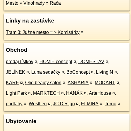
Mesto
»
Vinohrady
»
Rača
Linky na zastávke
Tram 3: Južné mesto = > Komisárky
¤
Obchod
predaj lístkov
¤
,
HOMIE concept
¤
,
DOMESTAV
¤
,
JELÍNEK
¤
,
Luna sedačky
¤
,
BoConcept
¤
,
LivingIN
¤
,
KARE
¤
,
Olie beauty salon
¤
,
ASHARIA
¤
,
MODANT
¤
,
Light Park
¤
,
MARKTECH
¤
,
HANÁK
¤
,
ArteHouse
¤
,
podlahy
¤
,
Westlieri
¤
,
JC Design
¤
,
ELMINA
¤
,
Terno
¤
Ubytovanie