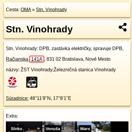
Cesta:
OMA
»
Stn. Vinohrady
Stn. Vinohrady
Stn. Vinohrady
: DPB, zastávka električky, spravuje DPB,
Račianska
141A
,
831 02
Bratislava, Nové Mesto
názvy: ŽST Vinohrady;Železničná stanica Vinohrady
Súradnice:
48°11'9"N
,
17°8'1"E
Extra: