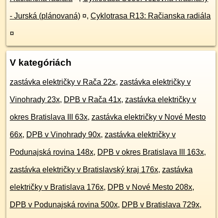
- Jurská (plánovaná)
¤
,
Cyklotrasa R13: Račianska radiála
¤
V kategóriách
zastávka električky v Rača 22x
,
zastávka električky v
Vinohrady 23x
,
DPB v Rača 41x
,
zastávka električky v
okres Bratislava III 63x
,
zastávka električky v Nové Mesto
66x
,
DPB v Vinohrady 90x
,
zastávka električky v
Podunajská rovina 148x
,
DPB v okres Bratislava III 163x
,
zastávka električky v Bratislavský kraj 176x
,
zastávka
električky v Bratislava 176x
,
DPB v Nové Mesto 208x
,
DPB v Podunajská rovina 500x
,
DPB v Bratislava 729x
,