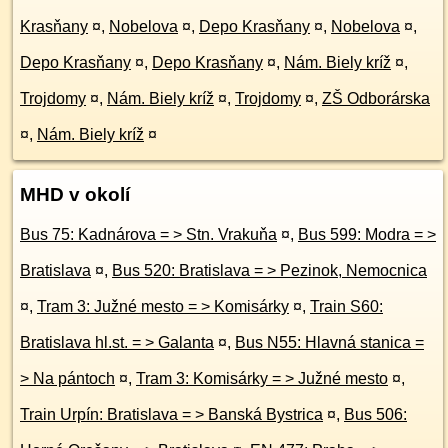
Krasňany
¤
,
Nobelova
¤
,
Depo Krasňany
¤
,
Nobelova
¤
,
Depo Krasňany
¤
,
Depo Krasňany
¤
,
Nám. Biely kríž
¤
,
Trojdomy
¤
,
Nám. Biely kríž
¤
,
Trojdomy
¤
,
ZŠ Odborárska
¤
,
Nám. Biely kríž
¤
MHD v okolí
Bus 75: Kadnárova = > Stn. Vrakuňa
¤
,
Bus 599: Modra = >
Bratislava
¤
,
Bus 520: Bratislava = > Pezinok, Nemocnica
¤
,
Tram 3: Južné mesto = > Komisárky
¤
,
Train S60:
Bratislava hl.st. = > Galanta
¤
,
Bus N55: Hlavná stanica =
> Na pántoch
¤
,
Tram 3: Komisárky = > Južné mesto
¤
,
Train Urpín: Bratislava = > Banská Bystrica
¤
,
Bus 506: