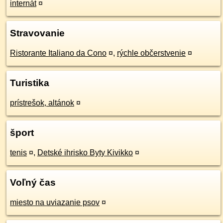
internát
¤
Stravovanie
Ristorante Italiano da Cono
¤
,
rýchle občerstvenie
¤
Turistika
prístrešok, altánok
¤
šport
tenis
¤
,
Detské ihrisko Byty Kivikko
¤
Voľný čas
miesto na uviazanie psov
¤