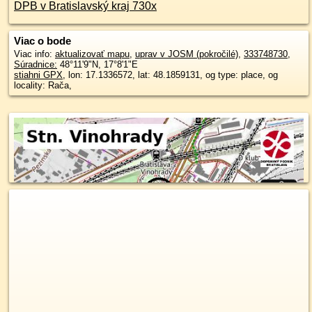
DPB v Bratislavský kraj 730x
Viac o bode
Viac info:
aktualizovať mapu
,
uprav v JOSM (pokročilé)
,
333748730
,
Súradnice:
48°11'9"N
,
17°8'1"E
stiahni GPX
, lon: 17.1336572, lat: 48.1859131, og type: place, og
locality: Rača,