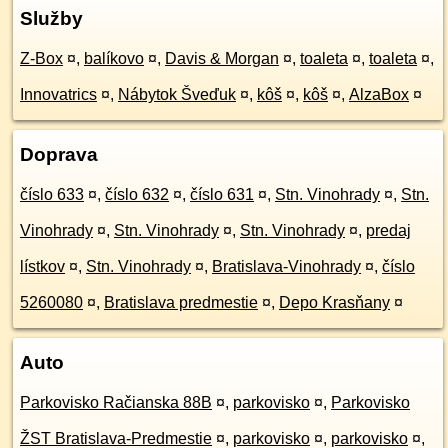
Služby
Z-Box
¤
,
balíkovo
¤
,
Davis & Morgan
¤
,
toaleta
¤
,
toaleta
¤
,
Innovatrics
¤
,
Nábytok Šveďuk
¤
,
kôš
¤
,
kôš
¤
,
AlzaBox
¤
Doprava
číslo 633
¤
,
číslo 632
¤
,
číslo 631
¤
,
Stn. Vinohrady
¤
,
Stn.
Vinohrady
¤
,
Stn. Vinohrady
¤
,
Stn. Vinohrady
¤
,
predaj
lístkov
¤
,
Stn. Vinohrady
¤
,
Bratislava-Vinohrady
¤
,
číslo
5260080
¤
,
Bratislava predmestie
¤
,
Depo Krasňany
¤
Auto
Parkovisko Račianska 88B
¤
,
parkovisko
¤
,
Parkovisko
ŽST Bratislava-Predmestie
¤
,
parkovisko
¤
,
parkovisko
¤
,