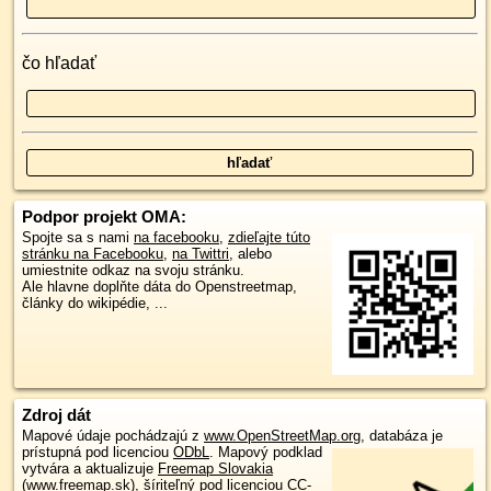
čo hľadať
Podpor projekt OMA:
Spojte sa s nami
na facebooku
,
zdieľajte túto
stránku na Facebooku
,
na Twittri
, alebo
umiestnite odkaz na svoju stránku.
Ale hlavne doplňte dáta do Openstreetmap,
články do wikipédie, ...
Zdroj dát
Mapové údaje pochádzajú z
www.OpenStreetMap.org
, databáza je
prístupná pod licenciou
ODbL
.
Mapový podklad
vytvára a aktualizuje
Freemap Slovakia
(www.freemap.sk)
, šíriteľný pod licenciou CC-