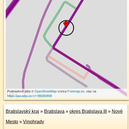
Podkladové dáta ©
OpenStreetMap
vrstva
Freemap.sk
, viac na
100 m
https://poi.oma.sk/n1189280908
Bratislavský kraj
»
Bratislava
»
okres Bratislava III
»
Nové
Mesto
»
Vinohrady