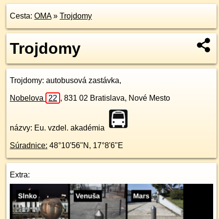
Cesta:
OMA
»
Trojdomy
Trojdomy
Trojdomy
: autobusová zastávka,
Nobelova
22
,
831 02
Bratislava, Nové Mesto
názvy: Eu. vzdel. akadémia
Súradnice:
48°10'56"N
,
17°8'6"E
Extra: