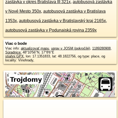
zastávka v okres Bratislava III 321x
,
autobusová zastávka
v Nové Mesto 350x
,
autobusová zastávka v Bratislava
1353x
,
autobusová zastávka v Bratislavský kraj 2165x
,
autobusová zastávka v Podunajská rovina 2359x
Viac o bode
Viac info:
aktualizovať mapu
,
uprav v JOSM (pokročilé)
,
1189280908
,
Súradnice:
48°10'56"N
,
17°8'6"E
stiahni GPX
, lon: 17.1351833, lat: 48.1822756, og type: place, og
locality: Vinohrady,