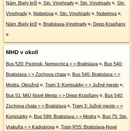
Nám. Biely kríž
¤
,
Stn. Vinohrady
¤
,
Stn. Vinohrady
¤
,
Stn.
Vinohrady
¤
,
Nobelova
¤
,
Stn. Vinohrady
¤
,
Nobelova
¤
,
Nám. Biely kríž
¤
,
Bratislava-Vinohrady
¤
,
Depo Krasňany
¤
MHD v okolí
Bus 520: Pezinok, Nemocnica = > Bratislava
¤
,
Bus 540:
Bratislava = > Zochova chata
¤
,
Bus 540: Bratislava = >
Modra, Okružná
¤
,
Tram 3: Komisárky = > Južné mesto
¤
,
Bus 51: MiÚ Nové Mesto = > Depo Krasňany
¤
,
Bus 540:
Zochova chata = > Bratislava
¤
,
Tram 3: Južné mesto = >
Komisárky
¤
,
Bus 599: Bratislava = > Modra
¤
,
Bus 75: Stn.
Vrakuňa = > Kadnárova
¤
,
Train R55: Bratislava-Nové