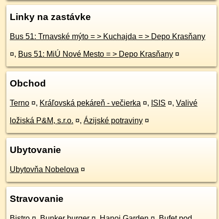
Linky na zastávke
Bus 51: Trnavské mýto = > Kuchajda = > Depo Krasňany
¤
,
Bus 51: MiÚ Nové Mesto = > Depo Krasňany
¤
Obchod
Terno
¤
,
Kráľovská pekáreň - večierka
¤
,
ISIS
¤
,
Valivé
ložiská P&M, s.r.o.
¤
,
Ázijské potraviny
¤
Ubytovanie
Ubytovňa Nobelova
¤
Stravovanie
Bistro
¤
,
Bunker burger
¤
,
Hanoi Garden
¤
,
Bufet pod