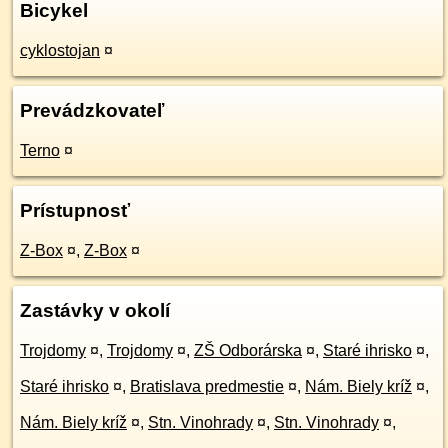
Bicykel
cyklostojan
¤
Prevádzkovateľ
Terno
¤
Prístupnosť
Z-Box
¤
,
Z-Box
¤
Zastávky v okolí
Trojdomy
¤
,
Trojdomy
¤
,
ZŠ Odborárska
¤
,
Staré ihrisko
¤
,
Staré ihrisko
¤
,
Bratislava predmestie
¤
,
Nám. Biely kríž
¤
,
Nám. Biely kríž
¤
,
Stn. Vinohrady
¤
,
Stn. Vinohrady
¤
,