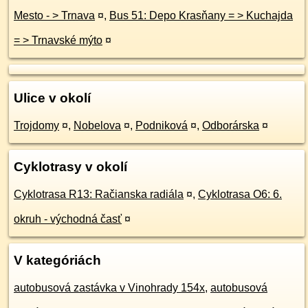
Mesto - > Trnava
¤
,
Bus 51: Depo Krasňany = > Kuchajda
= > Trnavské mýto
¤
Ulice v okolí
Trojdomy
¤
,
Nobelova
¤
,
Podniková
¤
,
Odborárska
¤
Cyklotrasy v okolí
Cyklotrasa R13: Račianska radiála
¤
,
Cyklotrasa O6: 6.
okruh - východná časť
¤
V kategóriách
autobusová zastávka v Vinohrady 154x
,
autobusová