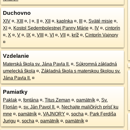
Duchovno
XIV
¤
,
XIII
¤
,
I
¤
,
II
¤
,
XII
¤
,
kaplnka
¤
,
III
¤
,
Sväté misie
¤
,
XI
¤
,
Kostol Sedembolestnej Panny Márie
¤
,
IV
¤
,
cintorín
¤
,
X
¤
,
V
¤
,
IX
¤
,
VIII
¤
,
VI
¤
,
VII
¤
,
kríž
¤
,
Cintorín Vajnory
¤
Vzdelanie
Materská škola sv. Jána Pavla II.
¤
,
Súkromná základná
umelecká škola
¤
,
Základná škola s materskou školou sv.
Jána Pavla II.
¤
Pamiatky
Paklak
¤
,
fontána
¤
,
Titus Zeman
¤
,
pamätník
¤
,
Sv.
Florián
¤
,
sv. Ján Pavol II.
¤
,
Nechajte maličkých prísť ku
mne
¤
,
pamätník
¤
,
VAJNORY
¤
,
socha
¤
,
Park Ferdiša
Jurigu
¤
,
socha
¤
,
pamätník
¤
,
pamätník
¤