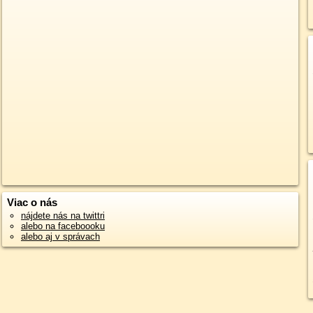
Viac o nás
nájdete nás na twittri
alebo na faceboooku
alebo aj v správach