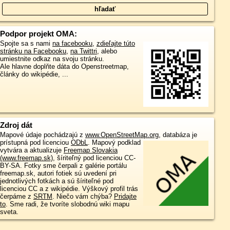
Podpor projekt OMA:
Spojte sa s nami
na facebooku
,
zdieľajte túto
stránku na Facebooku
,
na Twittri
, alebo
umiestnite odkaz na svoju stránku.
Ale hlavne doplňte dáta do Openstreetmap,
články do wikipédie, ...
Zdroj dát
Mapové údaje pochádzajú z
www.OpenStreetMap.org
, databáza je
prístupná pod licenciou
ODbL
.
Mapový podklad
vytvára a aktualizuje
Freemap Slovakia
(www.freemap.sk)
, šíriteľný pod licenciou CC-
BY-SA. Fotky sme čerpali z galérie portálu
freemap.sk, autori fotiek sú uvedení pri
jednotlivých fotkách a sú šíriteľné pod
licenciou CC a z wikipédie. Výškový profil trás
čerpáme z
SRTM
. Niečo vám chýba?
Pridajte
to
. Sme radi, že tvoríte slobodnú wiki mapu
sveta.