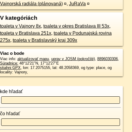
Vajnorská radiála (plánovaná)
¤
,
JuRaVa
¤
V kategóriách
toaleta v Vajnory 8x
,
toaleta v okres Bratislava III 53x
,
toaleta v Bratislava 251x
,
toaleta v Podunajská rovina
275x
,
toaleta v Bratislavský kraj 309x
Viac o bode
Viac info:
aktualizovať mapu
,
uprav v JOSM (pokročilé)
,
8896030306
,
Súradnice:
48°12'21"N
,
17°12'27"E
stiahni GPX
, lon: 17.2075155, lat: 48.2058369, og type: place, og
locality: Vajnory,
kde hľadať
čo hľadať