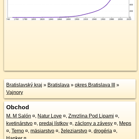
Bratislavský kraj
»
Bratislava
»
okres Bratislava III
»
Vajnory
Obchod
M. M Salón
¤
,
Natur Love
¤
,
Zmrzlina Pod Lipami
¤
,
kvetinárstvo
¤
,
predaj lístkov
¤
,
záclony a závesy
¤
,
Meps
¤
,
Terno
¤
,
mäsiarstvo
¤
,
železiarstvo
¤
,
drogéria
¤
,
Hanker
¤