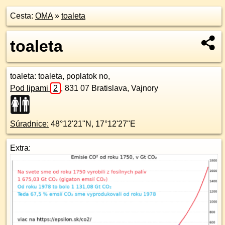
Cesta:
OMA
»
toaleta
toaleta
toaleta
: toaleta, poplatok no,
Pod lipami
2
,
831 07
Bratislava, Vajnory
Súradnice:
48°12'21"N
,
17°12'27"E
Extra: