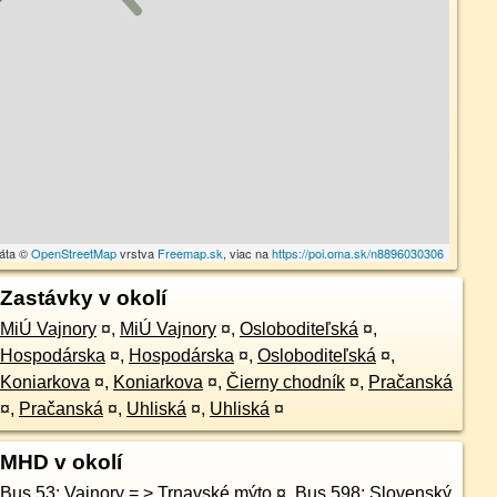
dáta ©
OpenStreetMap
vrstva
Freemap.sk
, viac na
https://poi.oma.sk/n8896030306
Zastávky v okolí
MiÚ Vajnory
¤
,
MiÚ Vajnory
¤
,
Osloboditeľská
¤
,
Hospodárska
¤
,
Hospodárska
¤
,
Osloboditeľská
¤
,
Koniarkova
¤
,
Koniarkova
¤
,
Čierny chodník
¤
,
Pračanská
¤
,
Pračanská
¤
,
Uhliská
¤
,
Uhliská
¤
MHD v okolí
Bus 53: Vajnory = > Trnavské mýto
¤
,
Bus 598: Slovenský