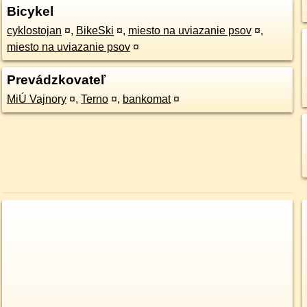
Bicykel
cyklostojan
¤
,
BikeSki
¤
,
miesto na uviazanie psov
¤
,
miesto na uviazanie psov
¤
Prevádzkovateľ
MiÚ Vajnory
¤
,
Terno
¤
,
bankomat
¤