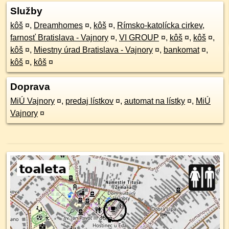
Služby
kôš
¤
,
Dreamhomes
¤
,
kôš
¤
,
Rímsko-katolícka cirkev,
farnosť Bratislava - Vajnory
¤
,
VI GROUP
¤
,
kôš
¤
,
kôš
¤
,
kôš
¤
,
Miestny úrad Bratislava - Vajnory
¤
,
bankomat
¤
,
kôš
¤
,
kôš
¤
Doprava
MiÚ Vajnory
¤
,
predaj lístkov
¤
,
automat na lístky
¤
,
MiÚ
Vajnory
¤