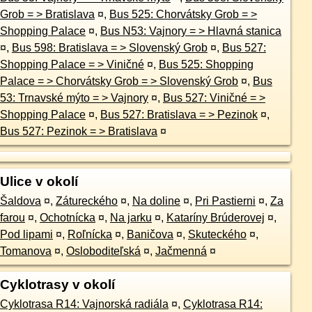
Grob = > Bratislava
¤
,
Bus 525: Chorvátsky Grob = >
Shopping Palace
¤
,
Bus N53: Vajnory = > Hlavná stanica
¤
,
Bus 598: Bratislava = > Slovenský Grob
¤
,
Bus 527:
Shopping Palace = > Viničné
¤
,
Bus 525: Shopping
Palace = > Chorvátsky Grob = > Slovenský Grob
¤
,
Bus
53: Trnavské mýto = > Vajnory
¤
,
Bus 527: Viničné = >
Shopping Palace
¤
,
Bus 527: Bratislava = > Pezinok
¤
,
Bus 527: Pezinok = > Bratislava
¤
Ulice v okolí
Šaldova
¤
,
Zátureckého
¤
,
Na doline
¤
,
Pri Pastierni
¤
,
Za
farou
¤
,
Ochotnícka
¤
,
Na jarku
¤
,
Kataríny Brúderovej
¤
,
Pod lipami
¤
,
Roľnícka
¤
,
Baničova
¤
,
Skuteckého
¤
,
Tomanova
¤
,
Osloboditeľská
¤
,
Jačmenná
¤
Cyklotrasy v okolí
Cyklotrasa R14: Vajnorská radiála
¤
,
Cyklotrasa R14: