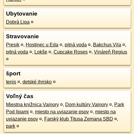
Ubytovanie
Dobrá Lipa
¤
Stravovanie
Presik
¤
,
Hostinec u Eda
¤
,
pitná voda
¤
,
Bakchus Vila
¤
,
pitná voda
¤
,
Lokše
¤
,
Cupcake Roses
¤
,
Vináreň Regius
¤
šport
tenis
¤
,
detské ihrisko
¤
Voľný čas
Miestna knižnica Vajnory
¤
,
Dom kultúry Vajnory
¤
,
Park
Pod lipami
¤
,
miesto na uviazanie psov
¤
,
miesto na
uviazanie psov
¤
,
Farský klub Titusa Zemana SBD
¤
,
park
¤