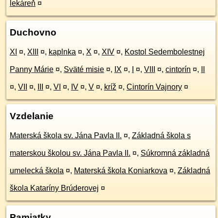
lekáreň
¤
Duchovno
XI
¤
,
XIII
¤
,
kaplnka
¤
,
X
¤
,
XIV
¤
,
Kostol Sedembolestnej
Panny Márie
¤
,
Sväté misie
¤
,
IX
¤
,
I
¤
,
VIII
¤
,
cintorín
¤
,
II
¤
,
VII
¤
,
III
¤
,
VI
¤
,
IV
¤
,
V
¤
,
kríž
¤
,
Cintorín Vajnory
¤
Vzdelanie
Materská škola sv. Jána Pavla II.
¤
,
Základná škola s
materskou školou sv. Jána Pavla II.
¤
,
Súkromná základná
umelecká škola
¤
,
Materská škola Koniarkova
¤
,
Základná
škola Kataríny Brúderovej
¤
Pamiatky