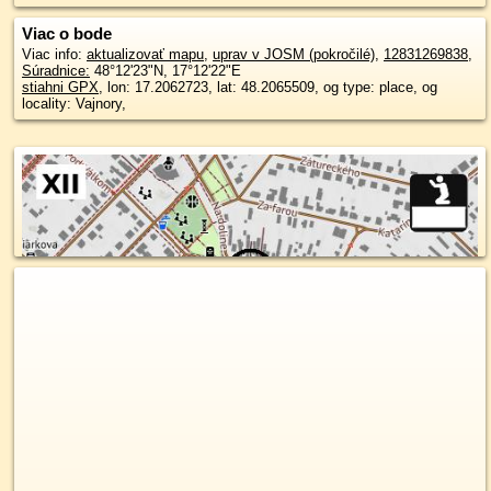
Viac o bode
Viac info:
aktualizovať mapu
,
uprav v JOSM (pokročilé)
,
12831269838
,
Súradnice:
48°12'23"N
,
17°12'22"E
stiahni GPX
, lon: 17.2062723, lat: 48.2065509, og type: place, og
locality: Vajnory,