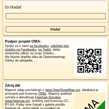
čo hľadať
Podpor projekt OMA:
Spojte sa s nami
na facebooku
,
zdieľajte túto
stránku na Facebooku
,
na Twittri
, alebo
umiestnite odkaz na svoju stránku.
Ale hlavne doplňte dáta do Openstreetmap,
články do wikipédie, ...
Zdroj dát
Mapové údaje pochádzajú z
www.OpenStreetMap.org
, databáza je
prístupná pod licenciou
ODbL
.
Mapový podklad
vytvára a aktualizuje
Freemap Slovakia
(www.freemap.sk)
, šíriteľný pod licenciou CC-
BY-SA. Fotky sme čerpali z galérie portálu
freemap.sk, autori fotiek sú uvedení pri