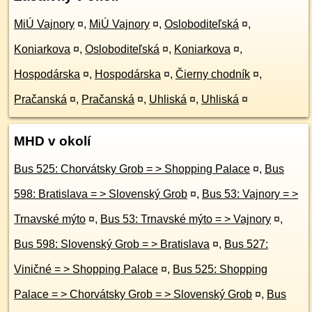
MiÚ Vajnory
¤
,
MiÚ Vajnory
¤
,
Osloboditeľská
¤
,
Koniarkova
¤
,
Osloboditeľská
¤
,
Koniarkova
¤
,
Hospodárska
¤
,
Hospodárska
¤
,
Čierny chodník
¤
,
Pračanská
¤
,
Pračanská
¤
,
Uhliská
¤
,
Uhliská
¤
MHD v okolí
Bus 525: Chorvátsky Grob = > Shopping Palace
¤
,
Bus
598: Bratislava = > Slovenský Grob
¤
,
Bus 53: Vajnory = >
Trnavské mýto
¤
,
Bus 53: Trnavské mýto = > Vajnory
¤
,
Bus 598: Slovenský Grob = > Bratislava
¤
,
Bus 527:
Viničné = > Shopping Palace
¤
,
Bus 525: Shopping
Palace = > Chorvátsky Grob = > Slovenský Grob
¤
,
Bus