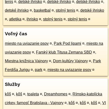
tenis
¤
,
detské ihrisko
¤
,
detské ihrisko
¤
,
detské ihrisko
¤
,
detské ihrisko
¤
,
basketbal
¤
,
stolný tenis
¤
,
detské ihrisko
¤
,
atletika
¤
,
ihrisko
¤
,
stolný tenis
¤
,
stolný tenis
¤
Voľný čas
miesto na uviazanie psov
¤
,
Park Pod lipami
¤
,
miesto na
uviazanie psov
¤
,
Farský klub Titusa Zemana SBD
¤
,
Miestna knižnica Vajnory
¤
,
Dom kultúry Vajnory
¤
,
Park
Ferdiša Jurigu
¤
,
park
¤
,
miesto na uviazanie psov
¤
Služby
kôš
¤
,
kôš
¤
,
toaleta
¤
,
Dreamhomes
¤
,
Rímsko-katolícka
cirkev, farnosť Bratislava - Vajnory
¤
,
kôš
¤
,
kôš
¤
,
kôš
¤
,
VI