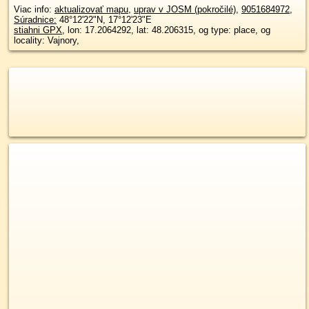
Viac info:
aktualizovať mapu
,
uprav v JOSM (pokročilé)
,
9051684972
,
Súradnice:
48°12'22"N
,
17°12'23"E
stiahni GPX
, lon: 17.2064292, lat: 48.206315, og type: place, og
locality: Vajnory,