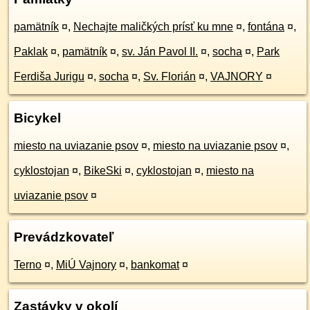
pamätník
¤
,
Nechajte maličkých prísť ku mne
¤
,
fontána
¤
,
Paklak
¤
,
pamätník
¤
,
sv. Ján Pavol II.
¤
,
socha
¤
,
Park
Ferdiša Jurigu
¤
,
socha
¤
,
Sv. Florián
¤
,
VAJNORY
¤
Bicykel
miesto na uviazanie psov
¤
,
miesto na uviazanie psov
¤
,
cyklostojan
¤
,
BikeSki
¤
,
cyklostojan
¤
,
miesto na
uviazanie psov
¤
Prevádzkovateľ
Terno
¤
,
MiÚ Vajnory
¤
,
bankomat
¤
Zastávky v okolí