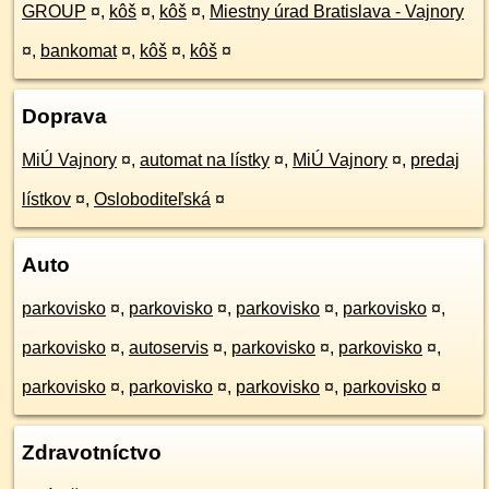
GROUP
¤
,
kôš
¤
,
kôš
¤
,
Miestny úrad Bratislava - Vajnory
¤
,
bankomat
¤
,
kôš
¤
,
kôš
¤
Doprava
MiÚ Vajnory
¤
,
automat na lístky
¤
,
MiÚ Vajnory
¤
,
predaj
lístkov
¤
,
Osloboditeľská
¤
Auto
parkovisko
¤
,
parkovisko
¤
,
parkovisko
¤
,
parkovisko
¤
,
parkovisko
¤
,
autoservis
¤
,
parkovisko
¤
,
parkovisko
¤
,
parkovisko
¤
,
parkovisko
¤
,
parkovisko
¤
,
parkovisko
¤
Zdravotníctvo