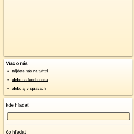
Viac o nás
nájdete nás na twittri
alebo na faceboooku
alebo aj v správach
kde hľadať
čo hľadať