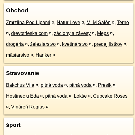
Obchod
Zmrzlina Pod Lipami
¤
,
Natur Love
¤
,
M. M Salón
¤
,
Terno
¤
,
drevotrieska.com
¤
,
záclony a závesy
¤
,
Meps
¤
,
drogéria
¤
,
železiarstvo
¤
,
kvetinárstvo
¤
,
predaj lístkov
¤
,
mäsiarstvo
¤
,
Hanker
¤
Stravovanie
Bakchus Vila
¤
,
pitná voda
¤
,
pitná voda
¤
,
Presik
¤
,
Hostinec u Eda
¤
,
pitná voda
¤
,
Lokše
¤
,
Cupcake Roses
¤
,
Vináreň Regius
¤
šport