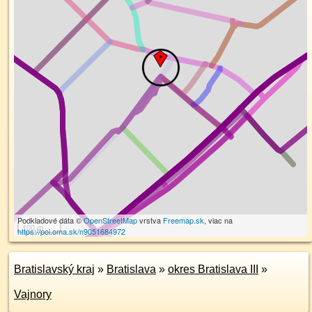
Podkladové dáta ©
OpenStreetMap
vrstva
Freemap.sk
, viac na
100 m
https://poi.oma.sk/n9051684972
Bratislavský kraj
»
Bratislava
»
okres Bratislava III
»
Vajnory