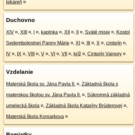
lekáreň
¤
Duchovno
XIV
¤
,
XIII
¤
,
I
¤
,
kaplnka
¤
,
XII
¤
,
II
¤
,
Sväté misie
¤
,
Kostol
Sedembolestnej Panny Márie
¤
,
XI
¤
,
III
¤
,
X
¤
,
cintorín
¤
,
IV
¤
,
IX
¤
,
VIII
¤
,
V
¤
,
VI
¤
,
VII
¤
,
kríž
¤
,
Cintorín Vajnory
¤
Vzdelanie
Materská škola sv. Jána Pavla II.
¤
,
Základná škola s
materskou školou sv. Jána Pavla II.
¤
,
Súkromná základná
umelecká škola
¤
,
Základná škola Kataríny Brúderovej
¤
,
Materská škola Koniarkova
¤
Pamiatky