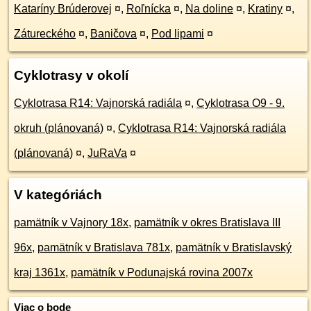
Kataríny Brúderovej
¤
,
Roľnícka
¤
,
Na doline
¤
,
Kratiny
¤
,
Zátureckého
¤
,
Baničova
¤
,
Pod lipami
¤
Cyklotrasy v okolí
Cyklotrasa R14: Vajnorská radiála
¤
,
Cyklotrasa O9 - 9.
okruh (plánovaná)
¤
,
Cyklotrasa R14: Vajnorská radiála
(plánovaná)
¤
,
JuRaVa
¤
V kategóriách
pamätník v Vajnory 18x
,
pamätník v okres Bratislava III
96x
,
pamätník v Bratislava 781x
,
pamätník v Bratislavský
kraj 1361x
,
pamätník v Podunajská rovina 2007x
Viac o bode