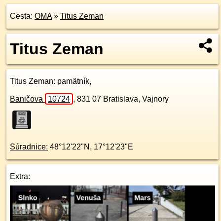
Cesta:
OMA
»
Titus Zeman
Titus Zeman
Titus Zeman
: pamätník,
Baničova
10724
,
831 07
Bratislava, Vajnory
Súradnice:
48°12'22"N
,
17°12'23"E
Extra: