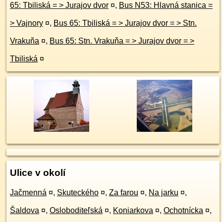
65: Tbiliská = > Jurajov dvor
¤
,
Bus N53: Hlavná stanica =
> Vajnory
¤
,
Bus 65: Tbiliská = > Jurajov dvor = > Stn.
Vrakuňa
¤
,
Bus 65: Stn. Vrakuňa = > Jurajov dvor = >
Tbiliská
¤
Ulice v okolí
Jačmenná
¤
,
Skuteckého
¤
,
Za farou
¤
,
Na jarku
¤
,
Šaldova
¤
,
Osloboditeľská
¤
,
Koniarkova
¤
,
Ochotnícka
¤
,