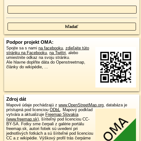
Podpor projekt OMA:
Spojte sa s nami
na facebooku
,
zdieľajte túto
stránku na Facebooku
,
na Twittri
, alebo
umiestnite odkaz na svoju stránku.
Ale hlavne doplňte dáta do Openstreetmap,
články do wikipédie, ...
Zdroj dát
Mapové údaje pochádzajú z
www.OpenStreetMap.org
, databáza je
prístupná pod licenciou
ODbL
.
Mapový podklad
vytvára a aktualizuje
Freemap Slovakia
(www.freemap.sk)
, šíriteľný pod licenciou CC-
BY-SA. Fotky sme čerpali z galérie portálu
freemap.sk, autori fotiek sú uvedení pri
jednotlivých fotkách a sú šíriteľné pod licenciou
CC a z wikipédie. Výškový profil trás čerpáme