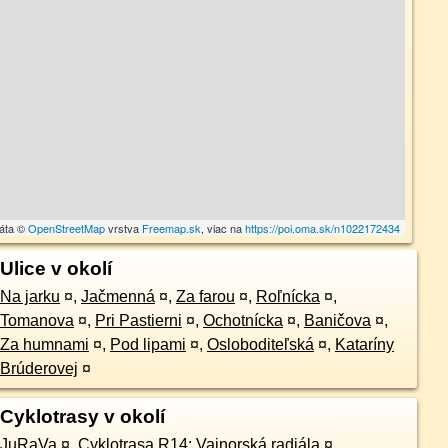
dáta ©
OpenStreetMap
vrstva
Freemap.sk
, viac na
https://poi.oma.sk/n1022172434
Ulice v okolí
Na jarku
¤
,
Jačmenná
¤
,
Za farou
¤
,
Roľnícka
¤
,
Tomanova
¤
,
Pri Pastierni
¤
,
Ochotnícka
¤
,
Baničova
¤
,
Za humnami
¤
,
Pod lipami
¤
,
Osloboditeľská
¤
,
Kataríny
Brúderovej
¤
Cyklotrasy v okolí
JuRaVa
¤
,
Cyklotrasa R14: Vajnorská radiála
¤
,