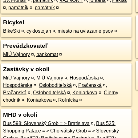
Sv. Florián
¤
,
pamätník
¤
,
VAJNORY
¤
,
fontána
¤
,
Paklak
¤
,
pamätník
¤
,
pamätník
¤
Bicykel
BikeSki
¤
,
cyklostojan
¤
,
miesto na uviazanie psov
¤
Prevádzkovateľ
MiÚ Vajnory
¤
,
bankomat
¤
Zastávky v okolí
MiÚ Vajnory
¤
,
MiÚ Vajnory
¤
,
Hospodárska
¤
,
Hospodárska
¤
,
Osloboditeľská
¤
,
Pračanská
¤
,
Pračanská
¤
,
Osloboditeľská
¤
,
Koniarkova
¤
,
Čierny
chodník
¤
,
Koniarkova
¤
,
Roľnícka
¤
MHD v okolí
Bus 598: Slovenský Grob = > Bratislava
¤
,
Bus 525:
Shopping Palace = > Chorvátsky Grob = > Slovenský