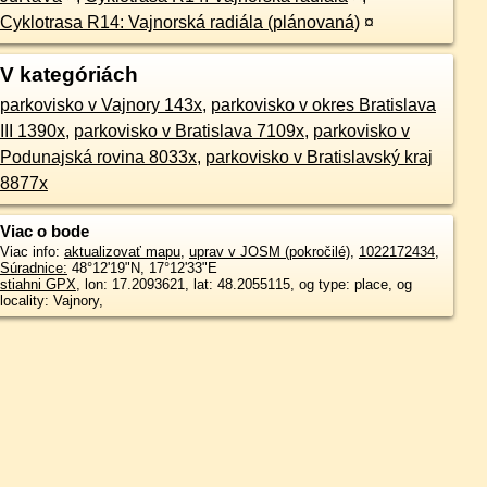
Cyklotrasa R14: Vajnorská radiála (plánovaná)
¤
V kategóriách
parkovisko v Vajnory 143x
,
parkovisko v okres Bratislava
III 1390x
,
parkovisko v Bratislava 7109x
,
parkovisko v
Podunajská rovina 8033x
,
parkovisko v Bratislavský kraj
8877x
Viac o bode
Viac info:
aktualizovať mapu
,
uprav v JOSM (pokročilé)
,
1022172434
,
Súradnice:
48°12'19"N
,
17°12'33"E
stiahni GPX
, lon: 17.2093621, lat: 48.2055115, og type: place, og
locality: Vajnory,