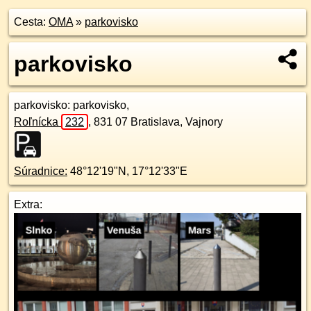
Cesta:
OMA
»
parkovisko
parkovisko
parkovisko
: parkovisko,
Roľnícka
232
,
831 07
Bratislava, Vajnory
Súradnice:
48°12'19"N
,
17°12'33"E
Extra: