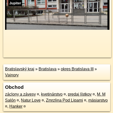
Bratislavský kraj
»
Bratislava
»
okres Bratislava III
»
Vajnory
Obchod
záclony a závesy
¤
,
kvetinárstvo
¤
,
predaj lístkov
¤
,
M. M
Salón
¤
,
Natur Love
¤
,
Zmrzlina Pod Lipami
¤
,
mäsiarstvo
¤
,
Hanker
¤