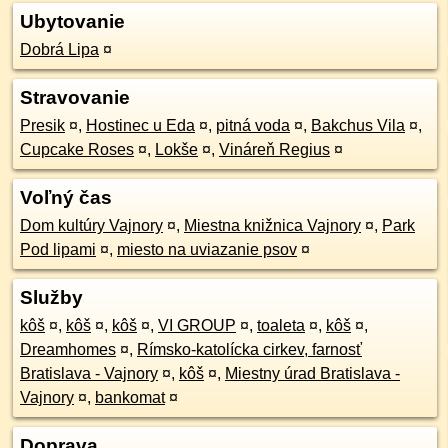
Ubytovanie
Dobrá Lipa
¤
Stravovanie
Presik
¤
,
Hostinec u Eda
¤
,
pitná voda
¤
,
Bakchus Vila
¤
,
Cupcake Roses
¤
,
Lokše
¤
,
Vináreň Regius
¤
Voľný čas
Dom kultúry Vajnory
¤
,
Miestna knižnica Vajnory
¤
,
Park
Pod lipami
¤
,
miesto na uviazanie psov
¤
Služby
kôš
¤
,
kôš
¤
,
kôš
¤
,
VI GROUP
¤
,
toaleta
¤
,
kôš
¤
,
Dreamhomes
¤
,
Rímsko-katolícka cirkev, farnosť
Bratislava - Vajnory
¤
,
kôš
¤
,
Miestny úrad Bratislava -
Vajnory
¤
,
bankomat
¤
Doprava