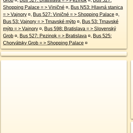
Grob
¤
,
Bus 527: Bratislava = > Pezinok
¤
,
Bus 527:
Shopping Palace = > Viničné
¤
,
Bus N53: Hlavná stanica
= > Vajnory
¤
,
Bus 527: Viničné = > Shopping Palace
¤
,
Bus 53: Vajnory = > Trnavské mýto
¤
,
Bus 53: Trnavské
mýto = > Vajnory
¤
,
Bus 598: Bratislava = > Slovenský
Grob
¤
,
Bus 527: Pezinok = > Bratislava
¤
,
Bus 525:
Chorvátsky Grob = > Shopping Palace
¤