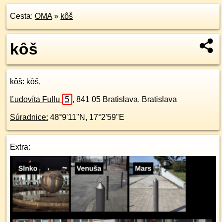
Cesta:
OMA
»
kôš
kôš
kôš
: kôš,
Ľudovíta Fullu
5
,
841 05
Bratislava, Bratislava
Súradnice:
48°9'11"N
,
17°2'59"E
Extra: