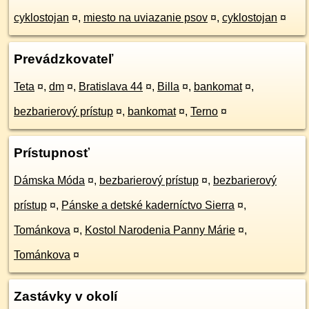
cyklostojan
¤
,
miesto na uviazanie psov
¤
,
cyklostojan
¤
Prevádzkovateľ
Teta
¤
,
dm
¤
,
Bratislava 44
¤
,
Billa
¤
,
bankomat
¤
,
bezbarierový prístup
¤
,
bankomat
¤
,
Terno
¤
Prístupnosť
Dámska Móda
¤
,
bezbarierový prístup
¤
,
bezbarierový
prístup
¤
,
Pánske a detské kaderníctvo Sierra
¤
,
Tománkova
¤
,
Kostol Narodenia Panny Márie
¤
,
Tománkova
¤
Zastávky v okolí