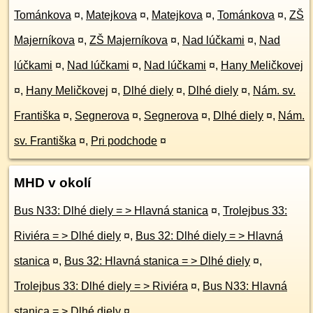
Tománkova
¤
,
Matejkova
¤
,
Matejkova
¤
,
Tománkova
¤
,
ZŠ
Majerníkova
¤
,
ZŠ Majerníkova
¤
,
Nad lúčkami
¤
,
Nad
lúčkami
¤
,
Nad lúčkami
¤
,
Nad lúčkami
¤
,
Hany Meličkovej
¤
,
Hany Meličkovej
¤
,
Dlhé diely
¤
,
Dlhé diely
¤
,
Nám. sv.
Františka
¤
,
Segnerova
¤
,
Segnerova
¤
,
Dlhé diely
¤
,
Nám.
sv. Františka
¤
,
Pri podchode
¤
MHD v okolí
Bus N33: Dlhé diely = > Hlavná stanica
¤
,
Trolejbus 33:
Riviéra = > Dlhé diely
¤
,
Bus 32: Dlhé diely = > Hlavná
stanica
¤
,
Bus 32: Hlavná stanica = > Dlhé diely
¤
,
Trolejbus 33: Dlhé diely = > Riviéra
¤
,
Bus N33: Hlavná
stanica = > Dlhé diely
¤