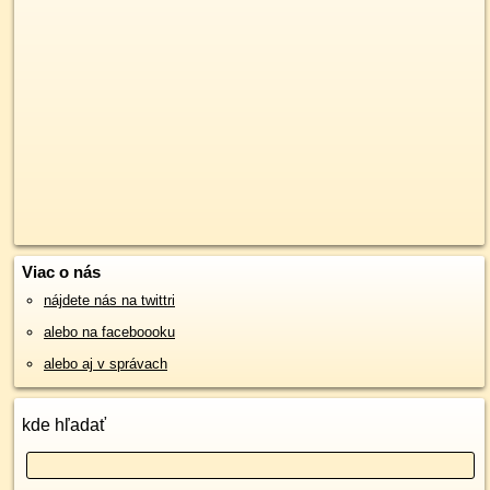
Viac o nás
nájdete nás na twittri
alebo na faceboooku
alebo aj v správach
kde hľadať