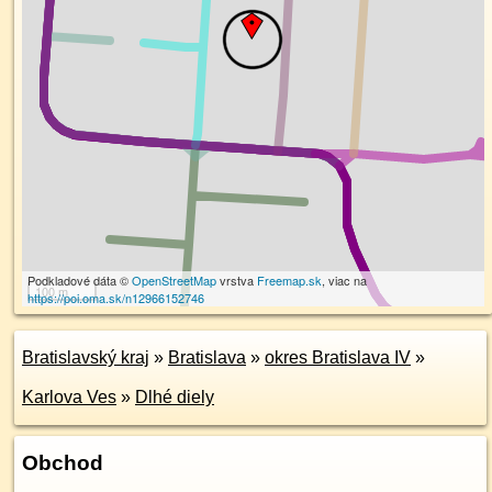
Podkladové dáta ©
OpenStreetMap
vrstva
Freemap.sk
, viac na
100 m
https://poi.oma.sk/n12966152746
Bratislavský kraj
»
Bratislava
»
okres Bratislava IV
»
Karlova Ves
»
Dlhé diely
Obchod