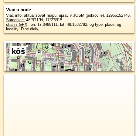
Viac o bode
Viac info:
aktualizovať mapu
,
uprav v JOSM (pokročilé)
,
12966152746
,
Súradnice:
48°9'11"N
,
17°2'59"E
stiahni GPX
, lon: 17.0499111, lat: 48.1532782, og type: place, og
locality: Dlhé diely,