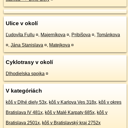
Ulice v okolí
Ľudovíta Fullu
¤
,
Majerníkova
¤
,
Pribišova
¤
,
Tománkova
¤
,
Jána Stanislava
¤
,
Matejkova
¤
Cyklotrasy v okolí
Dlhodielska spojka
¤
V kategóriách
kôš v Dlhé diely 53x
,
kôš v Karlova Ves 318x
,
kôš v okres
Bratislava IV 481x
,
kôš v Malé Karpaty 685x
,
kôš v
Bratislava 2501x
,
kôš v Bratislavský kraj 2752x