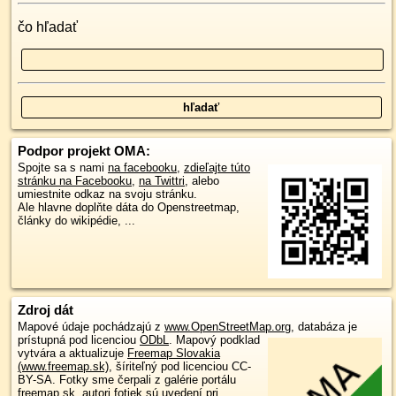
čo hľadať
Podpor projekt OMA:
Spojte sa s nami
na facebooku
,
zdieľajte túto
stránku na Facebooku
,
na Twittri
, alebo
umiestnite odkaz na svoju stránku.
Ale hlavne doplňte dáta do Openstreetmap,
články do wikipédie, ...
Zdroj dát
Mapové údaje pochádzajú z
www.OpenStreetMap.org
, databáza je
prístupná pod licenciou
ODbL
.
Mapový podklad
vytvára a aktualizuje
Freemap Slovakia
(www.freemap.sk)
, šíriteľný pod licenciou CC-
BY-SA. Fotky sme čerpali z galérie portálu
freemap.sk, autori fotiek sú uvedení pri