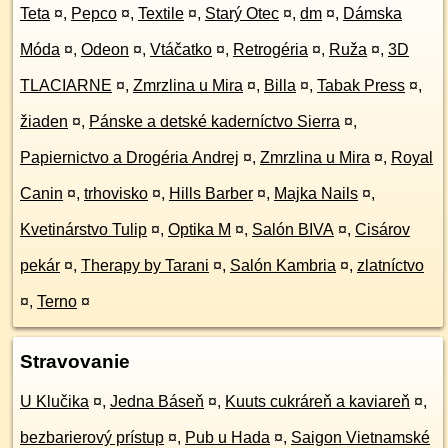
Teta
¤
,
Pepco
¤
,
Textile
¤
,
Starý Otec
¤
,
dm
¤
,
Dámska
Móda
¤
,
Odeon
¤
,
Vtáčatko
¤
,
Retrogéria
¤
,
Ruža
¤
,
3D
TLACIARNE
¤
,
Zmrzlina u Mira
¤
,
Billa
¤
,
Tabak Press
¤
,
žiaden
¤
,
Pánske a detské kaderníctvo Sierra
¤
,
Papiernictvo a Drogéria Andrej
¤
,
Zmrzlina u Mira
¤
,
Royal
Canin
¤
,
trhovisko
¤
,
Hills Barber
¤
,
Majka Nails
¤
,
Kvetinárstvo Tulip
¤
,
Optika M
¤
,
Salón BIVA
¤
,
Cisárov
pekár
¤
,
Therapy by Tarani
¤
,
Salón Kambria
¤
,
zlatníctvo
¤
,
Terno
¤
Stravovanie
U Klučika
¤
,
Jedna Báseň
¤
,
Kuuts cukráreň a kaviareň
¤
,
bezbarierový prístup
¤
,
Pub u Hada
¤
,
Saigon Vietnamské