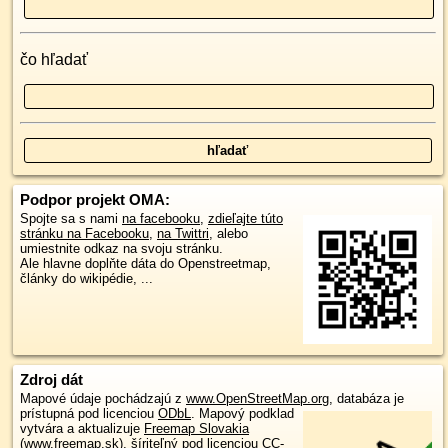
čo hľadať
Podpor projekt OMA:
Spojte sa s nami
na facebooku
,
zdieľajte túto
stránku na Facebooku
,
na Twittri
, alebo
umiestnite odkaz na svoju stránku.
Ale hlavne doplňte dáta do Openstreetmap,
články do wikipédie, ...
Zdroj dát
Mapové údaje pochádzajú z
www.OpenStreetMap.org
, databáza je
prístupná pod licenciou
ODbL
.
Mapový podklad
vytvára a aktualizuje
Freemap Slovakia
(www.freemap.sk)
, šíriteľný pod licenciou CC-