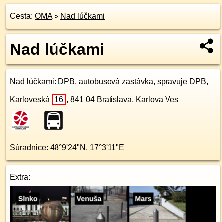
Cesta:
OMA
»
Nad lúčkami
Nad lúčkami
Nad lúčkami
: DPB, autobusová zastávka, spravuje DPB,
Karloveská
16
,
841 04
Bratislava, Karlova Ves
Súradnice:
48°9'24"N
,
17°3'11"E
Extra: