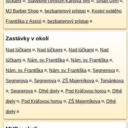
lúčkami
¤
,
Stavebné centrum Karlova Ves
¤
,
Smart Gym
¤
,
MJ Barber Shop
¤
,
bezbarierový prístup
¤
,
Kostol svätého
Františka z Assisi
¤
,
bezbarierový prístup
¤
Zastávky v okolí
Nad lúčkami
¤
,
Nad lúčkami
¤
,
Nad lúčkami
¤
,
Nad
lúčkami
¤
,
Nám. sv. Františka
¤
,
Nám. sv. Františka
¤
,
Nám. sv. Františka
¤
,
Nám. sv. Františka
¤
,
Segnerova
¤
,
Segnerova
¤
,
Segnerova
¤
,
ZŠ Majerníkova
¤
,
Tománkova
¤
,
Segnerova
¤
,
Dlhé diely
¤
,
Pod Kráľovou horou
¤
,
Dlhé
diely
¤
,
Pod Kráľovou horou
¤
,
ZŠ Majerníkova
¤
,
Dlhé
diely
¤