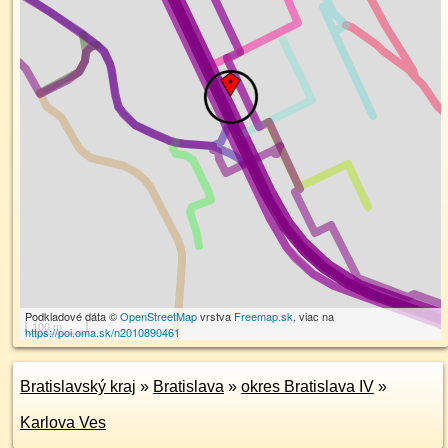
Podkladové dáta ©
OpenStreetMap
vrstva
Freemap.sk
, viac na
100 m
https://poi.oma.sk/n2010890461
Bratislavský kraj
»
Bratislava
»
okres Bratislava IV
»
Karlova Ves