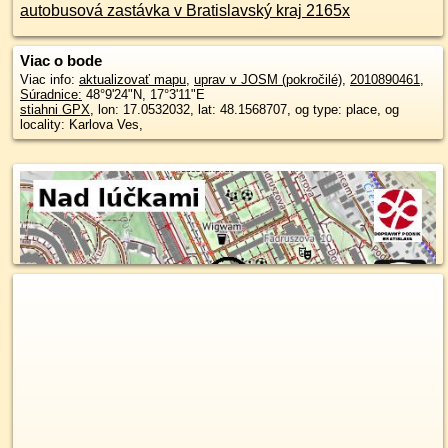
autobusová zastávka v Bratislavský kraj 2165x
Viac o bode
Viac info:
aktualizovať mapu
,
uprav v JOSM (pokročilé)
,
2010890461
,
Súradnice:
48°9'24"N
,
17°3'11"E
stiahni GPX
, lon: 17.0532032, lat: 48.1568707, og type: place, og
locality: Karlova Ves,