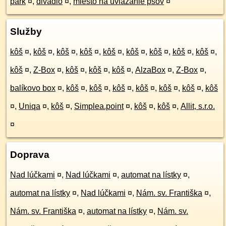
park
¤
,
divadlo
¤
,
miesto na uviazanie psov
¤
Služby
kôš
¤
,
kôš
¤
,
kôš
¤
,
kôš
¤
,
kôš
¤
,
kôš
¤
,
kôš
¤
,
kôš
¤
,
kôš
¤
,
kôš
¤
,
Z-Box
¤
,
kôš
¤
,
kôš
¤
,
kôš
¤
,
AlzaBox
¤
,
Z-Box
¤
,
balíkovo box
¤
,
kôš
¤
,
kôš
¤
,
kôš
¤
,
kôš
¤
,
kôš
¤
,
kôš
¤
,
kôš
¤
,
Uniqa
¤
,
kôš
¤
,
Simplea.point
¤
,
kôš
¤
,
kôš
¤
,
Allit, s.r.o.
¤
Doprava
Nad lúčkami
¤
,
Nad lúčkami
¤
,
automat na lístky
¤
,
automat na lístky
¤
,
Nad lúčkami
¤
,
Nám. sv. Františka
¤
,
Nám. sv. Františka
¤
,
automat na lístky
¤
,
Nám. sv.