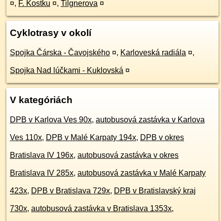
¤
,
F. Kostku
¤
,
Tilgnerova
¤
Cyklotrasy v okolí
Spojka Čárska - Čavojského
¤
,
Karloveská radiála
¤
,
Spojka Nad lúčkami - Kuklovská
¤
V kategóriách
DPB v Karlova Ves 90x
,
autobusová zastávka v Karlova
Ves 110x
,
DPB v Malé Karpaty 194x
,
DPB v okres
Bratislava IV 196x
,
autobusová zastávka v okres
Bratislava IV 285x
,
autobusová zastávka v Malé Karpaty
423x
,
DPB v Bratislava 729x
,
DPB v Bratislavský kraj
730x
,
autobusová zastávka v Bratislava 1353x
,