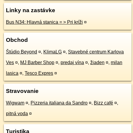
Linky na zastávke
Bus N34: Hlavná stanica = > Pri kríži
¤
Obchod
Štúdio Beyond
¤
,
KlimaLG
¤
,
Stavebné centrum Karlova
Ves
¤
,
MJ Barber Shop
¤
,
predaj vína
¤
,
žiaden
¤
,
milan
lasica
¤
,
Tesco Expres
¤
Stravovanie
Wigwam
¤
,
Pizzeria italiana da Sandro
¤
,
Bizz café
¤
,
pitná voda
¤
Turistika