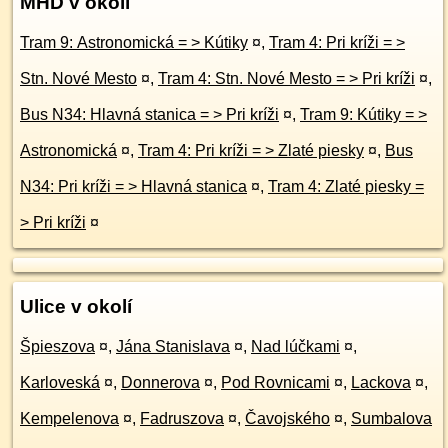
MHD v okolí
Tram 9: Astronomická = > Kútiky
¤
,
Tram 4: Pri kríži = >
Stn. Nové Mesto
¤
,
Tram 4: Stn. Nové Mesto = > Pri kríži
¤
,
Bus N34: Hlavná stanica = > Pri kríži
¤
,
Tram 9: Kútiky = >
Astronomická
¤
,
Tram 4: Pri kríži = > Zlaté piesky
¤
,
Bus
N34: Pri kríži = > Hlavná stanica
¤
,
Tram 4: Zlaté piesky =
> Pri kríži
¤
Ulice v okolí
Špieszova
¤
,
Jána Stanislava
¤
,
Nad lúčkami
¤
,
Karloveská
¤
,
Donnerova
¤
,
Pod Rovnicami
¤
,
Lackova
¤
,
Kempelenova
¤
,
Fadruszova
¤
,
Čavojského
¤
,
Sumbalova