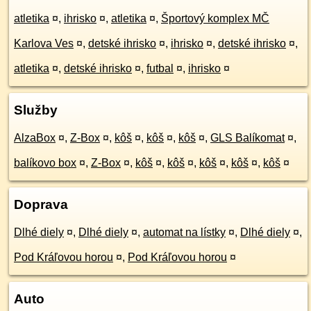
atletika
¤
,
ihrisko
¤
,
atletika
¤
,
Športový komplex MČ
Karlova Ves
¤
,
detské ihrisko
¤
,
ihrisko
¤
,
detské ihrisko
¤
,
atletika
¤
,
detské ihrisko
¤
,
futbal
¤
,
ihrisko
¤
Služby
AlzaBox
¤
,
Z-Box
¤
,
kôš
¤
,
kôš
¤
,
kôš
¤
,
GLS Balíkomat
¤
,
balíkovo box
¤
,
Z-Box
¤
,
kôš
¤
,
kôš
¤
,
kôš
¤
,
kôš
¤
,
kôš
¤
Doprava
Dlhé diely
¤
,
Dlhé diely
¤
,
automat na lístky
¤
,
Dlhé diely
¤
,
Pod Kráľovou horou
¤
,
Pod Kráľovou horou
¤
Auto