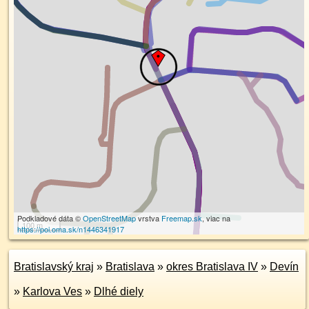
Podkladové dáta ©
OpenStreetMap
vrstva
Freemap.sk
, viac na
100 m
https://poi.oma.sk/n1446341917
Bratislavský kraj
»
Bratislava
»
okres Bratislava IV
»
Devín
»
Karlova Ves
»
Dlhé diely