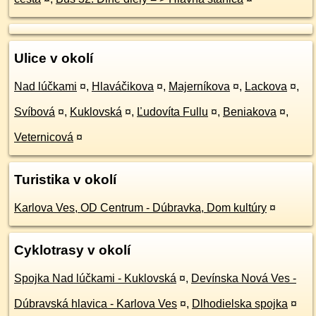
Ulice v okolí
Nad lúčkami
¤
,
Hlaváčikova
¤
,
Majerníkova
¤
,
Lackova
¤
,
Svíbová
¤
,
Kuklovská
¤
,
Ľudovíta Fullu
¤
,
Beniakova
¤
,
Veternicová
¤
Turistika v okolí
Karlova Ves, OD Centrum - Dúbravka, Dom kultúry
¤
Cyklotrasy v okolí
Spojka Nad lúčkami - Kuklovská
¤
,
Devínska Nová Ves -
Dúbravská hlavica - Karlova Ves
¤
,
Dlhodielska spojka
¤