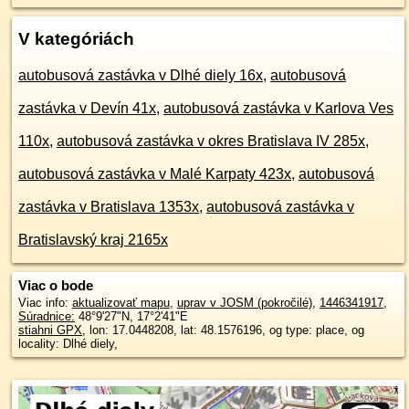
V kategóriách
autobusová zastávka v Dlhé diely 16x
,
autobusová
zastávka v Devín 41x
,
autobusová zastávka v Karlova Ves
110x
,
autobusová zastávka v okres Bratislava IV 285x
,
autobusová zastávka v Malé Karpaty 423x
,
autobusová
zastávka v Bratislava 1353x
,
autobusová zastávka v
Bratislavský kraj 2165x
Viac o bode
Viac info:
aktualizovať mapu
,
uprav v JOSM (pokročilé)
,
1446341917
,
Súradnice:
48°9'27"N
,
17°2'41"E
stiahni GPX
, lon: 17.0448208, lat: 48.1576196, og type: place, og
locality: Dlhé diely,