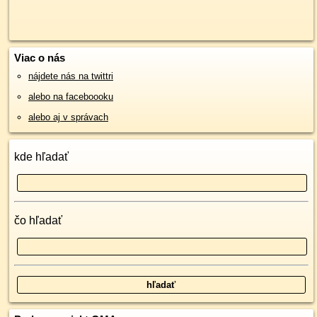
Viac o nás
nájdete nás na twittri
alebo na faceboooku
alebo aj v správach
kde hľadať
čo hľadať