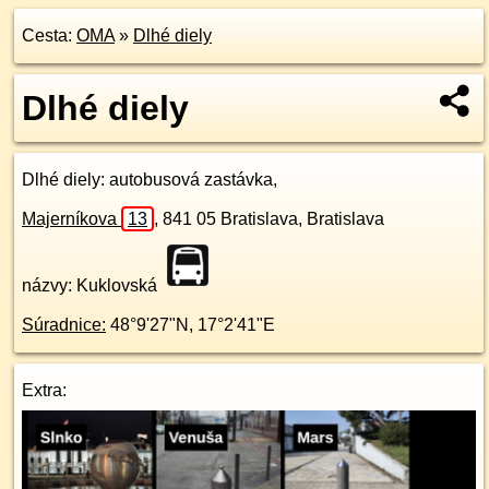
Cesta:
OMA
»
Dlhé diely
Dlhé diely
Dlhé diely
: autobusová zastávka,
Majerníkova
13
,
841 05
Bratislava, Bratislava
názvy: Kuklovská
Súradnice:
48°9'27"N
,
17°2'41"E
Extra: