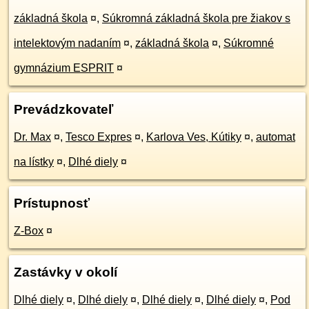
základná škola
¤
,
Súkromná základná škola pre žiakov s
intelektovým nadaním
¤
,
základná škola
¤
,
Súkromné
gymnázium ESPRIT
¤
Prevádzkovateľ
Dr. Max
¤
,
Tesco Expres
¤
,
Karlova Ves, Kútiky
¤
,
automat
na lístky
¤
,
Dlhé diely
¤
Prístupnosť
Z-Box
¤
Zastávky v okolí
Dlhé diely
¤
,
Dlhé diely
¤
,
Dlhé diely
¤
,
Dlhé diely
¤
,
Pod