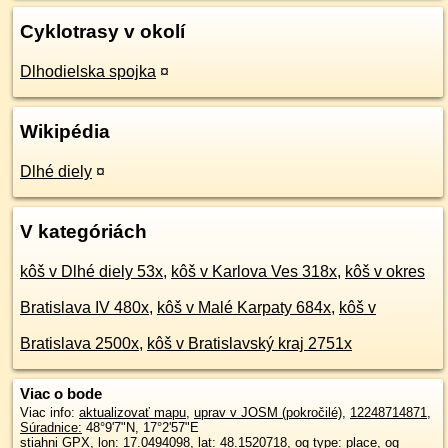
Cyklotrasy v okolí
Dlhodielska spojka
¤
Wikipédia
Dlhé diely
¤
V kategóriách
kôš v Dlhé diely 53x
,
kôš v Karlova Ves 318x
,
kôš v okres
Bratislava IV 480x
,
kôš v Malé Karpaty 684x
,
kôš v
Bratislava 2500x
,
kôš v Bratislavský kraj 2751x
Viac o bode
Viac info:
aktualizovať mapu
,
uprav v JOSM (pokročilé)
,
12248714871
,
Súradnice:
48°9'7"N
,
17°2'57"E
stiahni GPX
, lon: 17.0494098, lat: 48.1520718, og type: place, og