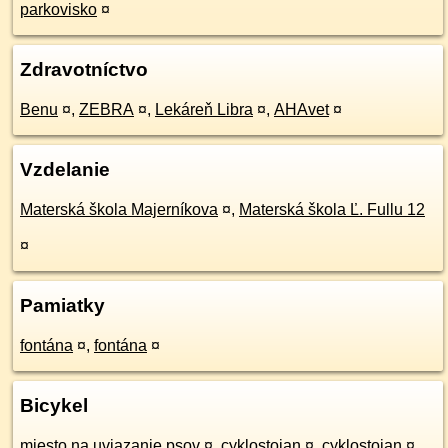
parkovisko
¤
Zdravotníctvo
Benu
¤
,
ZEBRA
¤
,
Lekáreň Libra
¤
,
AHAvet
¤
Vzdelanie
Materská škola Majerníkova
¤
,
Materská škola Ľ. Fullu 12
¤
Pamiatky
fontána
¤
,
fontána
¤
Bicykel
miesto na uviazanie psov
¤
,
cyklostojan
¤
,
cyklostojan
¤
,