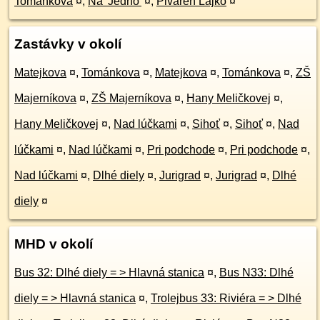
Tománkova
¤
,
Na 'Jedno'
¤
,
Piváreň Lajko
¤
Zastávky v okolí
Matejkova
¤
,
Tománkova
¤
,
Matejkova
¤
,
Tománkova
¤
,
ZŠ
Majerníkova
¤
,
ZŠ Majerníkova
¤
,
Hany Meličkovej
¤
,
Hany Meličkovej
¤
,
Nad lúčkami
¤
,
Sihoť
¤
,
Sihoť
¤
,
Nad
lúčkami
¤
,
Nad lúčkami
¤
,
Pri podchode
¤
,
Pri podchode
¤
,
Nad lúčkami
¤
,
Dlhé diely
¤
,
Jurigrad
¤
,
Jurigrad
¤
,
Dlhé
diely
¤
MHD v okolí
Bus 32: Dlhé diely = > Hlavná stanica
¤
,
Bus N33: Dlhé
diely = > Hlavná stanica
¤
,
Trolejbus 33: Riviéra = > Dlhé