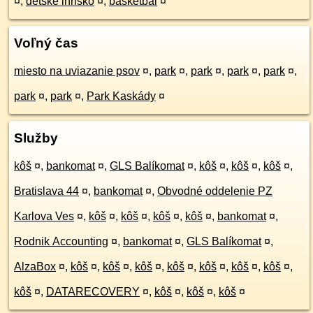
¤
,
detské ihrisko
¤
,
basketbal
¤
Voľný čas
miesto na uviazanie psov
¤
,
park
¤
,
park
¤
,
park
¤
,
park
¤
,
park
¤
,
park
¤
,
Park Kaskády
¤
Služby
kôš
¤
,
bankomat
¤
,
GLS Balíkomat
¤
,
kôš
¤
,
kôš
¤
,
kôš
¤
,
Bratislava 44
¤
,
bankomat
¤
,
Obvodné oddelenie PZ
Karlova Ves
¤
,
kôš
¤
,
kôš
¤
,
kôš
¤
,
kôš
¤
,
bankomat
¤
,
Rodnik Accounting
¤
,
bankomat
¤
,
GLS Balíkomat
¤
,
AlzaBox
¤
,
kôš
¤
,
kôš
¤
,
kôš
¤
,
kôš
¤
,
kôš
¤
,
kôš
¤
,
kôš
¤
,
kôš
¤
,
DATARECOVERY
¤
,
kôš
¤
,
kôš
¤
,
kôš
¤