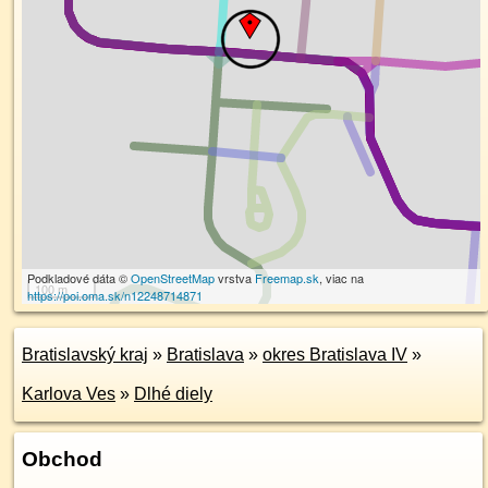
Podkladové dáta ©
OpenStreetMap
vrstva
Freemap.sk
, viac na
100 m
https://poi.oma.sk/n12248714871
Bratislavský kraj
»
Bratislava
»
okres Bratislava IV
»
Karlova Ves
»
Dlhé diely
Obchod