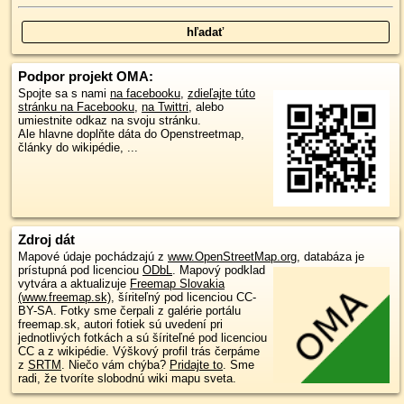
Podpor projekt OMA:
Spojte sa s nami
na facebooku
,
zdieľajte túto
stránku na Facebooku
,
na Twittri
, alebo
umiestnite odkaz na svoju stránku.
Ale hlavne doplňte dáta do Openstreetmap,
články do wikipédie, ...
Zdroj dát
Mapové údaje pochádzajú z
www.OpenStreetMap.org
, databáza je
prístupná pod licenciou
ODbL
.
Mapový podklad
vytvára a aktualizuje
Freemap Slovakia
(www.freemap.sk)
, šíriteľný pod licenciou CC-
BY-SA. Fotky sme čerpali z galérie portálu
freemap.sk, autori fotiek sú uvedení pri
jednotlivých fotkách a sú šíriteľné pod licenciou
CC a z wikipédie. Výškový profil trás čerpáme
z
SRTM
. Niečo vám chýba?
Pridajte to
. Sme
radi, že tvoríte slobodnú wiki mapu sveta.