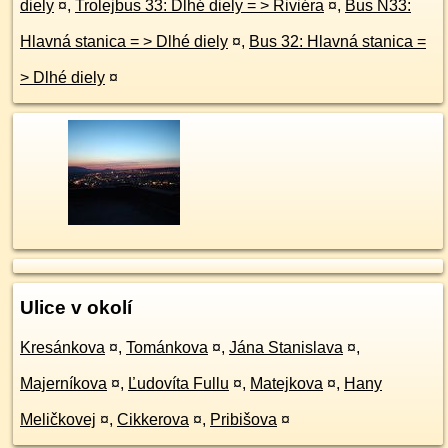
diely
¤
,
Trolejbus 33: Dlhé diely = > Riviéra
¤
,
Bus N33:
Hlavná stanica = > Dlhé diely
¤
,
Bus 32: Hlavná stanica =
> Dlhé diely
¤
Ulice v okolí
Kresánkova
¤
,
Tománkova
¤
,
Jána Stanislava
¤
,
Majerníkova
¤
,
Ľudovíta Fullu
¤
,
Matejkova
¤
,
Hany
Meličkovej
¤
,
Cikkerova
¤
,
Pribišova
¤