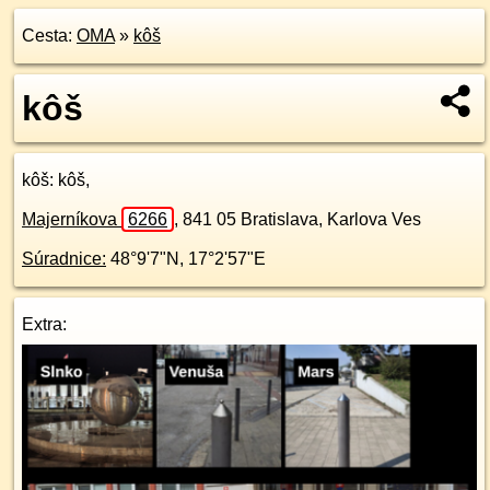
Cesta:
OMA
»
kôš
kôš
kôš
: kôš,
Majerníkova
6266
,
841 05
Bratislava, Karlova Ves
Súradnice:
48°9'7"N
,
17°2'57"E
Extra: