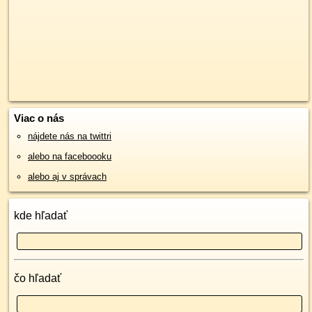
Viac o nás
nájdete nás na twittri
alebo na faceboooku
alebo aj v správach
kde hľadať
čo hľadať