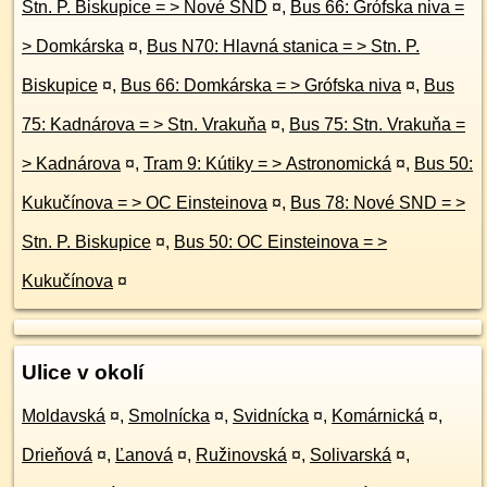
Stn. P. Biskupice = > Nové SND
¤
,
Bus 66: Grófska niva =
> Domkárska
¤
,
Bus N70: Hlavná stanica = > Stn. P.
Biskupice
¤
,
Bus 66: Domkárska = > Grófska niva
¤
,
Bus
75: Kadnárova = > Stn. Vrakuňa
¤
,
Bus 75: Stn. Vrakuňa =
> Kadnárova
¤
,
Tram 9: Kútiky = > Astronomická
¤
,
Bus 50:
Kukučínova = > OC Einsteinova
¤
,
Bus 78: Nové SND = >
Stn. P. Biskupice
¤
,
Bus 50: OC Einsteinova = >
Kukučínova
¤
Ulice v okolí
Moldavská
¤
,
Smolnícka
¤
,
Svidnícka
¤
,
Komárnická
¤
,
Drieňová
¤
,
Ľanová
¤
,
Ružinovská
¤
,
Solivarská
¤
,