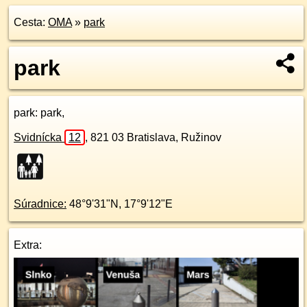
Cesta:
OMA
»
park
park
park
: park,
Svidnícka
12
,
821 03
Bratislava, Ružinov
Súradnice:
48°9'31"N
,
17°9'12"E
Extra: