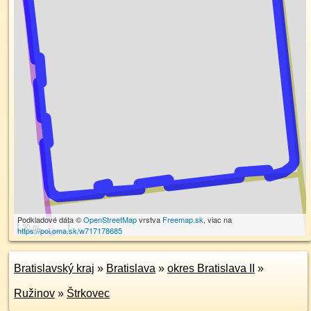
Podkladové dáta ©
OpenStreetMap
vrstva
Freemap.sk
, viac na
30 m
https://poi.oma.sk/w717178685
Bratislavský kraj
»
Bratislava
»
okres Bratislava II
»
Ružinov
»
Štrkovec