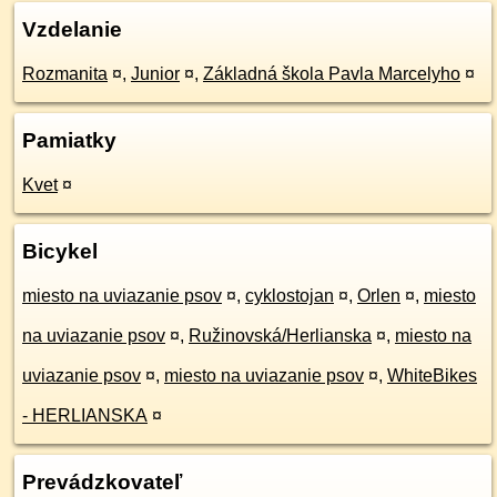
Vzdelanie
Rozmanita
¤
,
Junior
¤
,
Základná škola Pavla Marcelyho
¤
Pamiatky
Kvet
¤
Bicykel
miesto na uviazanie psov
¤
,
cyklostojan
¤
,
Orlen
¤
,
miesto
na uviazanie psov
¤
,
Ružinovská/Herlianska
¤
,
miesto na
uviazanie psov
¤
,
miesto na uviazanie psov
¤
,
WhiteBikes
- HERLIANSKA
¤
Prevádzkovateľ