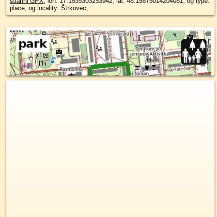
stiahni GPX
, lon: 17.1535303253942, lat: 48.15875014204081, og type:
place, og locality: Štrkovec,