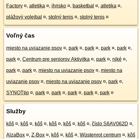
Factory
¤
,
atletika
¤
,
ihrisko
¤
,
basketbal
¤
,
atletika
¤
,
plážový volejbal
¤
,
stolný tenis
¤
,
stolný tenis
¤
Voľný čas
miesto na uviazanie psov
¤
,
park
¤
,
park
¤
,
park
¤
,
park
¤
,
park
¤
,
Centrum pre seniorov Aktivitka
¤
,
park
¤
,
niké
¤
,
park
¤
,
park
¤
,
miesto na uviazanie psov
¤
,
miesto na
uviazanie psov
¤
,
miesto na uviazanie psov
¤
,
park
¤
,
SYNOTtip
¤
,
park
¤
,
park
¤
,
park
¤
,
park
¤
,
park
¤
Služby
kôš
¤
,
kôš
¤
,
kôš
¤
,
kôš
¤
,
kôš
¤
,
kôš
¤
,
číslo S6AV062D
¤
,
AlzaBox
¤
,
Z-Box
¤
,
kôš
¤
,
kôš
¤
,
Wüstenrot centrum
¤
,
kôš