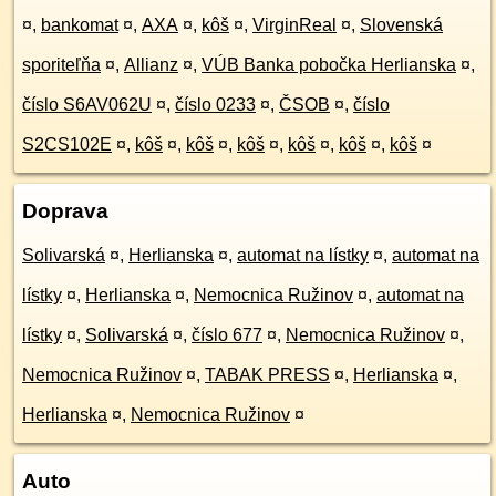
¤
,
bankomat
¤
,
AXA
¤
,
kôš
¤
,
VirginReal
¤
,
Slovenská
sporiteľňa
¤
,
Allianz
¤
,
VÚB Banka pobočka Herlianska
¤
,
číslo S6AV062U
¤
,
číslo 0233
¤
,
ČSOB
¤
,
číslo
S2CS102E
¤
,
kôš
¤
,
kôš
¤
,
kôš
¤
,
kôš
¤
,
kôš
¤
,
kôš
¤
Doprava
Solivarská
¤
,
Herlianska
¤
,
automat na lístky
¤
,
automat na
lístky
¤
,
Herlianska
¤
,
Nemocnica Ružinov
¤
,
automat na
lístky
¤
,
Solivarská
¤
,
číslo 677
¤
,
Nemocnica Ružinov
¤
,
Nemocnica Ružinov
¤
,
TABAK PRESS
¤
,
Herlianska
¤
,
Herlianska
¤
,
Nemocnica Ružinov
¤
Auto