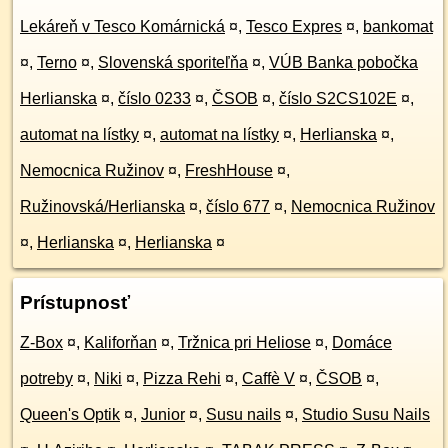
Lekáreň v Tesco Komárnická
¤
,
Tesco Expres
¤
,
bankomat
¤
,
Terno
¤
,
Slovenská sporiteľňa
¤
,
VÚB Banka pobočka
Herlianska
¤
,
číslo 0233
¤
,
ČSOB
¤
,
číslo S2CS102E
¤
,
automat na lístky
¤
,
automat na lístky
¤
,
Herlianska
¤
,
Nemocnica Ružinov
¤
,
FreshHouse
¤
,
Ružinovská/Herlianska
¤
,
číslo 677
¤
,
Nemocnica Ružinov
¤
,
Herlianska
¤
,
Herlianska
¤
Prístupnosť
Z-Box
¤
,
Kaliforňan
¤
,
Tržnica pri Heliose
¤
,
Domáce
potreby
¤
,
Niki
¤
,
Pizza Rehi
¤
,
Caffè V
¤
,
ČSOB
¤
,
Queen's Optik
¤
,
Junior
¤
,
Susu nails
¤
,
Studio Susu Nails