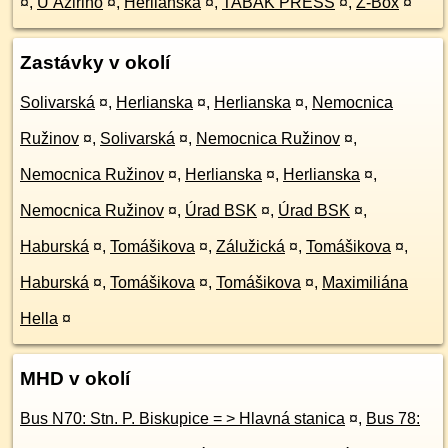
¤
,
U Aziriho
¤
,
Herlianska
¤
,
TABAK PRESS
¤
,
Z-Box
¤
Zastávky v okolí
Solivarská
¤
,
Herlianska
¤
,
Herlianska
¤
,
Nemocnica
Ružinov
¤
,
Solivarská
¤
,
Nemocnica Ružinov
¤
,
Nemocnica Ružinov
¤
,
Herlianska
¤
,
Herlianska
¤
,
Nemocnica Ružinov
¤
,
Úrad BSK
¤
,
Úrad BSK
¤
,
Haburská
¤
,
Tomášikova
¤
,
Zálužická
¤
,
Tomášikova
¤
,
Haburská
¤
,
Tomášikova
¤
,
Tomášikova
¤
,
Maximiliána
Hella
¤
MHD v okolí
Bus N70: Stn. P. Biskupice = > Hlavná stanica
¤
,
Bus 78: