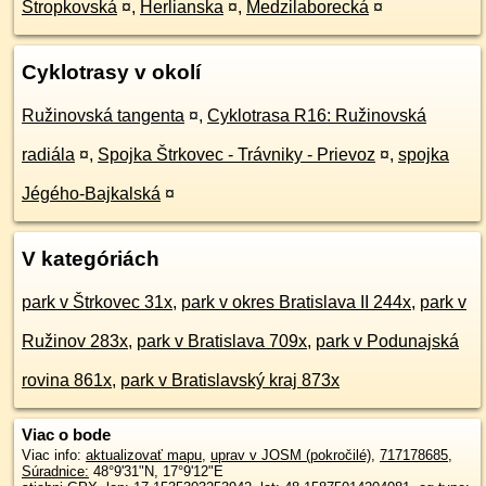
Stropkovská
¤
,
Herlianska
¤
,
Medzilaborecká
¤
Cyklotrasy v okolí
Ružinovská tangenta
¤
,
Cyklotrasa R16: Ružinovská
radiála
¤
,
Spojka Štrkovec - Trávniky - Prievoz
¤
,
spojka
Jégého-Bajkalská
¤
V kategóriách
park v Štrkovec 31x
,
park v okres Bratislava II 244x
,
park v
Ružinov 283x
,
park v Bratislava 709x
,
park v Podunajská
rovina 861x
,
park v Bratislavský kraj 873x
Viac o bode
Viac info:
aktualizovať mapu
,
uprav v JOSM (pokročilé)
,
717178685
,
Súradnice:
48°9'31"N
,
17°9'12"E