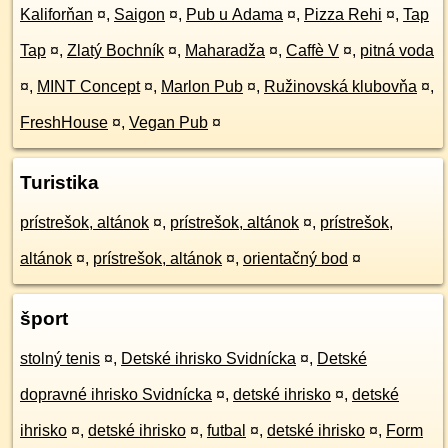
Kaliforňan
¤
,
Saigon
¤
,
Pub u Adama
¤
,
Pizza Rehi
¤
,
Tap
Tap
¤
,
Zlatý Bochník
¤
,
Maharadža
¤
,
Caffè V
¤
,
pitná voda
¤
,
MINT Concept
¤
,
Marlon Pub
¤
,
Ružinovská klubovňa
¤
,
FreshHouse
¤
,
Vegan Pub
¤
Turistika
prístrešok, altánok
¤
,
prístrešok, altánok
¤
,
prístrešok,
altánok
¤
,
prístrešok, altánok
¤
,
orientačný bod
¤
šport
stolný tenis
¤
,
Detské ihrisko Svidnícka
¤
,
Detské
dopravné ihrisko Svidnícka
¤
,
detské ihrisko
¤
,
detské
ihrisko
¤
,
detské ihrisko
¤
,
futbal
¤
,
detské ihrisko
¤
,
Form