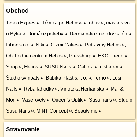
Obchod
Tesco Expres
¤
,
Tržnica pri Heliose
¤
,
obuv
¤
,
mäsiarstvo
u Býka
¤
,
Domáce potreby
¤
,
Dermato-kozmetický salón
¤
,
Inbox s.r.o.
¤
,
Niki
¤
,
Gizmi Cakes
¤
,
Potraviny Helios
¤
,
Obchodné centrum Helios
¤
,
Pressburg
¤
,
EKO Friendly
Shop
¤
,
Helios
¤
,
SUSU Nails
¤
,
Calibra
¤
,
čistiareň
¤
,
Štúdio sympaty
¤
,
Bábika Plast s. r. o.
¤
,
Terno
¤
,
Lusi
Nails
¤
,
Ryba lahôdky
¤
,
Vinotéka Herlianska
¤
,
Mar &
Mon
¤
,
Vaše kvety
¤
,
Queen's Optik
¤
,
Susu nails
¤
,
Studio
Susu Nails
¤
,
MINT Concept
¤
,
Beauty me
¤
Stravovanie