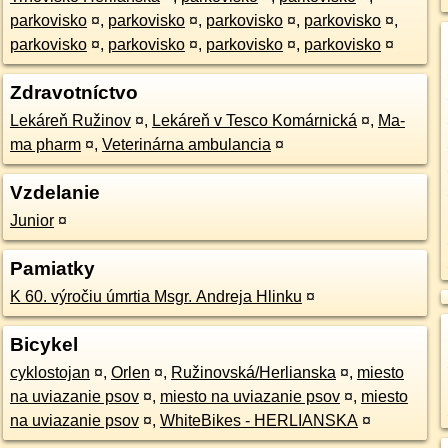
parkovisko
¤
,
parkovisko
¤
,
parkovisko
¤
,
parkovisko
¤
,
parkovisko
¤
,
parkovisko
¤
,
parkovisko
¤
,
parkovisko
¤
Zdravotníctvo
Lekáreň Ružinov
¤
,
Lekáreň v Tesco Komárnická
¤
,
Ma-
ma pharm
¤
,
Veterinárna ambulancia
¤
Vzdelanie
Junior
¤
Pamiatky
K 60. výročiu úmrtia Msgr. Andreja Hlinku
¤
Bicykel
cyklostojan
¤
,
Orlen
¤
,
Ružinovská/Herlianska
¤
,
miesto
na uviazanie psov
¤
,
miesto na uviazanie psov
¤
,
miesto
na uviazanie psov
¤
,
WhiteBikes - HERLIANSKA
¤