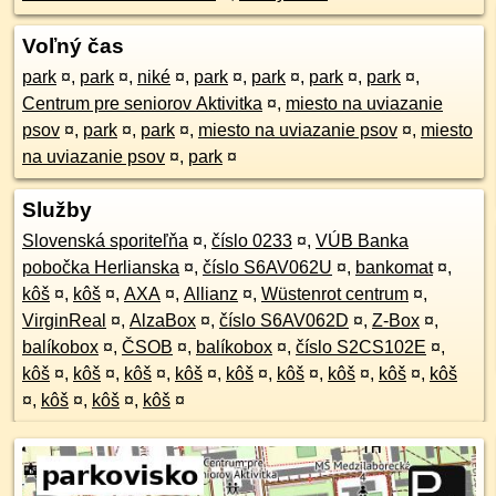
Voľný čas
park
¤
,
park
¤
,
niké
¤
,
park
¤
,
park
¤
,
park
¤
,
park
¤
,
Centrum pre seniorov Aktivitka
¤
,
miesto na uviazanie
psov
¤
,
park
¤
,
park
¤
,
miesto na uviazanie psov
¤
,
miesto
na uviazanie psov
¤
,
park
¤
Služby
Slovenská sporiteľňa
¤
,
číslo 0233
¤
,
VÚB Banka
pobočka Herlianska
¤
,
číslo S6AV062U
¤
,
bankomat
¤
,
kôš
¤
,
kôš
¤
,
AXA
¤
,
Allianz
¤
,
Wüstenrot centrum
¤
,
VirginReal
¤
,
AlzaBox
¤
,
číslo S6AV062D
¤
,
Z-Box
¤
,
balíkobox
¤
,
ČSOB
¤
,
balíkobox
¤
,
číslo S2CS102E
¤
,
kôš
¤
,
kôš
¤
,
kôš
¤
,
kôš
¤
,
kôš
¤
,
kôš
¤
,
kôš
¤
,
kôš
¤
,
kôš
¤
,
kôš
¤
,
kôš
¤
,
kôš
¤