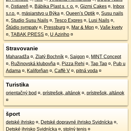
¤
,
čistiareň
¤
,
Bábika Plast s. r. o.
¤
,
Gizmi Cakes
¤
,
Inbox
s.r.o.
¤
,
mäsiarstvo u Býka
¤
,
Queen's Optik
¤
,
Susu nails
¤
,
Studio Susu Nails
¤
,
Tesco Expres
¤
,
Lusi Nails
¤
,
Štúdio sympaty
¤
,
Pressburg
¤
,
Mar & Mon
¤
,
Vaše kvety
¤
,
TABAK PRESS
¤
,
U Aziriho
¤
Stravovanie
Maharadža
¤
,
Zlatý Bochník
¤
,
Saigon
¤
,
MINT Concept
¤
,
Ružinovská klubovňa
¤
,
Pizza Rehi
¤
,
Tap Tap
¤
,
Pub u
Adama
¤
,
Kaliforňan
¤
,
Caffè V
¤
,
pitná voda
¤
Turistika
orientačný bod
¤
,
prístrešok, altánok
¤
,
prístrešok, altánok
¤
šport
detské ihrisko
¤
,
Detské dopravné ihrisko Svidnícka
¤
,
Detské ihrisko Svidnícka
¤
,
stolný tenis
¤