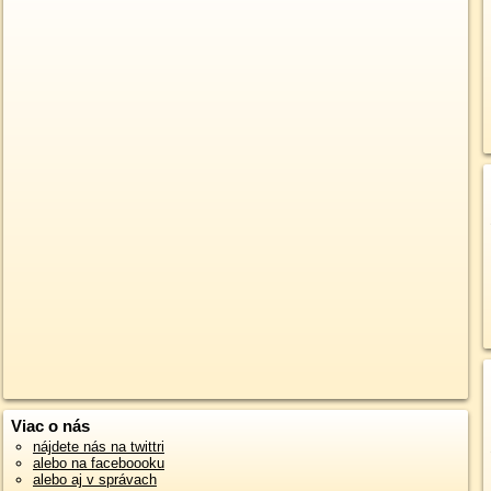
Viac o nás
nájdete nás na twittri
alebo na faceboooku
alebo aj v správach