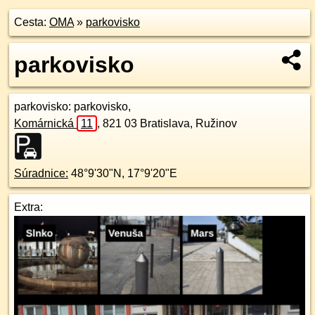
Cesta:
OMA
»
parkovisko
parkovisko
parkovisko
: parkovisko,
Komárnická
11
,
821 03
Bratislava, Ružinov
Súradnice:
48°9'30"N
,
17°9'20"E
Extra: