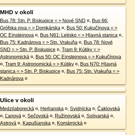
MHD v okolí
Bus 78: Stn. P. Biskupice = > Nové SND
¤
,
Bus 66:
Grófska niva = > Domkárska
¤
,
Bus 50: Kukučínova = >
OC Einsteinova
¤
,
Bus N61: Letisko = > Hlavná stanica
¤
,
Bus 75: Kadnárova = > Stn. Vrakuňa
¤
,
Bus 78: Nové
SND = > Stn. P. Biskupice
¤
,
Tram 9: Kútiky = >
Astronomická
¤
,
Bus 50: OC Einsteinova = > Kukučínova
¤
,
Tram 9: Astronomická = > Kútiky
¤
,
Bus N70: Hlavná
stanica = > Stn. P. Biskupice
¤
,
Bus 75: Stn. Vrakuňa = >
Kadnárova
¤
Ulice v okolí
Medzilaborecká
¤
,
Herlianska
¤
,
Svidnícka
¤
,
Čaklovská
¤
,
Ľanová
¤
,
Sečovská
¤
,
Ružinovská
¤
,
Solivarská
¤
,
Astrová
¤
,
Kapušianska
¤
,
Komárnická
¤