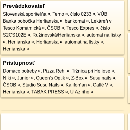
Prevádzkovateľ
Slovenská sporiteľňa
¤
,
Terno
¤
,
číslo 0233
¤
,
VÚB
Banka pobočka Herlianska
¤
,
bankomat
¤
,
Lekáreň v
Tesco Komárnická
¤
,
ČSOB
¤
,
Tesco Expres
¤
,
číslo
S2CS102E
¤
,
Ružinovská/Herlianska
¤
,
automat na lístky
¤
,
Herlianska
¤
,
Herlianska
¤
,
automat na lístky
¤
,
Herlianska
¤
Prístupnosť
Domáce potreby
¤
,
Pizza Rehi
¤
,
Tržnica pri Heliose
¤
,
Niki
¤
,
Junior
¤
,
Queen's Optik
¤
,
Z-Box
¤
,
Susu nails
¤
,
ČSOB
¤
,
Studio Susu Nails
¤
,
Kaliforňan
¤
,
Caffè V
¤
,
Herlianska
¤
,
TABAK PRESS
¤
,
U Aziriho
¤