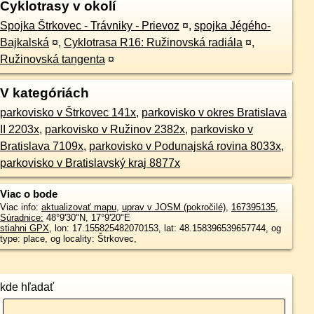
Cyklotrasy v okolí
Spojka Štrkovec - Trávniky - Prievoz
¤
,
spojka Jégého-
Bajkalská
¤
,
Cyklotrasa R16: Ružinovská radiála
¤
,
Ružinovská tangenta
¤
V kategóriách
parkovisko v Štrkovec 141x
,
parkovisko v okres Bratislava
II 2203x
,
parkovisko v Ružinov 2382x
,
parkovisko v
Bratislava 7109x
,
parkovisko v Podunajská rovina 8033x
,
parkovisko v Bratislavský kraj 8877x
Viac o bode
Viac info:
aktualizovať mapu
,
uprav v JOSM (pokročilé)
,
167395135
,
Súradnice:
48°9'30"N
,
17°9'20"E
stiahni GPX
, lon: 17.155825482070153, lat: 48.158396539657744, og
type: place, og locality: Štrkovec,
kde hľadať