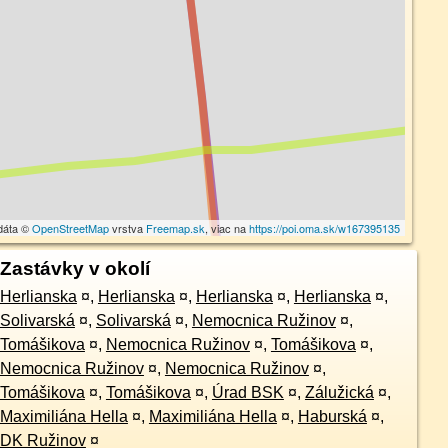
dáta ©
OpenStreetMap
vrstva
Freemap.sk
, viac na
https://poi.oma.sk/w167395135
Zastávky v okolí
Herlianska
¤
,
Herlianska
¤
,
Herlianska
¤
,
Herlianska
¤
,
Solivarská
¤
,
Solivarská
¤
,
Nemocnica Ružinov
¤
,
Tomášikova
¤
,
Nemocnica Ružinov
¤
,
Tomášikova
¤
,
Nemocnica Ružinov
¤
,
Nemocnica Ružinov
¤
,
Tomášikova
¤
,
Tomášikova
¤
,
Úrad BSK
¤
,
Zálužická
¤
,
Maximiliána Hella
¤
,
Maximiliána Hella
¤
,
Haburská
¤
,
DK Ružinov
¤