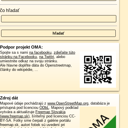
čo hľadať
Podpor projekt OMA:
Spojte sa s nami
na facebooku
,
zdieľajte túto
stránku na Facebooku
,
na Twittri
, alebo
umiestnite odkaz na svoju stránku.
Ale hlavne doplňte dáta do Openstreetmap,
články do wikipédie, ...
Zdroj dát
Mapové údaje pochádzajú z
www.OpenStreetMap.org
, databáza je
prístupná pod licenciou
ODbL
.
Mapový podklad
vytvára a aktualizuje
Freemap Slovakia
(www.freemap.sk)
, šíriteľný pod licenciou CC-
BY-SA. Fotky sme čerpali z galérie portálu
freemap.sk, autori fotiek sú uvedení pri