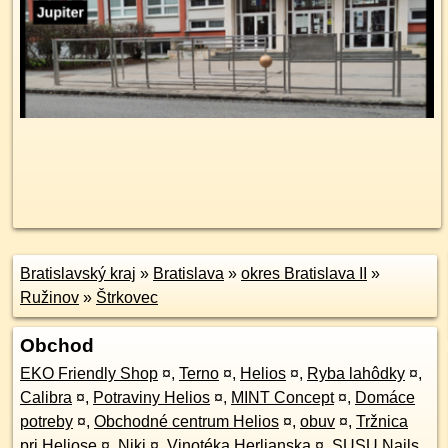
Bratislavský kraj
»
Bratislava
»
okres Bratislava II
»
Ružinov
»
Štrkovec
Obchod
EKO Friendly Shop
¤
,
Terno
¤
,
Helios
¤
,
Ryba lahôdky
¤
,
Calibra
¤
,
Potraviny Helios
¤
,
MINT Concept
¤
,
Domáce
potreby
¤
,
Obchodné centrum Helios
¤
,
obuv
¤
,
Tržnica
pri Heliose
¤
,
Niki
¤
,
Vinotéka Herlianska
¤
,
SUSU Nails