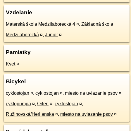
Vzdelanie
Materská škola Medzilaborecká 4
¤
,
Základná škola
Medzilaborecká
¤
,
Junior
¤
Pamiatky
Kvet
¤
Bicykel
cyklostojan
¤
,
cyklostojan
¤
,
miesto na uviazanie psov
¤
,
cyklopumpa
¤
,
Orlen
¤
,
cyklostojan
¤
,
Ružinovská/Herlianska
¤
,
miesto na uviazanie psov
¤