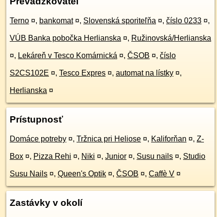
Prevádzkovateľ
Terno
¤
,
bankomat
¤
,
Slovenská sporiteľňa
¤
,
číslo 0233
¤
,
VÚB Banka pobočka Herlianska
¤
,
Ružinovská/Herlianska
¤
,
Lekáreň v Tesco Komárnická
¤
,
ČSOB
¤
,
číslo
S2CS102E
¤
,
Tesco Expres
¤
,
automat na lístky
¤
,
Herlianska
¤
Prístupnosť
Domáce potreby
¤
,
Tržnica pri Heliose
¤
,
Kaliforňan
¤
,
Z-
Box
¤
,
Pizza Rehi
¤
,
Niki
¤
,
Junior
¤
,
Susu nails
¤
,
Studio
Susu Nails
¤
,
Queen's Optik
¤
,
ČSOB
¤
,
Caffè V
¤
Zastávky v okolí