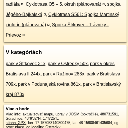
radiála
¤
,
Cyklotrasa O5 – 5. okruh (plánovaná)
¤
,
spojka
Jégého-Bajkalská
¤
,
Cyklotrasa S561: Spojka Martinský
cintorín (plánovaná)
¤
,
Spojka Štrkovec - Trávniky -
Prievoz
¤
V kategóriách
park v Štrkovec 31x
,
park v Ostredky 50x
,
park v okres
Bratislava II 244x
,
park v Ružinov 283x
,
park v Bratislava
709x
,
park v Podunajská rovina 861x
,
park v Bratislavský
kraj 873x
Viac o bode
Viac info:
aktualizovať mapu
,
uprav v JOSM (pokročilé)
,
480731591
,
Súradnice:
48°9'32"N
,
17°9'25"E
stiahni GPX
, lon: 17.157053140800475, lat: 48.15908461435684, og
type: place, og locality: Ostredky,