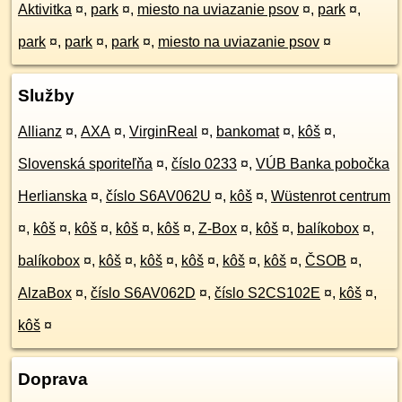
Aktivitka
¤
,
park
¤
,
miesto na uviazanie psov
¤
,
park
¤
,
park
¤
,
park
¤
,
park
¤
,
miesto na uviazanie psov
¤
Služby
Allianz
¤
,
AXA
¤
,
VirginReal
¤
,
bankomat
¤
,
kôš
¤
,
Slovenská sporiteľňa
¤
,
číslo 0233
¤
,
VÚB Banka pobočka
Herlianska
¤
,
číslo S6AV062U
¤
,
kôš
¤
,
Wüstenrot centrum
¤
,
kôš
¤
,
kôš
¤
,
kôš
¤
,
kôš
¤
,
Z-Box
¤
,
kôš
¤
,
balíkobox
¤
,
balíkobox
¤
,
kôš
¤
,
kôš
¤
,
kôš
¤
,
kôš
¤
,
kôš
¤
,
ČSOB
¤
,
AlzaBox
¤
,
číslo S6AV062D
¤
,
číslo S2CS102E
¤
,
kôš
¤
,
kôš
¤
Doprava