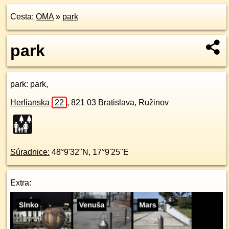
Cesta:
OMA
»
park
park
park
: park,
Herlianska
22
,
821 03
Bratislava, Ružinov
Súradnice:
48°9'32"N
,
17°9'25"E
Extra: