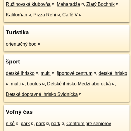
Ružinovská klubovňa
¤
,
Maharadža
¤
,
Zlatý Bochník
¤
,
Kaliforňan
¤
,
Pizza Rehi
¤
,
Caffè V
¤
Turistika
orientačný bod
¤
šport
detské ihrisko
¤
,
multi
¤
,
športové centrum
¤
,
detské ihrisko
¤
,
multi
¤
,
boules
¤
,
Detské ihrisko Medzilaborecká
¤
,
Detské dopravné ihrisko Svidnícka
¤
Voľný čas
niké
¤
,
park
¤
,
park
¤
,
park
¤
,
Centrum pre seniorov