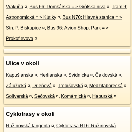
Vrakuňa
¤
,
Bus 66: Domkárska = > Grófska niva
¤
,
Tram 9:
Astronomická = > Kútiky
¤
,
Bus N70: Hlavná stanica = >
Stn. P. Biskupice
¤
,
Bus 96: Avion Shop. Park = >
Prokofievova
¤
Ulice v okolí
Kapušianska
¤
,
Herlianska
¤
,
Svidnícka
¤
,
Čaklovská
¤
,
Zálužická
¤
,
Drieňová
¤
,
Trebišovská
¤
,
Medzilaborecká
¤
,
Solivarská
¤
,
Sečovská
¤
,
Komárnická
¤
,
Haburská
¤
Cyklotrasy v okolí
Ružinovská tangenta
¤
,
Cyklotrasa R16: Ružinovská