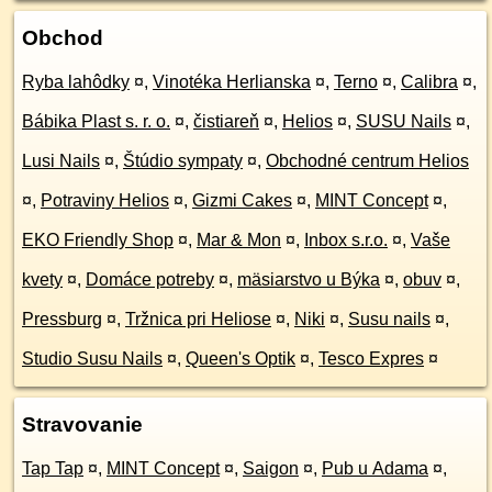
Obchod
Ryba lahôdky
¤
,
Vinotéka Herlianska
¤
,
Terno
¤
,
Calibra
¤
,
Bábika Plast s. r. o.
¤
,
čistiareň
¤
,
Helios
¤
,
SUSU Nails
¤
,
Lusi Nails
¤
,
Štúdio sympaty
¤
,
Obchodné centrum Helios
¤
,
Potraviny Helios
¤
,
Gizmi Cakes
¤
,
MINT Concept
¤
,
EKO Friendly Shop
¤
,
Mar & Mon
¤
,
Inbox s.r.o.
¤
,
Vaše
kvety
¤
,
Domáce potreby
¤
,
mäsiarstvo u Býka
¤
,
obuv
¤
,
Pressburg
¤
,
Tržnica pri Heliose
¤
,
Niki
¤
,
Susu nails
¤
,
Studio Susu Nails
¤
,
Queen's Optik
¤
,
Tesco Expres
¤
Stravovanie
Tap Tap
¤
,
MINT Concept
¤
,
Saigon
¤
,
Pub u Adama
¤
,