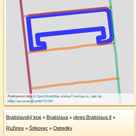
Podkladové dáta ©
OpenStreetMap
vrstva
Freemap.sk
, viac na
30 m
https://poi.oma.sk/w480731591
Bratislavský kraj
»
Bratislava
»
okres Bratislava II
»
Ružinov
»
Štrkovec
»
Ostredky