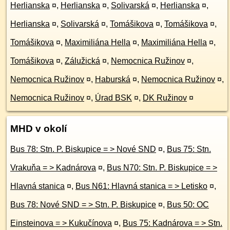
Herlianska
¤
,
Herlianska
¤
,
Solivarská
¤
,
Herlianska
¤
,
Herlianska
¤
,
Solivarská
¤
,
Tomášikova
¤
,
Tomášikova
¤
,
Tomášikova
¤
,
Maximiliána Hella
¤
,
Maximiliána Hella
¤
,
Tomášikova
¤
,
Zálužická
¤
,
Nemocnica Ružinov
¤
,
Nemocnica Ružinov
¤
,
Haburská
¤
,
Nemocnica Ružinov
¤
,
Nemocnica Ružinov
¤
,
Úrad BSK
¤
,
DK Ružinov
¤
MHD v okolí
Bus 78: Stn. P. Biskupice = > Nové SND
¤
,
Bus 75: Stn.
Vrakuňa = > Kadnárova
¤
,
Bus N70: Stn. P. Biskupice = >
Hlavná stanica
¤
,
Bus N61: Hlavná stanica = > Letisko
¤
,
Bus 78: Nové SND = > Stn. P. Biskupice
¤
,
Bus 50: OC
Einsteinova = > Kukučínova
¤
,
Bus 75: Kadnárova = > Stn.