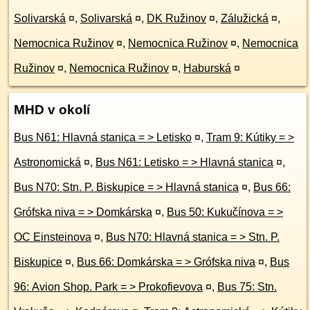
Solivarská
¤
,
Solivarská
¤
,
DK Ružinov
¤
,
Zálužická
¤
,
Nemocnica Ružinov
¤
,
Nemocnica Ružinov
¤
,
Nemocnica
Ružinov
¤
,
Nemocnica Ružinov
¤
,
Haburská
¤
MHD v okolí
Bus N61: Hlavná stanica = > Letisko
¤
,
Tram 9: Kútiky = >
Astronomická
¤
,
Bus N61: Letisko = > Hlavná stanica
¤
,
Bus N70: Stn. P. Biskupice = > Hlavná stanica
¤
,
Bus 66:
Grófska niva = > Domkárska
¤
,
Bus 50: Kukučínova = >
OC Einsteinova
¤
,
Bus N70: Hlavná stanica = > Stn. P.
Biskupice
¤
,
Bus 66: Domkárska = > Grófska niva
¤
,
Bus
96: Avion Shop. Park = > Prokofievova
¤
,
Bus 75: Stn.