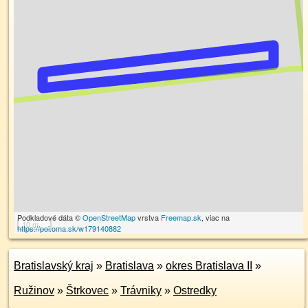
Podkladové dáta ©
OpenStreetMap
vrstva
Freemap.sk
, viac na
10 m
https://poi.oma.sk/w179140882
Bratislavský kraj
»
Bratislava
»
okres Bratislava II
»
Ružinov
»
Štrkovec
»
Trávniky
»
Ostredky