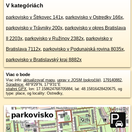
V kategóriách
parkovisko v Štrkovec 141x
,
parkovisko v Ostredky 166x
,
parkovisko v Trávniky 200x
,
parkovisko v okres Bratislava
II 2203x
,
parkovisko v Ružinov 2382x
,
parkovisko v
Bratislava 7112x
,
parkovisko v Podunajská rovina 8035x
,
parkovisko v Bratislavský kraj 8882x
Viac o bode
Viac info:
aktualizovať mapu
,
uprav v JOSM (pokročilé)
,
179140882
,
Súradnice:
48°9'29"N
,
17°9'31"E
stiahni GPX
, lon: 17.158624768705884, lat: 48.15816428420675, og
type: place, og locality: Ostredky,