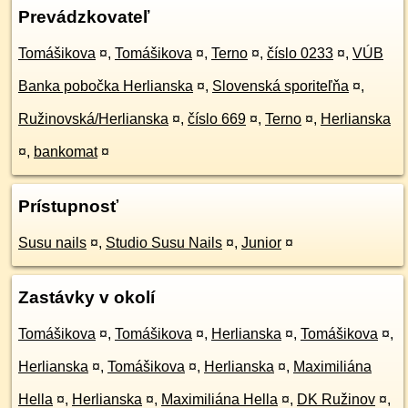
Prevádzkovateľ
Tomášikova
¤
,
Tomášikova
¤
,
Terno
¤
,
číslo 0233
¤
,
VÚB
Banka pobočka Herlianska
¤
,
Slovenská sporiteľňa
¤
,
Ružinovská/Herlianska
¤
,
číslo 669
¤
,
Terno
¤
,
Herlianska
¤
,
bankomat
¤
Prístupnosť
Susu nails
¤
,
Studio Susu Nails
¤
,
Junior
¤
Zastávky v okolí
Tomášikova
¤
,
Tomášikova
¤
,
Herlianska
¤
,
Tomášikova
¤
,
Herlianska
¤
,
Tomášikova
¤
,
Herlianska
¤
,
Maximiliána
Hella
¤
,
Herlianska
¤
,
Maximiliána Hella
¤
,
DK Ružinov
¤
,