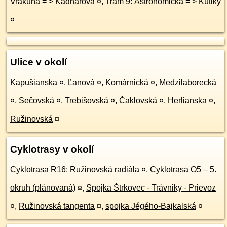
Vrakuňa = > Kadnárova
¤
,
Tram 9: Astronomická = > Kútiky
¤
Ulice v okolí
Kapušianska
¤
,
Ľanová
¤
,
Komárnická
¤
,
Medzilaborecká
¤
,
Sečovská
¤
,
Trebišovská
¤
,
Čaklovská
¤
,
Herlianska
¤
,
Ružinovská
¤
Cyklotrasy v okolí
Cyklotrasa R16: Ružinovská radiála
¤
,
Cyklotrasa O5 – 5.
okruh (plánovaná)
¤
,
Spojka Štrkovec - Trávniky - Prievoz
¤
,
Ružinovská tangenta
¤
,
spojka Jégého-Bajkalská
¤