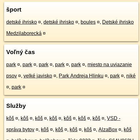
šport
detské ihrisko
¤
,
detské ihrisko
¤
,
boules
¤
,
Detské ihrisko
Medzilaborecká
¤
Voľný čas
park
¤
,
park
¤
,
park
¤
,
park
¤
,
park
¤
,
miesto na uviazanie
psov
¤
,
velké javisko
¤
,
Park Andreja Hlinku
¤
,
park
¤
,
niké
¤
,
park
¤
Služby
kôš
¤
,
kôš
¤
,
kôš
¤
,
kôš
¤
,
kôš
¤
,
kôš
¤
,
kôš
¤
,
VSD -
správa bytov
¤
,
kôš
¤
,
kôš
¤
,
kôš
¤
,
kôš
¤
,
AlzaBox
¤
,
kôš