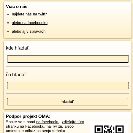
Viac o nás
nájdete nás na twittri
alebo na faceboooku
alebo aj v správach
kde hľadať
čo hľadať
Podpor projekt OMA:
Spojte sa s nami
na facebooku
,
zdieľajte túto
stránku na Facebooku
,
na Twittri
, alebo
umiestnite odkaz na svoju stránku.