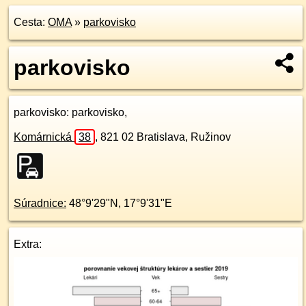
Cesta:
OMA
»
parkovisko
parkovisko
parkovisko
: parkovisko,
Komárnická
38
,
821 02
Bratislava, Ružinov
Súradnice:
48°9'29"N
,
17°9'31"E
Extra: