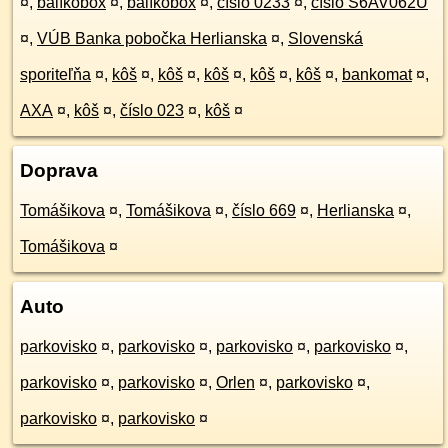
¤
,
balíkobox
¤
,
balíkobox
¤
,
číslo 0233
¤
,
číslo S6AV062U
¤
,
VÚB Banka pobočka Herlianska
¤
,
Slovenská
sporiteľňa
¤
,
kôš
¤
,
kôš
¤
,
kôš
¤
,
kôš
¤
,
kôš
¤
,
bankomat
¤
,
AXA
¤
,
kôš
¤
,
číslo 023
¤
,
kôš
¤
Doprava
Tomášikova
¤
,
Tomášikova
¤
,
číslo 669
¤
,
Herlianska
¤
,
Tomášikova
¤
Auto
parkovisko
¤
,
parkovisko
¤
,
parkovisko
¤
,
parkovisko
¤
,
parkovisko
¤
,
parkovisko
¤
,
Orlen
¤
,
parkovisko
¤
,
parkovisko
¤
,
parkovisko
¤