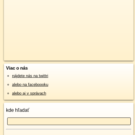
Viac o nás
nájdete nás na twittri
alebo na faceboooku
alebo aj v správach
kde hľadať