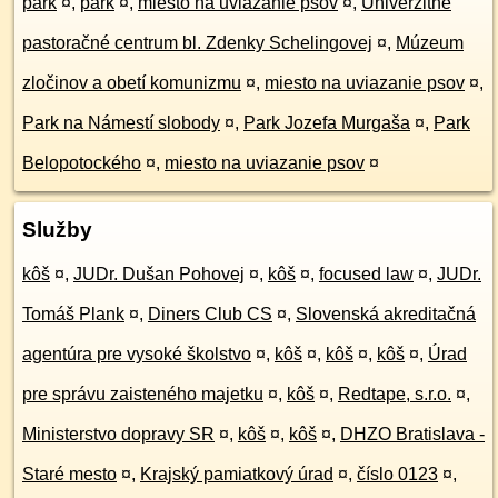
park
¤
,
park
¤
,
miesto na uviazanie psov
¤
,
Univerzitné
pastoračné centrum bl. Zdenky Schelingovej
¤
,
Múzeum
zločinov a obetí komunizmu
¤
,
miesto na uviazanie psov
¤
,
Park na Námestí slobody
¤
,
Park Jozefa Murgaša
¤
,
Park
Belopotockého
¤
,
miesto na uviazanie psov
¤
Služby
kôš
¤
,
JUDr. Dušan Pohovej
¤
,
kôš
¤
,
focused law
¤
,
JUDr.
Tomáš Plank
¤
,
Diners Club CS
¤
,
Slovenská akreditačná
agentúra pre vysoké školstvo
¤
,
kôš
¤
,
kôš
¤
,
kôš
¤
,
Úrad
pre správu zaisteného majetku
¤
,
kôš
¤
,
Redtape, s.r.o.
¤
,
Ministerstvo dopravy SR
¤
,
kôš
¤
,
kôš
¤
,
DHZO Bratislava -
Staré mesto
¤
,
Krajský pamiatkový úrad
¤
,
číslo 0123
¤
,