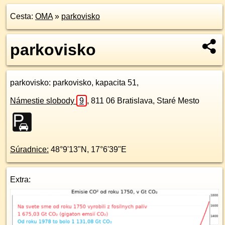
Cesta:
OMA
»
parkovisko
parkovisko
parkovisko
: parkovisko, kapacita 51,
Námestie slobody
9
,
811 06
Bratislava, Staré Mesto
Súradnice:
48°9'13"N
,
17°6'39"E
Extra: