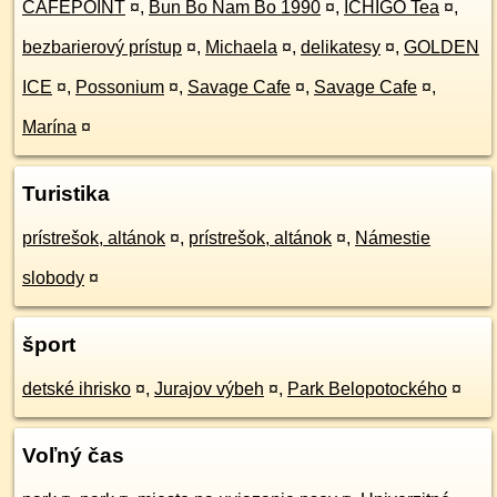
CAFEPOINT
¤
,
Bun Bo Nam Bo 1990
¤
,
ICHIGO Tea
¤
,
bezbarierový prístup
¤
,
Michaela
¤
,
delikatesy
¤
,
GOLDEN
ICE
¤
,
Possonium
¤
,
Savage Cafe
¤
,
Savage Cafe
¤
,
Marína
¤
Turistika
prístrešok, altánok
¤
,
prístrešok, altánok
¤
,
Námestie
slobody
¤
šport
detské ihrisko
¤
,
Jurajov výbeh
¤
,
Park Belopotockého
¤
Voľný čas