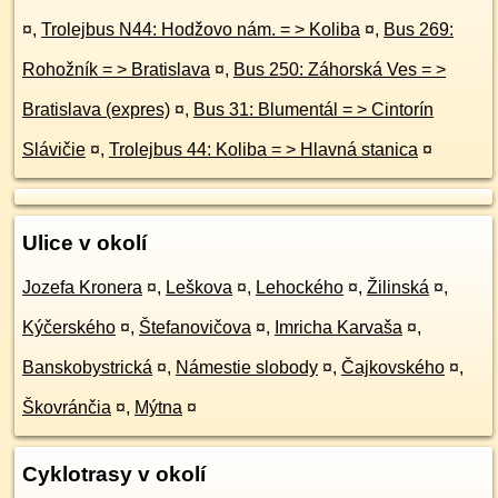
¤
,
Trolejbus N44: Hodžovo nám. = > Koliba
¤
,
Bus 269:
Rohožník = > Bratislava
¤
,
Bus 250: Záhorská Ves = >
Bratislava (expres)
¤
,
Bus 31: Blumentál = > Cintorín
Slávičie
¤
,
Trolejbus 44: Koliba = > Hlavná stanica
¤
Ulice v okolí
Jozefa Kronera
¤
,
Leškova
¤
,
Lehockého
¤
,
Žilinská
¤
,
Kýčerského
¤
,
Štefanovičova
¤
,
Imricha Karvaša
¤
,
Banskobystrická
¤
,
Námestie slobody
¤
,
Čajkovského
¤
,
Škovránčia
¤
,
Mýtna
¤
Cyklotrasy v okolí