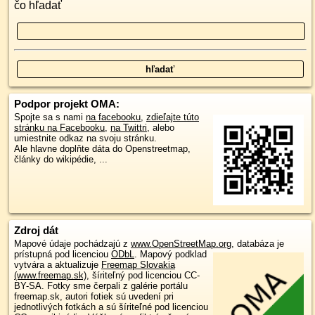
čo hľadať
Podpor projekt OMA:
Spojte sa s nami
na facebooku
,
zdieľajte túto
stránku na Facebooku
,
na Twittri
, alebo
umiestnite odkaz na svoju stránku.
Ale hlavne doplňte dáta do Openstreetmap,
články do wikipédie, ...
Zdroj dát
Mapové údaje pochádzajú z
www.OpenStreetMap.org
, databáza je
prístupná pod licenciou
ODbL
.
Mapový podklad
vytvára a aktualizuje
Freemap Slovakia
(www.freemap.sk)
, šíriteľný pod licenciou CC-
BY-SA. Fotky sme čerpali z galérie portálu
freemap.sk, autori fotiek sú uvedení pri
jednotlivých fotkách a sú šíriteľné pod licenciou