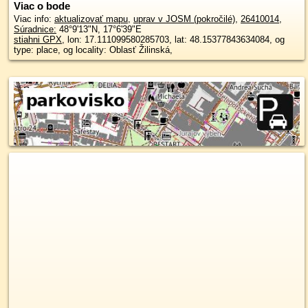
Viac o bode
Viac info:
aktualizovať mapu
,
uprav v JOSM (pokročilé)
,
26410014
,
Súradnice:
48°9'13"N
,
17°6'39"E
stiahni GPX
, lon: 17.111099580285703, lat: 48.15377843634084, og
type: place, og locality: Oblasť Žilinská,