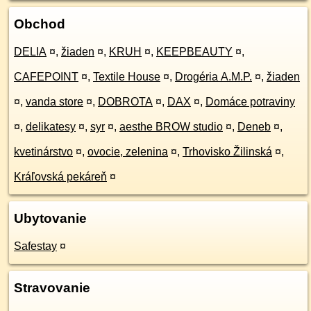
Obchod
DELIA
¤
,
žiaden
¤
,
KRUH
¤
,
KEEPBEAUTY
¤
,
CAFEPOINT
¤
,
Textile House
¤
,
Drogéria A.M.P.
¤
,
žiaden
¤
,
vanda store
¤
,
DOBROTA
¤
,
DAX
¤
,
Domáce potraviny
¤
,
delikatesy
¤
,
syr
¤
,
aesthe BROW studio
¤
,
Deneb
¤
,
kvetinárstvo
¤
,
ovocie, zelenina
¤
,
Trhovisko Žilinská
¤
,
Kráľovská pekáreň
¤
Ubytovanie
Safestay
¤
Stravovanie