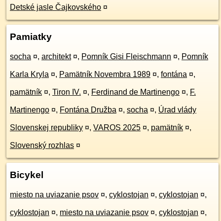
Detské jasle Čajkovského
¤
Pamiatky
socha
¤
,
architekt
¤
,
Pomník Gisi Fleischmann
¤
,
Pomník
Karla Kryla
¤
,
Pamätník Novembra 1989
¤
,
fontána
¤
,
pamätník
¤
,
Tiron IV.
¤
,
Ferdinand de Martinengo
¤
,
F.
Martinengo
¤
,
Fontána Družba
¤
,
socha
¤
,
Úrad vlády
Slovenskej republiky
¤
,
VAROS 2025
¤
,
pamätník
¤
,
Slovenský rozhlas
¤
Bicykel
miesto na uviazanie psov
¤
,
cyklostojan
¤
,
cyklostojan
¤
,
cyklostojan
¤
,
miesto na uviazanie psov
¤
,
cyklostojan
¤
,