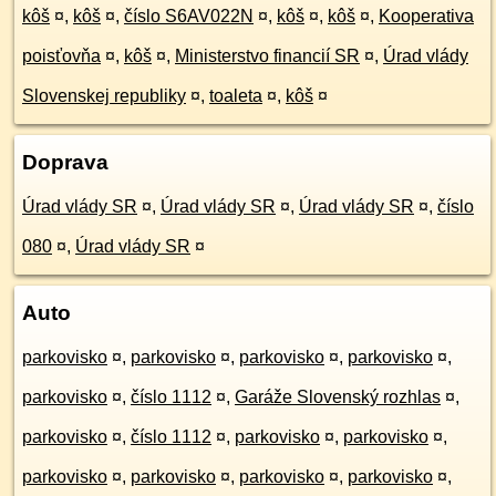
kôš
¤
,
kôš
¤
,
číslo S6AV022N
¤
,
kôš
¤
,
kôš
¤
,
Kooperativa
poisťovňa
¤
,
kôš
¤
,
Ministerstvo financií SR
¤
,
Úrad vlády
Slovenskej republiky
¤
,
toaleta
¤
,
kôš
¤
Doprava
Úrad vlády SR
¤
,
Úrad vlády SR
¤
,
Úrad vlády SR
¤
,
číslo
080
¤
,
Úrad vlády SR
¤
Auto
parkovisko
¤
,
parkovisko
¤
,
parkovisko
¤
,
parkovisko
¤
,
parkovisko
¤
,
číslo 1112
¤
,
Garáže Slovenský rozhlas
¤
,
parkovisko
¤
,
číslo 1112
¤
,
parkovisko
¤
,
parkovisko
¤
,
parkovisko
¤
,
parkovisko
¤
,
parkovisko
¤
,
parkovisko
¤
,