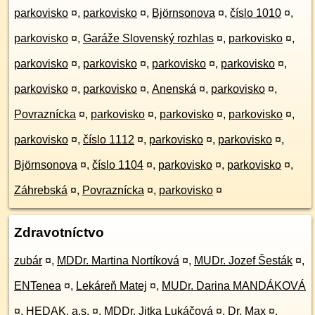
parkovisko
¤
,
parkovisko
¤
,
Björnsonova
¤
,
číslo 1010
¤
,
parkovisko
¤
,
Garáže Slovenský rozhlas
¤
,
parkovisko
¤
,
parkovisko
¤
,
parkovisko
¤
,
parkovisko
¤
,
parkovisko
¤
,
parkovisko
¤
,
parkovisko
¤
,
Anenská
¤
,
parkovisko
¤
,
Povraznícka
¤
,
parkovisko
¤
,
parkovisko
¤
,
parkovisko
¤
,
parkovisko
¤
,
číslo 1112
¤
,
parkovisko
¤
,
parkovisko
¤
,
Björnsonova
¤
,
číslo 1104
¤
,
parkovisko
¤
,
parkovisko
¤
,
Záhrebská
¤
,
Povraznícka
¤
,
parkovisko
¤
Zdravotníctvo
zubár
¤
,
MDDr. Martina Nortíková
¤
,
MUDr. Jozef Šesták
¤
,
ENTenea
¤
,
Lekáreň Matej
¤
,
MUDr. Darina MANDÁKOVÁ
¤
,
HEDAK, a.s.
¤
,
MDDr. Jitka Lukáčová
¤
,
Dr. Max
¤
,