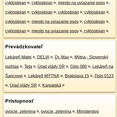
cyklostojan
¤
,
cyklostojan
¤
,
miesto na uviazanie psov
¤
,
cyklostojan
¤
,
cyklostojan
¤
,
cyklostojan
¤
,
cyklostojan
¤
,
cyklostojan
¤
,
miesto na uviazanie psov
¤
,
cyklostojan
¤
,
cyklostojan
¤
,
miesto na uviazanie psov
¤
,
cyklostojan
¤
Prevádzkovateľ
Lekáreň Matej
¤
,
DELIA
¤
,
Dr. Max
¤
,
Mýtna - Slovenský
rozhlas
¤
,
Teta
¤
,
Úrad vlády SR
¤
,
číslo 080
¤
,
Lekáreň na
Šancovej
¤
,
Lekáreň MÝTNA
¤
,
Bratislava 15
¤
,
číslo 0123
¤
,
Úrad vlády SR
¤
,
Karpatská
¤
Prístupnosť
ovocie, zelenina
¤
,
ovocie, zelenina
¤
,
Ministerstvo