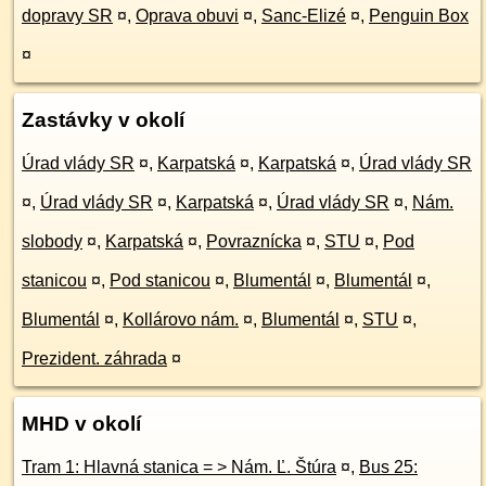
dopravy SR
¤
,
Oprava obuvi
¤
,
Sanc-Elizé
¤
,
Penguin Box
¤
Zastávky v okolí
Úrad vlády SR
¤
,
Karpatská
¤
,
Karpatská
¤
,
Úrad vlády SR
¤
,
Úrad vlády SR
¤
,
Karpatská
¤
,
Úrad vlády SR
¤
,
Nám.
slobody
¤
,
Karpatská
¤
,
Povraznícka
¤
,
STU
¤
,
Pod
stanicou
¤
,
Pod stanicou
¤
,
Blumentál
¤
,
Blumentál
¤
,
Blumentál
¤
,
Kollárovo nám.
¤
,
Blumentál
¤
,
STU
¤
,
Prezident. záhrada
¤
MHD v okolí
Tram 1: Hlavná stanica = > Nám. Ľ. Štúra
¤
,
Bus 25: