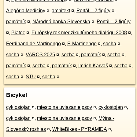
Alegória Medicíny
¤
,
architekt
¤
,
Portál – 2 figúry
¤
,
pamätník
¤
,
Národná banka Slovenska
¤
,
Portál – 2 figúry
¤
,
Biatec
¤
,
Európsky rok medzikultúrneho dialógu 2008
¤
,
Ferdinand de Martinengo
¤
,
F. Martinengo
¤
,
socha
¤
,
socha
¤
,
VAROS 2025
¤
,
socha
¤
,
pamätník
¤
,
socha
¤
,
pamätník
¤
,
socha
¤
,
pamätník
¤
,
Imrich Karvaš
¤
,
socha
¤
,
socha
¤
,
STU
¤
,
socha
¤
Bicykel
cyklostojan
¤
,
miesto na uviazanie psov
¤
,
cyklostojan
¤
,
cyklostojan
¤
,
miesto na uviazanie psov
¤
,
Mýtna -
Slovenský rozhlas
¤
,
WhiteBikes - PYRAMIDA
¤
,