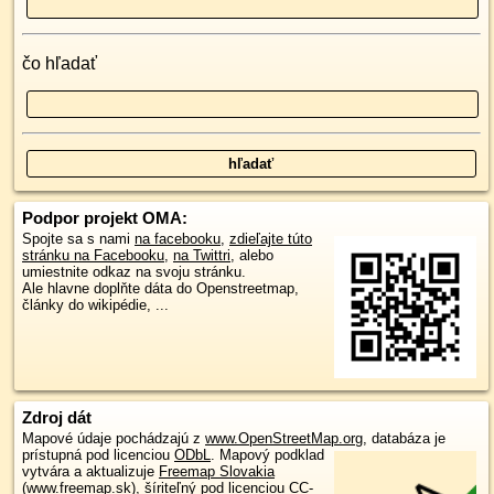
čo hľadať
Podpor projekt OMA:
Spojte sa s nami
na facebooku
,
zdieľajte túto
stránku na Facebooku
,
na Twittri
, alebo
umiestnite odkaz na svoju stránku.
Ale hlavne doplňte dáta do Openstreetmap,
články do wikipédie, ...
Zdroj dát
Mapové údaje pochádzajú z
www.OpenStreetMap.org
, databáza je
prístupná pod licenciou
ODbL
.
Mapový podklad
vytvára a aktualizuje
Freemap Slovakia
(www.freemap.sk)
, šíriteľný pod licenciou CC-