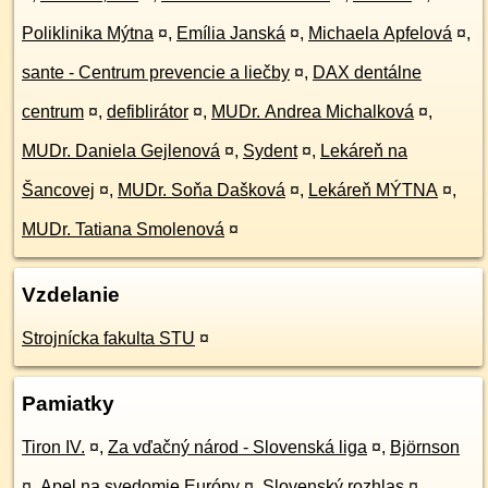
Poliklinika Mýtna
¤
,
Emília Janská
¤
,
Michaela Apfelová
¤
,
sante - Centrum prevencie a liečby
¤
,
DAX dentálne
centrum
¤
,
defiblirátor
¤
,
MUDr. Andrea Michalková
¤
,
MUDr. Daniela Gejlenová
¤
,
Sydent
¤
,
Lekáreň na
Šancovej
¤
,
MUDr. Soňa Dašková
¤
,
Lekáreň MÝTNA
¤
,
MUDr. Tatiana Smolenová
¤
Vzdelanie
Strojnícka fakulta STU
¤
Pamiatky
Tiron IV.
¤
,
Za vďačný národ - Slovenská liga
¤
,
Björnson
¤
,
Apel na svedomie Európy
¤
,
Slovenský rozhlas
¤
,