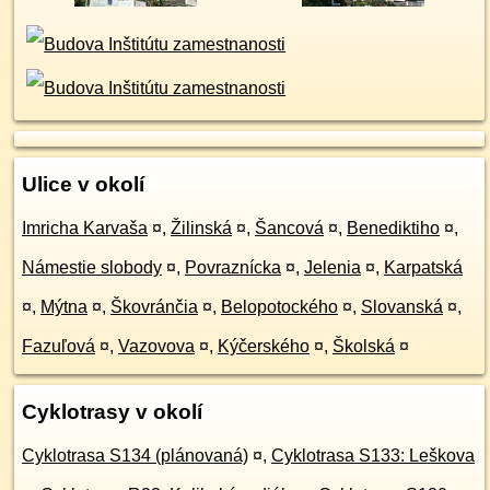
Ulice v okolí
Imricha Karvaša
¤
,
Žilinská
¤
,
Šancová
¤
,
Benediktiho
¤
,
Námestie slobody
¤
,
Povraznícka
¤
,
Jelenia
¤
,
Karpatská
¤
,
Mýtna
¤
,
Škovránčia
¤
,
Belopotockého
¤
,
Slovanská
¤
,
Fazuľová
¤
,
Vazovova
¤
,
Kýčerského
¤
,
Školská
¤
Cyklotrasy v okolí
Cyklotrasa S134 (plánovaná)
¤
,
Cyklotrasa S133: Leškova