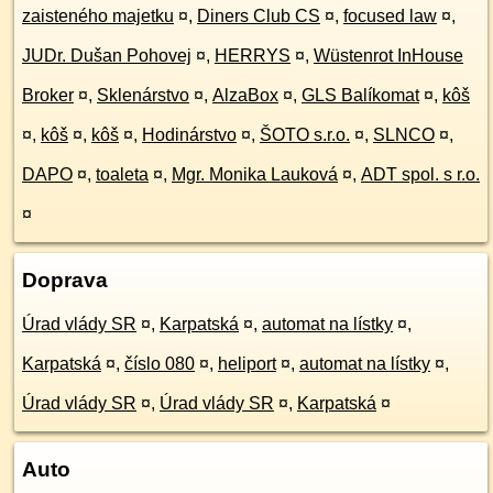
zaisteného majetku
¤
,
Diners Club CS
¤
,
focused law
¤
,
JUDr. Dušan Pohovej
¤
,
HERRYS
¤
,
Wüstenrot InHouse
Broker
¤
,
Sklenárstvo
¤
,
AlzaBox
¤
,
GLS Balíkomat
¤
,
kôš
¤
,
kôš
¤
,
kôš
¤
,
Hodinárstvo
¤
,
ŠOTO s.r.o.
¤
,
SLNCO
¤
,
DAPO
¤
,
toaleta
¤
,
Mgr. Monika Lauková
¤
,
ADT spol. s r.o.
¤
Doprava
Úrad vlády SR
¤
,
Karpatská
¤
,
automat na lístky
¤
,
Karpatská
¤
,
číslo 080
¤
,
heliport
¤
,
automat na lístky
¤
,
Úrad vlády SR
¤
,
Úrad vlády SR
¤
,
Karpatská
¤
Auto