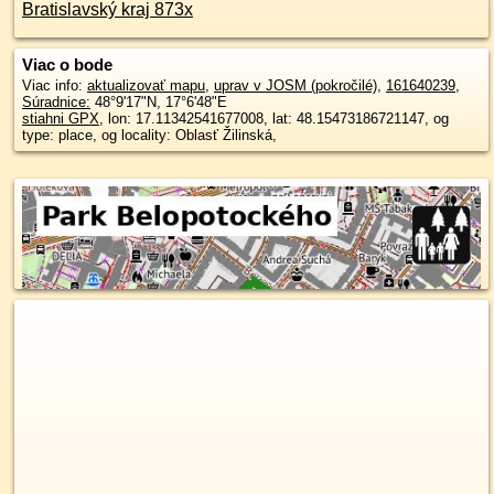
Bratislavský kraj 873x
Viac o bode
Viac info:
aktualizovať mapu
,
uprav v JOSM (pokročilé)
,
161640239
,
Súradnice:
48°9'17"N
,
17°6'48"E
stiahni GPX
, lon: 17.11342541677008, lat: 48.15473186721147, og
type: place, og locality: Oblasť Žilinská,