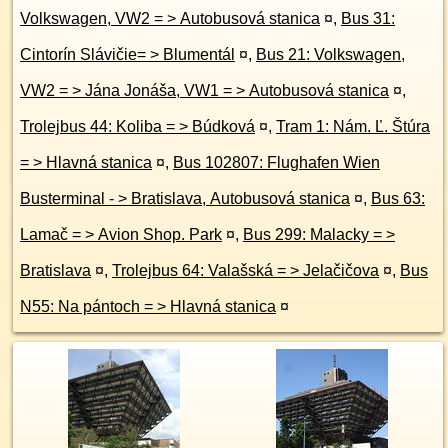
Volkswagen, VW2 = > Autobusová stanica
¤
,
Bus 31:
Cintorín Slávičie= > Blumentál
¤
,
Bus 21: Volkswagen,
VW2 = > Jána Jonáša, VW1 = > Autobusová stanica
¤
,
Trolejbus 44: Koliba = > Búdková
¤
,
Tram 1: Nám. Ľ. Štúra
= > Hlavná stanica
¤
,
Bus 102807: Flughafen Wien
Busterminal - > Bratislava, Autobusová stanica
¤
,
Bus 63:
Lamač = > Avion Shop. Park
¤
,
Bus 299: Malacky = >
Bratislava
¤
,
Trolejbus 64: Valašská = > Jelačičova
¤
,
Bus
N55: Na pántoch = > Hlavná stanica
¤