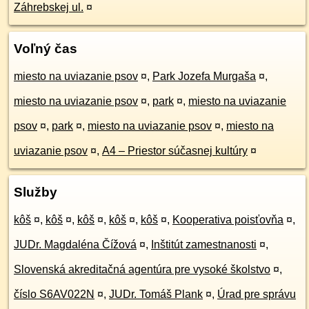
Záhrebskej ul.
¤
Voľný čas
miesto na uviazanie psov
¤
,
Park Jozefa Murgaša
¤
,
miesto na uviazanie psov
¤
,
park
¤
,
miesto na uviazanie
psov
¤
,
park
¤
,
miesto na uviazanie psov
¤
,
miesto na
uviazanie psov
¤
,
A4 – Priestor súčasnej kultúry
¤
Služby
kôš
¤
,
kôš
¤
,
kôš
¤
,
kôš
¤
,
kôš
¤
,
Kooperativa poisťovňa
¤
,
JUDr. Magdaléna Čížová
¤
,
Inštitút zamestnanosti
¤
,
Slovenská akreditačná agentúra pre vysoké školstvo
¤
,
číslo S6AV022N
¤
,
JUDr. Tomáš Plank
¤
,
Úrad pre správu