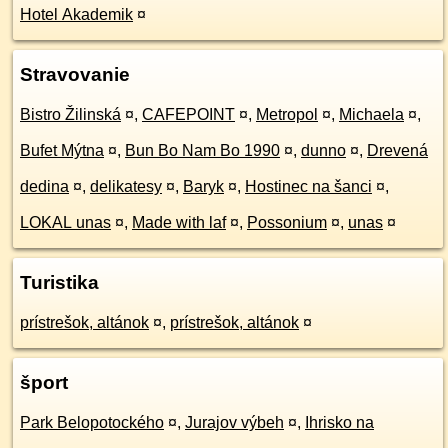
Hotel Akademik
¤
Stravovanie
Bistro Žilinská
¤
,
CAFEPOINT
¤
,
Metropol
¤
,
Michaela
¤
,
Bufet Mýtna
¤
,
Bun Bo Nam Bo 1990
¤
,
dunno
¤
,
Drevená
dedina
¤
,
delikatesy
¤
,
Baryk
¤
,
Hostinec na šanci
¤
,
LOKAL unas
¤
,
Made with laf
¤
,
Possonium
¤
,
unas
¤
Turistika
prístrešok, altánok
¤
,
prístrešok, altánok
¤
šport
Park Belopotockého
¤
,
Jurajov výbeh
¤
,
Ihrisko na