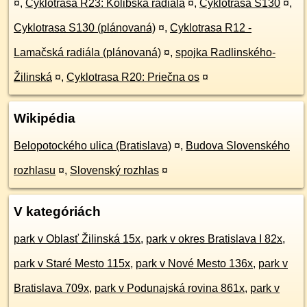
¤
,
Cyklotrasa R23: Kolibská radiála
¤
,
Cyklotrasa S130
¤
,
Cyklotrasa S130 (plánovaná)
¤
,
Cyklotrasa R12 -
Lamačská radiála (plánovaná)
¤
,
spojka Radlinského-
Žilinská
¤
,
Cyklotrasa R20: Priečna os
¤
Wikipédia
Belopotockého ulica (Bratislava)
¤
,
Budova Slovenského
rozhlasu
¤
,
Slovenský rozhlas
¤
V kategóriách
park v Oblasť Žilinská 15x
,
park v okres Bratislava I 82x
,
park v Staré Mesto 115x
,
park v Nové Mesto 136x
,
park v
Bratislava 709x
,
park v Podunajská rovina 861x
,
park v