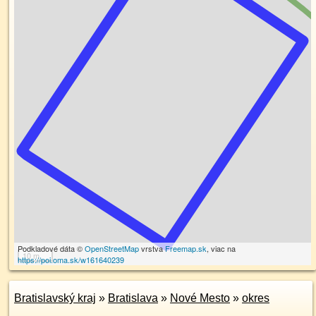
Podkladové dáta ©
OpenStreetMap
vrstva
Freemap.sk
, viac na
10 m
https://poi.oma.sk/w161640239
Bratislavský kraj
»
Bratislava
»
Nové Mesto
»
okres