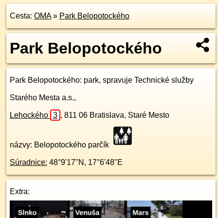
Cesta:
OMA
»
Park Belopotockého
Park Belopotockého
Park Belopotockého
: park, spravuje Technické služby
Starého Mesta a.s.,
Lehockého
3
,
811 06
Bratislava, Staré Mesto
názvy: Belopotockého parčík
Súradnice:
48°9'17"N
,
17°6'48"E
Extra: