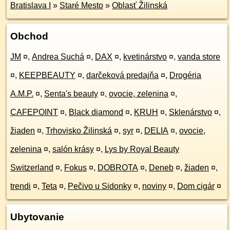
Bratislava I
»
Staré Mesto
»
Oblasť Žilinská
Obchod
JM
¤
,
Andrea Suchá
¤
,
DAX
¤
,
kvetinárstvo
¤
,
vanda store
¤
,
KEEPBEAUTY
¤
,
darčeková predajňa
¤
,
Drogéria
A.M.P.
¤
,
Senta's beauty
¤
,
ovocie, zelenina
¤
,
CAFEPOINT
¤
,
Black diamond
¤
,
KRUH
¤
,
Sklenárstvo
¤
,
žiaden
¤
,
Trhovisko Žilinská
¤
,
syr
¤
,
DELIA
¤
,
ovocie,
zelenina
¤
,
salón krásy
¤
,
Lys by Royal Beauty
Switzerland
¤
,
Fokus
¤
,
DOBROTA
¤
,
Deneb
¤
,
žiaden
¤
,
trendi
¤
,
Teta
¤
,
Pečivo u Sidonky
¤
,
noviny
¤
,
Dom cigár
¤
Ubytovanie