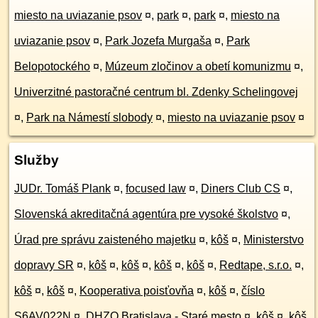
miesto na uviazanie psov
¤
,
park
¤
,
park
¤
,
miesto na
uviazanie psov
¤
,
Park Jozefa Murgaša
¤
,
Park
Belopotockého
¤
,
Múzeum zločinov a obetí komunizmu
¤
,
Univerzitné pastoračné centrum bl. Zdenky Schelingovej
¤
,
Park na Námestí slobody
¤
,
miesto na uviazanie psov
¤
Služby
JUDr. Tomáš Plank
¤
,
focused law
¤
,
Diners Club CS
¤
,
Slovenská akreditačná agentúra pre vysoké školstvo
¤
,
Úrad pre správu zaisteného majetku
¤
,
kôš
¤
,
Ministerstvo
dopravy SR
¤
,
kôš
¤
,
kôš
¤
,
kôš
¤
,
kôš
¤
,
Redtape, s.r.o.
¤
,
kôš
¤
,
kôš
¤
,
Kooperativa poisťovňa
¤
,
kôš
¤
,
číslo
S6AV022N
¤
,
DHZO Bratislava - Staré mesto
¤
,
kôš
¤
,
kôš