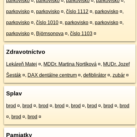
parkovisko
¤
,
parkovisko
¤
,
parkovisko
¤
,
parkovisko
¤
,
parkovisko
¤
,
parkovisko
¤
,
číslo 1112
¤
,
parkovisko
¤
,
parkovisko
¤
,
číslo 1010
¤
,
parkovisko
¤
,
parkovisko
¤
,
parkovisko
¤
,
Björnsonova
¤
,
číslo 1103
¤
Zdravotníctvo
Lekáreň Matej
¤
,
MDDr. Martina Nortíková
¤
,
MUDr. Jozef
Šesták
¤
,
DAX dentálne centrum
¤
,
defiblirátor
¤
,
zubár
¤
Splav
brod
¤
,
brod
¤
,
brod
¤
,
brod
¤
,
brod
¤
,
brod
¤
,
brod
¤
,
brod
¤
,
brod
¤
,
brod
¤
Pamiatky