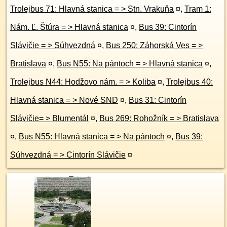
Trolejbus 71: Hlavná stanica = > Stn. Vrakuňa
¤
,
Tram 1:
Nám. Ľ. Štúra = > Hlavná stanica
¤
,
Bus 39: Cintorín
Slávičie = > Súhvezdná
¤
,
Bus 250: Záhorská Ves = >
Bratislava
¤
,
Bus N55: Na pántoch = > Hlavná stanica
¤
,
Trolejbus N44: Hodžovo nám. = > Koliba
¤
,
Trolejbus 40:
Hlavná stanica = > Nové SND
¤
,
Bus 31: Cintorín
Slávičie= > Blumentál
¤
,
Bus 269: Rohožník = > Bratislava
¤
,
Bus N55: Hlavná stanica = > Na pántoch
¤
,
Bus 39:
Súhvezdná = > Cintorín Slávičie
¤