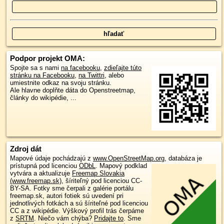
Podpor projekt OMA:
Spojte sa s nami
na facebooku
,
zdieľajte túto
stránku na Facebooku
,
na Twittri
, alebo
umiestnite odkaz na svoju stránku.
Ale hlavne doplňte dáta do Openstreetmap,
články do wikipédie, ...
Zdroj dát
Mapové údaje pochádzajú z
www.OpenStreetMap.org
, databáza je
prístupná pod licenciou
ODbL
.
Mapový podklad
vytvára a aktualizuje
Freemap Slovakia
(www.freemap.sk)
, šíriteľný pod licenciou CC-
BY-SA. Fotky sme čerpali z galérie portálu
freemap.sk, autori fotiek sú uvedení pri
jednotlivých fotkách a sú šíriteľné pod licenciou
CC a z wikipédie. Výškový profil trás čerpáme
z
SRTM
. Niečo vám chýba?
Pridajte to
. Sme