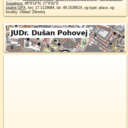
Súradnice:
48°9'14"N
,
17°6'42"E
stiahni GPX
, lon: 17.1118684, lat: 48.1539514, og type: place, og
locality: Oblasť Žilinská,