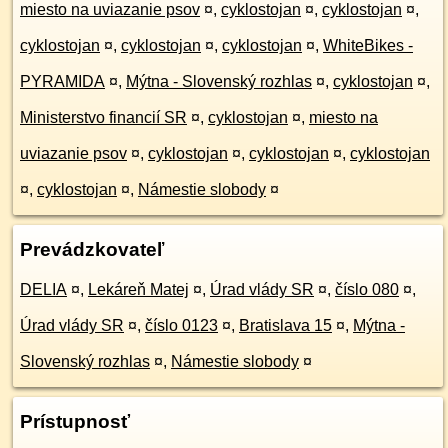
miesto na uviazanie psov
¤
,
cyklostojan
¤
,
cyklostojan
¤
,
cyklostojan
¤
,
cyklostojan
¤
,
cyklostojan
¤
,
WhiteBikes -
PYRAMIDA
¤
,
Mýtna - Slovenský rozhlas
¤
,
cyklostojan
¤
,
Ministerstvo financií SR
¤
,
cyklostojan
¤
,
miesto na
uviazanie psov
¤
,
cyklostojan
¤
,
cyklostojan
¤
,
cyklostojan
¤
,
cyklostojan
¤
,
Námestie slobody
¤
Prevádzkovateľ
DELIA
¤
,
Lekáreň Matej
¤
,
Úrad vlády SR
¤
,
číslo 080
¤
,
Úrad vlády SR
¤
,
číslo 0123
¤
,
Bratislava 15
¤
,
Mýtna -
Slovenský rozhlas
¤
,
Námestie slobody
¤
Prístupnosť