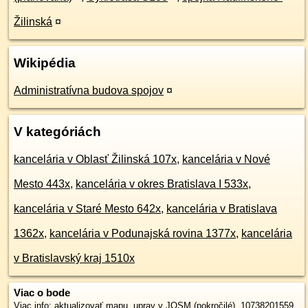
Žilinská
¤
Wikipédia
Administratívna budova spojov
¤
V kategóriách
kancelária v Oblasť Žilinská 107x
,
kancelária v Nové
Mesto 443x
,
kancelária v okres Bratislava I 533x
,
kancelária v Staré Mesto 642x
,
kancelária v Bratislava
1362x
,
kancelária v Podunajská rovina 1377x
,
kancelária
v Bratislavský kraj 1510x
Viac o bode
Viac info:
aktualizovať mapu
,
uprav v JOSM (pokročilé)
,
10738201559
,