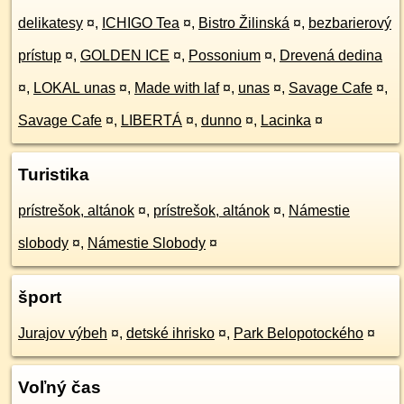
delikatesy
¤
,
ICHIGO Tea
¤
,
Bistro Žilinská
¤
,
bezbarierový
prístup
¤
,
GOLDEN ICE
¤
,
Possonium
¤
,
Drevená dedina
¤
,
LOKAL unas
¤
,
Made with laf
¤
,
unas
¤
,
Savage Cafe
¤
,
Savage Cafe
¤
,
LIBERTÁ
¤
,
dunno
¤
,
Lacinka
¤
Turistika
prístrešok, altánok
¤
,
prístrešok, altánok
¤
,
Námestie
slobody
¤
,
Námestie Slobody
¤
šport
Jurajov výbeh
¤
,
detské ihrisko
¤
,
Park Belopotockého
¤
Voľný čas