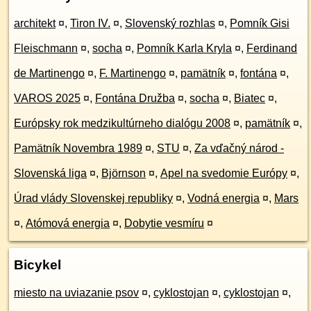
architekt
¤
,
Tiron IV.
¤
,
Slovenský rozhlas
¤
,
Pomník Gisi
Fleischmann
¤
,
socha
¤
,
Pomník Karla Kryla
¤
,
Ferdinand
de Martinengo
¤
,
F. Martinengo
¤
,
pamätník
¤
,
fontána
¤
,
VAROS 2025
¤
,
Fontána Družba
¤
,
socha
¤
,
Biatec
¤
,
Európsky rok medzikultúrneho dialógu 2008
¤
,
pamätník
¤
,
Pamätník Novembra 1989
¤
,
STU
¤
,
Za vďačný národ -
Slovenská liga
¤
,
Björnson
¤
,
Apel na svedomie Európy
¤
,
Úrad vlády Slovenskej republiky
¤
,
Vodná energia
¤
,
Mars
¤
,
Atómová energia
¤
,
Dobytie vesmíru
¤
Bicykel
miesto na uviazanie psov
¤
,
cyklostojan
¤
,
cyklostojan
¤
,