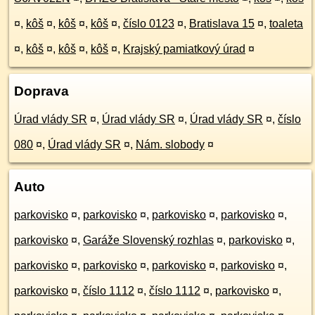
¤
,
kôš
¤
,
kôš
¤
,
kôš
¤
,
číslo 0123
¤
,
Bratislava 15
¤
,
toaleta
¤
,
kôš
¤
,
kôš
¤
,
kôš
¤
,
Krajský pamiatkový úrad
¤
Doprava
Úrad vlády SR
¤
,
Úrad vlády SR
¤
,
Úrad vlády SR
¤
,
číslo
080
¤
,
Úrad vlády SR
¤
,
Nám. slobody
¤
Auto
parkovisko
¤
,
parkovisko
¤
,
parkovisko
¤
,
parkovisko
¤
,
parkovisko
¤
,
Garáže Slovenský rozhlas
¤
,
parkovisko
¤
,
parkovisko
¤
,
parkovisko
¤
,
parkovisko
¤
,
parkovisko
¤
,
parkovisko
¤
,
číslo 1112
¤
,
číslo 1112
¤
,
parkovisko
¤
,