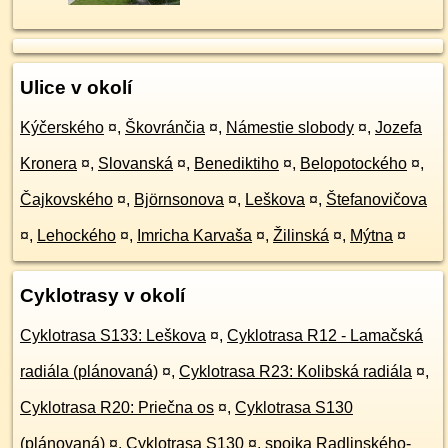
Ulice v okolí
Kýčerského
¤
,
Škovránčia
¤
,
Námestie slobody
¤
,
Jozefa
Kronera
¤
,
Slovanská
¤
,
Benediktiho
¤
,
Belopotockého
¤
,
Čajkovského
¤
,
Björnsonova
¤
,
Leškova
¤
,
Štefanovičova
¤
,
Lehockého
¤
,
Imricha Karvaša
¤
,
Žilinská
¤
,
Mýtna
¤
Cyklotrasy v okolí
Cyklotrasa S133: Leškova
¤
,
Cyklotrasa R12 - Lamačská
radiála (plánovaná)
¤
,
Cyklotrasa R23: Kolibská radiála
¤
,
Cyklotrasa R20: Priečna os
¤
,
Cyklotrasa S130
(plánovaná)
¤
,
Cyklotrasa S130
¤
,
spojka Radlinského-