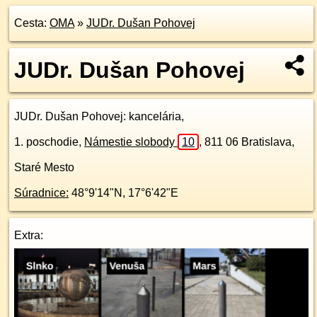
Cesta:
OMA
»
JUDr. Dušan Pohovej
JUDr. Dušan Pohovej
JUDr. Dušan Pohovej
: kancelária,
1. poschodie
,
Námestie slobody
10
,
811 06
Bratislava,
Staré Mesto
Súradnice:
48°9'14"N
,
17°6'42"E
Extra: