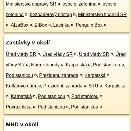
Ministerstvo dopravy SR
¤
,
ovocie, zelenina
¤
,
ovocie,
zelenina
¤
,
bezbarierový prístup
¤
,
Ministerstvo financií SR
¤
,
AlzaBox
¤
,
Z-Box
¤
,
Lacinka
¤
,
Penguin Box
¤
Zastávky v okolí
Úrad vlády SR
¤
,
Úrad vlády SR
¤
,
Úrad vlády SR
¤
,
Úrad
vlády SR
¤
,
Nám. slobody
¤
,
Karpatská
¤
,
Pod stanicou
¤
,
Pod stanicou
¤
,
Prezident. záhrada
¤
,
Karpatská
¤
,
Kollárovo nám.
¤
,
Prezident. záhrada
¤
,
STU
¤
,
Karpatská
¤
,
Karpatská
¤
,
Pod stanicou
¤
,
Pod stanicou
¤
,
Povraznícka
¤
,
Pod stanicou
¤
,
Pod stanicou
¤
MHD v okolí