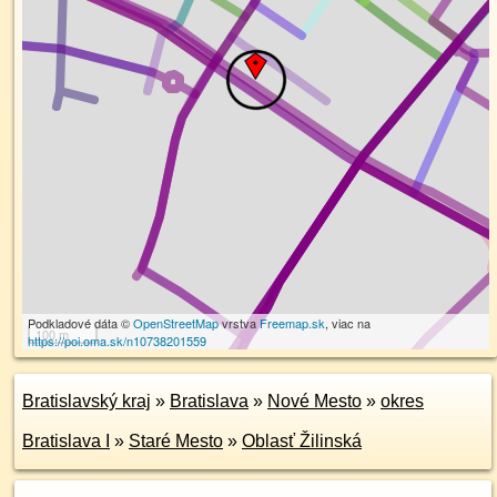
Podkladové dáta ©
OpenStreetMap
vrstva
Freemap.sk
, viac na
100 m
https://poi.oma.sk/n10738201559
Bratislavský kraj
»
Bratislava
»
Nové Mesto
»
okres
Bratislava I
»
Staré Mesto
»
Oblasť Žilinská