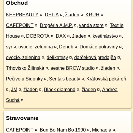
Obchod
KEEPBEAUTY
¤
,
DELIA
¤
,
žiaden
¤
,
KRUH
¤
,
CAFEPOINT
¤
,
Drogéria A.M.P.
¤
,
vanda store
¤
,
Textile
House
¤
,
DOBROTA
¤
,
DAX
¤
,
žiaden
¤
,
kvetinárstvo
¤
,
syr
¤
,
ovocie, zelenina
¤
,
Deneb
¤
,
Domáce potraviny
¤
,
ovocie, zelenina
¤
,
delikatesy
¤
,
darčeková predajňa
¤
,
Trhovisko Žilinská
¤
,
aesthe BROW studio
¤
,
žiaden
¤
,
Pečivo u Sidonky
¤
,
Senta's beauty
¤
,
Kráľovská pekáreň
¤
,
JM
¤
,
žiaden
¤
,
Black diamond
¤
,
žiaden
¤
,
Andrea
Suchá
¤
Stravovanie
CAFEPOINT
¤
,
Bun Bo Nam Bo 1990
¤
,
Michaela
¤
,