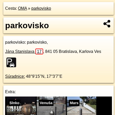
Cesta:
OMA
»
parkovisko
parkovisko
parkovisko
: parkovisko,
Jána Stanislava
17
,
841 05
Bratislava, Karlova Ves
Súradnice:
48°9'15"N
,
17°3'7"E
Extra: