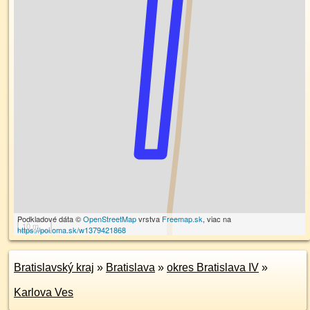
Podkladové dáta ©
OpenStreetMap
vrstva
Freemap.sk
, viac na
10 m
https://poi.oma.sk/w1379421868
Bratislavský kraj
»
Bratislava
»
okres Bratislava IV
»
Karlova Ves