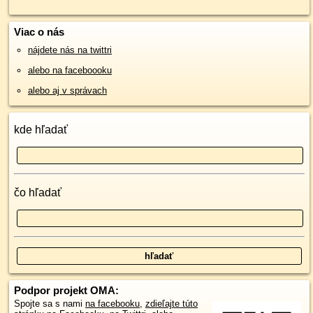
Viac o nás
nájdete nás na twittri
alebo na faceboooku
alebo aj v správach
kde hľadať
čo hľadať
Podpor projekt OMA:
Spojte sa s nami
na facebooku
,
zdieľajte túto