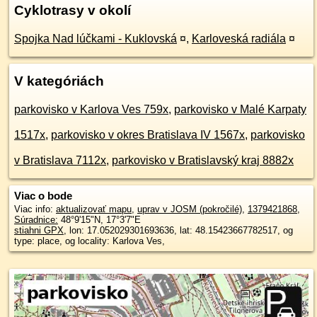
Cyklotrasy v okolí
Spojka Nad lúčkami - Kuklovská
¤
,
Karloveská radiála
¤
V kategóriách
parkovisko v Karlova Ves 759x
,
parkovisko v Malé Karpaty
1517x
,
parkovisko v okres Bratislava IV 1567x
,
parkovisko
v Bratislava 7112x
,
parkovisko v Bratislavský kraj 8882x
Viac o bode
Viac info:
aktualizovať mapu
,
uprav v JOSM (pokročilé)
,
1379421868
,
Súradnice:
48°9'15"N
,
17°3'7"E
stiahni GPX
, lon: 17.052029301693636, lat: 48.15423667782517, og
type: place, og locality: Karlova Ves,