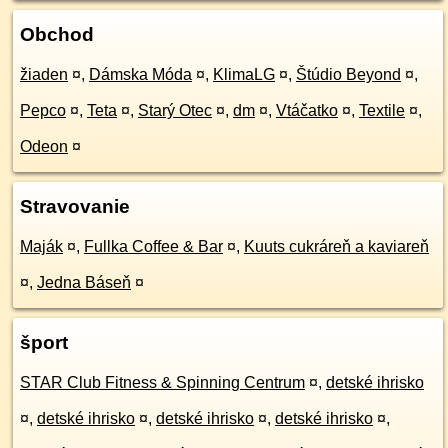
Obchod
žiaden
¤
,
Dámska Móda
¤
,
KlimaLG
¤
,
Štúdio Beyond
¤
,
Pepco
¤
,
Teta
¤
,
Starý Otec
¤
,
dm
¤
,
Vtáčatko
¤
,
Textile
¤
,
Odeon
¤
Stravovanie
Maják
¤
,
Fullka Coffee & Bar
¤
,
Kuuts cukráreň a kaviareň
¤
,
Jedna Báseň
¤
šport
STAR Club Fitness & Spinning Centrum
¤
,
detské ihrisko
¤
,
detské ihrisko
¤
,
detské ihrisko
¤
,
detské ihrisko
¤
,