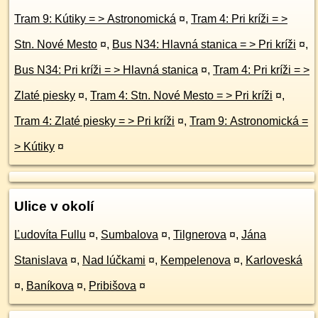
Tram 9: Kútiky = > Astronomická
¤
,
Tram 4: Pri kríži = >
Stn. Nové Mesto
¤
,
Bus N34: Hlavná stanica = > Pri kríži
¤
,
Bus N34: Pri kríži = > Hlavná stanica
¤
,
Tram 4: Pri kríži = >
Zlaté piesky
¤
,
Tram 4: Stn. Nové Mesto = > Pri kríži
¤
,
Tram 4: Zlaté piesky = > Pri kríži
¤
,
Tram 9: Astronomická =
> Kútiky
¤
Ulice v okolí
Ľudovíta Fullu
¤
,
Sumbalova
¤
,
Tilgnerova
¤
,
Jána
Stanislava
¤
,
Nad lúčkami
¤
,
Kempelenova
¤
,
Karloveská
¤
,
Baníkova
¤
,
Pribišova
¤