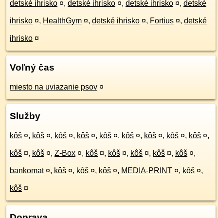
detské ihrisko
¤
,
detské ihrisko
¤
,
detské ihrisko
¤
,
detské
ihrisko
¤
,
HealthGym
¤
,
detské ihrisko
¤
,
Fortius
¤
,
detské
ihrisko
¤
Voľný čas
miesto na uviazanie psov
¤
Služby
kôš
¤
,
kôš
¤
,
kôš
¤
,
kôš
¤
,
kôš
¤
,
kôš
¤
,
kôš
¤
,
kôš
¤
,
kôš
¤
,
kôš
¤
,
kôš
¤
,
Z-Box
¤
,
kôš
¤
,
kôš
¤
,
kôš
¤
,
kôš
¤
,
kôš
¤
,
bankomat
¤
,
kôš
¤
,
kôš
¤
,
kôš
¤
,
MEDIA-PRINT
¤
,
kôš
¤
,
kôš
¤
Doprava