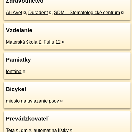
Zdravotníctvo
AHAvet
¤
,
Duradent
¤
,
SDM – Stomatologické centrum
¤
Vzdelanie
Materská škola Ľ. Fullu 12
¤
Pamiatky
fontána
¤
Bicykel
miesto na uviazanie psov
¤
Prevádzkovateľ
Teta
¤
,
dm
¤
,
automat na lístky
¤