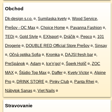
Obchod
Dk-design s.r.o.
¤
,
Sumilaska kvety
¤
,
Wood Service,
Prešov - OC Max
¤
,
Choice Home
¤
,
Pavanna Fashion
¤
,
TEDi
¤
,
Gold Style
¤
,
EXIsport
¤
,
Dráčik
¤
,
Pepco
¤
,
101
Drogerie
¤
,
DOUBLE RED Official Store Prešov
¤
,
Sinsay
¤
,
Očná optika Sofia
¤
,
Kromka
¤
,
DAJSI fresh bar
¤
,
PreSpánok
¤
,
Adam
¤
,
Ice'n'go!
¤
,
Šperk Holíč
¤
,
ZOC
MAX
¤
,
Štúdio Top Max
¤
,
Daffer
¤
,
Kvety Victor
¤
,
Alpine
Pro
¤
,
DRINK STORE
¤
,
Pinky Club
¤
,
Panta Rhei
¤
,
Nábytok Sanas
¤
,
Viet Nails
¤
Stravovanie