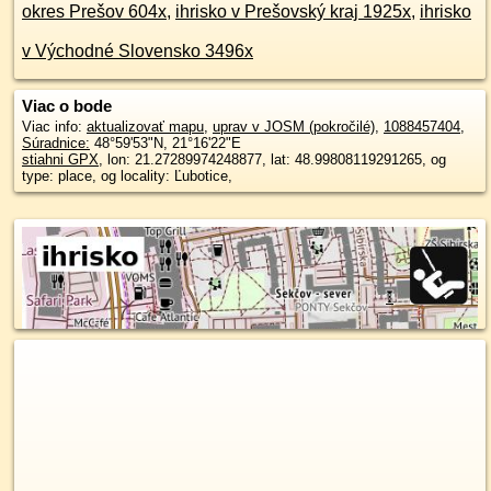
okres Prešov 604x
,
ihrisko v Prešovský kraj 1925x
,
ihrisko
v Východné Slovensko 3496x
Viac o bode
Viac info:
aktualizovať mapu
,
uprav v JOSM (pokročilé)
,
1088457404
,
Súradnice:
48°59'53"N
,
21°16'22"E
stiahni GPX
, lon: 21.27289974248877, lat: 48.99808119291265, og
type: place, og locality: Ľubotice,