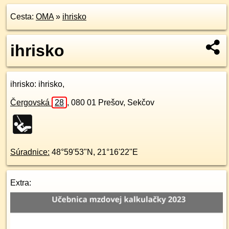
Cesta:
OMA
»
ihrisko
ihrisko
ihrisko
: ihrisko,
Čergovská
28
,
080 01
Prešov, Sekčov
Súradnice:
48°59'53"N
,
21°16'22"E
Extra: