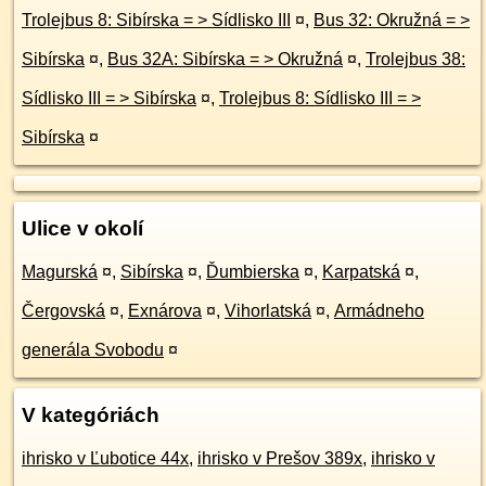
Trolejbus 8: Sibírska = > Sídlisko III
¤
,
Bus 32: Okružná = >
Sibírska
¤
,
Bus 32A: Sibírska = > Okružná
¤
,
Trolejbus 38:
Sídlisko III = > Sibírska
¤
,
Trolejbus 8: Sídlisko III = >
Sibírska
¤
Ulice v okolí
Magurská
¤
,
Sibírska
¤
,
Ďumbierska
¤
,
Karpatská
¤
,
Čergovská
¤
,
Exnárova
¤
,
Vihorlatská
¤
,
Armádneho
generála Svobodu
¤
V kategóriách
ihrisko v Ľubotice 44x
,
ihrisko v Prešov 389x
,
ihrisko v