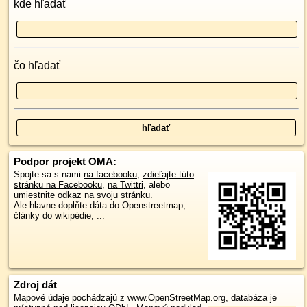
kde hľadať
čo hľadať
Podpor projekt OMA:
Spojte sa s nami
na facebooku
,
zdieľajte túto
stránku na Facebooku
,
na Twittri
, alebo
umiestnite odkaz na svoju stránku.
Ale hlavne doplňte dáta do Openstreetmap,
články do wikipédie, ...
Zdroj dát
Mapové údaje pochádzajú z
www.OpenStreetMap.org
, databáza je