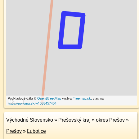
Podkladové dáta ©
OpenStreetMap
vrstva
Freemap.sk
, viac na
10 m
https://poi.oma.sk/w1088457404
Východné Slovensko
»
Prešovský kraj
»
okres Prešov
»
Prešov
»
Ľubotice