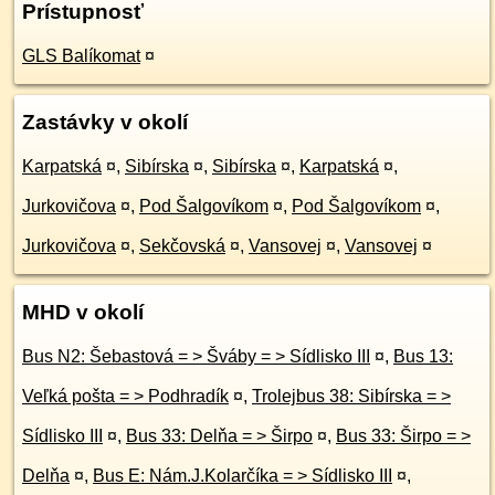
Prístupnosť
GLS Balíkomat
¤
Zastávky v okolí
Karpatská
¤
,
Sibírska
¤
,
Sibírska
¤
,
Karpatská
¤
,
Jurkovičova
¤
,
Pod Šalgovíkom
¤
,
Pod Šalgovíkom
¤
,
Jurkovičova
¤
,
Sekčovská
¤
,
Vansovej
¤
,
Vansovej
¤
MHD v okolí
Bus N2: Šebastová = > Šváby = > Sídlisko III
¤
,
Bus 13:
Veľká pošta = > Podhradík
¤
,
Trolejbus 38: Sibírska = >
Sídlisko III
¤
,
Bus 33: Delňa = > Širpo
¤
,
Bus 33: Širpo = >
Delňa
¤
,
Bus E: Nám.J.Kolarčíka = > Sídlisko III
¤
,