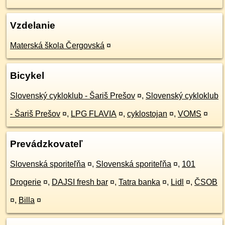
Vzdelanie
Materská škola Čergovská
¤
Bicykel
Slovenský cykloklub - Šariš Prešov
¤
,
Slovenský cykloklub
- Šariš Prešov
¤
,
LPG FLAVIA
¤
,
cyklostojan
¤
,
VOMS
¤
Prevádzkovateľ
Slovenská sporiteľňa
¤
,
Slovenská sporiteľňa
¤
,
101
Drogerie
¤
,
DAJSI fresh bar
¤
,
Tatra banka
¤
,
Lidl
¤
,
ČSOB
¤
,
Billa
¤