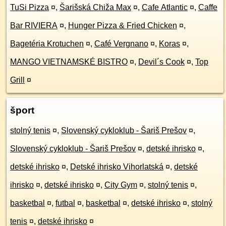
TuSi Pizza
¤
,
Šarišská Chiža Max
¤
,
Cafe Atlantic
¤
,
Caffe
Bar RIVIERA
¤
,
Hunger Pizza & Fried Chicken
¤
,
Bagetéria Krotuchen
¤
,
Café Vergnano
¤
,
Koras
¤
,
MANGO VIETNAMSKÉ BISTRO
¤
,
Devil´s Cook
¤
,
Top
Grill
¤
šport
stolný tenis
¤
,
Slovenský cykloklub - Šariš Prešov
¤
,
Slovenský cykloklub - Šariš Prešov
¤
,
detské ihrisko
¤
,
detské ihrisko
¤
,
Detské ihrisko Vihorlatská
¤
,
detské
ihrisko
¤
,
detské ihrisko
¤
,
City Gym
¤
,
stolný tenis
¤
,
basketbal
¤
,
futbal
¤
,
basketbal
¤
,
detské ihrisko
¤
,
stolný
tenis
¤
,
detské ihrisko
¤