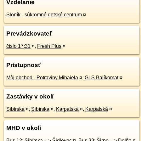
Vzdelanie
Sloník - súkromné detské centrum
¤
Prevádzkovateľ
číslo 17;31
¤
,
Fresh Plus
¤
Prístupnosť
Môj obchod - Potraviny Mihaiela
¤
,
GLS Balíkomat
¤
Zastávky v okolí
Sibírska
¤
,
Sibírska
¤
,
Karpatská
¤
,
Karpatská
¤
MHD v okolí
Bus 12: Sibírska = > Šidlovec
¤
,
Bus 33: Širpo = > Delňa
¤
,