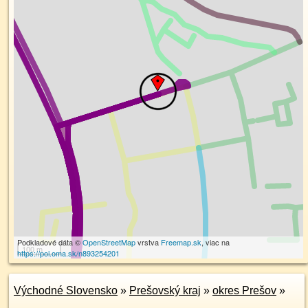
Podkladové dáta ©
OpenStreetMap
vrstva
Freemap.sk
, viac na
100 m
https://poi.oma.sk/n893254201
Východné Slovensko
»
Prešovský kraj
»
okres Prešov
»