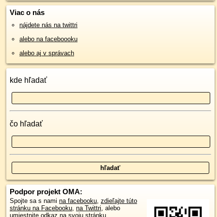
Viac o nás
nájdete nás na twittri
alebo na faceboooku
alebo aj v správach
kde hľadať
čo hľadať
Podpor projekt OMA:
Spojte sa s nami
na facebooku
,
zdieľajte túto
stránku na Facebooku
,
na Twittri
, alebo
umiestnite odkaz na svoju stránku.