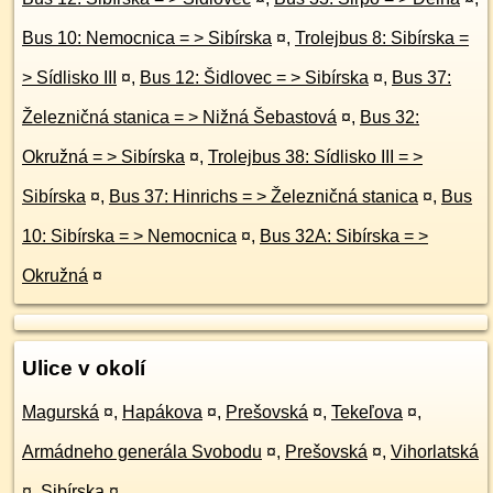
Bus 10: Nemocnica = > Sibírska
¤
,
Trolejbus 8: Sibírska =
> Sídlisko III
¤
,
Bus 12: Šidlovec = > Sibírska
¤
,
Bus 37:
Železničná stanica = > Nižná Šebastová
¤
,
Bus 32:
Okružná = > Sibírska
¤
,
Trolejbus 38: Sídlisko III = >
Sibírska
¤
,
Bus 37: Hinrichs = > Železničná stanica
¤
,
Bus
10: Sibírska = > Nemocnica
¤
,
Bus 32A: Sibírska = >
Okružná
¤
Ulice v okolí
Magurská
¤
,
Hapákova
¤
,
Prešovská
¤
,
Tekeľova
¤
,
Armádneho generála Svobodu
¤
,
Prešovská
¤
,
Vihorlatská
¤
,
Sibírska
¤