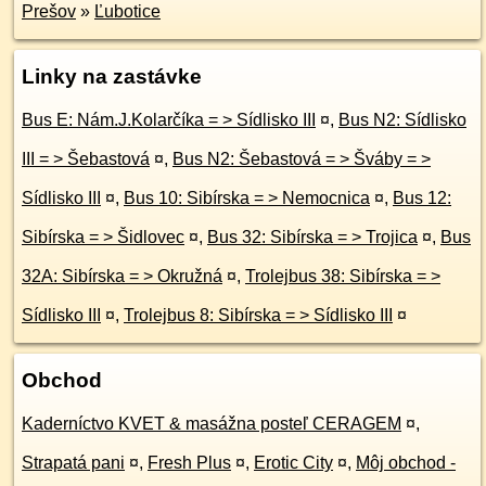
Prešov
»
Ľubotice
Linky na zastávke
Bus E: Nám.J.Kolarčíka = > Sídlisko III
¤
,
Bus N2: Sídlisko
III = > Šebastová
¤
,
Bus N2: Šebastová = > Šváby = >
Sídlisko III
¤
,
Bus 10: Sibírska = > Nemocnica
¤
,
Bus 12:
Sibírska = > Šidlovec
¤
,
Bus 32: Sibírska = > Trojica
¤
,
Bus
32A: Sibírska = > Okružná
¤
,
Trolejbus 38: Sibírska = >
Sídlisko III
¤
,
Trolejbus 8: Sibírska = > Sídlisko III
¤
Obchod
Kaderníctvo KVET & masážna posteľ CERAGEM
¤
,
Strapatá pani
¤
,
Fresh Plus
¤
,
Erotic City
¤
,
Môj obchod -