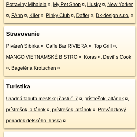
Potraviny Mihaiela
¤
,
My Pet Shop
¤
,
Husky
¤
,
New Yorker
¤
,
FAnn
¤
,
Klier
¤
,
Pinky Club
¤
,
Daffer
¤
,
Dk-design s.r.o.
¤
Stravovanie
Piváreň Sibírka
¤
,
Caffe Bar RIVIERA
¤
,
Top Grill
¤
,
MANGO VIETNAMSKÉ BISTRO
¤
,
Koras
¤
,
Devil´s Cook
¤
,
Bagetéria Krotuchen
¤
Turistika
Úradná tabuľa mestskej časti č. 7
¤
,
prístrešok, altánok
¤
,
prístrešok, altánok
¤
,
prístrešok, altánok
¤
,
Prevádzkový
poriadok detského ihriska
¤