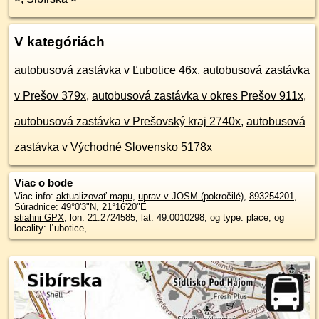
V kategóriách
autobusová zastávka v Ľubotice 46x
,
autobusová zastávka
v Prešov 379x
,
autobusová zastávka v okres Prešov 911x
,
autobusová zastávka v Prešovský kraj 2740x
,
autobusová
zastávka v Východné Slovensko 5178x
Viac o bode
Viac info:
aktualizovať mapu
,
uprav v JOSM (pokročilé)
,
893254201
,
Súradnice:
49°0'3"N
,
21°16'20"E
stiahni GPX
, lon: 21.2724585, lat: 49.0010298, og type: place, og
locality: Ľubotice,