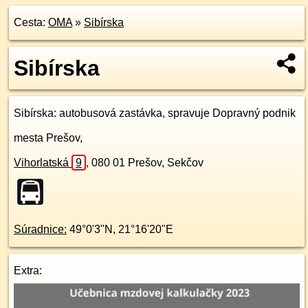
Cesta:
OMA
»
Sibírska
Sibírska
Sibírska
: autobusová zastávka, spravuje Dopravný podnik
mesta Prešov,
Vihorlatská
9
,
080 01
Prešov, Sekčov
Súradnice:
49°0'3"N
,
21°16'20"E
Extra: