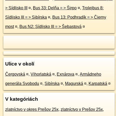
> Sídlisko III
¤
,
Bus 33: Delňa = > Širpo
¤
,
Trolejbus 8:
Sídlisko III = > Sibírska
¤
,
Bus 13: Podhradík = > Čierny
most
¤
,
Bus N2: Sídlisko III = > Šebastová
¤
Ulice v okolí
Čergovská
¤
,
Vihorlatská
¤
,
Exnárova
¤
,
Armádneho
generála Svobodu
¤
,
Sibírska
¤
,
Magurská
¤
,
Karpatská
¤
V kategóriách
zlatníctvo v okres Prešov 25x
,
zlatníctvo v Prešov 25x
,