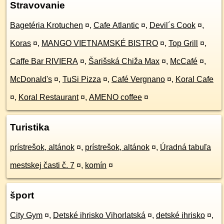
Stravovanie
Bagetéria Krotuchen
¤
,
Cafe Atlantic
¤
,
Devil´s Cook
¤
,
Koras
¤
,
MANGO VIETNAMSKÉ BISTRO
¤
,
Top Grill
¤
,
Caffe Bar RIVIERA
¤
,
Šarišská Chiža Max
¤
,
McCafé
¤
,
McDonald's
¤
,
TuSi Pizza
¤
,
Café Vergnano
¤
,
Koral Cafe
¤
,
Koral Restaurant
¤
,
AMENO coffee
¤
Turistika
prístrešok, altánok
¤
,
prístrešok, altánok
¤
,
Úradná tabuľa
mestskej časti č. 7
¤
,
komín
¤
šport
City Gym
¤
,
Detské ihrisko Vihorlatská
¤
,
detské ihrisko
¤
,