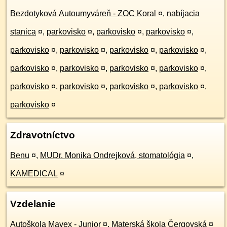
Bezdotyková Autoumyváreň - ZOC Koral
¤
,
nabíjacia
stanica
¤
,
parkovisko
¤
,
parkovisko
¤
,
parkovisko
¤
,
parkovisko
¤
,
parkovisko
¤
,
parkovisko
¤
,
parkovisko
¤
,
parkovisko
¤
,
parkovisko
¤
,
parkovisko
¤
,
parkovisko
¤
,
parkovisko
¤
,
parkovisko
¤
,
parkovisko
¤
,
parkovisko
¤
,
parkovisko
¤
Zdravotníctvo
Benu
¤
,
MUDr. Monika Ondrejková, stomatológia
¤
,
KAMEDICAL
¤
Vzdelanie
Autoškola Mavex - Junior
¤
,
Materská škola Čergovská
¤