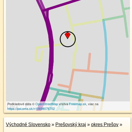
Podkladové dáta ©
OpenStreetMap
vrstva
Freemap.sk
, viac na
100 m
https://poi.oma.sk/n10698076702
Východné Slovensko
»
Prešovský kraj
»
okres Prešov
»