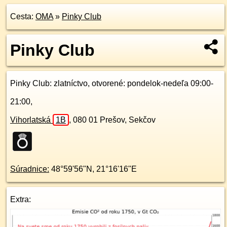
Cesta:
OMA
»
Pinky Club
Pinky Club
Pinky Club
: zlatníctvo, otvorené: pondelok-nedeľa 09:00-
21:00,
Vihorlatská
1B
,
080 01
Prešov, Sekčov
Súradnice:
48°59'56"N
,
21°16'16"E
Extra: