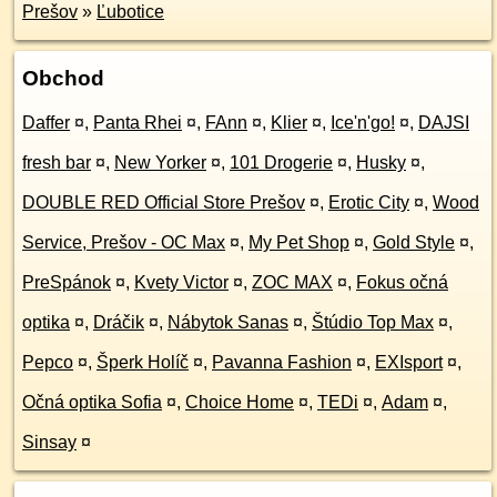
Prešov
»
Ľubotice
Obchod
Daffer
¤
,
Panta Rhei
¤
,
FAnn
¤
,
Klier
¤
,
Ice'n'go!
¤
,
DAJSI
fresh bar
¤
,
New Yorker
¤
,
101 Drogerie
¤
,
Husky
¤
,
DOUBLE RED Official Store Prešov
¤
,
Erotic City
¤
,
Wood
Service, Prešov - OC Max
¤
,
My Pet Shop
¤
,
Gold Style
¤
,
PreSpánok
¤
,
Kvety Victor
¤
,
ZOC MAX
¤
,
Fokus očná
optika
¤
,
Dráčik
¤
,
Nábytok Sanas
¤
,
Štúdio Top Max
¤
,
Pepco
¤
,
Šperk Holíč
¤
,
Pavanna Fashion
¤
,
EXIsport
¤
,
Očná optika Sofia
¤
,
Choice Home
¤
,
TEDi
¤
,
Adam
¤
,
Sinsay
¤