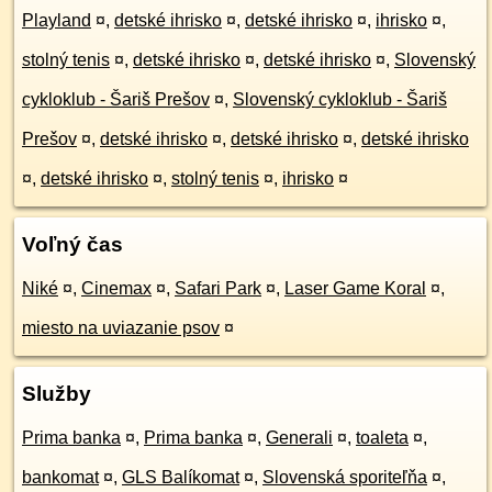
Playland
¤
,
detské ihrisko
¤
,
detské ihrisko
¤
,
ihrisko
¤
,
stolný tenis
¤
,
detské ihrisko
¤
,
detské ihrisko
¤
,
Slovenský
cykloklub - Šariš Prešov
¤
,
Slovenský cykloklub - Šariš
Prešov
¤
,
detské ihrisko
¤
,
detské ihrisko
¤
,
detské ihrisko
¤
,
detské ihrisko
¤
,
stolný tenis
¤
,
ihrisko
¤
Voľný čas
Niké
¤
,
Cinemax
¤
,
Safari Park
¤
,
Laser Game Koral
¤
,
miesto na uviazanie psov
¤
Služby
Prima banka
¤
,
Prima banka
¤
,
Generali
¤
,
toaleta
¤
,
bankomat
¤
,
GLS Balíkomat
¤
,
Slovenská sporiteľňa
¤
,