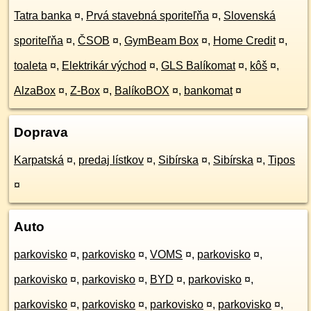
Tatra banka
¤
,
Prvá stavebná sporiteľňa
¤
,
Slovenská
sporiteľňa
¤
,
ČSOB
¤
,
GymBeam Box
¤
,
Home Credit
¤
,
toaleta
¤
,
Elektrikár východ
¤
,
GLS Balíkomat
¤
,
kôš
¤
,
AlzaBox
¤
,
Z-Box
¤
,
BalíkoBOX
¤
,
bankomat
¤
Doprava
Karpatská
¤
,
predaj lístkov
¤
,
Sibírska
¤
,
Sibírska
¤
,
Tipos
¤
Auto
parkovisko
¤
,
parkovisko
¤
,
VOMS
¤
,
parkovisko
¤
,
parkovisko
¤
,
parkovisko
¤
,
BYD
¤
,
parkovisko
¤
,
parkovisko
¤
,
parkovisko
¤
,
parkovisko
¤
,
parkovisko
¤
,