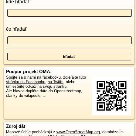
kde hľadať
čo hľadať
Podpor projekt OMA:
Spojte sa s nami
na facebooku
,
zdieľajte túto
stránku na Facebooku
,
na Twittri
, alebo
umiestnite odkaz na svoju stránku.
Ale hlavne doplňte dáta do Openstreetmap,
články do wikipédie, ...
Zdroj dát
Mapové údaje pochádzajú z
www.OpenStreetMap.org
, databáza je