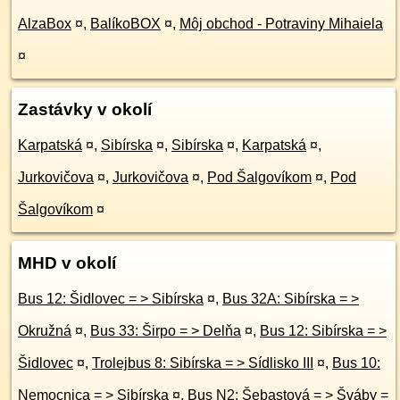
AlzaBox
¤
,
BalíkoBOX
¤
,
Môj obchod - Potraviny Mihaiela
¤
Zastávky v okolí
Karpatská
¤
,
Sibírska
¤
,
Sibírska
¤
,
Karpatská
¤
,
Jurkovičova
¤
,
Jurkovičova
¤
,
Pod Šalgovíkom
¤
,
Pod
Šalgovíkom
¤
MHD v okolí
Bus 12: Šidlovec = > Sibírska
¤
,
Bus 32A: Sibírska = >
Okružná
¤
,
Bus 33: Širpo = > Delňa
¤
,
Bus 12: Sibírska = >
Šidlovec
¤
,
Trolejbus 8: Sibírska = > Sídlisko III
¤
,
Bus 10:
Nemocnica = > Sibírska
¤
,
Bus N2: Šebastová = > Šváby =