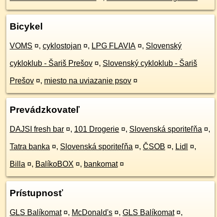
Bicykel
VOMS
¤
,
cyklostojan
¤
,
LPG FLAVIA
¤
,
Slovenský
cykloklub - Šariš Prešov
¤
,
Slovenský cykloklub - Šariš
Prešov
¤
,
miesto na uviazanie psov
¤
Prevádzkovateľ
DAJSI fresh bar
¤
,
101 Drogerie
¤
,
Slovenská sporiteľňa
¤
,
Tatra banka
¤
,
Slovenská sporiteľňa
¤
,
ČSOB
¤
,
Lidl
¤
,
Billa
¤
,
BalíkoBOX
¤
,
bankomat
¤
Prístupnosť
GLS Balíkomat
¤
,
McDonald's
¤
,
GLS Balíkomat
¤
,