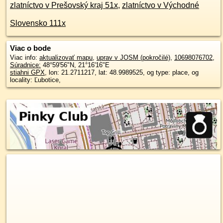
zlatníctvo v Prešovský kraj 51x
,
zlatníctvo v Východné
Slovensko 111x
Viac o bode
Viac info:
aktualizovať mapu
,
uprav v JOSM (pokročilé)
,
10698076702
,
Súradnice:
48°59'56"N
,
21°16'16"E
stiahni GPX
, lon: 21.2711217, lat: 48.9989525, og type: place, og
locality: Ľubotice,