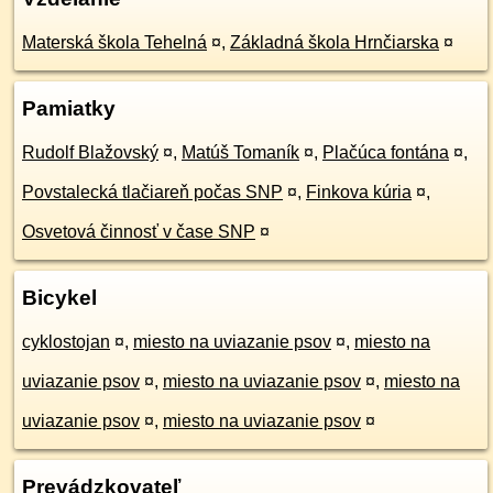
Materská škola Tehelná
¤
,
Základná škola Hrnčiarska
¤
Pamiatky
Rudolf Blažovský
¤
,
Matúš Tomaník
¤
,
Plačúca fontána
¤
,
Povstalecká tlačiareň počas SNP
¤
,
Finkova kúria
¤
,
Osvetová činnosť v čase SNP
¤
Bicykel
cyklostojan
¤
,
miesto na uviazanie psov
¤
,
miesto na
uviazanie psov
¤
,
miesto na uviazanie psov
¤
,
miesto na
uviazanie psov
¤
,
miesto na uviazanie psov
¤
Prevádzkovateľ