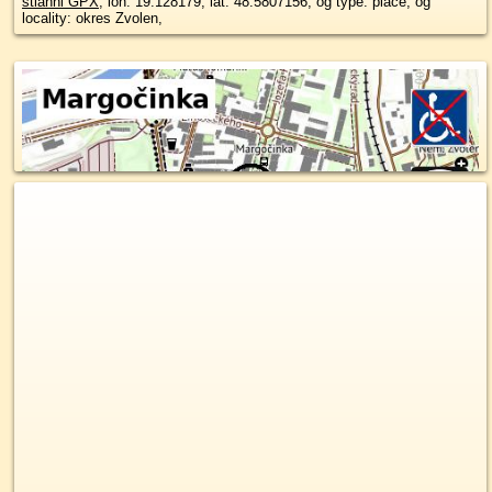
stiahni GPX
, lon: 19.128179, lat: 48.5807156, og type: place, og
locality: okres Zvolen,