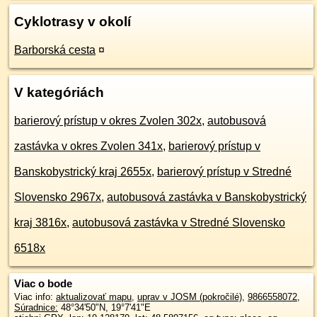
Cyklotrasy v okolí
Barborská cesta
¤
V kategóriách
barierový prístup v okres Zvolen 302x
,
autobusová
zastávka v okres Zvolen 341x
,
barierový prístup v
Banskobystrický kraj 2655x
,
barierový prístup v Stredné
Slovensko 2967x
,
autobusová zastávka v Banskobystrický
kraj 3816x
,
autobusová zastávka v Stredné Slovensko
6518x
Viac o bode
Viac info:
aktualizovať mapu
,
uprav v JOSM (pokročilé)
,
9866558072
,
Súradnice:
48°34'50"N
,
19°7'41"E