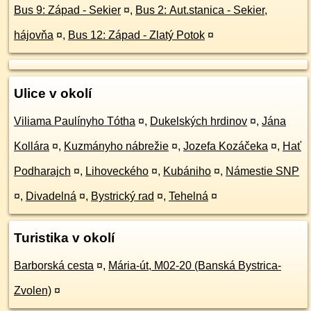
Bus 9: Západ - Sekier
¤
,
Bus 2: Aut.stanica - Sekier,
hájovňa
¤
,
Bus 12: Západ - Zlatý Potok
¤
Ulice v okolí
Viliama Paulínyho Tótha
¤
,
Dukelských hrdinov
¤
,
Jána
Kollára
¤
,
Kuzmányho nábrežie
¤
,
Jozefa Kozáčeka
¤
,
Hať
Podharajch
¤
,
Lihoveckého
¤
,
Kubániho
¤
,
Námestie SNP
¤
,
Divadelná
¤
,
Bystrický rad
¤
,
Tehelná
¤
Turistika v okolí
Barborská cesta
¤
,
Mária-út, M02-20 (Banská Bystrica-
Zvolen)
¤