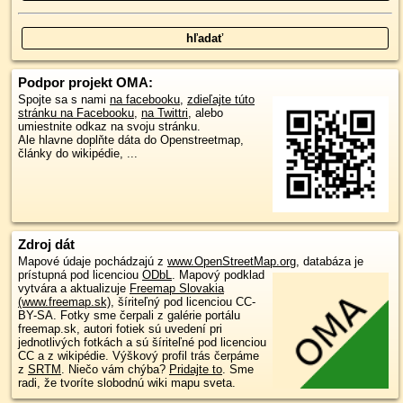
Podpor projekt OMA:
Spojte sa s nami
na facebooku
,
zdieľajte túto
stránku na Facebooku
,
na Twittri
, alebo
umiestnite odkaz na svoju stránku.
Ale hlavne doplňte dáta do Openstreetmap,
články do wikipédie, ...
Zdroj dát
Mapové údaje pochádzajú z
www.OpenStreetMap.org
, databáza je
prístupná pod licenciou
ODbL
.
Mapový podklad
vytvára a aktualizuje
Freemap Slovakia
(www.freemap.sk)
, šíriteľný pod licenciou CC-
BY-SA. Fotky sme čerpali z galérie portálu
freemap.sk, autori fotiek sú uvedení pri
jednotlivých fotkách a sú šíriteľné pod licenciou
CC a z wikipédie. Výškový profil trás čerpáme
z
SRTM
. Niečo vám chýba?
Pridajte to
. Sme
radi, že tvoríte slobodnú wiki mapu sveta.