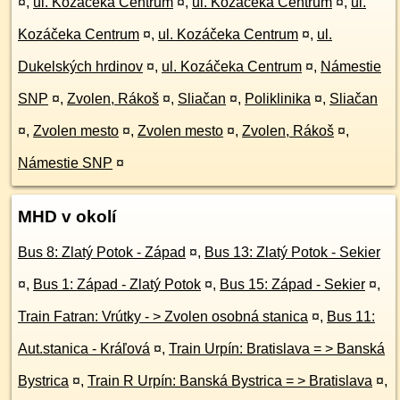
¤
,
ul. Kozáčeka Centrum
¤
,
ul. Kozáčeka Centrum
¤
,
ul.
Kozáčeka Centrum
¤
,
ul. Kozáčeka Centrum
¤
,
ul.
Dukelských hrdinov
¤
,
ul. Kozáčeka Centrum
¤
,
Námestie
SNP
¤
,
Zvolen, Rákoš
¤
,
Sliačan
¤
,
Poliklinika
¤
,
Sliačan
¤
,
Zvolen mesto
¤
,
Zvolen mesto
¤
,
Zvolen, Rákoš
¤
,
Námestie SNP
¤
MHD v okolí
Bus 8: Zlatý Potok - Západ
¤
,
Bus 13: Zlatý Potok - Sekier
¤
,
Bus 1: Západ - Zlatý Potok
¤
,
Bus 15: Západ - Sekier
¤
,
Train Fatran: Vrútky - > Zvolen osobná stanica
¤
,
Bus 11:
Aut.stanica - Kráľová
¤
,
Train Urpín: Bratislava = > Banská
Bystrica
¤
,
Train R Urpín: Banská Bystrica = > Bratislava
¤
,