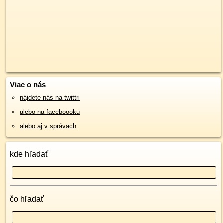
Viac o nás
nájdete nás na twittri
alebo na faceboooku
alebo aj v správach
kde hľadať
čo hľadať