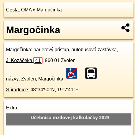
Cesta:
OMA
»
Margočinka
Margočinka
Margočinka
: barierový prístup, autobusová zastávka,
J. Kozáčeka
41
,
960 01
Zvolen
názvy: Zvolen, Margočinka
Súradnice:
48°34'50"N
,
19°7'41"E
Extra: