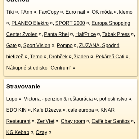
Tiki
¤
,
FAnn
¤
,
FaxCopy
¤
,
Euro nail
¤
,
OK móda
¤
,
klemo
¤
,
PLANEO Elektro
¤
,
SPORT 2000
¤
,
Europa Shopping
Center Zvolen
¤
,
Panta Rhei
¤
,
HalfPrice
¤
,
Tabak Press
¤
,
Gate
¤
,
Sport Vision
¤
,
Pompo
¤
,
ZUZANA, Spodná
bielizeň
¤
,
Terno
¤
,
Drobček
¤
,
žiaden
¤
,
Pekáreň Čati
¤
,
Nákupné stredisko "Centrum"
¤
Stravovanie
Lupo
¤
,
Victoria - penzion & reštaurácia
¤
,
pohostinstvo
¤
,
EDO KIN
¤
,
Kafé Džezva
¤
,
cafe europa
¤
,
KNAR
Restaurant
¤
,
ZenViet
¤
,
Chay room
¤
,
Caffé bar Santtos
¤
,
KG.Kebab
¤
,
Ozay
¤