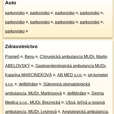
Auto
parkovisko
¤
,
parkovisko
¤
,
parkovisko
¤
,
parkovisko
¤
,
parkovisko
¤
,
parkovisko
¤
,
parkovisko
¤
,
parkovisko
¤
,
parkovisko
¤
Zdravotníctvo
Prameň
¤
,
Benu
¤
,
Chirurgická ambulancia MUDr. Martin
ABELOVSKÝ
¤
,
Gastroenterologická ambulancia MUDr.
Katarína MARCINEKOVÁ
¤
,
AB MED s.r.o.
¤
,
ort komplet
s.r.o.
¤
,
defiblirátor
¤
,
Súkromná stomatologická
ambulancia, MUDr. Martirosová
¤
,
defiblirátor
¤
,
Derma
Medica s.r.o., MUDr. Breznická
¤
,
Ušná, krčná a nosová
ambulancia, MUDr. Lysinová
¤
,
Angiologická ambulancia,