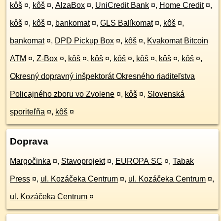
kôš
¤
,
kôš
¤
,
AlzaBox
¤
,
UniCredit Bank
¤
,
Home Credit
¤
,
kôš
¤
,
kôš
¤
,
bankomat
¤
,
GLS Balíkomat
¤
,
kôš
¤
,
bankomat
¤
,
DPD Pickup Box
¤
,
kôš
¤
,
Kvakomat Bitcoin
ATM
¤
,
Z-Box
¤
,
kôš
¤
,
kôš
¤
,
kôš
¤
,
kôš
¤
,
kôš
¤
,
kôš
¤
,
Okresný dopravný inšpektorát Okresného riaditeľstva
Policajného zboru vo Zvolene
¤
,
kôš
¤
,
Slovenská
sporiteľňa
¤
,
kôš
¤
Doprava
Margočinka
¤
,
Stavoprojekt
¤
,
EUROPA SC
¤
,
Tabak
Press
¤
,
ul. Kozáčeka Centrum
¤
,
ul. Kozáčeka Centrum
¤
,
ul. Kozáčeka Centrum
¤