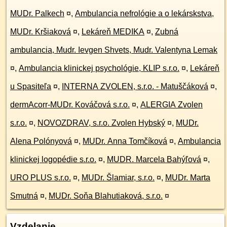
MUDr. Palkech
¤
,
Ambulancia nefrológie a o lekárskstva,
MUDr. Kršiaková
¤
,
Lekáreň MEDIKA
¤
,
Zubná
ambulancia, Mudr. Ievgen Shvets, Mudr. Valentyna Lemak
¤
,
Ambulancia klinickej psychológie, KLIP s.r.o.
¤
,
Lekáreň
u Spasiteľa
¤
,
INTERNA ZVOLEN, s.r.o. - Matuščáková
¤
,
dermAcorr-MUDr. Kováčová s.r.o.
¤
,
ALERGIA Zvolen
s.r.o.
¤
,
NOVOZDRAV, s.r.o. Zvolen Hybský
¤
,
MUDr.
Alena Polónyová
¤
,
MUDr. Anna Tomčíková
¤
,
Ambulancia
klinickej logopédie s.r.o.
¤
,
MUDR. Marcela Bahýľová
¤
,
URO PLUS s.r.o.
¤
,
MUDr. Šlamiar, s.r.o.
¤
,
MUDr. Marta
Smutná
¤
,
MUDr. Soňa Blahutiaková, s.r.o.
¤
Vzdelanie