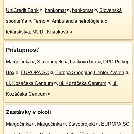
UniCredit Bank
¤
,
bankomat
¤
,
bankomat
¤
,
Slovenská
sporiteľňa
¤
,
Terno
¤
,
Ambulancia nefrológie a o
lekárskstva, MUDr. Kršiaková
¤
Prístupnosť
Margočinka
¤
,
Stavoprojekt
¤
,
balíkovo box
¤
,
DPD Pickup
Box
¤
,
EUROPA SC
¤
,
Europa Shopping Center Zvolen
¤
,
ul. Kozáčeka Centrum
¤
,
ul. Kozáčeka Centrum
¤
,
ul.
Kozáčeka Centrum
¤
Zastávky v okolí
Margočinka
¤
,
Margočinka
¤
,
Stavoprojekt
¤
,
EUROPA SC