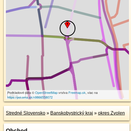
Podkladové dáta ©
OpenStreetMap
vrstva
Freemap.sk
, viac na
100 m
https://poi.oma.sk/n9866558072
Stredné Slovensko
»
Banskobystrický kraj
»
okres Zvolen
Obchod