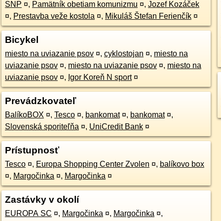
SNP
¤
,
Pamätník obetiam komunizmu
¤
,
Jozef Kozáček
¤
,
Prestavba veže kostola
¤
,
Mikuláš Štefan Ferienčík
¤
Bicykel
miesto na uviazanie psov
¤
,
cyklostojan
¤
,
miesto na
uviazanie psov
¤
,
miesto na uviazanie psov
¤
,
miesto na
uviazanie psov
¤
,
Igor Koreň N sport
¤
Prevádzkovateľ
BalíkoBOX
¤
,
Tesco
¤
,
bankomat
¤
,
bankomat
¤
,
Slovenská sporiteľňa
¤
,
UniCredit Bank
¤
Prístupnosť
Tesco
¤
,
Europa Shopping Center Zvolen
¤
,
balíkovo box
¤
,
Margočinka
¤
,
Margočinka
¤
Zastávky v okolí
EUROPA SC
¤
,
Margočinka
¤
,
Margočinka
¤
,