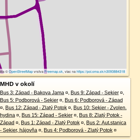
dáta ©
OpenStreetMap
vrstva
Freemap.sk
, viac na
https://poi.oma.sk/n3093884318
MHD v okolí
Bus 3: Západ - Bakova Jama
¤
,
Bus 9: Západ - Sekier
¤
,
Bus 5: Podborová - Sekier
¤
,
Bus 6: Podborová - Západ
¤
,
Bus 12: Západ - Zlatý Potok
¤
,
Bus 10: Sekier - Zvolen.
hydina
¤
,
Bus 15: Západ - Sekier
¤
,
Bus 8: Zlatý Potok -
Západ
¤
,
Bus 1: Západ - Zlatý Potok
¤
,
Bus 2: Aut.stanica
- Sekier, hájovňa
¤
,
Bus 4: Podborová - Zlatý Potok
¤