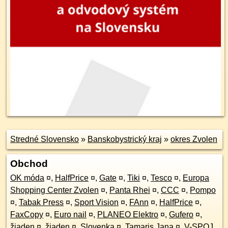
Stredné Slovensko
»
Banskobystrický kraj
»
okres Zvolen
Obchod
OK móda
¤
,
HalfPrice
¤
,
Gate
¤
,
Tiki
¤
,
Tesco
¤
,
Europa
Shopping Center Zvolen
¤
,
Panta Rhei
¤
,
CCC
¤
,
Pompo
¤
,
Tabak Press
¤
,
Sport Vision
¤
,
FAnn
¤
,
HalfPrice
¤
,
FaxCopy
¤
,
Euro nail
¤
,
PLANEO Elektro
¤
,
Gufero
¤
,
žiaden
¤
,
žiaden
¤
,
Slovenka
¤
,
Tamaris Jana
¤
,
V-SPOJ