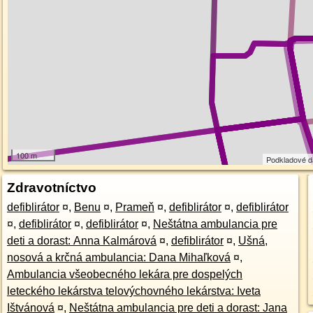
100 m
Podkladové 
Zdravotníctvo
defiblirátor
¤
,
Benu
¤
,
Prameň
¤
,
defiblirátor
¤
,
defiblirátor
¤
,
defiblirátor
¤
,
defiblirátor
¤
,
Neštátna ambulancia pre
deti a dorast: Anna Kalmárová
¤
,
defiblirátor
¤
,
Ušná,
nosová a krčná ambulancia: Dana Mihaľková
¤
,
Ambulancia všeobecného lekára pre dospelých
leteckého lekárstva telovýchovného lekárstva: Iveta
Ištvánová
¤
,
Neštátna ambulancia pre deti a dorast: Jana