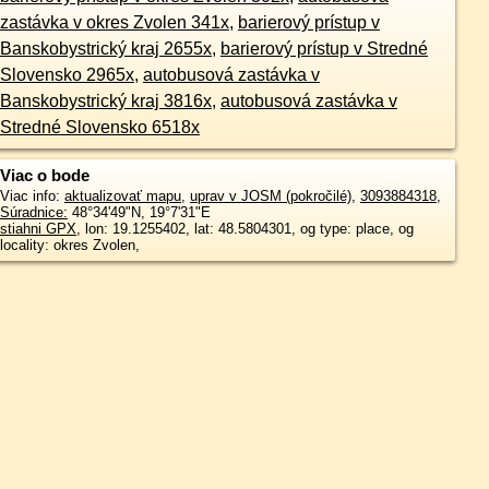
zastávka v okres Zvolen 341x
,
barierový prístup v
Banskobystrický kraj 2655x
,
barierový prístup v Stredné
Slovensko 2965x
,
autobusová zastávka v
Banskobystrický kraj 3816x
,
autobusová zastávka v
Stredné Slovensko 6518x
Viac o bode
Viac info:
aktualizovať mapu
,
uprav v JOSM (pokročilé)
,
3093884318
,
Súradnice:
48°34'49"N
,
19°7'31"E
stiahni GPX
, lon: 19.1255402, lat: 48.5804301, og type: place, og
locality: okres Zvolen,