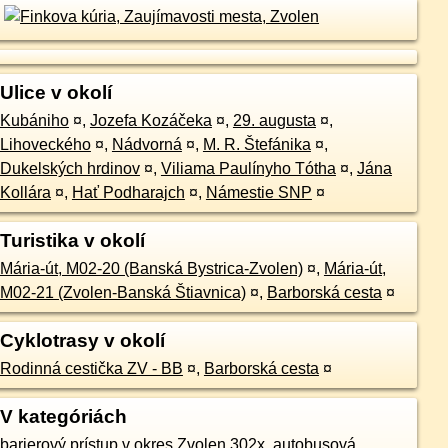
Ulice v okolí
Kubániho
¤
,
Jozefa Kozáčeka
¤
,
29. augusta
¤
,
Lihoveckého
¤
,
Nádvorná
¤
,
M. R. Štefánika
¤
,
Dukelských hrdinov
¤
,
Viliama Paulínyho Tótha
¤
,
Jána
Kollára
¤
,
Hať Podharajch
¤
,
Námestie SNP
¤
Turistika v okolí
Mária-út, M02-20 (Banská Bystrica-Zvolen)
¤
,
Mária-út,
M02-21 (Zvolen-Banská Štiavnica)
¤
,
Barborská cesta
¤
Cyklotrasy v okolí
Rodinná cestička ZV - BB
¤
,
Barborská cesta
¤
V kategóriách
barierový prístup v okres Zvolen 302x
,
autobusová