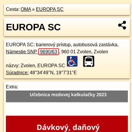
Cesta:
OMA
»
EUROPA SC
EUROPA SC
EUROPA SC
: barierový prístup, autobusová zastávka,
Námestie SNP
9690/63
,
960 01
Zvolen, Zvolen
názvy: Zvolen, EUROPA SC
Súradnice:
48°34'49"N
,
19°7'31"E
Extra: