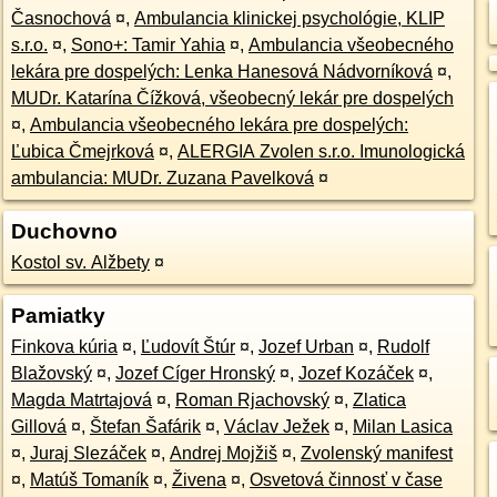
Časnochová
¤
,
Ambulancia klinickej psychológie, KLIP
s.r.o.
¤
,
Sono+: Tamir Yahia
¤
,
Ambulancia všeobecného
lekára pre dospelých: Lenka Hanesová Nádvorníková
¤
,
MUDr. Katarína Čížková, všeobecný lekár pre dospelých
¤
,
Ambulancia všeobecného lekára pre dospelých:
Ľubica Čmejrková
¤
,
ALERGIA Zvolen s.r.o. Imunologická
ambulancia: MUDr. Zuzana Pavelková
¤
Duchovno
Kostol sv. Alžbety
¤
Pamiatky
Finkova kúria
¤
,
Ľudovít Štúr
¤
,
Jozef Urban
¤
,
Rudolf
Blažovský
¤
,
Jozef Cíger Hronský
¤
,
Jozef Kozáček
¤
,
Magda Matrtajová
¤
,
Roman Rjachovský
¤
,
Zlatica
Gillová
¤
,
Štefan Šafárik
¤
,
Václav Ježek
¤
,
Milan Lasica
¤
,
Juraj Slezáček
¤
,
Andrej Mojžiš
¤
,
Zvolenský manifest
¤
,
Matúš Tomaník
¤
,
Živena
¤
,
Osvetová činnosť v čase