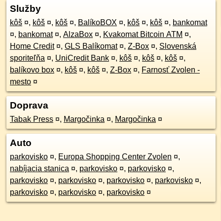
Služby
kôš
¤
,
kôš
¤
,
kôš
¤
,
BalíkoBOX
¤
,
kôš
¤
,
kôš
¤
,
bankomat
¤
,
bankomat
¤
,
AlzaBox
¤
,
Kvakomat Bitcoin ATM
¤
,
Home Credit
¤
,
GLS Balíkomat
¤
,
Z-Box
¤
,
Slovenská
sporiteľňa
¤
,
UniCredit Bank
¤
,
kôš
¤
,
kôš
¤
,
kôš
¤
,
balíkovo box
¤
,
kôš
¤
,
kôš
¤
,
Z-Box
¤
,
Farnosť Zvolen -
mesto
¤
Doprava
Tabak Press
¤
,
Margočinka
¤
,
Margočinka
¤
Auto
parkovisko
¤
,
Europa Shopping Center Zvolen
¤
,
nabíjacia stanica
¤
,
parkovisko
¤
,
parkovisko
¤
,
parkovisko
¤
,
parkovisko
¤
,
parkovisko
¤
,
parkovisko
¤
,
parkovisko
¤
,
parkovisko
¤
,
parkovisko
¤