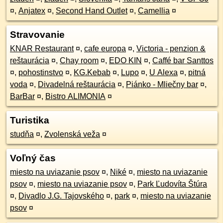
¤
,
Anjatex
¤
,
Second Hand Outlet
¤
,
Camellia
¤
Stravovanie
KNAR Restaurant
¤
,
cafe europa
¤
,
Victoria - penzion &
reštaurácia
¤
,
Chay room
¤
,
EDO KIN
¤
,
Caffé bar Santtos
¤
,
pohostinstvo
¤
,
KG.Kebab
¤
,
Lupo
¤
,
U Alexa
¤
,
pitná
voda
¤
,
Divadelná reštaurácia
¤
,
Piánko - Mliečny bar
¤
,
BarBar
¤
,
Bistro ALIMONIA
¤
Turistika
studňa
¤
,
Zvolenská veža
¤
Voľný čas
miesto na uviazanie psov
¤
,
Niké
¤
,
miesto na uviazanie
psov
¤
,
miesto na uviazanie psov
¤
,
Park Ľudovíta Štúra
¤
,
Divadlo J.G. Tajovského
¤
,
park
¤
,
miesto na uviazanie
psov
¤