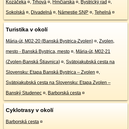
Kozáčeka
¤
,
Trhová
¤
,
Hrnčiarska
¤
,
Bystrický rad
¤
,
Sokolská
¤
,
Divadelná
¤
,
Námestie SNP
¤
,
Tehelná
¤
Turistika v okolí
Mária-út, M02-20 (Banská Bystrica-Zvolen)
¤
,
Zvolen,
mesto - Banská Bystrica, mesto
¤
,
Mária-út, M02-21
(Zvolen-Banská Štiavnica)
¤
,
Svätojakubská cesta na
Slovensku: Etapa Banská Bystrica – Zvolen
¤
,
Svätojakubská cesta na Slovensku: Etapa Zvolen –
Banský Studenec
¤
,
Barborská cesta
¤
Cyklotrasy v okolí
Barborská cesta
¤