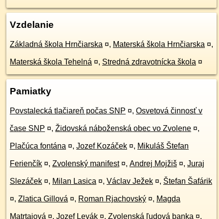
Vzdelanie
Základná škola Hrnčiarska
¤
,
Materská škola Hrnčiarska
¤
,
Materská škola Tehelná
¤
,
Stredná zdravotnícka škola
¤
Pamiatky
Povstalecká tlačiareň počas SNP
¤
,
Osvetová činnosť v
čase SNP
¤
,
Židovská náboženská obec vo Zvolene
¤
,
Plačúca fontána
¤
,
Jozef Kozáček
¤
,
Mikuláš Štefan
Ferienčík
¤
,
Zvolenský manifest
¤
,
Andrej Mojžiš
¤
,
Juraj
Slezáček
¤
,
Milan Lasica
¤
,
Václav Ježek
¤
,
Štefan Šafárik
¤
,
Zlatica Gillová
¤
,
Roman Rjachovský
¤
,
Magda
Matrtajová
¤
,
Jozef Levák
¤
,
Zvolenská ľudová banka
¤
,