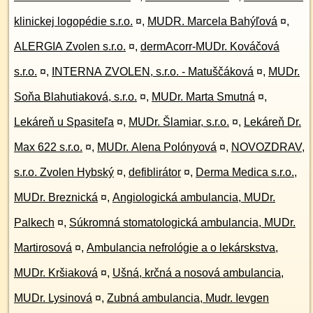
klinickej logopédie s.r.o.
¤
,
MUDR. Marcela Bahýľová
¤
,
ALERGIA Zvolen s.r.o.
¤
,
dermAcorr-MUDr. Kováčová
s.r.o.
¤
,
INTERNA ZVOLEN, s.r.o. - Matuščáková
¤
,
MUDr.
Soňa Blahutiaková, s.r.o.
¤
,
MUDr. Marta Smutná
¤
,
Lekáreň u Spasiteľa
¤
,
MUDr. Šlamiar, s.r.o.
¤
,
Lekáreň Dr.
Max 622 s.r.o.
¤
,
MUDr. Alena Polónyová
¤
,
NOVOZDRAV,
s.r.o. Zvolen Hybský
¤
,
defiblirátor
¤
,
Derma Medica s.r.o.,
MUDr. Breznická
¤
,
Angiologická ambulancia, MUDr.
Palkech
¤
,
Súkromná stomatologická ambulancia, MUDr.
Martirosová
¤
,
Ambulancia nefrológie a o lekárskstva,
MUDr. Kršiaková
¤
,
Ušná, krčná a nosová ambulancia,
MUDr. Lysinová
¤
,
Zubná ambulancia, Mudr. Ievgen