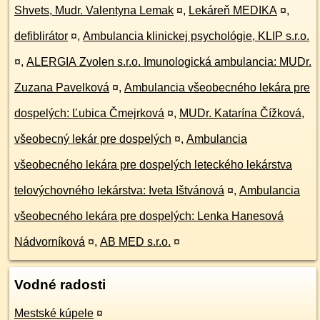
Shvets, Mudr. Valentyna Lemak
¤
,
Lekáreň MEDIKA
¤
,
defiblirátor
¤
,
Ambulancia klinickej psychológie, KLIP s.r.o.
¤
,
ALERGIA Zvolen s.r.o. Imunologická ambulancia: MUDr.
Zuzana Pavelková
¤
,
Ambulancia všeobecného lekára pre
dospelých: Ľubica Čmejrková
¤
,
MUDr. Katarína Čížková,
všeobecný lekár pre dospelých
¤
,
Ambulancia
všeobecného lekára pre dospelých leteckého lekárstva
telovýchovného lekárstva: Iveta Ištvánová
¤
,
Ambulancia
všeobecného lekára pre dospelých: Lenka Hanesová
Nádvorníková
¤
,
AB MED s.r.o.
¤
Vodné radosti
Mestské kúpele
¤