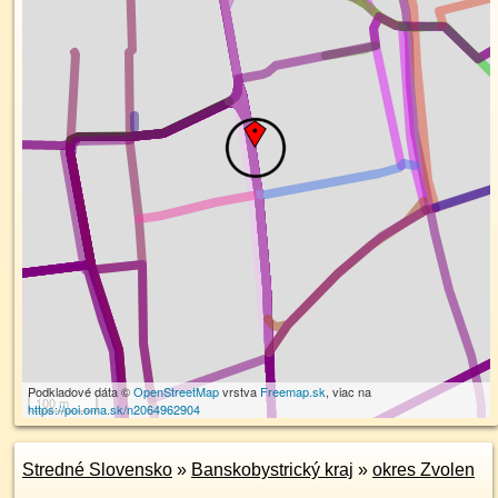
Podkladové dáta ©
OpenStreetMap
vrstva
Freemap.sk
, viac na
100 m
https://poi.oma.sk/n2064962904
Stredné Slovensko
»
Banskobystrický kraj
»
okres Zvolen