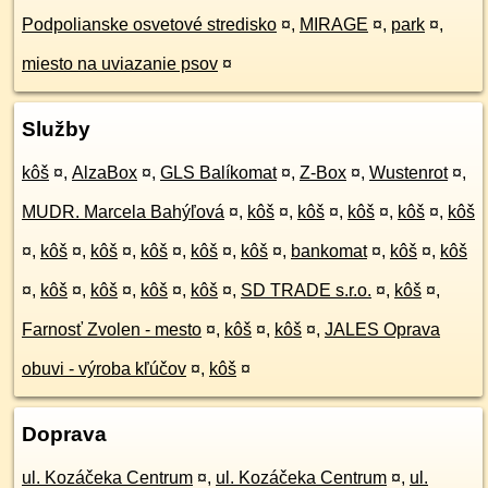
Podpolianske osvetové stredisko
¤
,
MIRAGE
¤
,
park
¤
,
miesto na uviazanie psov
¤
Služby
kôš
¤
,
AlzaBox
¤
,
GLS Balíkomat
¤
,
Z-Box
¤
,
Wustenrot
¤
,
MUDR. Marcela Bahýľová
¤
,
kôš
¤
,
kôš
¤
,
kôš
¤
,
kôš
¤
,
kôš
¤
,
kôš
¤
,
kôš
¤
,
kôš
¤
,
kôš
¤
,
kôš
¤
,
bankomat
¤
,
kôš
¤
,
kôš
¤
,
kôš
¤
,
kôš
¤
,
kôš
¤
,
kôš
¤
,
SD TRADE s.r.o.
¤
,
kôš
¤
,
Farnosť Zvolen - mesto
¤
,
kôš
¤
,
kôš
¤
,
JALES Oprava
obuvi - výroba kľúčov
¤
,
kôš
¤
Doprava
ul. Kozáčeka Centrum
¤
,
ul. Kozáčeka Centrum
¤
,
ul.