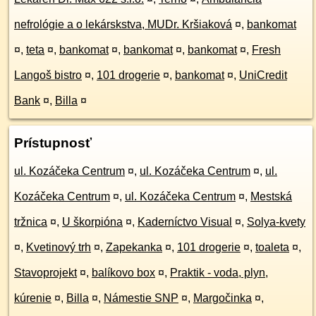
nefrológie a o lekárskstva, MUDr. Kršiaková
¤
,
bankomat
¤
,
teta
¤
,
bankomat
¤
,
bankomat
¤
,
bankomat
¤
,
Fresh
Langoš bistro
¤
,
101 drogerie
¤
,
bankomat
¤
,
UniCredit
Bank
¤
,
Billa
¤
Prístupnosť
ul. Kozáčeka Centrum
¤
,
ul. Kozáčeka Centrum
¤
,
ul.
Kozáčeka Centrum
¤
,
ul. Kozáčeka Centrum
¤
,
Mestská
tržnica
¤
,
U škorpióna
¤
,
Kaderníctvo Visual
¤
,
Solya-kvety
¤
,
Kvetinový trh
¤
,
Zapekanka
¤
,
101 drogerie
¤
,
toaleta
¤
,
Stavoprojekt
¤
,
balíkovo box
¤
,
Praktik - voda, plyn,
kúrenie
¤
,
Billa
¤
,
Námestie SNP
¤
,
Margočinka
¤
,