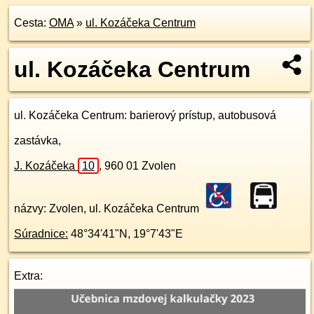
Cesta:
OMA
»
ul. Kozáčeka Centrum
ul. Kozáčeka Centrum
ul. Kozáčeka Centrum
: barierový prístup, autobusová
zastávka,
J. Kozáčeka
10
,
960 01
Zvolen
názvy: Zvolen, ul. Kozáčeka Centrum
Súradnice:
48°34'41"N
,
19°7'43"E
Extra: