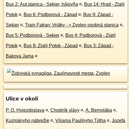
Bus 2: Aut.stanica - Sekier, hájovňa
¤
,
Bus 14: Hrad - Zlatý
Potok
¤
,
Bus 6: Podborová - Západ
¤
,
Bus 9: Západ -
Sekier
¤
,
Train Fatran: Vrútky - > Zvolen osobná stanica
¤
,
Bus 5: Podborová - Sekier
¤
,
Bus 4: Podborová - Zlatý
Potok
¤
,
Bus 8: Zlatý Potok - Západ
¤
,
Bus 3: Západ -
Bakova Jama
¤
Ulice v okolí
P. O. Hviezdoslava
¤
,
Chodník slávy
¤
,
A. Bernoláka
¤
,
Kuzmányho nábrežie
¤
,
Viliama Paulínyho Tótha
¤
,
Jozefa